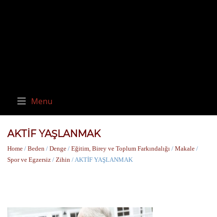
Menu
AKTİF YAŞLANMAK
Home
/
Beden
/
Denge
/
Eğitim, Birey ve Toplum Farkındalığı
/
Makale
/
Spor ve Egzersiz
/
Zihin
/ AKTİF YAŞLANMAK