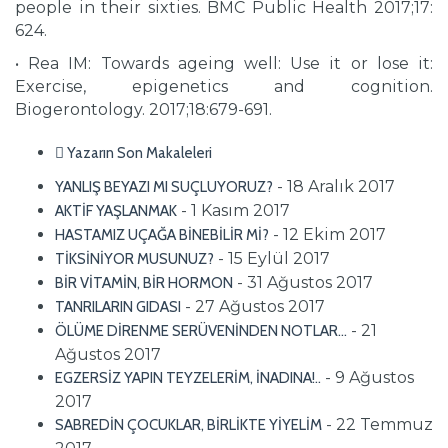
people in their sixties. BMC Public Health 2017;17:
624.
• Rea IM: Towards ageing well: Use it or lose it:
Exercise, epigenetics and cognition.
Biogerontology. 2017;18:679-691.
Yazarın Son Makaleleri
- 18 Aralık 2017
YANLIŞ BEYAZI MI SUÇLUYORUZ?
- 1 Kasım 2017
AKTİF YAŞLANMAK
- 12 Ekim 2017
HASTAMIZ UÇAĞA BİNEBİLİR Mİ?
- 15 Eylül 2017
TİKSİNİYOR MUSUNUZ?
- 31 Ağustos 2017
BİR VİTAMİN, BİR HORMON
- 27 Ağustos 2017
TANRILARIN GIDASI
- 21
ÖLÜME DİRENME SERÜVENİNDEN NOTLAR…
Ağustos 2017
- 9 Ağustos
EGZERSİZ YAPIN TEYZELERİM, İNADINA!..
2017
- 22 Temmuz
SABREDİN ÇOCUKLAR, BİRLİKTE YİYELİM