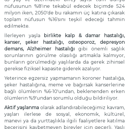
nüfusunun %8'ine tekabül edecek biçimde 524
milyon iken, 2050'de bu rakamın üç katına çıkarak
toplam nüfusun %16'sını teşkil edeceği tahmin
edilmekte.
İlerleyen yaşla
birlikte kalp & damar hastalığı,
kanser, şeker hastalığı, osteoporoz, depresyon
demans, Alzheimer hastalığı
gibi önemli sağlık
sorunlarının görülme olasılığı artmakla kalmıyor,
bunların görülmediği yaşlılarda da gerek zihinsel
gerekse fiziksel kapasite giderek azalıyor.
Yeterince egzersiz yapmamanın koroner hastalığa,
şeker hastalığına, meme ve bağırsak kanserlerine
bağlı ölümlerin %6-10'undan, beklenenden erken
ölümlerin %9'undan sorumlu olduğu bildiriliyor.
Aktif yaşlanma
olarak adlandırabileceğimiz kavram,
yaşları ilerlese de sosyal, ekonomik, kültürel,
manevi ya da yurttaşlıkla ilgili faaliyetlere katılma
becerisini kaybetmeyen bireyler için geçerli. Yaşlı