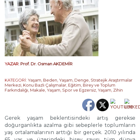
YAZAR:
Prof. Dr. Osman AKDEMİR
KATEGORİ:
Yaşam
,
Beden
,
Yaşam
,
Denge
,
Stratejik Araştırmalar
Merkezi
,
Konu Bazlı Çalışmalar
,
Eğitim, Birey ve Toplum
Farkındalığı
,
Makale
,
Yaşam
,
Spor ve Egzersiz
,
Yaşam
,
Zihin
Gerek yaşam beklentisindeki artış gerekse
doğurganlıkta azalma gibi sebeplerle toplumların
yaş ortalamalarının arttığı bir gerçek. 2010 yılında
65 yaş ve üzerindeki birey sayısı tüm dünya