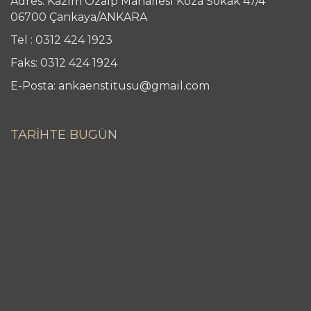
Adres: Kazım Özalp Mahallesi Koza Sokak 47/4
06700 Çankaya/ANKARA
Tel : 0312 424 1923
Faks: 0312 424 1924
E-Posta: ankaenstitusu@gmail.com
TARİHTE BUGÜN