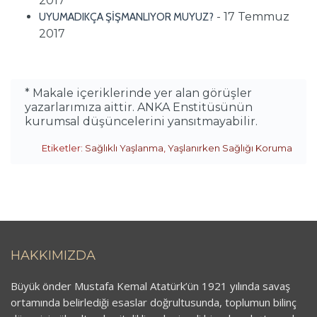
2017
- 17 Temmuz
UYUMADIKÇA ŞİŞMANLIYOR MUYUZ?
2017
* Makale içeriklerinde yer alan görüşler
yazarlarımıza aittir. ANKA Enstitüsünün
kurumsal düşüncelerini yansıtmayabilir.
Etiketler:
Sağlıklı Yaşlanma
,
Yaşlanırken Sağlığı Koruma
HAKKIMIZDA
Büyük önder Mustafa Kemal Atatürk’ün 1921 yılında savaş
ortamında belirlediği esaslar doğrultusunda, toplumun bilinç