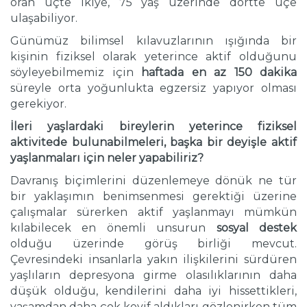
oran üçte ikiye, 75 yaş üzerinde dörtte üçe
ulaşabiliyor.
Günümüz bilimsel kılavuzlarının ışığında bir
kişinin fiziksel olarak yeterince aktif olduğunu
söyleyebilmemiz için
haftada en az 150 dakika
süreyle orta yoğunlukta egzersiz yapıyor olması
gerekiyor.
İleri yaşlardaki bireylerin yeterince fiziksel
aktivitede bulunabilmeleri, başka bir deyişle aktif
yaşlanmaları için neler yapabiliriz?
Davranış biçimlerini düzenlemeye dönük ne tür
bir yaklaşımın benimsenmesi gerektiği üzerine
çalışmalar sürerken aktif yaşlanmayı mümkün
kılabilecek en önemli unsurun
sosyal destek
olduğu üzerinde görüş birliği mevcut.
Çevresindeki insanlarla yakın ilişkilerini sürdüren
yaşlıların depresyona girme olasılıklarının daha
düşük olduğu, kendilerini daha iyi hissettikleri,
yaşamdan daha çok keyif aldıkları gözlenirken tüm