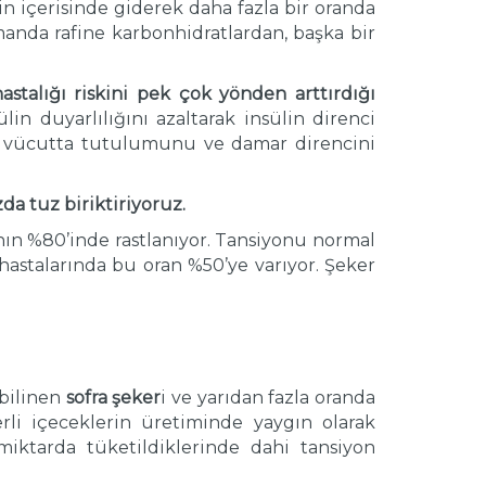
in içerisinde giderek daha fazla bir oranda
manda rafine karbonhidratlardan, başka bir
stalığı riskini pek çok yönden arttırdığı
n duyarlılığını azaltarak insülin direnci
un vücutta tutulumunu ve damar direncini
a tuz biriktiriyoruz.
nın %80’inde rastlanıyor. Tansiyonu normal
astalarında bu oran %50’ye varıyor. Şeker
bilinen
sofra şeker
i ve yarıdan fazla oranda
rli içeceklerin üretiminde yaygın olarak
miktarda tüketildiklerinde dahi tansiyon