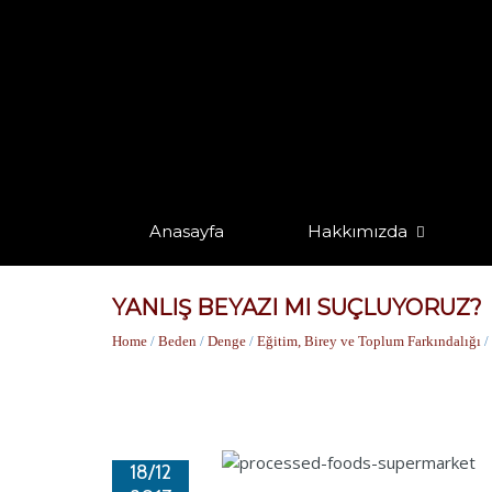
Anasayfa
Hakkımızda
YANLIŞ BEYAZI MI SUÇLUYORUZ?
Home
/
Beden
/
Denge
/
Eğitim, Birey ve Toplum Farkındalığı
/
18/12