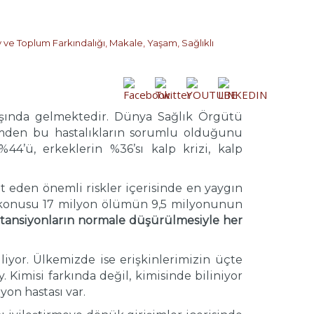
y ve Toplum Farkındalığı
,
Makale
,
Yaşam
,
Sağlıklı
şında gelmektedir. Dünya Sağlık Örgütü
mden bu hastalıkların sorumlu olduğunu
44’ü, erkeklerin %36’sı kalp krizi, kalp
t eden önemli riskler içerisinde en yaygın
z konusu 17 milyon ölümün 9,5 milyonunun
a
tansiyonların normale düşürülmesiyle her
yor. Ülkemizde ise erişkinlerimizin üçte
Kimisi farkında değil, kimisinde biliniyor
yon hastası var.