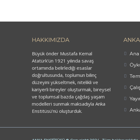
HAKKIMIZDA
ANKA
Büyük önder Mustafa Kemal
Ana 
Atatürk’ün 1921 yılında savaş
Öykü
ortamında belirlediği esaslar
doğrultusunda, toplumun bilinç
Tem
düzeyini yükseltmek, nitelikli ve
Çalı
kariyerli bireyler oluşturmak, bireysel
ve toplumsal bazda çağdaş yaşam
Yayı
modelleri sunmak maksadıyla Anka
Anka
Enstitüsü’nü oluşturduk.