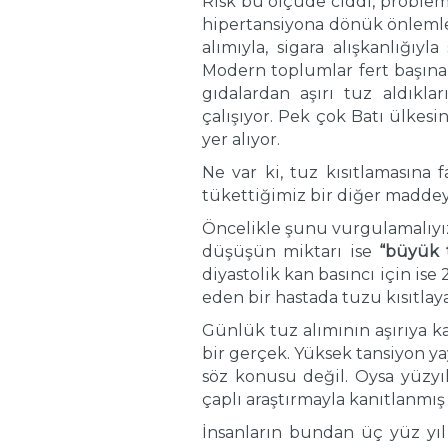
Risk bu ölçüde ciddi, problem
hipertansiyona dönük önlemler i
alımıyla, sigara alışkanlığı
Modern toplumlar fert başına
gıdalardan aşırı tuz aldıkla
çalışıyor. Pek çok Batı ülkesi
yer alıyor.
Ne var ki, tuz kısıtlamasına
tükettiğimiz bir diğer maddey
Öncelikle şunu vurgulamalıyız
düşüşün miktarı ise
“büyük 
diyastolik kan basıncı için i
eden bir hastada tuzu kısıtlaya
Günlük tuz alımının aşırıya k
bir gerçek. Yüksek tansiyon yay
söz konusu değil. Oysa yüzyı
çaplı araştırmayla kanıtlanmış
İnsanların bundan üç yüz yıl 