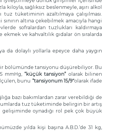
 iyileştirmeye dönük girişimler içerisinde
a kiloyla, sağlıksız beslenmeyle, aşırı alkol
 tuz tüketiminin azaltılmaya çalışılması.
 sınırın altına çekebilmek amacıyla hangi
evlerde sofralardan tuzlukları kaldırmaya
e ekmek ve kahvaltılık gıdalar ön sıralarda
ya da dolaylı yollarla epeyce daha yaygın
 bir bölümünde tansiyonu düşürebiliyor. Bu
la 5 mmHg,
“küçük tansiyon”
olarak bilinen
ölçülen, bunu
“tansiyonum 15/9″
olarak ifade
lığa bazı bakımlardan zarar verebildiği de
plumlarda tuz tüketiminde belirgin bir artış
on gelişiminde oynadığı rol pek çok büyük
ümüzde yılda kişi başına A.B.D.’de 31 kg,