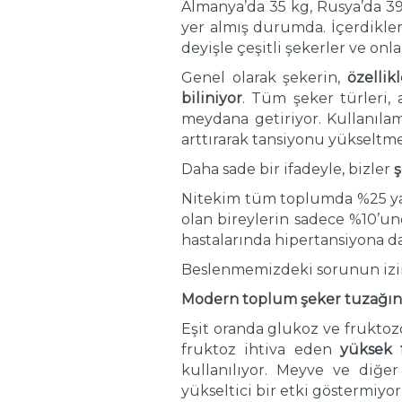
Almanya’da 35 kg, Rusya’da 39 
yer almış durumda. İçerdikler
deyişle çeşitli şekerler ve onl
Genel olarak şekerin,
özellik
biliniyor
. Tüm şeker türleri,
meydana getiriyor. Kullanıla
arttırarak tansiyonu yükseltm
Daha sade bir ifadeyle, bizler
ş
Nitekim tüm toplumda %25 yayg
olan bireylerin sadece %10’un
hastalarında hipertansiyona dah
Beslenmemizdeki sorunun izini 
Modern toplum şeker tuzağın
Eşit oranda glukoz ve fruktozd
fruktoz ihtiva eden
yüksek 
kullanılıyor. Meyve ve diğer
yükseltici bir etki göstermiyorl