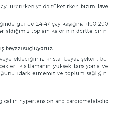
ıdayı üretirken ya da tüketirken
bizim ilave
ldiğinde günde 24-47 çay kaşığına (100 200
r aldığımız toplam kalorinin dörtte birini
ış beyazı suçluyoruz.
veye eklediğimiz kristal beyaz şekeri, bol
içecekleri kısıtlamanın yüksek tansiyonla ve
uğunu idark etmemiz ve toplum sağlığını
ogical in hypertension and cardiometabolic