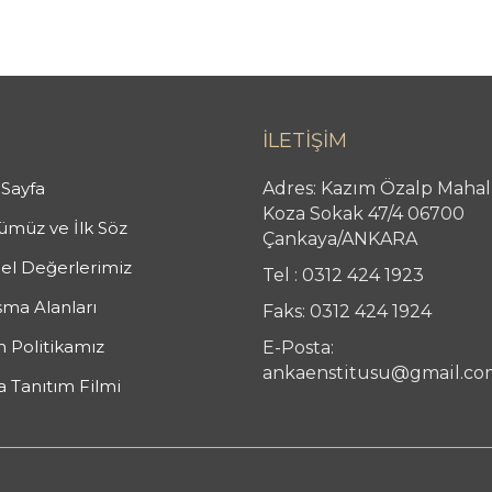
İLETİŞİM
Sayfa
Adres: Kazım Özalp Mahal
Koza Sokak 47/4 06700
müz ve İlk Söz
Çankaya/ANKARA
el Değerlerimiz
Tel : 0312 424 1923
şma Alanları
Faks: 0312 424 1924
n Politikamız
E-Posta:
ankaenstitusu@gmail.co
 Tanıtım Filmi