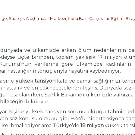
nge
,
Stratejik Araştırmalar Merkezi
,
Konu Bazlı Çalışmalar
,
Eğitim, Bire
m dünyada ve ülkemizde erken ölüm nedenlerinin ba
deyse üçte birinden, toplam yaklaşık 17 milyon ölü
ik Kurumu’nun verilerine göre ülkemizde kadınların %
mar hastalığının sonuçlarıyla hayatını kaybediliyor.
tabirle
yüksek tansiyon
kalp ve damar sağlığımızı tehdi
in hastalık ve en çok reçetelenen teşhis. Dünyada sö
duğu hesaplanırken, Sağlık Bakanlığı ülkemizde yalnızc
bileceğini
bildiriyor.
r kişide yüksek tansiyon sorunu olduğu tahmin edili
yon söz konusu olduğu gibi %44’ü hipertansiyona aday. 
si ise ihmal ediyor ama Türkiye’de
18 milyon
yüksek tansi