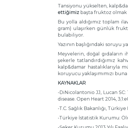
Tansiyonu yükselten, kalp&dam
ettiğimiz
başta fruktoz olmak 
Bu yolla aldığımız toplam ila
gram) ulaşırken günlük frukto
bulabiliyor.
Yazının başlığındaki soruyu yan
Meyvelerin, doğal gıdaların i
şekerle tatlandırdığımız kahva
kalp&damar hastalıklarıyla 
koruyucu yaklaşımımızı buna 
KAYNAKLAR
-DiNicolantonio JJ, Lucan SC:
disease. Open Heart 2014, 3;1:
-T.C. Sağlık Bakanlığı, Türkiye
-Türkiye İstatistik Kurumu: Ö
-Şeker Kurumu 2013 Yılı Faali