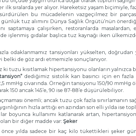
 bu ölçüde yaygın olunca doğal olarak toplum sağlığını
lk sıralarda yer alıyor. Hareketsiz yaşam biçimiyle, fazl
yla sürdürülen bu mücadelenin vazgeçilmez bir parçası
 günlük tuz alımını Dünya Sağlık Örgütü’nün önerdiği
rını saptamaya çalışırken, restoranlarda masalardan, 
nde işlenmiş gıdalar başlıca tuz kaynağı iken ülkemizd
 fazla odaklanmamız tansiyonları yükselten, doğrudan 
i belki de göz ardı etmemizle sonuçlanıyor.
 ki tuzu kısıtlamak hipertansiyonu olanların yalnızca
tansiyon”
dediğimiz sistolik kan basıncı için en faz
se 2,5 mmHg civarında. Örneğin tansiyonu 150/90 mmHg 
rak 150 ancak 145’e, 90 ise 87-88’e düşürülebiliyor.
açmaması önemli; ancak tuzu çok fazla sınırlamanın sağ
gınlığının hızla arttığı en azından son elli yılda ise to
llar boyunca kullanımı katlanarak artan, hipertansiy
 olan bir diğer madde var:
Şeker
önce yılda sadece bir kaç kilo tükettikleri şeker gün