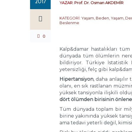
2017
YAZAR:
Prof. Dr. Osman AKDEMİR
KATEGORİ:
Yaşam
,
Beden
,
Yaşam
,
De
Beslenme
0
Kalp&damar hastalıkları tü
dünyada tüm ölümlerin nere
bildiriyor. Türkiye İstatist
yetersizliği, felç gibi kalp&da
Hipertansiyon
, daha anlaşılır 
olanı, en sık rastlanan müzm
yüksek tansiyonla ilişkili ol
dört ölümden birisinin önlene
Tüm dünyada toplam bir milya
birine yakınında yüksek tansi
ama tedavi yeterli değil, kimi