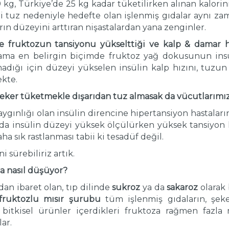
kg, Türkiye’de 25 kg kadar tüketilirken alınan kalorin
i tuz nedeniyle hedefte olan işlenmiş gıdalar aynı za
arın düzeyini arttıran nişastalardan yana zenginler.
le fruktozun tansiyonu yükselttiği ve kalp & damar ha
 ama en belirgin biçimde fruktoz yağ dokusunun insüli
madığı için düzeyi yükselen insülin kalp hızını, tuz
ekte.
eker tüketmekle dışarıdan tuz almasak da vücutlarımızd
ınlığı olan insülin direncine hipertansiyon hastaları
da insülin düzeyi yüksek ölçülürken yüksek tansiyon h
a sık rastlanması tabii ki tesadüf değil.
sürebiliriz artık.
a nasıl düşüyor?
an ibaret olan, tıp dilinde
sukroz
ya da
sakaroz
olarak 
fruktozlu mısır şurubu
tüm işlenmiş gıdaların, şeke
 bitkisel ürünler içerdikleri fruktoza rağmen fazla 
ar.