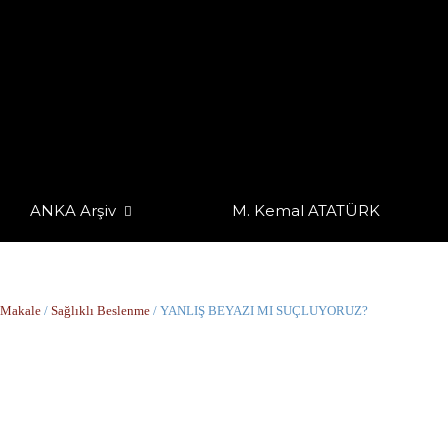
ANKA Arşiv
M. Kemal ATATÜRK
Makale
/
Sağlıklı Beslenme
/ YANLIŞ BEYAZI MI SUÇLUYORUZ?