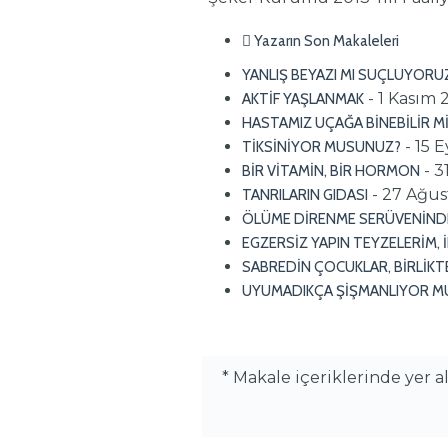
Yazarın Son Makaleleri
YANLIŞ BEYAZI MI SUÇLUYORU
- 1 Kasım 
AKTİF YAŞLANMAK
HASTAMIZ UÇAĞA BİNEBİLİR M
- 15 
TİKSİNİYOR MUSUNUZ?
- 3
BİR VİTAMİN, BİR HORMON
- 27 Ağus
TANRILARIN GIDASI
ÖLÜME DİRENME SERÜVENİN
EGZERSİZ YAPIN TEYZELERİM, İ
SABREDİN ÇOCUKLAR, BİRLİKTE
UYUMADIKÇA ŞİŞMANLIYOR M
* Makale içeriklerinde yer 