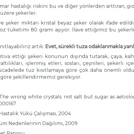
ar hastalığı riskini bu ve diğer yönlerden arttıran, g
üzere şekerler.
ve şeker miktarı kristal beyaz şeker olarak ifade edi
z tüketimi 80 gramı aşıyor. İlave ettiğimiz bu şekerle
ıtlayabiliriz artık:
Evet, sürekli tuza odaklanmakla yanl
htiva ettiği şekeri konunun dışında tutarak, çaya, kah
ltılıkları, işlenmiş etleri, sosları, çeşnileri, şekerli 
mücadelede tuz kısıtlamaya göre çok daha önemli old
göre şekillendirmemiz gerekiyor.
 The wrong white crystals: not salt but sugar as aetiol
e000167
 Hastalık Yükü Çalışması, 2004
lüm Nedenlerinin Dağılımı, 2009
yet Raporu