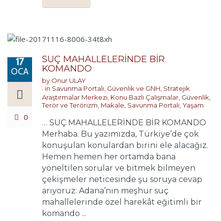
SUÇ MAHALLELERİNDE BİR
17
KOMANDO
OCA
by
Onur ULAY
in
Savunma Portalı
,
Güvenlik ve GNH
,
Stratejik
Araştırmalar Merkezi
,
Konu Bazlı Çalışmalar
,
Güvenlik,
Terör ve Terörizm
,
Makale
,
Savunma Portalı
,
Yaşam
0
… SUÇ MAHALLELERİNDE BİR KOMANDO
Merhaba. Bu yazımızda, Türkiye’de çok
konuşulan konulardan birini ele alacağız.
Hemen hemen her ortamda bana
yöneltilen sorular ve bitmek bilmeyen
çekişmeler neticesinde şu soruya cevap
arıyoruz: Adana’nın meşhur suç
mahallelerinde özel harekât eğitimli bir
komando ...