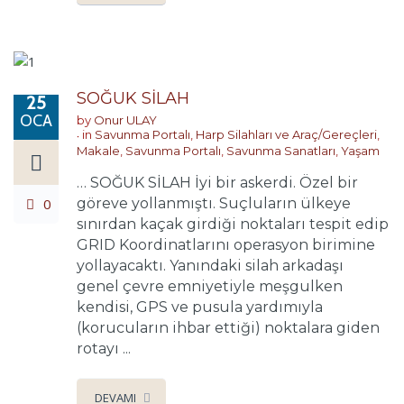
SOĞUK SİLAH
25
OCA
by
Onur ULAY
in
Savunma Portalı
,
Harp Silahları ve Araç/Gereçleri
,
Makale
,
Savunma Portalı
,
Savunma Sanatları
,
Yaşam
… SOĞUK SİLAH İyi bir askerdi. Özel bir
0
göreve yollanmıştı. Suçluların ülkeye
sınırdan kaçak girdiği noktaları tespit edip
GRID Koordinatlarını operasyon birimine
yollayacaktı. Yanındaki silah arkadaşı
genel çevre emniyetiyle meşgulken
kendisi, GPS ve pusula yardımıyla
(korucuların ihbar ettiği) noktalara giden
rotayı ...
DEVAMI