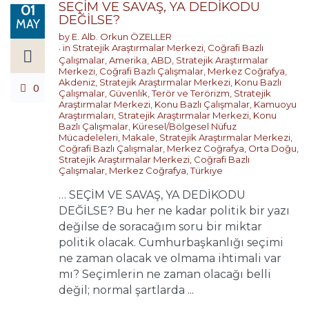
SEÇİM VE SAVAŞ, YA DEDİKODU
01
DEĞİLSE?
MAY
by
E. Alb. Orkun ÖZELLER
in
Stratejik Araştırmalar Merkezi
,
Coğrafi Bazlı
Çalışmalar
,
Amerika
,
ABD
,
Stratejik Araştırmalar
Merkezi
,
Coğrafi Bazlı Çalışmalar
,
Merkez Coğrafya
,
Akdeniz
,
Stratejik Araştırmalar Merkezi
,
Konu Bazlı
0
Çalışmalar
,
Güvenlik, Terör ve Terörizm
,
Stratejik
Araştırmalar Merkezi
,
Konu Bazlı Çalışmalar
,
Kamuoyu
Araştırmaları
,
Stratejik Araştırmalar Merkezi
,
Konu
Bazlı Çalışmalar
,
Küresel/Bölgesel Nüfuz
Mücadeleleri
,
Makale
,
Stratejik Araştırmalar Merkezi
,
Coğrafi Bazlı Çalışmalar
,
Merkez Coğrafya
,
Orta Doğu
,
Stratejik Araştırmalar Merkezi
,
Coğrafi Bazlı
Çalışmalar
,
Merkez Coğrafya
,
Türkiye
… SEÇİM VE SAVAŞ, YA DEDİKODU
DEĞİLSE? Bu her ne kadar politik bir yazı
değilse de soracağım soru bir miktar
politik olacak. Cumhurbaşkanlığı seçimi
ne zaman olacak ve olmama ihtimali var
mı? Seçimlerin ne zaman olacağı belli
değil; normal şartlarda ...