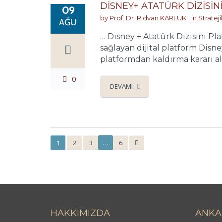
DİSNEY+ ATATÜRK DİZİSİ
09
by
Prof. Dr. Rıdvan KARLUK
in
Stratej
AĞU
… Disney + Atatürk Dizisini P
sağlayan dijital platform Disne
platformdan kaldırma kararı alm
0
DEVAMI
…
1
2
3
6
HAKKIMIZDA
ANKA