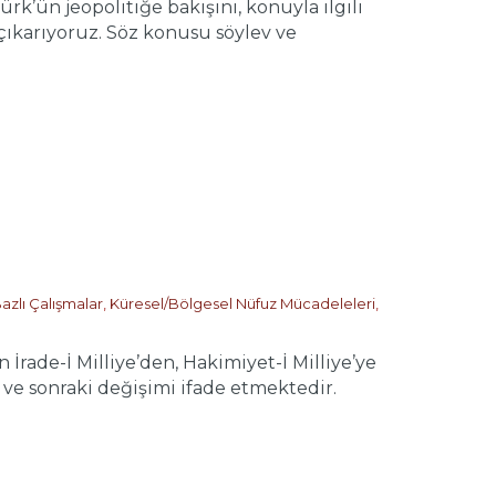
ün jeopolitiğe bakışını, konuyla ilgili
çıkarıyoruz. Söz konusu söylev ve
azlı Çalışmalar
,
Küresel/Bölgesel Nüfuz Mücadeleleri
,
de-İ Milliye’den, Hakimiyet-İ Milliye’ye
e sonraki değişimi ifade etmektedir.