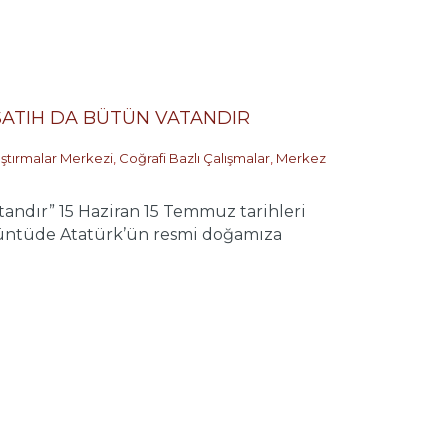
 SATIH DA BÜTÜN VATANDIR
aştırmalar Merkezi
,
Coğrafi Bazlı Çalışmalar
,
Merkez
tandır” 15 Haziran 15 Temmuz tarihleri
rüntüde Atatürk’ün resmi doğamıza