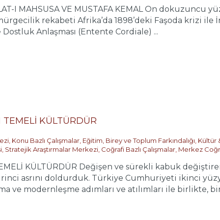
LAT-I MAHSUSA VE MUSTAFA KEMAL On dokuzuncu yüzyılı
rgecilik rekabeti Afrika’da 1898’deki Faşoda krizi ile 
Dostluk Anlaşması (Entente Cordiale) ...
N TEMELİ KÜLTÜRDÜR
ezi
,
Konu Bazlı Çalışmalar
,
Eğitim, Birey ve Toplum Farkındalığı
,
Kültür
i
,
Stratejik Araştırmalar Merkezi
,
Coğrafi Bazlı Çalışmalar
,
Merkez Coğr
MELİ KÜLTÜRDÜR Değişen ve sürekli kabuk değiştir
rinci asrını doldurduk. Türkiye Cumhuriyeti ikinci yüzyı
ve modernleşme adımları ve atılımları ile birlikte, biri