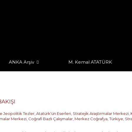
ANKA Arşiv
M. Kemal ATATÜRK
AKIŞI
e Jeopolitik Tezler
,
Atatürk'ün Eserleri
,
Stratejik Araştırmalar Merkezi
,
ırmalar Merkezi
,
Coğrafi Bazlı Çalışmalar
,
Merkez Coğrafya
,
Türkiye
,
Str