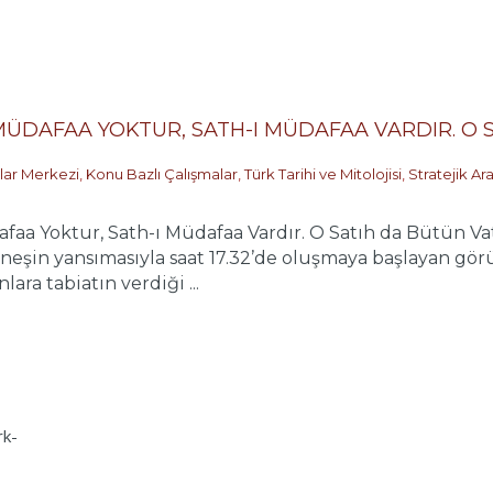
I MÜDAFAA YOKTUR, SATH-I MÜDAFAA VARDIR. O
alar Merkezi
,
Konu Bazlı Çalışmalar
,
Türk Tarihi ve Mitolojisi
,
Stratejik Ar
afaa Yoktur, Sath-ı Müdafaa Vardır. O Satıh da Bütün Va
neşin yansımasıyla saat 17.32’de oluşmaya başlayan gö
ara tabiatın verdiği ...