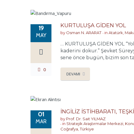
KURTULUŞA GİDEN YOL
19
by
Osman N. ARARAT
in
Atatürk
,
Mak
MAY
… KURTULUŞA GİDEN YOL “Yollar
kaderini dokur.” Şevket Süre
sene önce bugün, bizim son ta
0
DEVAMI
İNGİLİZ İSTİHBARATI, TE
01
by
Prof. Dr. Sait YILMAZ
MAR
in
Stratejik Araştırmalar Merkezi
,
Konu
Coğrafya
,
Türkiye