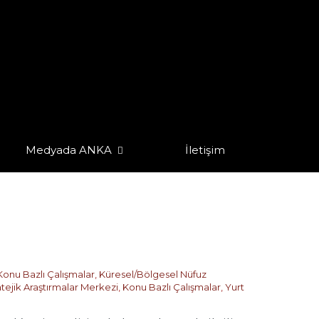
Medyada ANKA
İletişim
Konu Bazlı Çalışmalar
,
Küresel/Bölgesel Nüfuz
atejik Araştırmalar Merkezi
,
Konu Bazlı Çalışmalar
,
Yurt