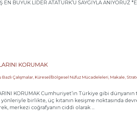
 EN BÜYÜK LİDER ATATÜRK’Ü SAYGIYLA ANIYORUZ *Eğer
LARINI KORUMAK
 Bazlı Çalışmalar
,
Küresel/Bölgesel Nüfuz Mücadeleleri
,
Makale
,
Strat
I KORUMAK Cumhuriyet’in Türkiye gibi dünyanın tam o
yönleriyle birlikte, üç kıtanın kesişme noktasında devre
rek, merkezi coğrafyanın ciddi olarak ...