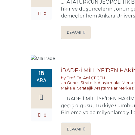
… ATATÜRK’ÜN JEOPOLİTİK BAKIŞ
fikir ve düşüncelerini, onun 
0
demeçler hem Ankara Üniversite
DEVAMI
İRADE-İ MİLLİYE’DEN HAKİM
18
by
Prof. Dr. Anıl ÇEÇEN
ARA
in
Genel
,
Stratejik Araştırmalar Merke
Makale
,
Stratejik Araştırmalar Merkezi
… İRADE-İ MİLLİYE’DEN HAKİMİ
geçiş olgusu, Türkiye Cumhur
Binlerce ya da milyonlarca yıl o
0
DEVAMI