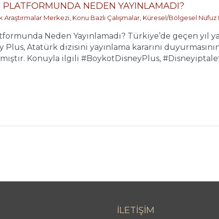
Nİ PLATFORMUNDA NEDEN YAYINLAMADI?
ik Araştırmalar Merkezi
,
Konu Bazlı Çalışmalar
,
Küresel/Bölgesel Nüfuz
latformunda Neden Yayınlamadı? Türkiye’de geçen yıl y
y Plus, Atatürk dizisini yayınlama kararını duyurmasının 
ıştır. Konuyla ilgili #BoykotDisneyPlus, #Disneyiptalet 
İLETİŞİM