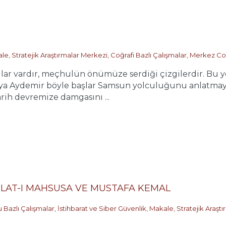
ale
,
Stratejik Araştırmalar Merkezi
,
Coğrafi Bazlı Çalışmalar
,
Merkez Co
 vardır, meçhulün önümüze serdiği çizgilerdir. Bu yol
yya Aydemir böyle başlar Samsun yolculuğunu anlatmaya
rih devremize damgasını ...
ŞKİLAT-I MAHSUSA VE MUSTAFA KEMAL
 Bazlı Çalışmalar
,
İstihbarat ve Siber Güvenlik
,
Makale
,
Stratejik Araşt