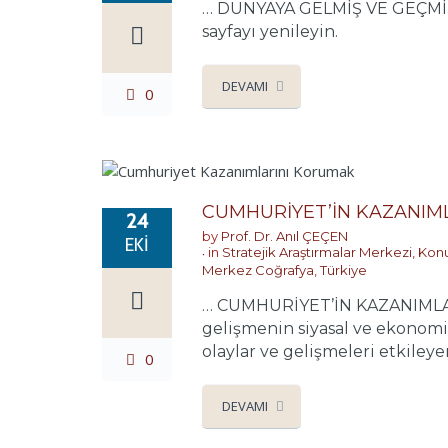
… DÜNYAYA GELMİŞ VE GEÇMİŞ
sayfayı yenileyin.
DEVAMI
0
CUMHURİYET’İN KAZANIM
24
by
Prof. Dr. Anıl ÇEÇEN
EKI
in
Stratejik Araştırmalar Merkezi
,
Konu
Merkez Coğrafya
,
Türkiye
… CUMHURİYET’İN KAZANIMLARIN
gelişmenin siyasal ve ekonomi 
olaylar ve gelişmeleri etkileye
0
DEVAMI