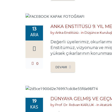
ANKA ENSTİTÜSÜ 9. YIL ME
13
by
Anka Enstitüsü
in
Düşünce Kuruluşl
ARA
Değerli üyelerimiz, okurlarımı
Enstitümüz, vizyonuna ve misy
yüksek çıkarlarının korunmasın
0
DEVAMI
DÜNYAYA GELMİŞ VE GEÇM
19
by
Prof. Dr. Rıdvan KARLUK
in
Atatürk
KAS