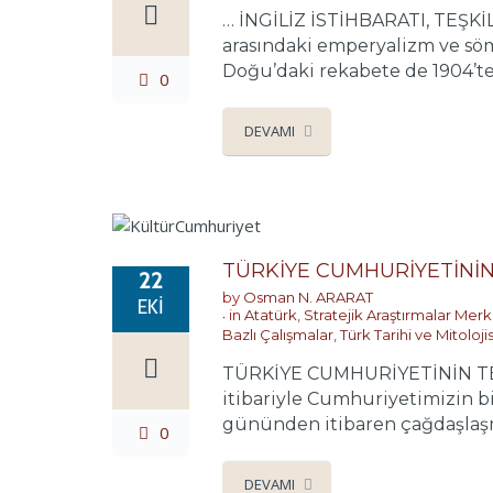
… İNGİLİZ İSTİHBARATI, TEŞKİ
arasındaki emperyalizm ve sömü
Doğu’daki rekabete de 1904’te 
0
DEVAMI
TÜRKİYE CUMHURİYETİNİ
22
by
Osman N. ARARAT
EKI
in
Atatürk
,
Stratejik Araştırmalar Merk
Bazlı Çalışmalar
,
Türk Tarihi ve Mitolojis
TÜRKİYE CUMHURİYETİNİN TE
itibariyle Cumhuriyetimizin bi
gününden itibaren çağdaşlaşma 
0
DEVAMI