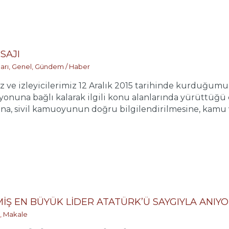
SAJI
arı
,
Genel
,
Gündem / Haber
z ve izleyicilerimiz 12 Aralık 2015 tarihinde kurduğumu
onuna bağlı kalarak ilgili konu alanlarında yürüttüğü 
a, sivil kamuoyunun doğru bilgilendirilmesine, kamu ve 
İŞ EN BÜYÜK LİDER ATATÜRK’Ü SAYGIYLA ANIY
,
Makale