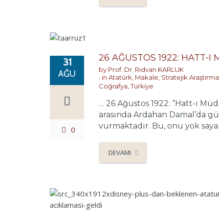
26 AĞUSTOS 1922: HATT-
31
by
Prof. Dr. Rıdvan KARLUK
AĞU
in
Atatürk
,
Makale
,
Stratejik Araştırm
Coğrafya
,
Türkiye
… 26 Ağustos 1922: “Hatt-ı Müd
arasında Ardahan Damal’da gü
vurmaktadır. Bu, onu yok sayanl
0
DEVAMI