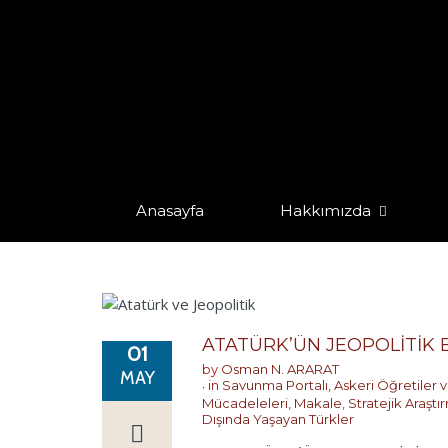
TAGS: "ATATÜRK"
Home
Anasayfa
Hakkımızda
ATATÜRK’ÜN JEOPOLİTİK B
01
by
Osman N. ARARAT
MAY
in
Savunma Portalı
,
Askeri Öğretiler v
Mücadeleleri
,
Makale
,
Stratejik Araşt
Dışında Yaşayan Türkler