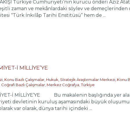
I Türkiye Cumhuriyeti’nin kurucu önderi Aziz Atatürk’
çeşitli zaman ve mekânlardaki söylev ve demeçlerinden 
si “Türk İnkılâp Tarihi Enstitüsü” hem de ...
İYET-İ MİLLİYE’YE
zi
,
Konu Bazlı Çalışmalar
,
Hukuk
,
Stratejik Araştırmalar Merkezi
,
Konu B
,
Coğrafi Bazlı Çalışmalar
,
Merkez Coğrafya
,
Türkiye
YET-İ MİLLİYE’YE Bu makalenin başlığında yer alan İra
iyeti devletinin kuruluş aşamasındaki büyük oluşumu v
larak var olarak, dünya tarihi içindeki ...