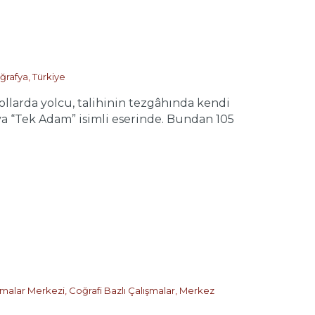
ğrafya
,
Türkiye
larda yolcu, talihinin tezgâhında kendi
 “Tek Adam” isimli eserinde. Bundan 105
ırmalar Merkezi
,
Coğrafi Bazlı Çalışmalar
,
Merkez