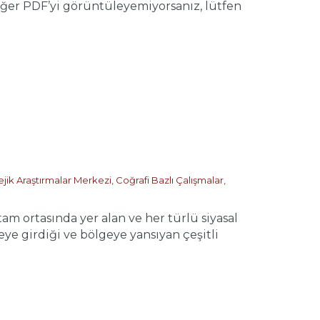
 PDF’yi görüntüleyemiyorsanız, lütfen
ejik Araştırmalar Merkezi
,
Coğrafi Bazlı Çalışmalar
,
rtasında yer alan ve her türlü siyasal
ye girdiği ve bölgeye yansıyan çeşitli