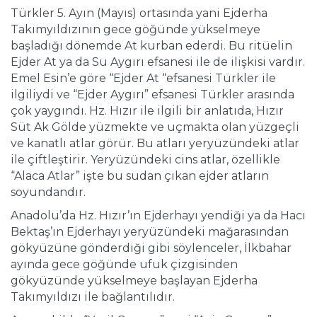
Türkler 5. Ayın (Mayıs) ortasında yani Ejderha
Takımyıldızının gece göğünde yükselmeye
başladığı dönemde At kurban ederdi. Bu ritüelin
Ejder At ya da Su Aygırı efsanesi ile de ilişkisi vardır.
Emel Esin’e göre “Ejder At “efsanesi Türkler ile
ilgiliydi ve “Ejder Aygırı” efsanesi Türkler arasında
çok yaygındı. Hz. Hızır ile ilgili bir anlatıda, Hızır
Süt Ak Gölde yüzmekte ve uçmakta olan yüzgeçli
ve kanatlı atlar görür. Bu atları yeryüzündeki atlar
ile çiftleştirir. Yeryüzündeki cins atlar, özellikle
“Alaca Atlar” işte bu sudan çıkan ejder atların
soyundandır.
Anadolu’da Hz. Hızır’ın Ejderhayı yendiği ya da Hacı
Bektaş’ın Ejderhayı yeryüzündeki mağarasından
gökyüzüne gönderdiği gibi söylenceler, İlkbahar
ayında gece göğünde ufuk çizgisinden
gökyüzünde yükselmeye başlayan Ejderha
Takımyıldızı ile bağlantılıdır.