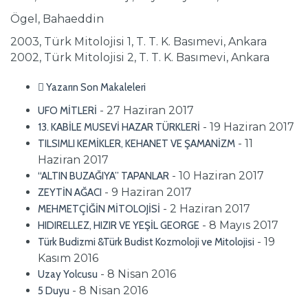
Ögel, Bahaeddin
2003, Türk Mitolojisi 1, T. T. K. Basımevi, Ankara
2002, Türk Mitolojisi 2, T. T. K. Basımevi, Ankara
Yazarın Son Makaleleri
- 27 Haziran 2017
UFO MİTLERİ
- 19 Haziran 2017
13. KABİLE MUSEVİ HAZAR TÜRKLERİ
- 11
TILSIMLI KEMİKLER, KEHANET VE ŞAMANİZM
Haziran 2017
- 10 Haziran 2017
“ALTIN BUZAĞIYA” TAPANLAR
- 9 Haziran 2017
ZEYTİN AĞACI
- 2 Haziran 2017
MEHMETÇİĞİN MİTOLOJİSİ
- 8 Mayıs 2017
HIDIRELLEZ, HIZIR VE YEŞİL GEORGE
- 19
Türk Budizmi &Türk Budist Kozmoloji ve Mitolojisi
Kasım 2016
- 8 Nisan 2016
Uzay Yolcusu
- 8 Nisan 2016
5 Duyu