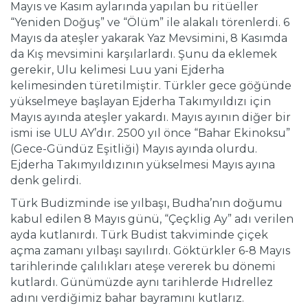
Mayıs ve Kasım aylarında yapılan bu ritüeller
“Yeniden Doğuş” ve “Ölüm” ile alakalı törenlerdi. 6
Mayıs da ateşler yakarak Yaz Mevsimini, 8 Kasımda
da Kış mevsimini karşılarlardı. Şunu da eklemek
gerekir, Ulu kelimesi Luu yani Ejderha
kelimesinden türetilmiştir. Türkler gece göğünde
yükselmeye başlayan Ejderha Takımyıldızı için
Mayıs ayında ateşler yakardı. Mayıs ayının diğer bir
ismi ise ULU AY’dır. 2500 yıl önce “Bahar Ekinoksu”
(Gece-Gündüz Eşitliği) Mayıs ayında olurdu.
Ejderha Takımyıldızının yükselmesi Mayıs ayına
denk gelirdi.
Türk Budizminde ise yılbaşı, Budha’nın doğumu
kabul edilen 8 Mayıs günü, “Çeçklig Ay” adı verilen
ayda kutlanırdı. Türk Budist takviminde çiçek
açma zamanı yılbaşı sayılırdı. Göktürkler 6-8 Mayıs
tarihlerinde çalılıkları ateşe vererek bu dönemi
kutlardı. Günümüzde aynı tarihlerde Hıdrellez
adını verdiğimiz bahar bayramını kutlarız.