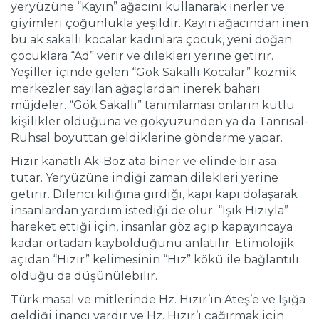
yeryüzüne “Kayın” ağacını kullanarak inerler ve
giyimleri çoğunlukla yeşildir. Kayın ağacından inen
bu ak sakallı kocalar kadınlara çocuk, yeni doğan
çocuklara “Ad” verir ve dilekleri yerine getirir.
Yeşiller içinde gelen “Gök Sakallı Kocalar” kozmik
merkezler sayılan ağaçlardan inerek baharı
müjdeler. “Gök Sakallı” tanımlaması onların kutlu
kişilikler olduğuna ve gökyüzünden ya da Tanrısal-
Ruhsal boyuttan geldiklerine gönderme yapar.
Hızır kanatlı Ak-Boz ata biner ve elinde bir asa
tutar. Yeryüzüne indiği zaman dilekleri yerine
getirir. Dilenci kılığına girdiği, kapı kapı dolaşarak
insanlardan yardım istediği de olur. “Işık Hızıyla”
hareket ettiği için, insanlar göz açıp kapayıncaya
kadar ortadan kaybolduğunu anlatılır. Etimolojik
açıdan “Hızır” kelimesinin “Hız” kökü ile bağlantılı
olduğu da düşünülebilir.
Türk masal ve mitlerinde Hz. Hızır’ın Ateş’e ve Işığa
geldiği inancı vardır ve Hz. Hızır’ı çağırmak için