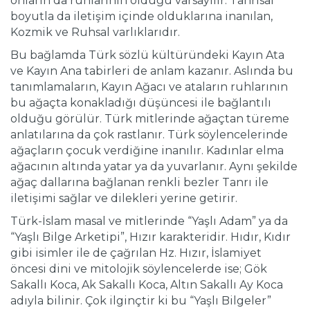
onların da ruhlarının olduğu varsayılır. Tanrısal
boyutla da iletişim içinde olduklarına inanılan,
Kozmik ve Ruhsal varlıklarıdır.
Bu bağlamda Türk sözlü kültüründeki Kayın Ata
ve Kayın Ana tabirleri de anlam kazanır. Aslında bu
tanımlamaların, Kayın Ağacı ve ataların ruhlarının
bu ağaçta konakladığı düşüncesi ile bağlantılı
olduğu görülür. Türk mitlerinde ağaçtan türeme
anlatılarına da çok rastlanır. Türk söylencelerinde
ağaçların çocuk verdiğine inanılır. Kadınlar elma
ağacının altında yatar ya da yuvarlanır. Aynı şekilde
ağaç dallarına bağlanan renkli bezler Tanrı ile
iletişimi sağlar ve dilekleri yerine getirir.
Türk-İslam masal ve mitlerinde “Yaşlı Adam” ya da
“Yaşlı Bilge Arketipi”, Hızır karakteridir. Hıdır, Kıdır
gibi isimler ile de çağrılan Hz. Hızır, İslamiyet
öncesi dini ve mitolojik söylencelerde ise; Gök
Sakallı Koca, Ak Sakallı Koca, Altın Sakallı Ay Koca
adıyla bilinir. Çok ilginçtir ki bu “Yaşlı Bilgeler”