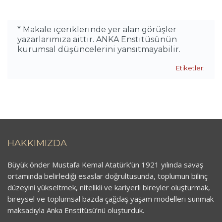
* Makale içeriklerinde yer alan görüşler
yazarlarımıza aittir. ANKA Enstitüsünün
kurumsal düşüncelerini yansıtmayabilir.
Etiketler:
HAKKIMIZDA
Büyük önder Mustafa Kemal Atatürk’ün 1921 yılında savaş
ortamında belirlediği esaslar doğrultusunda, toplumun bilinç
düzeyini yükseltmek, nitelikli ve kariyerli bireyler oluşturmak,
bireysel ve toplumsal bazda çağdaş yaşam modelleri sunmak
maksadıyla Anka Enstitüsü’nü oluşturduk.