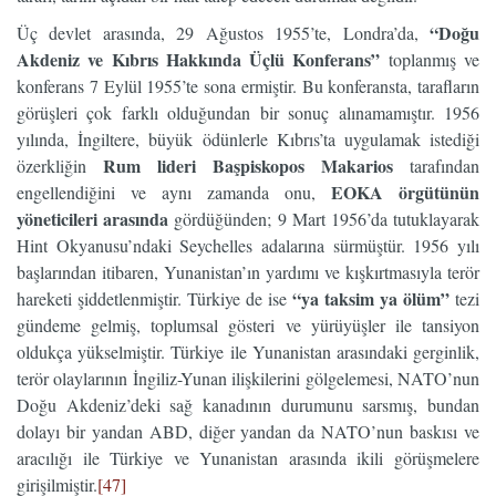
“Doğu
Üç devlet arasında, 29 Ağustos 1955’te, Londra’da,
Akdeniz ve Kıbrıs Hakkında Üçlü Konferans”
toplanmış ve
konferans 7 Eylül 1955’te sona ermiştir. Bu konferansta, tarafların
görüşleri çok farklı olduğundan bir sonuç alınamamıştır. 1956
yılında, İngiltere, büyük ödünlerle Kıbrıs’ta uygulamak istediği
Rum lideri
Başpiskopos Makarios
özerkliğin
tarafından
EOKA örgütünün
engellendiğini ve aynı zamanda onu,
yöneticileri arasında
gördüğünden; 9 Mart 1956’da tutuklayarak
Hint Okyanusu’ndaki Seychelles adalarına sürmüştür. 1956 yılı
başlarından itibaren, Yunanistan’ın yardımı ve kışkırtmasıyla terör
“ya taksim ya ölüm”
hareketi şiddetlenmiştir. Türkiye de ise
tezi
gündeme gelmiş, toplumsal gösteri ve yürüyüşler ile tansiyon
oldukça yükselmiştir. Türkiye ile Yunanistan arasındaki gerginlik,
terör olaylarının İngiliz-Yunan ilişkilerini gölgelemesi, NATO’nun
Doğu Akdeniz’deki sağ kanadının durumunu sarsmış, bundan
dolayı bir yandan ABD, diğer yandan da NATO’nun baskısı ve
aracılığı ile Türkiye ve Yunanistan arasında ikili görüşmelere
girişilmiştir.
[47]