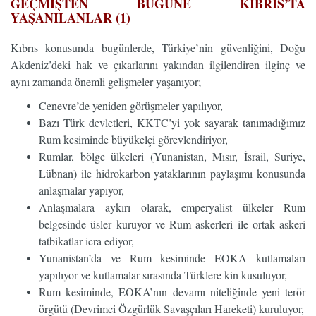
GEÇMİŞTEN BUGÜNE KIBRIS’TA
YAŞANILANLAR (1)
Kıbrıs konusunda bugünlerde, Türkiye’nin güvenliğini, Doğu
Akdeniz’deki hak ve çıkarlarını yakından ilgilendiren ilginç ve
aynı zamanda önemli gelişmeler yaşanıyor;
Cenevre’de yeniden görüşmeler yapılıyor,
Bazı Türk devletleri, KKTC’yi yok sayarak tanımadığımız
Rum kesiminde büyükelçi görevlendiriyor,
Rumlar, bölge ülkeleri (Yunanistan, Mısır, İsrail, Suriye,
Lübnan) ile hidrokarbon yataklarının paylaşımı konusunda
anlaşmalar yapıyor,
Anlaşmalara aykırı olarak, emperyalist ülkeler Rum
belgesinde üsler kuruyor ve Rum askerleri ile ortak askeri
tatbikatlar icra ediyor,
Yunanistan’da ve Rum kesiminde EOKA kutlamaları
yapılıyor ve kutlamalar sırasında Türklere kin kusuluyor,
Rum kesiminde, EOKA’nın devamı niteliğinde yeni terör
örgütü (Devrimci Özgürlük Savaşçıları Hareketi) kuruluyor,