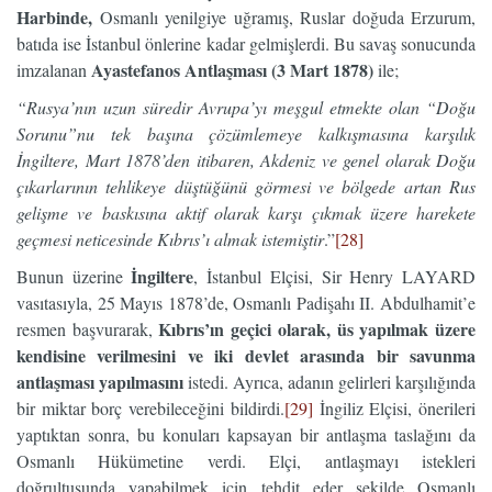
Harbinde,
Osmanlı yenilgiye uğramış, Ruslar doğuda Erzurum,
batıda ise İstanbul önlerine kadar gelmişlerdi. Bu savaş sonucunda
Ayastefanos Antlaşması (3 Mart 1878)
imzalanan
ile;
“Rusya’nın uzun süredir Avrupa’yı meşgul etmekte olan “Doğu
Sorunu”nu tek başına çözümlemeye kalkışmasına karşılık
İngiltere, Mart 1878’den itibaren, Akdeniz ve genel olarak Doğu
çıkarlarının tehlikeye düştüğünü görmesi ve bölgede artan Rus
gelişme ve baskısına aktif olarak karşı çıkmak üzere harekete
geçmesi neticesinde Kıbrıs’ı almak istemiştir
.”
[28]
İngiltere
Bunun üzerine
, İstanbul Elçisi, Sir Henry LAYARD
vasıtasıyla, 25 Mayıs 1878’de, Osmanlı Padişahı II. Abdulhamit’e
Kıbrıs’ın geçici olarak, üs yapılmak üzere
resmen başvurarak,
kendisine verilmesini ve iki devlet arasında bir savunma
antlaşması yapılmasını
istedi. Ayrıca, adanın gelirleri karşılığında
bir miktar borç verebileceğini bildirdi.
[29]
İngiliz Elçisi, önerileri
yaptıktan sonra, bu konuları kapsayan bir antlaşma taslağını da
Osmanlı Hükümetine verdi. Elçi, antlaşmayı istekleri
doğrultusunda yapabilmek için tehdit eder şekilde Osmanlı