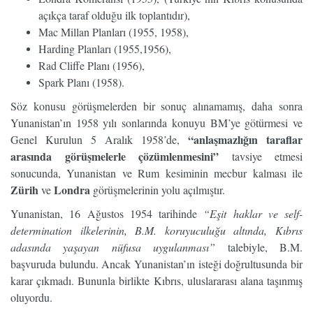
açıkça taraf olduğu ilk toplantıdır),
Mac Millan Planları (1955, 1958),
Harding Planları (1955,1956),
Rad Cliffe Planı (1956),
Spark Planı (1958).
Söz konusu görüşmelerden bir sonuç alınamamış, daha sonra
Yunanistan’ın 1958 yılı sonlarında konuyu BM’ye götürmesi ve
“anlaşmazlığın taraflar
Genel Kurulun 5 Aralık 1958’de,
arasında görüşmelerle çözümlenmesini”
tavsiye etmesi
sonucunda, Yunanistan ve Rum kesiminin mecbur kalması ile
Zürih
Londra
ve
görüşmelerinin yolu açılmıştır.
Yunanistan, 16 Ağustos 1954 tarihinde
“Eşit haklar ve self-
determination ilkelerinin, B.M. koruyuculuğu altında, Kıbrıs
adasında yaşayan nüfusa uygulanması”
talebiyle, B.M.
başvuruda bulundu. Ancak Yunanistan’ın isteği doğrultusunda bir
karar çıkmadı. Bununla birlikte Kıbrıs, uluslararası alana taşınmış
oluyordu.