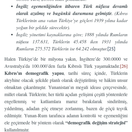
İngiliz egemenliğinden itibaren Türk nüfusu devamlı
olarak azalmış ve bugünkü durumuna gelmiştir.
(Kıbrıs
Türklerinin ana vatan Türkiye’ye göçleri 1939 yılına kadar
yoğun bir şekilde sürecektir).
İngiliz yönetimi kaynaklarına göre; 1888 yılında Rumların
nüfusu 137.631, Türklerin 45.458 iken 1931 yılında
Rumların 275.572 Türklerin ise 64.242 olmuştur.
[25]
Halen Türkiye’de bir milyona yakın, İngiltere’de 300.0000 ve
Avustralya’da 100.000’den fazla Kıbrıslı Türk yaşamaktadır.
[26]
Kıbrıs’ın
demografik yapısı
, tarihi süreç içinde, Türklerin
aleyhine olacak şekilde planlı olarak değiştirilmiş ve hâkim unsur
olmaktan çıkarılmıştır. Yunanistan’ın megali ideası çerçevesinde,
millet olarak Türklerin; her türlü açıdan gelişimi çeşitli yöntemlerle
engellenmiş ve katliamlara maruz bırakılarak sindirilmiş,
yıldırılmış, adadan göç etmeye zorlanmış, bazen de göçü teşvik
edilmiştir. Yunan-Rum tarafınca adanın kontrolü ve egemenliğini
“
demografik değişim stratejisi”
ele geçirmede bir yöntem olarak
kullanılmıştır.