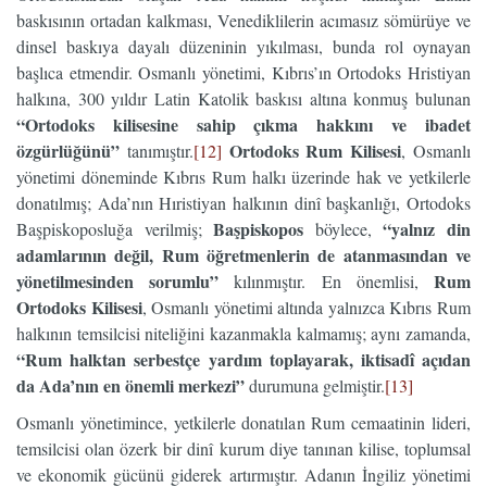
baskısının ortadan kalkması, Venediklilerin acımasız sömürüye ve
dinsel baskıya dayalı düzeninin yıkılması, bunda rol oynayan
başlıca etmendir. Osmanlı yönetimi, Kıbrıs’ın Ortodoks Hristiyan
halkına, 300 yıldır Latin Katolik baskısı altına konmuş bulunan
“Ortodoks kilisesine sahip çıkma hakkını ve ibadet
özgürlüğünü”
Ortodoks Rum Kilisesi
tanımıştır.
[12]
, Osmanlı
yönetimi döneminde Kıbrıs Rum halkı üzerinde hak ve yetkilerle
donatılmış; Ada’nın Hıristiyan halkının dinî başkanlığı, Ortodoks
Başpiskopos
“yalnız din
Başpiskoposluğa verilmiş;
böylece,
adamlarının değil, Rum öğretmenlerin de atanmasından ve
yönetilmesinden sorumlu”
Rum
kılınmıştır. En önemlisi,
Ortodoks Kilisesi
, Osmanlı yönetimi altında yalnızca Kıbrıs Rum
halkının temsilcisi niteliğini kazanmakla kalmamış; aynı zamanda,
“Rum halktan serbestçe yardım toplayarak, iktisadî açıdan
da Ada’nın en önemli merkezi”
durumuna gelmiştir.
[13]
Osmanlı yönetimince, yetkilerle donatılan Rum cemaatinin lideri,
temsilcisi olan özerk bir dinî kurum diye tanınan kilise, toplumsal
ve ekonomik gücünü giderek artırmıştır. Adanın İngiliz yönetimi