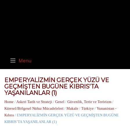
Menu
EMPERYALİZMİN GERÇEK YÜZÜ VE
GEÇMİŞTEN BUGÜNE KIBRIS’TA
YAŞANILANLAR (1)
Home
/
Askeri Tarih ve Strateji
/
Genel
/
Güvenlik, Terör ve Terörizm
/
Küresel/Bölgesel Nüfuz Mücadeleleri
/
Makale
/
Türkiye
/
Yunanistan -
Kıbrıs
/ EMPERYALİZMİN GERÇEK YÜZÜ VE GEÇMİŞTEN BUGÜNE
KIBRIS’TA YAŞANILANLAR (1)