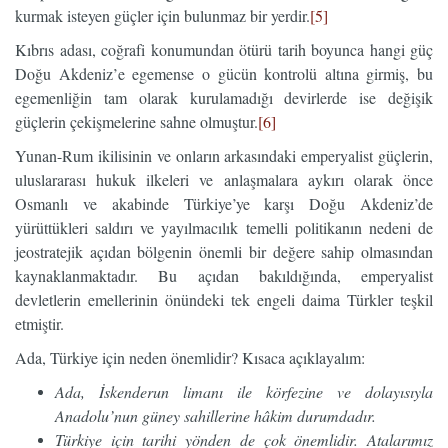
kurmak isteyen güçler için bulunmaz bir yerdir.
[5]
Kıbrıs adası, coğrafi konumundan ötürü tarih boyunca hangi güç
Doğu Akdeniz’e egemense o gücün kontrolü altına girmiş, bu
egemenliğin tam olarak kurulamadığı devirlerde ise değişik
güçlerin çekişmelerine sahne olmuştur.
[6]
Yunan-Rum ikilisinin ve onların arkasındaki emperyalist güçlerin,
uluslararası hukuk ilkeleri ve anlaşmalara aykırı olarak önce
Osmanlı ve akabinde Türkiye’ye karşı Doğu Akdeniz’de
yürüttükleri saldırı ve yayılmacılık temelli politikanın nedeni de
jeostratejik açıdan bölgenin önemli bir değere sahip olmasından
kaynaklanmaktadır. Bu açıdan bakıldığında, emperyalist
devletlerin emellerinin önündeki tek engeli daima Türkler teşkil
etmiştir.
Ada, Türkiye için neden önemlidir? Kısaca açıklayalım:
Ada, İskenderun limanı ile körfezine ve dolayısıyla
Anadolu’nun güney sahillerine hâkim durumdadır.
Türkiye için tarihi yönden de çok önemlidir. Atalarımız