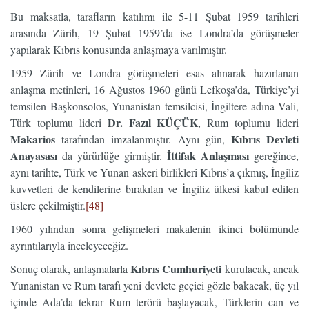
Bu maksatla, tarafların katılımı ile 5-11 Şubat 1959 tarihleri
arasında Zürih, 19 Şubat 1959’da ise Londra’da görüşmeler
yapılarak Kıbrıs konusunda anlaşmaya varılmıştır.
1959 Zürih ve Londra görüşmeleri esas alınarak hazırlanan
anlaşma metinleri, 16 Ağustos 1960 günü Lefkoşa’da, Türkiye’yi
temsilen Başkonsolos, Yunanistan temsilcisi, İngiltere adına Vali,
Dr. Fazıl KÜÇÜK
Türk toplumu lideri
, Rum toplumu lideri
Makarios
Kıbrıs Devleti
tarafından imzalanmıştır. Aynı gün,
Anayasası
İttifak Anlaşması
da yürürlüğe girmiştir.
gereğince,
aynı tarihte, Türk ve Yunan askeri birlikleri Kıbrıs’a çıkmış, İngiliz
kuvvetleri de kendilerine bırakılan ve İngiliz ülkesi kabul edilen
üslere çekilmiştir.
[48]
1960 yılından sonra gelişmeleri makalenin ikinci bölümünde
ayrıntılarıyla inceleyeceğiz.
Kıbrıs Cumhuriyeti
Sonuç olarak, anlaşmalarla
kurulacak, ancak
Yunanistan ve Rum tarafı yeni devlete geçici gözle bakacak, üç yıl
içinde Ada’da tekrar Rum terörü başlayacak, Türklerin can ve