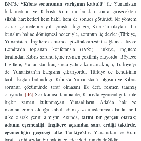
“Kıbrıs sorununun varlığının kabulü”
BM’de
ile Yunanistan
hükümetinin ve Kıbrıslı Rumların bundan sonra girişecekleri
silahlı hareketleri hem haklı hem de sonuca götürücü bir yöntem
olarak görmelerine yol açmıştır. İngiltere, Kıbrıs’ta olayların bir
bunalım haline dönüşmesi nedeniyle, sorunun üç devlet (Türkiye,
Yunanistan, İngiltere) arasında çözümlenmesini sağlamak üzere
Londra’da toplanan konferansla (1955) Türkiye, İngiltere
tarafından Kıbrıs sorunu içine resmen çekilmiş oluyordu. Böylece
İngiltere, Yunanistan karşısında yalnız kalmamak için, Türkiye’yi
de Yunanistan’ın karşısına çıkarıyordu. Türkiye de kendisinin
tarihi bağları bulunduğu Kıbrıs’a Yunanistan’ın ilgisini ve Kıbrıs
sorunun çözümünde taraf olmasını ilk defa resmen tanımış
oluyordu.
[46]
Söz konusu tanıma ile; Kıbrıs’ta egemenliği tarihte
hiçbir zaman bulunmayan Yunanlıların Ada’da hak ve
menfaatlerinin olduğu kabul edilmiş ve uluslararası alanda taraf
tarihi bir gerçek olarak
ülke olarak yerini almıştır. Aslında,
;
adanın egemenliği
İngiltere açısından sona erdiği taktirde
,
,
egemenliğin geçeceği ülke Türkiye’dir
. Yunanistan ve Rum
tarafı, tarihi açıdan bir hak talep edecek durumda değildir.