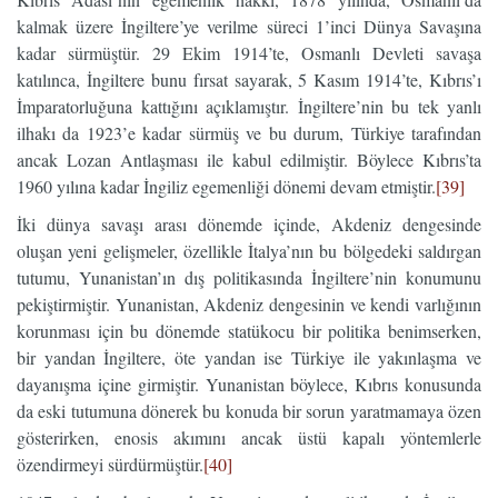
kalmak üzere İngiltere’ye verilme süreci 1’inci Dünya Savaşına
kadar sürmüştür. 29 Ekim 1914’te, Osmanlı Devleti savaşa
katılınca, İngiltere bunu fırsat sayarak, 5 Kasım 1914’te, Kıbrıs’ı
İmparatorluğuna kattığını açıklamıştır. İngiltere’nin bu tek yanlı
ilhakı da 1923’e kadar sürmüş ve bu durum, Türkiye tarafından
ancak Lozan Antlaşması ile kabul edilmiştir. Böylece Kıbrıs’ta
1960 yılına kadar İngiliz egemenliği dönemi devam etmiştir.
[39]
İki dünya savaşı arası dönemde içinde, Akdeniz dengesinde
oluşan yeni gelişmeler, özellikle İtalya’nın bu bölgedeki saldırgan
tutumu, Yunanistan’ın dış politikasında İngiltere’nin konumunu
pekiştirmiştir. Yunanistan, Akdeniz dengesinin ve kendi varlığının
korunması için bu dönemde statükocu bir politika benimserken,
bir yandan İngiltere, öte yandan ise Türkiye ile yakınlaşma ve
dayanışma içine girmiştir. Yunanistan böylece, Kıbrıs konusunda
da eski tutumuna dönerek bu konuda bir sorun yaratmamaya özen
gösterirken, enosis akımını ancak üstü kapalı yöntemlerle
özendirmeyi sürdürmüştür.
[40]