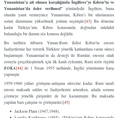
Yunanistan’a ait olması karşılığında İngiltere’ye Kıbrıs’ta ve
Yunanistan’da üsler verilmesi”
yönündedir. İngiltere, buna
olumlu yanıt vermeyince Yunanistan, Kıbrıs’ı bir uluslararası
sorun durumuna yükseltmek yolunu seçmiştir.
[43]
Bu döneme
kadar Türkiye’nin, Kıbrıs konusunda doğrudan müdahil
bulunduğu bir durum söz konusu değildir.
Bu tarihten itibaren Yunan-Rum ikilisi Kıbrıs’ta enosis
faaliyetlerine hız vererek Türklere yönelik katliamlara varan süreci
başlatmıştır. Yunanistan’ın da desteği ile Rumlar; enosisi silah
zoruyla gerçekleştirmek için ilk kanlı eylemini, Rum terör örgütü
EOKA
[44]
ile 1 Nisan 1955 tarihinde, İngiliz yönetimine karşı
yapmıştır.
1959-1960 yılları görüşme-anlaşma sürecine kadar, Rum tarafı
enosis maksatlı saldırı ve faaliyetlerini artırırken, adada sorunu
çözmeye yönelik girişimler de hız kazanmıştır. Bu maksatla
yapılan bazı çalışma ve görüşmeler;
[45]
Jackson Planı (1947,1948),
Londra Konferansı (1955), (Türkiye’nin Kıbrıs konusunda