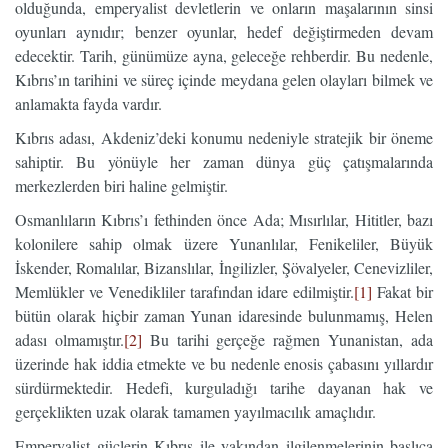
olduğunda, emperyalist devletlerin ve onların maşalarının sinsi
oyunları aynıdır; benzer oyunlar, hedef değiştirmeden devam
edecektir. Tarih, günümüze ayna, geleceğe rehberdir. Bu nedenle,
Kıbrıs’ın tarihini ve süreç içinde meydana gelen olayları bilmek ve
anlamakta fayda vardır.
Kıbrıs adası, Akdeniz’deki konumu nedeniyle stratejik bir öneme
sahiptir. Bu yönüyle her zaman dünya güç çatışmalarında
merkezlerden biri haline gelmiştir.
Osmanlıların Kıbrıs’ı fethinden önce Ada; Mısırlılar, Hititler, bazı
kolonilere sahip olmak üzere Yunanlılar, Fenikeliler, Büyük
İskender, Romalılar, Bizanslılar, İngilizler, Şövalyeler, Cenevizliler,
Memlükler ve Venedikliler tarafından idare edilmiştir.
[1]
Fakat bir
bütün olarak hiçbir zaman Yunan idaresinde bulunmamış, Helen
adası olmamıştır.
[2]
Bu tarihi gerçeğe rağmen Yunanistan, ada
üzerinde hak iddia etmekte ve bu nedenle enosis çabasını yıllardır
sürdürmektedir. Hedefi, kurguladığı tarihe dayanan hak ve
gerçeklikten uzak olarak tamamen yayılmacılık amaçlıdır.
Emperyalist güçlerin Kıbrıs ile yakından ilgilenmelerinin başlıca