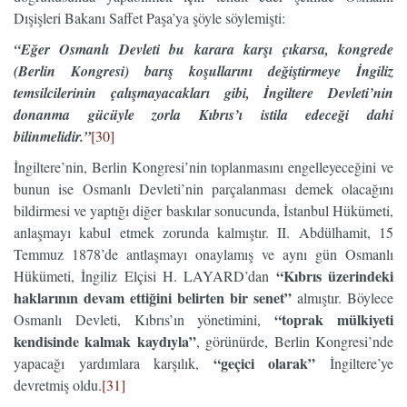
Dışişleri Bakanı Saffet Paşa’ya şöyle söylemişti:
“Eğer Osmanlı Devleti bu karara karşı çıkarsa, kongrede
(Berlin Kongresi) barış koşullarını değiştirmeye İngiliz
temsilcilerinin çalışmayacakları gibi, İngiltere Devleti’nin
donanma gücüyle zorla Kıbrıs’ı istila edeceği dahi
bilinmelidir.”
[30]
İngiltere’nin, Berlin Kongresi’nin toplanmasını engelleyeceğini ve
bunun ise Osmanlı Devleti’nin parçalanması demek olacağını
bildirmesi ve yaptığı diğer baskılar sonucunda, İstanbul Hükümeti,
anlaşmayı kabul etmek zorunda kalmıştır. II. Abdülhamit, 15
Temmuz 1878’de antlaşmayı onaylamış ve aynı gün Osmanlı
“Kıbrıs üzerindeki
Hükümeti, İngiliz Elçisi H. LAYARD’dan
haklarının devam ettiğini belirten bir senet”
almıştır. Böylece
“toprak mülkiyeti
Osmanlı Devleti, Kıbrıs’ın yönetimini,
kendisinde kalmak kaydıyla”
, görünürde, Berlin Kongresi’nde
“geçici olarak”
yapacağı yardımlara karşılık,
İngiltere’ye
devretmiş oldu.
[31]