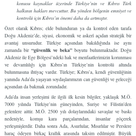
konusu kaynaklar üzerinde Türkiye’nin ve Kıbrıs Türk
halkının hakları mevcuttur. Bu yönden bölgenin emniyet ve
kontrolü için Kıbrıs’ın önemi daha da artmıştır.
Özet olarak Kıbrıs; elde bulunduran ya da kontrol eden tarafa
Doğu Akdeniz’de, siyasi, ekonomik ve askerî açıdan stratejik bir
avantaj unsurudur. Türkiye açısından bakıldığında ise aynı
“güvenlik ve beka”
zamanda bir
boyutu bulunmaktadır. Doğu
Akdeniz ile Ege Bölgesi’ndeki hak ve menfaatlerimizin korunması
ve devamlılığı için Kıbrıs’ın Türkiye’nin kontrolü altında
bulunmasına ihtiyaç vardır. Türkiye; Kıbrıs’a, kendi güvenliğinin
yanında Ada’da yaşayan soydaşlarımızın can güvenliği ve geleceği
açısından da bakmak zorundadır.
Ada’da insan yerleşimi ile ilgili ilk kesin bilgiler, yaklaşık M.Ö.
7000 yılında Türkiye’nin güneyinden, Suriye ve Filistin’den
gelenlere aittir. M.Ö. 2500 yılı dolaylarındaki savaşlar ve baskı
nedeniyle, komşu kara parçalarından, insanlar göçerek
yerleşmişlerdir. Daha sonra Ada, Asurlular, Mısırlılar ve Perslere
haraç ödeyen birkaç krallık arasında taksim edilmiştir. Büyük