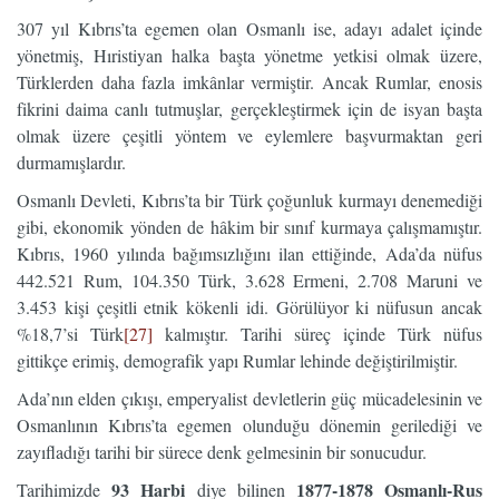
307 yıl Kıbrıs’ta egemen olan Osmanlı ise, adayı adalet içinde
yönetmiş, Hıristiyan halka başta yönetme yetkisi olmak üzere,
Türklerden daha fazla imkânlar vermiştir. Ancak Rumlar, enosis
fikrini daima canlı tutmuşlar, gerçekleştirmek için de isyan başta
olmak üzere çeşitli yöntem ve eylemlere başvurmaktan geri
durmamışlardır.
Osmanlı Devleti, Kıbrıs’ta bir Türk çoğunluk kurmayı denemediği
gibi, ekonomik yönden de hâkim bir sınıf kurmaya çalışmamıştır.
Kıbrıs, 1960 yılında bağımsızlığını ilan ettiğinde, Ada’da nüfus
442.521 Rum, 104.350 Türk, 3.628 Ermeni, 2.708 Maruni ve
3.453 kişi çeşitli etnik kökenli idi. Görülüyor ki nüfusun ancak
%18,7’si Türk
[27]
kalmıştır. Tarihi süreç içinde Türk nüfus
gittikçe erimiş, demografik yapı Rumlar lehinde değiştirilmiştir.
Ada’nın elden çıkışı, emperyalist devletlerin güç mücadelesinin ve
Osmanlının Kıbrıs’ta egemen olunduğu dönemin gerilediği ve
zayıfladığı tarihi bir sürece denk gelmesinin bir sonucudur.
93 Harbi
1877-1878 Osmanlı-Rus
Tarihimizde
diye bilinen