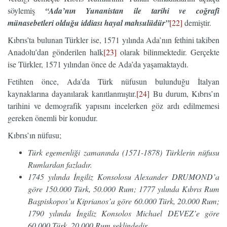
söylemiş
“Ada’nın Yunanistan ile tarihi ve coğrafi
münasebetleri olduğu iddiası hayal mahsulüdür”
[22]
demiştir.
Kıbrıs’ta bulunan Türkler ise, 1571 yılında Ada’nın fethini takiben
Anadolu’dan gönderilen halk
[23]
olarak bilinmektedir. Gerçekte
ise Türkler, 1571 yılından önce de Ada’da yaşamaktaydı.
Fetihten önce, Ada’da Türk nüfusun bulunduğu İtalyan
kaynaklarına dayanılarak kanıtlanmıştır.
[24]
Bu durum, Kıbrıs’ın
tarihini ve demografik yapısını incelerken göz ardı edilmemesi
gereken önemli bir konudur.
Kıbrıs’ın nüfusu;
Türk egemenliği zamanında (1571-1878) Türklerin nüfusu
Rumlardan fazladır.
1745 yılında İngiliz Konsolosu Alexander DRUMOND’a
göre 150.000 Türk, 50.000 Rum; 1777 yılında Kıbrıs Rum
Başpiskopos’u Kiprianos’a göre 60.000 Türk, 20.000 Rum;
1790 yılında İngiliz Konsolos Michael DEVEZ’e göre
60.000 Türk, 20.000 Rum şeklindedir.