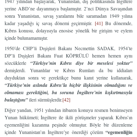
1947 yılından başlayarak, Yunanistan, dış politikasında İngiltere
yerine ABD’ne dayanmaya başlamıştır. 2’nci Dünya Savaşından
sonra Yunanistan, savaş yaralarını bile saramadan 1949 yılına
kadar yaşadığı iç savaş dönemi geçirmiştir.
[41]
Bu dönemde,
Kıbrıs konusu, dolayısıyla enosise yönelik bir girişim ve eylem
içinde bulunamamıştır.
1950’de CHP’li Dışişleri Bakanı Necmettin SADAK, 1954’te
DP’li Dışişleri Bakanı Fuat KÖPRÜLÜ hemen hemen aynı
sözcüklerle
“Türkiye’nin Kıbrıs diye bir meselesi yoktur”
demişlerdi. Yunanlılar ve Kıbrıs Rumları da bu iddiaları
duyduktan sonra ve gerektikçe bunu kanıt yerine kullanarak,
“Türkiye’nin aslında Kıbrıs’la hiçbir ilişkisinin olmadığını ve
olmaması gerektiğini, bu soruna İngiltere’nin kışkırtmasıyla
bulaştığını”
ileri sürmüşlerdir.
[42]
Diğer yandan, 1951 yılından itibaren konuyu resmen benimseyen
Yunan hükümeti; İngiltere ile ikili görüşmeler yaparak Kıbrıs’ın
egemenliğini kazanma peşinde olmuştur. Böyle bir düzenleme
“egemenliğin
içinde Yunanistan’ın İngiltere’ye önerdiği çözüm