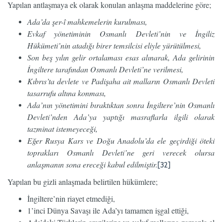
Yapılan antlaşmaya ek olarak konulan anlaşma maddelerine göre;
Ada’da şer-î mahkemelerin kurulması,
Evkaf yönetiminin Osmanlı Devleti’nin ve İngiliz
Hükümeti’nin atadığı birer temsilcisi eliyle yürütülmesi,
Son beş yılın gelir ortalaması esas alınarak, Ada gelirinin
İngiltere tarafından Osmanlı Devleti’ne verilmesi,
Kıbrıs’ta devlete ve Padişaha ait malların Osmanlı Devleti
tasarrufu altına konması,
Ada’nın yönetimini bıraktıktan sonra İngiltere’nin Osmanlı
Devleti’nden Ada’ya yaptığı masraflarla ilgili olarak
tazminat istemeyeceği,
Eğer Rusya Kars ve Doğu Anadolu’da ele geçirdiği öteki
toprakları Osmanlı Devleti’ne geri verecek olursa
anlaşmanın sona ereceği kabul edilmiştir.
[32]
Yapılan bu gizli anlaşmada belirtilen hükümlere;
İngiltere’nin riayet etmediği,
1’inci Dünya Savaşı ile Ada’yı tamamen işgal ettiği,