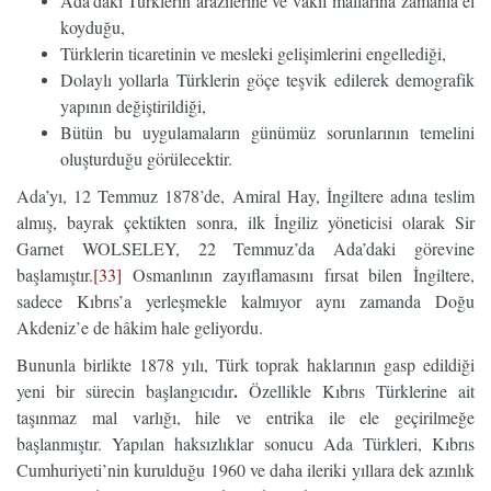
Ada’daki Türklerin arazilerine ve vakıf mallarına zamanla el
koyduğu,
Türklerin ticaretinin ve mesleki gelişimlerini engellediği,
Dolaylı yollarla Türklerin göçe teşvik edilerek demografik
yapının değiştirildiği,
Bütün bu uygulamaların günümüz sorunlarının temelini
oluşturduğu görülecektir.
Ada’yı, 12 Temmuz 1878’de, Amiral Hay, İngiltere adına teslim
almış, bayrak çektikten sonra, ilk İngiliz yöneticisi olarak Sir
Garnet WOLSELEY, 22 Temmuz’da Ada’daki görevine
başlamıştır.
[33]
Osmanlının zayıflamasını fırsat bilen İngiltere,
sadece Kıbrıs’a yerleşmekle kalmıyor aynı zamanda Doğu
Akdeniz’e de hâkim hale geliyordu.
Bununla birlikte 1878 yılı, Türk toprak haklarının gasp edildiği
.
yeni bir sürecin başlangıcıdır
Özellikle Kıbrıs Türklerine ait
taşınmaz mal varlığı, hile ve entrika ile ele geçirilmeğe
başlanmıştır. Yapılan haksızlıklar sonucu Ada Türkleri, Kıbrıs
Cumhuriyeti’nin kurulduğu 1960 ve daha ileriki yıllara dek azınlık