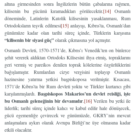
altına girmesinden sonra İngilizlerin bütün çabalarına rağmen,
kilisenin bu gücünü kıramadıkları görülecektir.
[14]
Osmanlı
döneminde, Latinlerin Katolik kilisesinin yasaklanması, Rum
Ortodoksların teşvik edilmesi
[15]
anlayışı, Kıbrıs’ta, Osmanlı’dan
günümüze kadar olan tarihi süreç içinde, Türklerin karşısına
“kilisenin bir
siyasi güç”
olarak çıkmasına yol açmıştır.
Osmanlı Devleti, 1570-1571’de, Kıbrıs’ı Venedik’ten on binlerce
şehit vererek aldıktan Ortodoks Kilisesini ihya etmiş, topraklarını
geri vermiş ve pareikos denilen toprak kölelerine özgürlüklerini
bağışlamıştır. Rumlardan cizye vergisini toplayıp Osmanlı
hazinesine yatırma yetkisi başpiskoposa verilmiştir. Kısacası,
1571’de Kıbrıs’ta bir Rum devleti yoktu ve Türkler kurtarıcı gibi
Başpiskopos Makarios’un devlet reisliği, işte
karşılanmışlardı.
bu Osmanlı geleneğinin bir devamıdır
.
[16]
Verilen bu yetki ile
liderlik; tarihi süreç içinde kalıcı ve kabul edilir hale dönüşecek,
gücü egemenliğe çevirecek ve günümüzde, GKRY’nin mevcut
anlaşmalara aykırı olarak Avrupa Birliği’ne üye olmasına kadar
etkili olacaktır.