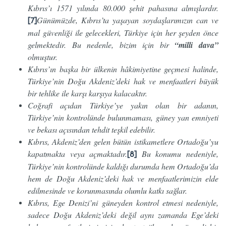
Kıbrıs’ı 1571 yılında 80.000 şehit pahasına almışlardır.
Günümüzde, Kıbrıs’ta yaşayan soydaşlarımızın can ve
[7]
mal güvenliği ile gelecekleri, Türkiye için her şeyden önce
gelmektedir. Bu nedenle, bizim için bir
“milli dava”
olmuştur.
Kıbrıs’ın başka bir ülkenin hâkimiyetine geçmesi halinde,
Türkiye’nin Doğu Akdeniz’deki hak ve menfaatleri büyük
bir tehlike ile karşı karşıya kalacaktır.
Coğrafi açıdan Türkiye’ye yakın olan bir adanın,
Türkiye’nin kontrolünde bulunmaması, güney yan emniyeti
ve bekası açısından tehdit teşkil edebilir.
Kıbrıs, Akdeniz’den gelen bütün istikametlere Ortadoğu’yu
kapatmakta veya açmaktadır.
Bu konumu nedeniyle,
[8]
Türkiye’nin kontrolünde kaldığı durumda hem Ortadoğu’da
hem de Doğu Akdeniz’deki hak ve menfaatlerimizin elde
edilmesinde ve korunmasında olumlu katkı sağlar.
Kıbrıs, Ege Denizi’ni güneyden kontrol etmesi nedeniyle,
sadece Doğu Akdeniz’deki değil aynı zamanda Ege’deki