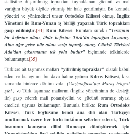
statüsüne düşürülmüş; topraktan kaynaklanan gücünü ve mal
varlığını büyük ölçüde yitirmiş bir hale getirilmiştir. Bu konuda
Ortodoks Kilisesi
İngiliz
yönetici ve yönlendirici unsur
olmuş,
Yönetimi ile Rum-Yunan iş birliği yaparak Türk toprakları
gasp edilmiştir
Rum Kilisesi
.
[34]
, Rumlara sürekli
“Terazinin
bir kefesine altını, öbür kefesine Türk’ün toprağını koyunuz.
Altın ağır gelse bile altını verip toprağı alınız. Çünkü Türkleri
Ada’dan çıkarmanın tek yolu budur”
biçiminde telkinlerde
bulunmuştur.
[35]
“yitirilmiş topraklar”
Türklere ait taşınmaz malları
olarak kabul
Kıbrıs Kilisesi
eden ve bu eğilimi bir dava haline getiren
, kısa
zamanda binlerce dönüm vakıf
(Gazimağusa’nın Maraş bölgesi
gibi.)
ve Türk taşınmaz mallarını (İngiliz yönetiminin de desteği
ile) gasp ederek mali potansiyelini ve gücünü artırmış; siyasi
Rum Ortodoks
emelleri uğruna kullanmıştır. Bununla birlikte
Kilisesi
Türk köylüsüne kendi ana dili olan Türkçeyi
,
unutturmak üzere her türlü imkânını seferber ederek
Türk
,
insanının konuşma dilini Rumcaya dönüştürmek için
Yunanistan’dan özel şekilde getirilmiş
papazlar vasıtasıyla