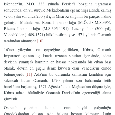
İskender’in, M.Ö. 333 yılında Persler’i bozguna uğratması
sonucunda, on yıl süreyle Mekadonların egemenliği altında kalmış
ve on yılın sonunda 250 yıl için Mısır Krallığının bir parçası haline
gelmiştir. Müteakiben, Roma İmparatorluğu (M.Ö. 58-M.S.395),
Bizans İmparatorluğu (M.S.395-1191), Luzinyan’lar (300 yıl),
Venedikliler (1489-1571) hüküm sürmüş ve 1571 yılında Osmanlı
tarafından alınmıştır.
[10]
16’ncı yüzyılın son çeyreğine girilirken, Kıbrıs, Osmanlı
İmparatorluğu’nun üç kıtada uzanan sınırları içerisinde, adeta
devletin yumuşak karnının en hassas noktasında bir çıban başı
olarak, devrin en güçlü deniz kuvveti olan Venedik’in elinde
bulunuyordu.
[11]
Ada’nın bu durumda kalmasını kendileri için
sakıncalı bulan Osmanlı, 1570 yılının son baharında fetih
harekâtını başlatmış, 1571 Ağustos’unda Mağusa’nın düşmesiyle,
Kıbrıs adası, bütünüyle Osmanlı Devleti’nin egemenliği altına
girmiştir.
Osmanlı yönetimi, fetihten sonra büyük çoğunluğu
Ortodokslardan oluşan Ada halkını hoşnut kılmıştır. Latin