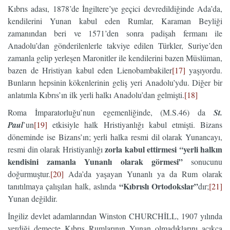
Kıbrıs adası, 1878’de İngiltere’ye geçici devredildiğinde Ada’da,
kendilerini Yunan kabul eden Rumlar, Karaman Beyliği
zamanından beri ve 1571’den sonra padişah fermanı ile
Anadolu’dan gönderilenlerle takviye edilen Türkler, Suriye’den
zamanla gelip yerleşen Maronitler ile kendilerini bazen Müslüman,
bazen de Hristiyan kabul eden Lienobambakiler
[17]
yaşıyordu.
Bunların hepsinin kökenlerinin geliş yeri Anadolu’ydu. Diğer bir
anlatımla Kıbrıs’ın ilk yerli halkı Anadolu’dan gelmişti.
[18]
Roma İmparatorluğu’nun egemenliğinde, (M.S.46) da
St.
Paul
’un
[19]
etkisiyle halk Hristiyanlığı kabul etmişti. Bizans
döneminde ise Bizans’ın; yerli halka resmi dil olarak Yunancayı,
zorla kabul ettirmesi
yerli halkın
resmi din olarak Hristiyanlığı
“
kendisini zamanla Yunanlı olarak görmesi”
sonucunu
doğurmuştur.
[20]
Ada’da yaşayan Yunanlı ya da Rum olarak
“Kıbrıslı Ortodokslar”
tanıtılmaya çalışılan halk, aslında
dır;
[21]
Yunan değildir.
İngiliz devlet adamlarından Winston CHURCHİLL, 1907 yılında
verdiği demeçte Kıbrıs Rumlarının Yunan olmadıklarını açıkça