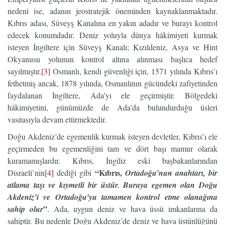
nedeni ise, adanın jeostratejik öneminden kaynaklanmaktadır.
Kıbrıs adası, Süveyş Kanalına en yakın adadır ve burayı kontrol
edecek konumdadır. Deniz yoluyla dünya hâkimiyeti kurmak
isteyen İngiltere için Süveyş Kanalı; Kızıldeniz, Asya ve Hint
Okyanusu yolunun kontrol altına alınması başlıca hedef
sayılmıştır.
[3]
Osmanlı, kendi güvenliği için, 1571 yılında Kıbrıs’ı
fethetmiş ancak, 1878 yılında, Osmanlının gücündeki zafiyetinden
faydalanan İngiltere, Ada’yı ele geçirmiştir. Bölgedeki
hâkimiyetini, günümüzde de Ada’da bulundurduğu üsleri
vasıtasıyla devam ettirmektedir.
Doğu Akdeniz’de egemenlik kurmak isteyen devletler, Kıbrıs’ı ele
geçirmeden bu egemenliğini tam ve dört başı mamur olarak
kuramamışlardır. Kıbrıs, İngiliz eski başbakanlarından
“Kıbrıs,
Disraeli’nin
[4]
dediği gibi
Ortadoğu’nun anahtarı, bir
atlama taşı ve kıymetli bir üstür. Buraya egemen olan Doğu
Akdeniz’i ve Ortadoğu’yu tamamen kontrol etme olanağına
”
sahip olur
. Ada, uygun deniz ve hava üssü imkanlarına da
sahiptir. Bu nedenle Doğu Akdeniz’de deniz ve hava üstünlüğünü