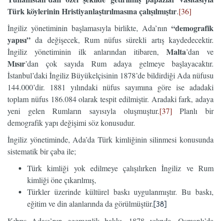
Türk köylerinin Hristiyanlaştırılmasına
çalışılmıştır
.
[36]
“demografik
İngiliz yönetiminin başlamasıyla birlikte, Ada’nın
yapısı”
da değişecek, Rum nüfus sürekli artış kaydedecektir.
Malta
İngiliz yönetiminin ilk anlarından itibaren,
’dan ve
Mısır
’dan çok sayıda Rum adaya gelmeye başlayacaktır.
İstanbul’daki İngiliz Büyükelçisinin 1878’de bildirdiği Ada nüfusu
144.000’dir. 1881 yılındaki nüfus sayımına göre ise adadaki
toplam nüfus 186.084 olarak tespit edilmiştir. Aradaki fark, adaya
yeni gelen Rumların sayısıyla oluşmuştur.
[37]
Planlı bir
demografik yapı değişimi söz konusudur.
İngiliz yönetiminde, Ada’da Türk kimliğinin silinmesi konusunda
sistematik bir çaba ile;
Türk kimliği yok edilmeye çalışılırken İngiliz ve Rum
kimliği öne çıkarılmış,
Türkler üzerinde kültürel baskı uygulanmıştır. Bu baskı,
eğitim ve din alanlarında da görülmüştür.
[38]
Kıbrıs Adası’nın egemenlik hakkı, 1878 yılında, Osmanlı’da