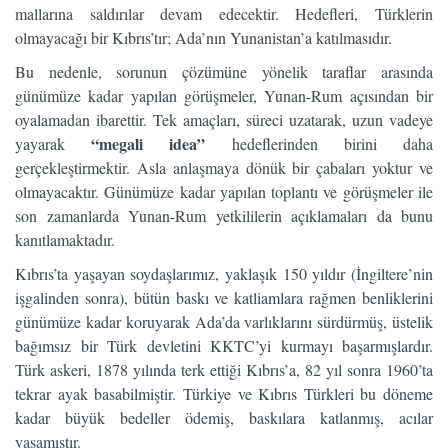
mallarına saldırılar devam edecektir. Hedefleri, Türklerin
olmayacağı bir Kıbrıs’tır; Ada’nın Yunanistan’a katılmasıdır.
Bu nedenle, sorunun çözümüne yönelik taraflar arasında
günümüze kadar yapılan görüşmeler, Yunan-Rum açısından bir
oyalamadan ibarettir. Tek amaçları, süreci uzatarak, uzun vadeye
“megali idea”
yayarak
hedeflerinden birini daha
gerçekleştirmektir. Asla anlaşmaya dönük bir çabaları yoktur ve
olmayacaktır. Günümüze kadar yapılan toplantı ve görüşmeler ile
son zamanlarda Yunan-Rum yetkililerin açıklamaları da bunu
kanıtlamaktadır.
Kıbrıs’ta yaşayan soydaşlarımız, yaklaşık 150 yıldır (İngiltere’nin
işgalinden sonra), bütün baskı ve katliamlara rağmen benliklerini
günümüze kadar koruyarak Ada’da varlıklarını sürdürmüş, üstelik
bağımsız bir Türk devletini KKTC’yi kurmayı başarmışlardır.
Türk askeri, 1878 yılında terk ettiği Kıbrıs’a, 82 yıl sonra 1960’ta
tekrar ayak basabilmiştir. Türkiye ve Kıbrıs Türkleri bu döneme
kadar büyük bedeller ödemiş, baskılara katlanmış, acılar
yaşamıştır.