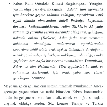
Kıbrıs Rum Ortodoks Kilisesi Başpiskoposu Yeorgios,
yayımladığı paskalya mesajında;
“
Ada’da tam egemenlik
için harekete geçme vaktinin geldiğini
,
toprakların Türk
işgali altında olmasından ötürü Paskalya bayramını
doyasıya kutlayamadıklarını
,
zalim Türklerin 51 yıldır
vatanımızı çarmıha germiş durumda olduğunu
, geldiğimiz
noktada onlara (Türklere) daha fazla taviz vermenin
imkânının olmadığını, atalarımızın topraklarından
koparılma tehlikesinin artık açıkça önümüzde durduğunu,
üstelik şimdi eylemsiz bekleme hakkımızın olmadığı, çünkü
güçlülerin bize başka bir seçenek sunmadığını,
Yunanistan
,
Kıbrıs
ve tüm
Helenizmin
,
Türk işgalcisini kovmak ve
vatanımızı kurtarmak
için ortak çaba sarf etmesi
gerektiğini
” belirtiyor.
Meydana gelen gelişmelerin listesini uzatmak mümkündür. Ancak
geçmişte yaşanılanları ve tarihi bilmeden Kıbrıs konusundaki
bütün bu gelişmeleri, sorunları analiz etmek ve doğru sonuçlara
ulaşmak oldukça zordur. Söz konusu Türkiye ve Türkler