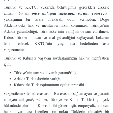
Türkiye ve KKTC; yukarıda belirttiğimiz gerçekleri dikkate
almalı,
“bir an önce anlaşma yapacağız, sorunu çözeceğiz”
yaklaşımını bir tarafa bırakarak, ödün vermeden, Doğu
Akdeniz’deki hak ve menfaatlerimizin korunması, Türkiye’nin
Ada’da garantörlüğü, Türk askerinin varlığını devam ettirilmesi,
Kıbrıs Türklerinin can ve mal güvenliğini sağlayarak bekasını
temin edecek KKTC’nin yaşatılması hedefinden asla
vazgeçmemelidir.
Türkiye ve Kıbrıs’ta yaşayan soydaşlarımızın hak ve menfaatleri
için;
Türkiye’nin tam ve devamlı garantörlüğü,
Ada’da Türk askerinin varlığı,
Kıbrıs’taki Türk toplumunun eşitliği prensibi
vazgeçilemez temel esaslardır. Bu esasları sağlamayan ve garanti
etmeyen anlaşma/çözümler, Türkiye ve Kıbrıs Türkleri için yok
hükmünde olmalıdır. Kıbrıs tarihi göstermiştir; emperyalizmin esas
hedefi, varılması istenilen son nokta Türklerin olmadığı bir