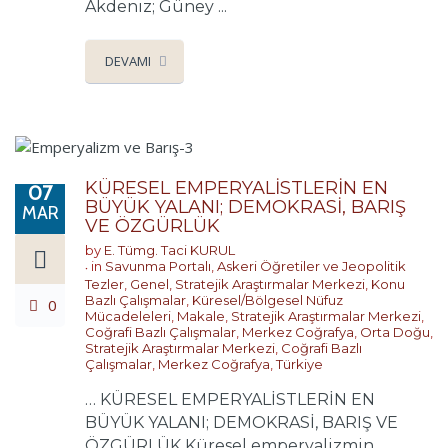
Akdeniz; Güney ...
DEVAMI
KÜRESEL EMPERYALİSTLERİN EN
07
BÜYÜK YALANI; DEMOKRASİ, BARIŞ
MAR
VE ÖZGÜRLÜK
by
E. Tümg. Taci KURUL
in
Savunma Portalı
,
Askeri Öğretiler ve Jeopolitik
Tezler
,
Genel
,
Stratejik Araştırmalar Merkezi
,
Konu
Bazlı Çalışmalar
,
Küresel/Bölgesel Nüfuz
0
Mücadeleleri
,
Makale
,
Stratejik Araştırmalar Merkezi
,
Coğrafi Bazlı Çalışmalar
,
Merkez Coğrafya
,
Orta Doğu
,
Stratejik Araştırmalar Merkezi
,
Coğrafi Bazlı
Çalışmalar
,
Merkez Coğrafya
,
Türkiye
… KÜRESEL EMPERYALİSTLERİN EN
BÜYÜK YALANI; DEMOKRASİ, BARIŞ VE
ÖZGÜRLÜK Küresel emperyalizmin