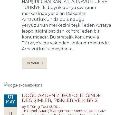
HAPŞIRIR; BALKANLAR, ARNAVUTLUK VE
TÜRKİYE İki büyük dünya savaşının
merkezinde yer alan Balkanlar,
Arnavutluk’un da bulunduğu
yeryüzünün merkezini teşkil eden Avrasya
jeopolitiğini batıdan kontrol eden bir
konumdadır. Bu stratejik konumuyla
Türkiye’yi de yakından ilgilendirmektedir.
Arnavutluk’ta meydana ...
DEVAMI
DOĞU AKDENİZ JEOPOLİTİĞİNDE
01
DEĞİŞİMLER, RİSKLER VE KIBRIS
MAY
by
E. Tümg. Taci KURUL
in
Genel
,
Stratejik Araştırmalar Merkezi
,
Konu Bazlı