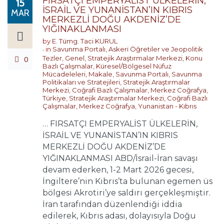
FIRSATÇI EMPERYALİST ÜLKELERİN,
15
İSRAİL VE YUNANİSTAN’IN KIBRIS
MAR
MERKEZLİ DOĞU AKDENİZ’DE
YIĞINAKLANMASI
by
E. Tümg. Taci KURUL
in
Savunma Portalı
,
Askeri Öğretiler ve Jeopolitik
0
Tezler
,
Genel
,
Stratejik Araştırmalar Merkezi
,
Konu
Bazlı Çalışmalar
,
Küresel/Bölgesel Nüfuz
Mücadeleleri
,
Makale
,
Savunma Portalı
,
Savunma
Politikaları ve Stratejileri
,
Stratejik Araştırmalar
Merkezi
,
Coğrafi Bazlı Çalışmalar
,
Merkez Coğrafya
,
Türkiye
,
Stratejik Araştırmalar Merkezi
,
Coğrafi Bazlı
Çalışmalar
,
Merkez Coğrafya
,
Yunanistan - Kıbrıs
… FIRSATÇI EMPERYALİST ÜLKELERİN,
İSRAİL VE YUNANİSTAN’IN KIBRIS
MERKEZLİ DOĞU AKDENİZ’DE
YIĞINAKLANMASI ABD/İsrail-İran savaşı
devam ederken, 1-2 Mart 2026 gecesi,
İngiltere’nin Kıbrıs’ta bulunan egemen üs
bölgesi Akrotiri’ye saldırı gerçekleşmiştir.
İran tarafından düzenlendiği iddia
edilerek, Kıbrıs adası, dolayısıyla Doğu