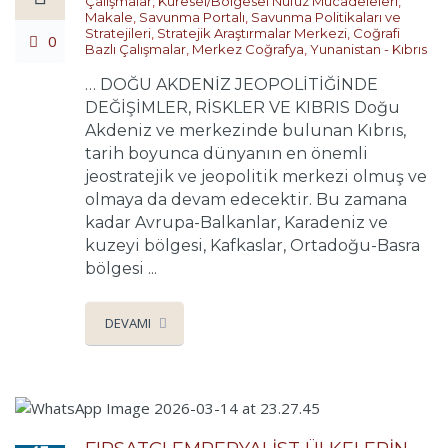
Çalışmalar
,
Küresel/Bölgesel Nüfuz Mücadeleleri
,
Makale
,
Savunma Portalı
,
Savunma Politikaları ve
Stratejileri
,
Stratejik Araştırmalar Merkezi
,
Coğrafi
0
Bazlı Çalışmalar
,
Merkez Coğrafya
,
Yunanistan - Kıbrıs
… DOĞU AKDENİZ JEOPOLİTİĞİNDE
DEĞİŞİMLER, RİSKLER VE KIBRIS Doğu
Akdeniz ve merkezinde bulunan Kıbrıs,
tarih boyunca dünyanın en önemli
jeostratejik ve jeopolitik merkezi olmuş ve
olmaya da devam edecektir. Bu zamana
kadar Avrupa-Balkanlar, Karadeniz ve
kuzeyi bölgesi, Kafkaslar, Ortadoğu-Basra
bölgesi ...
DEVAMI