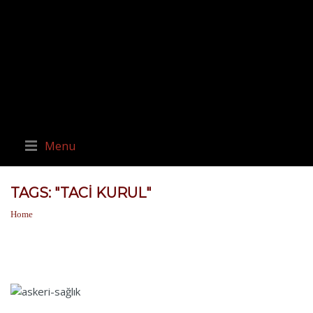
Menu
TAGS: "TACI KURUL"
Home