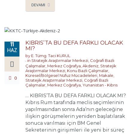
DEVAMI
KIBRIS’TA BU DEFA FARKLI OLACAK
11
MI?
HAZ
by
E. Tümg. Taci KURUL
in
Stratejik Araştırmalar Merkezi
,
Coğrafi Bazlı
Çalışmalar
,
Merkez Coğrafya
,
Akdeniz
,
Stratejik
Araştırmalar Merkezi
,
Konu Bazlı Çalışmalar
,
Küresel/Bölgesel Nüfuz Mücadeleleri
,
Makale
,
0
Stratejik Araştırmalar Merkezi
,
Coğrafi Bazlı
Çalışmalar
,
Merkez Coğrafya
,
Yunanistan - Kıbrıs
… KIBRIS’TA BU DEFA FARKLI OLACAK MI?
Kıbrıs Rum tarafında meclis seçimlerinin
yapılmasından sonra Ada’nın geleceğine
ilişkin görüşmelerin yeniden başlatılarak
sonuca varılması için BM Genel
Sekreterinin girişimleri ile yeni bir süreç