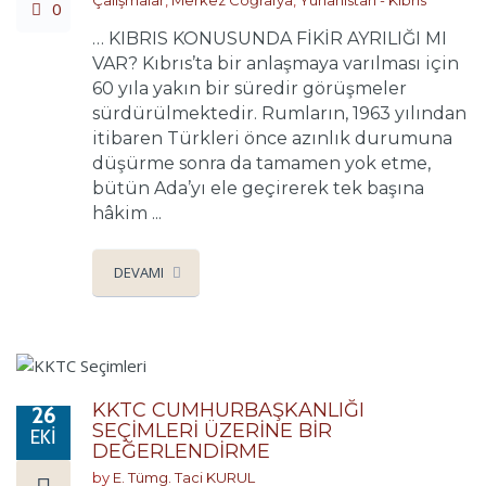
Çalışmalar
,
Merkez Coğrafya
,
Yunanistan - Kıbrıs
0
… KIBRIS KONUSUNDA FİKİR AYRILIĞI MI
VAR? Kıbrıs’ta bir anlaşmaya varılması için
60 yıla yakın bir süredir görüşmeler
sürdürülmektedir. Rumların, 1963 yılından
itibaren Türkleri önce azınlık durumuna
düşürme sonra da tamamen yok etme,
bütün Ada’yı ele geçirerek tek başına
hâkim ...
DEVAMI
KKTC CUMHURBAŞKANLIĞI
26
SEÇİMLERİ ÜZERİNE BİR
EKI
DEĞERLENDİRME
by
E. Tümg. Taci KURUL