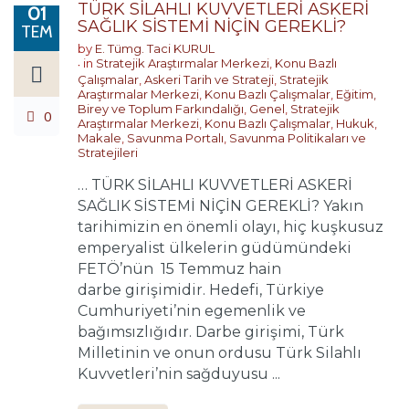
TÜRK SİLAHLI KUVVETLERİ ASKERİ
01
SAĞLIK SİSTEMİ NİÇİN GEREKLİ?
TEM
by
E. Tümg. Taci KURUL
in
Stratejik Araştırmalar Merkezi
,
Konu Bazlı
Çalışmalar
,
Askeri Tarih ve Strateji
,
Stratejik
Araştırmalar Merkezi
,
Konu Bazlı Çalışmalar
,
Eğitim,
Birey ve Toplum Farkındalığı
,
Genel
,
Stratejik
0
Araştırmalar Merkezi
,
Konu Bazlı Çalışmalar
,
Hukuk
,
Makale
,
Savunma Portalı
,
Savunma Politikaları ve
Stratejileri
… TÜRK SİLAHLI KUVVETLERİ ASKERİ
SAĞLIK SİSTEMİ NİÇİN GEREKLİ? Yakın
tarihimizin en önemli olayı, hiç kuşkusuz
emperyalist ülkelerin güdümündeki
FETÖ’nün 15 Temmuz hain
darbe girişimidir. Hedefi, Türkiye
Cumhuriyeti’nin egemenlik ve
bağımsızlığıdır. Darbe girişimi, Türk
Milletinin ve onun ordusu Türk Silahlı
Kuvvetleri’nin sağduyusu ...