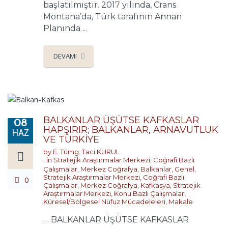
başlatılmıştır. 2017 yılında, Crans
Montana’da, Türk tarafının Annan
Planında ...
DEVAMI
BALKANLAR ÜŞÜTSE KAFKASLAR
08
HAPŞIRIR; BALKANLAR, ARNAVUTLUK
HAZ
VE TÜRKİYE
by
E. Tümg. Taci KURUL
in
Stratejik Araştırmalar Merkezi
,
Coğrafi Bazlı
Çalışmalar
,
Merkez Coğrafya
,
Balkanlar
,
Genel
,
Stratejik Araştırmalar Merkezi
,
Coğrafi Bazlı
0
Çalışmalar
,
Merkez Coğrafya
,
Kafkasya
,
Stratejik
Araştırmalar Merkezi
,
Konu Bazlı Çalışmalar
,
Küresel/Bölgesel Nüfuz Mücadeleleri
,
Makale
… BALKANLAR ÜŞÜTSE KAFKASLAR