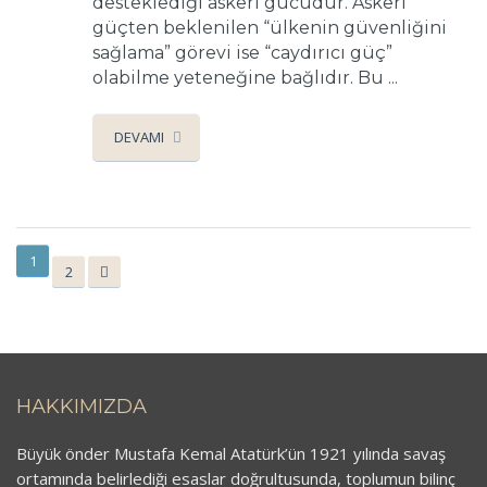
desteklediği askeri gücüdür. Askeri
güçten beklenilen “ülkenin güvenliğini
sağlama” görevi ise “caydırıcı güç”
olabilme yeteneğine bağlıdır. Bu ...
DEVAMI
1
2
HAKKIMIZDA
Büyük önder Mustafa Kemal Atatürk’ün 1921 yılında savaş
ortamında belirlediği esaslar doğrultusunda, toplumun bilinç