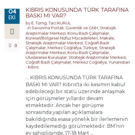
KIBRIS KONUSUNDA TÜRK TARAFINA
04
BASKI MI VAR?
EKI
by
E. Tümg. Taci KURUL
in
Savunma Portalı
,
Güvenlik ve GNH
,
Stratejik
Araştırmalar Merkezi
,
Konu Bazlı Çalışmalar
,
Küresel/Bölgesel Nüfuz Mücadeleleri
,
Makale
,
Stratejik Araştırmalar Merkezi
,
Coğrafi Bazlı
0
Çalışmalar
,
Merkez Coğrafya
,
Türkiye
,
Stratejik
Araştırmalar Merkezi
,
Konu Bazlı Çalışmalar
,
Uluslararası Kuruluşlar
,
Stratejik Araştırmalar Merkezi
,
Coğrafi Bazlı Çalışmalar
,
Merkez Coğrafya
,
Yunanistan
- Kıbrıs
… KIBRIS KONUSUNDA TÜRK TARAFINA
BASKI MI VAR? Kıbrıs’ta iki kesimin kabul
edebileceği bir statü üzerinde anlaşmak
için görüşmeler yıllardır devam
etmektedir. Ancak her görüşme
sonrasında yapılan açıklamalara
bakıldığında esasa yönelik bir ilerlemenin
kaydedilemediği görülmektedir. BM’nin
ev sahipliğinde, 17-18 Mart ...