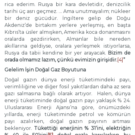
rica ederim. Rusya bir kara devletidir, denizcilik
tarihi üç asrı geçmez. … Ama unutmayalım; nükleer
bir deniz gücüdür. İngiltere gelip de Doğu
Akdeniz’de birtakım yerlere yerleşmiş, en başta
Kıbrıs’ta üsler almışken, Amerika koca donanmasını
oralarda gezdirirken, Almanlar bile nereden
akıllarına geldiyse, oralara yerleşmek istiyorlarsa,
Rusya da tabii kendine bir yer arayacak.
Bizim de
orada olmamız lazım, çünkü evimizin girişidir.
[4]
”
Gelelim İşin Doğal Gaz Boyutuna
Doğal gazın dünya enerji tüketimindeki payı,
verimliliğine ve diğer fosil yakıtlardan daha az sera
gazı salmasına bağlı olarak artıyor. Halen, dünya
enerji tüketiminde doğal gazın payı yaklaşık % 24.
Uluslararası Enerji Ajansı’na göre, önümüzdeki
yıllarda, enerji tüketiminde petrol ve kömürün
payı azalırken, doğal gazın payının artması
bekleniyor.
Tükettiği enerjinin % 31’ini, elektriğin