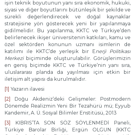
işin teknik boyutunun yanı sıra ekonomik, hukuki,
siyasi ve diğer boyutlarını bütünleşik bir şekilde ve
sürekli değerlendirecek ve doğal kaynaklar
stratejisine yön gösterecek yeni bir yapılanmaya
gidilmelidir. Bu yapılanma, KKTC ve Türkiye’den
belirlenecek ikişer üniversitenin katkıları, kamu ve
özel sektörden konunun uzmanı isimlerin de
katılımı ile KKTC’de yerleşik bir E
nerji Politikası
Merkezi
biçiminde oluşturulabilir. Görüşlerimizin
en geniş biçimde KKTC ve Türkiye’nin yanı sıra,
uluslararası planda da yayılması için etkin bir
iletişim alt yapısı da kurulmalıdır.
[1]
Yazarın ilavesi
[2]
Doğu Akdeniz’deki Gelişmeler: Postmodern
Dönemde Realizmin Yeni Bir Tezahürü mü; Eyyub
Kandemir, A. Ü. Sosyal Bilimler Enstitüsü, 2013
[3]
KIBRIS’TA SON SÖZ SÖYLENMEDİ Paneli,
Türkiye Barolar Birliği, Ergün OLGUN (KKTC