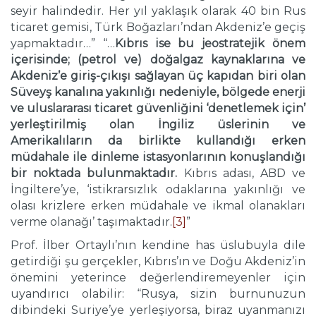
seyir halindedir. Her yıl yaklaşık olarak 40 bin Rus
ticaret gemisi, Türk Boğazları’ndan Akdeniz’e geçiş
yapmaktadır…” “…
Kıbrıs ise bu jeostratejik önem
içerisinde; (petrol ve) doğalgaz kaynaklarına ve
Akdeniz’e giriş-çıkışı sağlayan üç kapıdan biri olan
Süveyş kanalına yakınlığı nedeniyle, bölgede enerji
ve uluslararası ticaret güvenliğini ‘denetlemek için’
yerleştirilmiş olan İngiliz üslerinin ve
Amerikalıların da birlikte kullandığı erken
müdahale ile dinleme istasyonlarının konuşlandığı
bir noktada bulunmaktadır.
Kıbrıs adası, ABD ve
İngiltere’ye, ‘istikrarsızlık odaklarına yakınlığı ve
olası krizlere erken müdahale ve ikmal olanakları
verme olanağı’ taşımaktadır.
[3]
”
Prof. İlber Ortaylı’nın kendine has üslubuyla dile
getirdiği şu gerçekler, Kıbrıs’ın ve Doğu Akdeniz’in
önemini yeterince değerlendiremeyenler için
uyandırıcı olabilir: “Rusya, sizin burnunuzun
dibindeki Suriye’ye yerleşiyorsa, biraz uyanmanızı