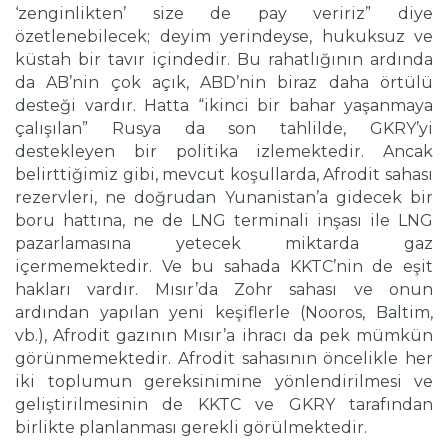
‘zenginlikten’ size de pay veririz” diye
özetlenebilecek; deyim yerindeyse, hukuksuz ve
küstah bir tavır içindedir. Bu rahatlığının ardında
da AB’nin çok açık, ABD’nin biraz daha örtülü
desteği vardır. Hatta “ikinci bir bahar yaşanmaya
çalışılan” Rusya da son tahlilde, GKRY’yi
destekleyen bir politika izlemektedir. Ancak
belirttiğimiz gibi, mevcut koşullarda, Afrodit sahası
rezervleri, ne doğrudan Yunanistan’a gidecek bir
boru hattına, ne de LNG terminali inşası ile LNG
pazarlamasına yetecek miktarda gaz
içermemektedir. Ve bu sahada KKTC’nin de eşit
hakları vardır. Mısır’da Zohr sahası ve onun
ardından yapılan yeni keşiflerle (Nooros, Baltim,
vb.), Afrodit gazının Mısır’a ihracı da pek mümkün
görünmemektedir. Afrodit sahasının öncelikle her
iki toplumun gereksinimine yönlendirilmesi ve
geliştirilmesinin de KKTC ve GKRY tarafından
birlikte planlanması gerekli görülmektedir.