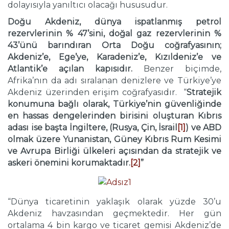
dolayısıyla yanıltıcı olacağı hususudur.
Doğu Akdeniz, dünya ispatlanmış petrol
rezervlerinin % 47’sini, doğal gaz rezervlerinin %
43’ünü barındıran Orta Doğu coğrafyasının;
Akdeniz’e, Ege’ye, Karadeniz’e, Kızıldeniz’e ve
Atlantik’e açılan kapısıdır.
Benzer biçimde,
Afrika’nın da adı sıralanan denizlere ve Türkiye’ye
Akdeniz üzerinden erişim coğrafyasıdır. “
Stratejik
konumuna bağlı olarak, Türkiye’nin güvenliğinde
en hassas dengelerinden birisini oluşturan Kıbrıs
adası ise başta İngiltere, (Rusya, Çin, İsrail
[1]
) ve ABD
olmak üzere Yunanistan, Güney Kıbrıs Rum Kesimi
ve Avrupa Birliği ülkeleri açısından da stratejik ve
askeri önemini korumaktadır.
[2]
”
“Dünya ticaretinin yaklaşık olarak yüzde 30’u
Akdeniz havzasından geçmektedir. Her gün
ortalama 4 bin kargo ve ticaret gemisi Akdeniz’de