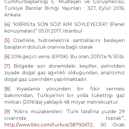
Cumhurbaşkanlığı E. Müsteşarı ve Görüşmecisi),
Türkiye Barolar Birliği Yayınları : 327, Eylül 2016,
Ankara
[4]
“KIBRIS’ta SON SÖZ! KİM SÖYLEYECEK? (Panel
konuşmaları)” 05.01.2017, İstanbul
[5]
Özellikle, hidroelektrik santrallarını besleyen
barajların doluluk oranına bağlı olarak
[6]
2016 geçici verisi (EPDK). Bu oran, 2015’te % 55’di.
[7]
Bölgede son dönemdeki keşifler, petrolden
ziyade doğal gaz ağırlıklı olduğundan, analizimiz
doğal gaz üzerinden yapılmaktadır.
[8]
Kıyaslama yönünden bir fikir vermesi
bakımından, Türkiye’nin bir yılda tükettiği gaz
miktarı (2016’da) yaklaşık 48 milyar metreküptür.
[9]
“Kıbrıs müzakereleri: ‘Türk tarafına yüzde 29
civarında toprak’”,
http://www.bbc.com/turkce/38792672
, 30 Ocak