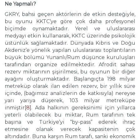
Ne Yapmalı?
GKRY, bahsi geçen aktörlerin de etkin desteğiyle,
bu oyunu KKTC’ye göre çok daha profesyonel
biçimde oynamaktadır. Yerel ve uluslararası
medyayı etkin kullanarak, KKTC üzerinde psikolojik
üstünlük sağlamaktadır. Dünyada Kıbrıs ve Doğu
Akdeniz’e yönelik yapılan uluslararası toplantıların
büyük bölümü Yunanlı/Rum düşünce kuruluşları
tarafından organize edilmektedir. Afrodit sahası
rezerv miktarının şişirilmesi, bu oyunun bir diğer
ayağını oluşturmaktadır. Başlangıçta 198 milyar
metreküp olarak ilan edilen rezerv, bir yıllık süre
içinde, (bağımsız analizlerin de katkısıyla) nereyse
yarı yarıya düşerek, 103 milyar metreküpe
inmiştir
[8]
. Ada halkının gereksinimi için yıllarca
yeterli olabilecek bu miktar, Rum tarafının tek
başına ve Türkiye’yi “by-pass” ederek ihraç
etmesine olanak verecek kapasitenin çok
altındadır. Buna karşın Rum tarafı, sanki ekonomik