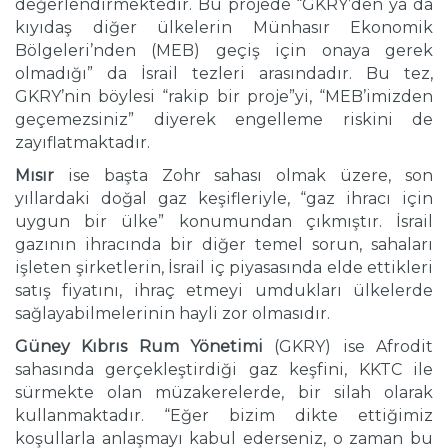
değerlendirmektedir. Bu projede “GKRY’den ya da
kıyıdaş diğer ülkelerin Münhasır Ekonomik
Bölgeleri’nden (MEB) geçiş için onaya gerek
olmadığı” da İsrail tezleri arasındadır. Bu tez,
GKRY’nin böylesi “rakip bir proje”yi, “MEB’imizden
geçemezsiniz” diyerek engelleme riskini de
zayıflatmaktadır.
Mısır
ise başta Zohr sahası olmak üzere, son
yıllardaki doğal gaz keşifleriyle, “gaz ihracı için
uygun bir ülke” konumundan çıkmıştır. İsrail
gazının ihracında bir diğer temel sorun, sahaları
işleten şirketlerin, İsrail iç piyasasında elde ettikleri
satış fiyatını, ihraç etmeyi umdukları ülkelerde
sağlayabilmelerinin hayli zor olmasıdır.
Güney Kıbrıs Rum Yönetimi
(GKRY) ise Afrodit
sahasında gerçekleştirdiği gaz keşfini, KKTC ile
sürmekte olan müzakerelerde, bir silah olarak
kullanmaktadır. “Eğer bizim dikte ettiğimiz
koşullarla anlaşmayı kabul ederseniz, o zaman bu