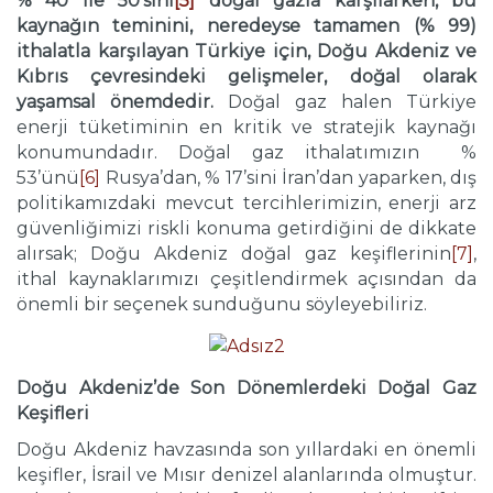
% 40 ile 50’sini
[5]
doğal gazla karşılarken, bu
kaynağın teminini, neredeyse tamamen (% 99)
ithalatla karşılayan Türkiye için, Doğu Akdeniz ve
Kıbrıs çevresindeki gelişmeler, doğal olarak
yaşamsal önemdedir.
Doğal gaz halen Türkiye
enerji tüketiminin en kritik ve stratejik kaynağı
konumundadır. Doğal gaz ithalatımızın %
53’ünü
[6]
Rusya’dan, % 17’sini İran’dan yaparken, dış
politikamızdaki mevcut tercihlerimizin, enerji arz
güvenliğimizi riskli konuma getirdiğini de dikkate
alırsak; Doğu Akdeniz doğal gaz keşiflerinin
[7]
,
ithal kaynaklarımızı çeşitlendirmek açısından da
önemli bir seçenek sunduğunu söyleyebiliriz.
Doğu Akdeniz’de Son Dönemlerdeki Doğal Gaz
Keşifleri
Doğu Akdeniz havzasında son yıllardaki en önemli
keşifler, İsrail ve Mısır denizel alanlarında olmuştur.