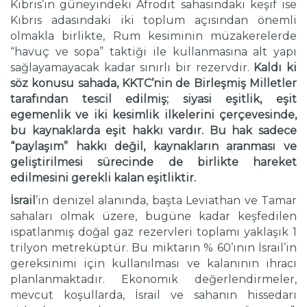
Kıbrıs’ın güneyindeki Afrodit sahasındaki keşif ise
Kıbrıs adasındaki iki toplum açısından önemli
olmakla birlikte, Rum kesiminin müzakerelerde
“havuç ve sopa” taktiği ile kullanmasına alt yapı
sağlayamayacak kadar sınırlı bir rezervdir.
Kaldı ki
söz konusu sahada, KKTC’nin de Birleşmiş Milletler
tarafından tescil edilmiş; siyasi eşitlik, eşit
egemenlik ve iki kesimlik ilkelerini çerçevesinde,
bu kaynaklarda eşit hakkı vardır.
Bu hak sadece
“paylaşım” hakkı değil, kaynakların aranması ve
geliştirilmesi sürecinde de birlikte hareket
edilmesini gerekli kalan eşitliktir.
İsrail
’in denizel alanında, başta Leviathan ve Tamar
sahaları olmak üzere, bugüne kadar keşfedilen
ispatlanmış doğal gaz rezervleri toplamı yaklaşık 1
trilyon metreküptür. Bu miktarın % 60’ının İsrail’in
gereksinimi için kullanılması ve kalanının ihracı
planlanmaktadır. Ekonomik değerlendirmeler,
mevcut koşullarda, İsrail ve sahanın hissedarı