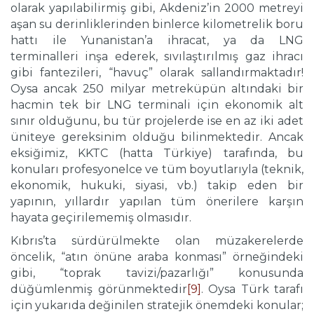
olarak yapılabilirmiş gibi, Akdeniz’in 2000 metreyi
aşan su derinliklerinden binlerce kilometrelik boru
hattı ile Yunanistan’a ihracat, ya da LNG
terminalleri inşa ederek, sıvılaştırılmış gaz ihracı
gibi fantezileri, “havuç” olarak sallandırmaktadır!
Oysa ancak 250 milyar metreküpün altındaki bir
hacmin tek bir LNG terminali için ekonomik alt
sınır olduğunu, bu tür projelerde ise en az iki adet
üniteye gereksinim olduğu bilinmektedir. Ancak
eksiğimiz, KKTC (hatta Türkiye) tarafında, bu
konuları profesyonelce ve tüm boyutlarıyla (teknik,
ekonomik, hukuki, siyasi, vb.) takip eden bir
yapının, yıllardır yapılan tüm önerilere karşın
hayata geçirilememiş olmasıdır.
Kıbrıs’ta sürdürülmekte olan müzakerelerde
öncelik, “atın önüne araba konması” örneğindeki
gibi, “toprak tavizi/pazarlığı” konusunda
düğümlenmiş görünmektedir
[9]
. Oysa Türk tarafı
için yukarıda değinilen stratejik önemdeki konular;