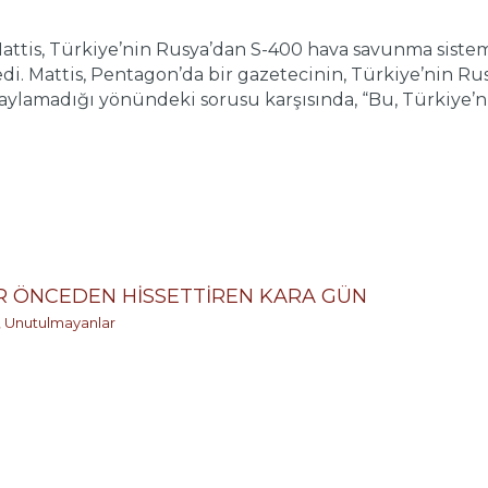
tis, Türkiye’nin Rusya’dan S-400 hava savunma sisteml
edi. Mattis, Pentagon’da bir gazetecinin, Türkiye’nin R
ylamadığı yönündeki sorusu karşısında, “Bu, Türkiye’nin
LAR ÖNCEDEN HİSSETTİREN KARA GÜN
,
Unutulmayanlar