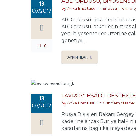
ABD ORDUSU, BİYOSENSÖ
13
by
Anka Enstitüsü
in
Endüstri, Teknolo
07/2017
ABD ordusu, askerlere insanüst
ABD ordusu, askerlerin stres a
yeni biyosensörler üzerine ça
genetiği ...
0
AYRINTILAR
LAVROV: ESAD’I DESTEKL
13
by
Anka Enstitüsü
in
Gündem / Haber
07/2017
Rusya Dışişleri Bakanı Sergey 
kaderine ancak Suriye halkının
kararlarına bağlı kalmaya devam