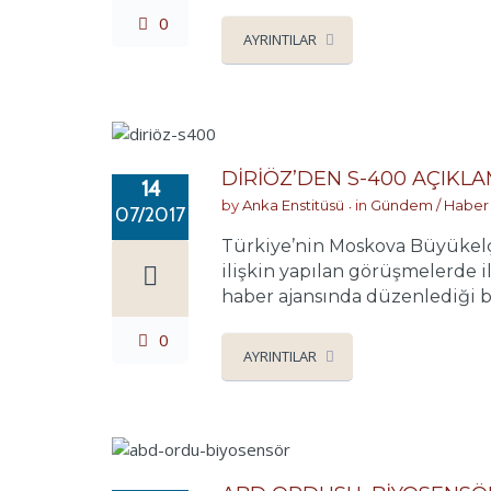
0
AYRINTILAR
DİRİÖZ’DEN S-400 AÇIKLA
14
by
Anka Enstitüsü
in
Gündem / Haber
07/2017
Türkiye’nin Moskova Büyükelçi
ilişkin yapılan görüşmelerde i
haber ajansında düzenlediği ba
0
AYRINTILAR