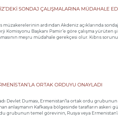
Z’DEKİ SONDAJ ÇALIŞMALARINA MÜDAHALE ED
ıs müzakerelerinin ardından Akdeniz açıklarında sondaj
erji Komisyonu Başkanı Pamir’e göre çalışma yürüten ş
masının meşru müdahale gerekçesi olur. Kıbrıs sorunun
ERMENİSTAN’LA ORTAK ORDUYU ONAYLADI
dı Devlet Duması, Ermenistan’la ortak ordu grubunun
nan anlaşmanın Kafkasya bölgesinde tarafların askeri gü
du grubunun temel görevinin, Rusya veya Ermenistan’a sil