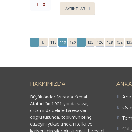
0
AYRINTILAR
…
118
119
120
123
126
129
132
13
HAKKIMIZDA
ANKA
Büyük önder Mustafa Kemal
Ana 
Atatürk’ün 1921 yılında savaş
Öykü
ortamında belirlediği esaslar
doğrultusunda, toplumun bilinç
Tem
düzeyini yükseltmek, nitelikli ve
Çalı
kariyerli bireyler oluşturmak, bireysel