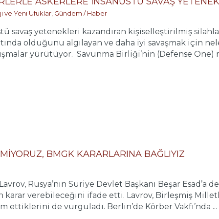
RLERLE ASKERLERE İNSANÜSTÜ SAVAŞ YETENEK
ji ve Yeni Ufuklar
,
Gündem / Haber
ü savaş yetenekleri kazandıran kişiselleştirilmiş silahl
ltında olduğunu algılayan ve daha iyi savaşmak için nel
lışmalar yürütüyor. Savunma Birliği’nin (Defense One) 
EMİYORUZ, BMGK KARARLARINA BAĞLIYIZ
Lavrov, Rusya’nın Suriye Devlet Başkanı Beşar Esad’a de
 karar verebileceğini ifade etti. Lavrov, Birleşmiş Mill
 ettiklerini de vurguladı. Berlin’de Körber Vakfı’nda ...