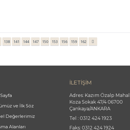
5
138
141
144
147
150
153
156
159
162
İLETİŞİM
Sayfa
Adres: Kazım Özalp Mahal
Koza Sokak 47/4 06700
müz ve İlk Söz
Çankaya/ANKARA
el Değerlerimiz
Tel : 0312 424 1923
şma Alanları
Faks: 0312 424 1924