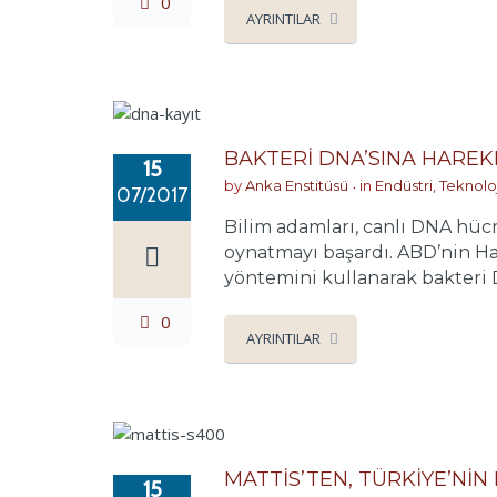
0
AYRINTILAR
BAKTERİ DNA’SINA HAREK
15
by
Anka Enstitüsü
in
Endüstri, Teknolo
07/2017
Bilim adamları, canlı DNA hücr
oynatmayı başardı. ABD’nin Ha
yöntemini kullanarak bakteri D
0
AYRINTILAR
MATTİS’TEN, TÜRKİYE’Nİ
15