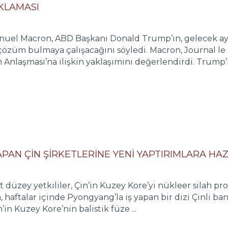
KLAMASI
l Macron, ABD Başkanı Donald Trump’ın, gelecek ayla
çözüm bulmaya çalışacağını söyledi. Macron, Journal le
Anlaşması’na ilişkin yaklaşımını değerlendirdi. Trump’ın
YAPAN ÇİN ŞİRKETLERİNE YENİ YAPTIRIMLARA HA
üst düzey yetkililer, Çin’in Kuzey Kore’yi nükleer sila
aftalar içinde Pyongyang’la iş yapan bir dizi Çinli bank
in Kuzey Kore’nin balistik füze ...