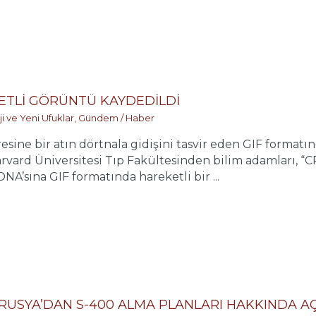
ETLİ GÖRÜNTÜ KAYDEDİLDİ
ji ve Yeni Ufuklar
,
Gündem / Haber
esine bir atın dörtnala gidişini tasvir eden GIF formatı
rvard Üniversitesi Tıp Fakültesinden bilim adamları, “
NA’sına GIF formatında hareketli bir ...
N RUSYA’DAN S-400 ALMA PLANLARI HAKKINDA A