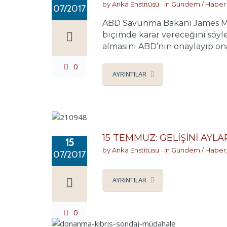
by
Anka Enstitüsü
in
Gündem / Haber
07/2017
ABD Savunma Bakanı James Mat
biçimde karar vereceğini söyl
almasını ABD’nin onaylayıp ona
0
AYRINTILAR
15 TEMMUZ: GELİŞİNİ AY
15
by
Anka Enstitüsü
in
Gündem / Haber
07/2017
AYRINTILAR
0