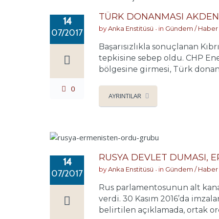
TÜRK DONANMASI AKDENİ
14
by
Anka Enstitüsü
in
Gündem / Haber
07/2017
Başarısızlıkla sonuçlanan Kıbr
tepkisine sebep oldu. CHP En
bölgesine girmesi, Türk donan
0
AYRINTILAR
RUSYA DEVLET DUMASI, 
14
by
Anka Enstitüsü
in
Gündem / Haber
07/2017
Rus parlamentosunun alt kana
verdi. 30 Kasım 2016’da imzala
belirtilen açıklamada, ortak or