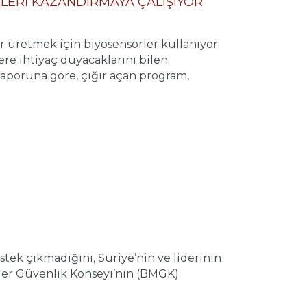
LERİ KAZANDIRMAYA ÇALIŞIYOR
ar üretmek için biyosensörler kullanıyor.
ere ihtiyaç duyacaklarını bilen
raporuna göre, çığır açan program,
stek çıkmadığını, Suriye’nin ve liderinin
etler Güvenlik Konseyi’nin (BMGK)