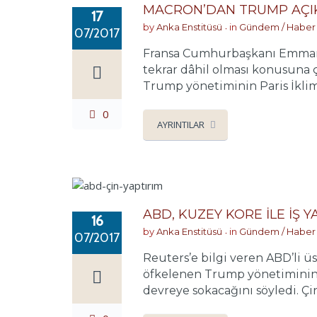
MACRON’DAN TRUMP AÇI
17
by
Anka Enstitüsü
in
Gündem / Haber
07/2017
Fransa Cumhurbaşkanı Emmanue
tekrar dâhil olması konusuna 
Trump yönetiminin Paris İklim 
0
AYRINTILAR
ABD, KUZEY KORE İLE İŞ 
16
by
Anka Enstitüsü
in
Gündem / Haber
07/2017
Reuters’e bilgi veren ABD’li 
öfkelenen Trump yönetiminin, h
devreye sokacağını söyledi. Çin’