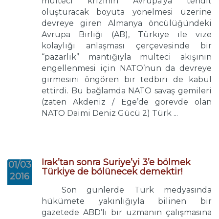
mülteci krizinin Avrupa’ya tehdit
oluşturacak boyuta yönelmesi üzerine
devreye giren Almanya öncülüğündeki
Avrupa Birliği (AB), Türkiye ile vize
kolaylığı anlaşması çerçevesinde bir
“pazarlık” mantığıyla mülteci akışının
engellenmesi için NATO’nun da devreye
girmesini öngören bir tedbiri de kabul
ettirdi. Bu bağlamda NATO savaş gemileri
(zaten Akdeniz / Ege’de görevde olan
NATO Daimi Deniz Gücü 2) Türk ...
Irak’tan sonra Suriye’yi 3’e bölmek
01/03
Türkiye de bölünecek demektir!
2016
Son günlerde Türk medyasında
hükümete yakınlığıyla bilinen bir
gazetede ABD’li bir uzmanın çalışmasına