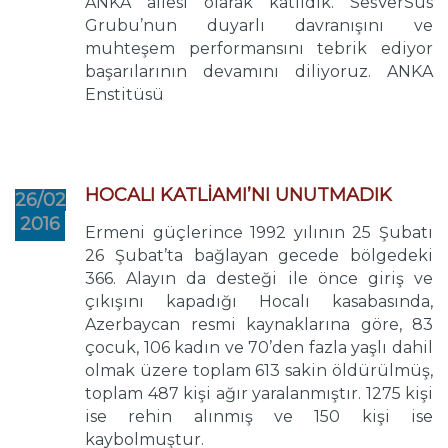
ANKA ailesi olarak katıldık. SesVerSus
Grubu’nun duyarlı davranışını ve
muhteşem performansını tebrik ediyor
başarılarının devamını diliyoruz. ANKA
Enstitüsü
HOCALI KATLİAMI’NI UNUTMADIK
26/02
2016
Ermeni güçlerince 1992 yılının 25 Şubatı
26 Şubat’ta bağlayan gecede bölgedeki
366. Alayın da desteği ile önce giriş ve
çıkışını kapadığı Hocalı kasabasında,
Azerbaycan resmi kaynaklarına göre, 83
çocuk, 106 kadın ve 70’den fazla yaşlı dahil
olmak üzere toplam 613 sakin öldürülmüş,
toplam 487 kişi ağır yaralanmıştır. 1275 kişi
ise rehin alınmış ve 150 kişi ise
kaybolmuştur.