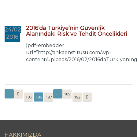
2016’da Türkiye’nin Güvenlik
24/02
Alanındaki Risk ve Tehdit Öncelikleri
2016
[pdf-embedder
url=”http://ankaenstitusu.com/wp-
content/uploads/2016/02/2016daTurkiyeningu
…
189
185
186
187
192
HAKKIMIZDA