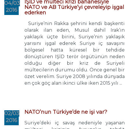
IŞİD ve mülteci krizi bahanesiyle
04/03
NATO ve AB Türkiye’yi çevreleyip işgal
2016
ederken
Suriye’nin Rakka şehrini kendi başkenti
olarak ilan eden, Musul dahil Irak’ın
yaklaşık üçte birini, Suriye’nin yaklaşık
yarısını işgal ederek Suriye iç savaşını
bölgesel hatta küresel bir tehdide
dönüştüren IŞİD terör örgütünün neden
olduğu diğer bir kriz de Suriyeli
mültecilerin durumu oldu. Önce genel bir
özet verelim. Suriye 2008 yılında dünyada
en çok göç alan ikinci ülke iken 2015 yılı ...
NATO’nun Türkiye’de ne işi var?
02/03
2016
Suriye’deki iç savaş nedeniyle yaşanan