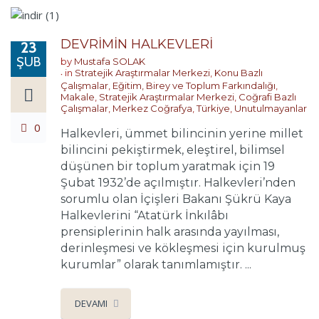
DEVRİMİN HALKEVLERİ
23
ŞUB
by
Mustafa SOLAK
in
Stratejik Araştırmalar Merkezi
,
Konu Bazlı
Çalışmalar
,
Eğitim, Birey ve Toplum Farkındalığı
,
Makale
,
Stratejik Araştırmalar Merkezi
,
Coğrafi Bazlı
Çalışmalar
,
Merkez Coğrafya
,
Türkiye
,
Unutulmayanlar
0
Halkevleri, ümmet bilincinin yerine millet
bilincini pekiştirmek, eleştirel, bilimsel
düşünen bir toplum yaratmak için 19
Şubat 1932’de açılmıştır. Halkevleri’nden
sorumlu olan İçişleri Bakanı Şükrü Kaya
Halkevlerini “Atatürk İnkılâbı
prensiplerinin halk arasında yayılması,
derinleşmesi ve kökleşmesi için kurulmuş
kurumlar” olarak tanımlamıştır. ...
DEVAMI