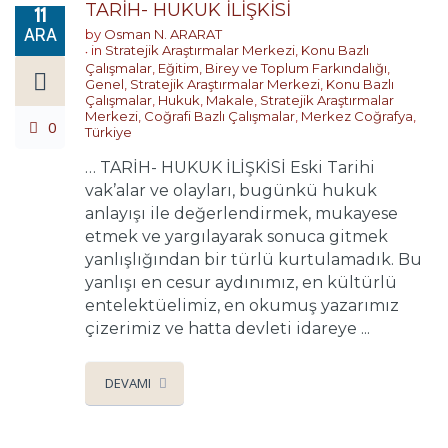
TARİH- HUKUK İLİŞKİSİ
11
ARA
by
Osman N. ARARAT
in
Stratejik Araştırmalar Merkezi
,
Konu Bazlı
Çalışmalar
,
Eğitim, Birey ve Toplum Farkındalığı
,
Genel
,
Stratejik Araştırmalar Merkezi
,
Konu Bazlı
Çalışmalar
,
Hukuk
,
Makale
,
Stratejik Araştırmalar
Merkezi
,
Coğrafi Bazlı Çalışmalar
,
Merkez Coğrafya
,
0
Türkiye
… TARİH- HUKUK İLİŞKİSİ Eski Tarihi
vak’alar ve olayları, bugünkü hukuk
anlayışı ile değerlendirmek, mukayese
etmek ve yargılayarak sonuca gitmek
yanlışlığından bir türlü kurtulamadık. Bu
yanlışı en cesur aydınımız, en kültürlü
entelektüelimiz, en okumuş yazarımız
çizerimiz ve hatta devleti idareye ...
DEVAMI