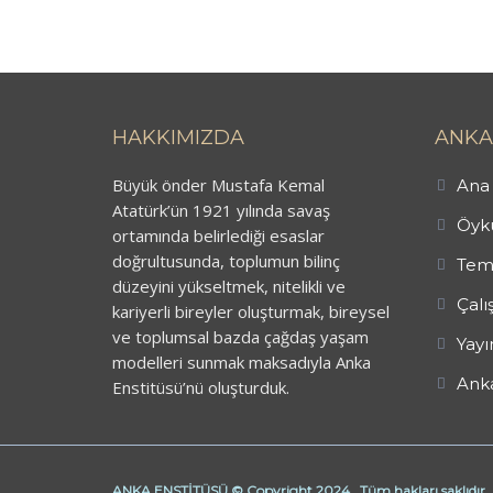
HAKKIMIZDA
ANKA
Büyük önder Mustafa Kemal
Ana 
Atatürk’ün 1921 yılında savaş
Öykü
ortamında belirlediği esaslar
doğrultusunda, toplumun bilinç
Tem
düzeyini yükseltmek, nitelikli ve
Çalı
kariyerli bireyler oluşturmak, bireysel
ve toplumsal bazda çağdaş yaşam
Yayı
modelleri sunmak maksadıyla Anka
Anka
Enstitüsü’nü oluşturduk.
ANKA ENSTİTÜSÜ © Copyright 2024. Tüm hakları saklıdır.