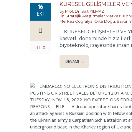
KÜRESEL GELİŞMELER VE
16
by
Prof. Dr. Sait YILMAZ
EKI
in
Stratejik Araştırmalar Merkezi
,
Konu
Merkez Coğrafya
,
Orta Doğu
,
Savunma
… KÜRESEL GELİŞMELER VE YEN
kasvetli döneminde hızla iler
biyoteknoloji sayesinde insanlık
0
DEVAMI