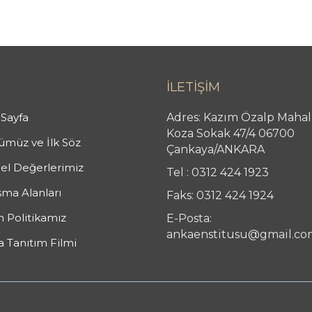
İLETİŞİM
Sayfa
Adres: Kazım Özalp Mahal
Koza Sokak 47/4 06700
müz ve İlk Söz
Çankaya/ANKARA
el Değerlerimiz
Tel : 0312 424 1923
şma Alanları
Faks: 0312 424 1924
n Politikamız
E-Posta:
ankaenstitusu@gmail.co
 Tanıtım Filmi