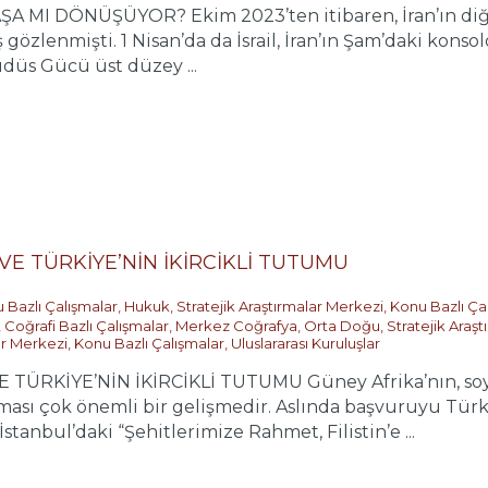
 MI DÖNÜŞÜYOR? Ekim 2023’ten itibaren, İran’ın diğer ü
ş gözlenmişti. 1 Nisan’da da İsrail, İran’ın Şam’daki konso
düs Gücü üst düzey ...
 VE TÜRKİYE’NİN İKİRCİKLİ TUTUMU
 Bazlı Çalışmalar
,
Hukuk
,
Stratejik Araştırmalar Merkezi
,
Konu Bazlı Ça
,
Coğrafi Bazlı Çalışmalar
,
Merkez Coğrafya
,
Orta Doğu
,
Stratejik Araş
ar Merkezi
,
Konu Bazlı Çalışmalar
,
Uluslararası Kuruluşlar
E TÜRKİYE’NİN İKİRCİKLİ TUTUMU Güney Afrika’nın, soyk
ası çok önemli bir gelişmedir. Aslında başvuruyu Türk
stanbul’daki “Şehitlerimize Rahmet, Filistin’e ...