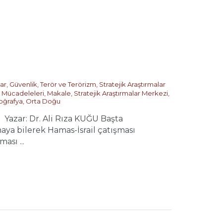
ar
,
Güvenlik, Terör ve Terörizm
,
Stratejik Araştırmalar
 Mücadeleleri
,
Makale
,
Stratejik Araştırmalar Merkezi
,
oğrafya
,
Orta Doğu
ar: Dr. Ali Rıza KUĞU Başta
aya bilerek Hamas-İsrail çatışması
ası ...