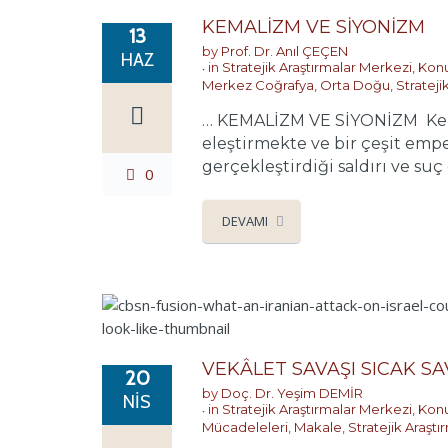
KEMALİZM VE SİYONİZM
13
by
Prof. Dr. Anıl ÇEÇEN
HAZ
in
Stratejik Araştırmalar Merkezi
,
Konu
Merkez Coğrafya
,
Orta Doğu
,
Strateji
… KEMALİZM VE SİYONİZM Kemali
eleştirmekte ve bir çeşit empe
gerçekleştirdiği saldırı ve suç
0
DEVAMI
VEKÂLET SAVAŞI SICAK S
20
by
Doç. Dr. Yeşim DEMİR
NIS
in
Stratejik Araştırmalar Merkezi
,
Konu
Mücadeleleri
,
Makale
,
Stratejik Araşt