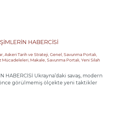
ŞİMLERİN HABERCİSİ
ar
,
Askeri Tarih ve Strateji
,
Genel
,
Savunma Portalı
,
z Mücadeleleri
,
Makale
,
Savunma Portalı
,
Yeni Silah
HABERCİSİ Ukrayna’daki savaş, modern
a önce görülmemiş ölçekte yeni taktikler