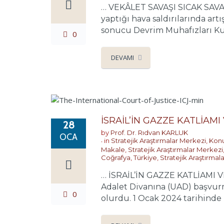
… VEKÂLET SAVAŞI SICAK SAVAŞA
yaptığı hava saldırılarında artı
sonucu Devrim Muhafızları Ku
0
DEVAMI
İSRAİL’İN GAZZE KATLİAMI
28
by
Prof. Dr. Rıdvan KARLUK
OCA
in
Stratejik Araştırmalar Merkezi
,
Konu
Makale
,
Stratejik Araştırmalar Merkezi
Coğrafya
,
Türkiye
,
Stratejik Araştırmal
… İSRAİL’İN GAZZE KATLİAMI V
Adalet Divanına (UAD) başvurm
0
olurdu. 1 Ocak 2024 tarihinde İ