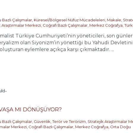
 Bazlı Çalışmalar
,
Küresel/Bölgesel Nüfuz Mücadeleleri
,
Makale
,
Strat
k Araştırmalar Merkezi
,
Coğrafi Bazlı Çalışmalar
,
Merkez Coğrafya
,
Türk
st Türkiye Cumhuriyeti’nin yöneticileri, son günlerde
ryalizm olan Siyonizm’in yönettiği bu Yahudi Devletinin
 oluşturan eylemlere açıkça karşı çıkmaktadır. ...
AVAŞA MI DÖNÜŞÜYOR?
 Bazlı Çalışmalar
,
Güvenlik, Terör ve Terörizm
,
Stratejik Araştırmalar M
ırmalar Merkezi
,
Coğrafi Bazlı Çalışmalar
,
Merkez Coğrafya
,
Orta Doğu