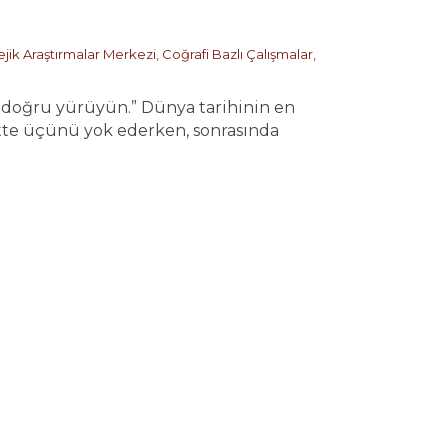
ejik Araştırmalar Merkezi
,
Coğrafi Bazlı Çalışmalar
,
doğru yürüyün.” Dünya tarihinin en
rtte üçünü yok ederken, sonrasında