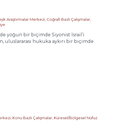
ejik Araştırmalar Merkezi
,
Coğrafi Bazlı Çalışmalar
,
iye
 yoğun bir biçimde Siyonist İsrail’i
, uluslararası hukuka aykırı bir biçimde
erkezi
,
Konu Bazlı Çalışmalar
,
Küresel/Bölgesel Nüfuz