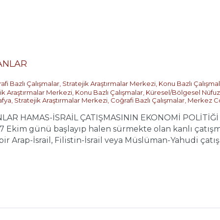
ANLAR
afi Bazlı Çalışmalar
,
Stratejik Araştırmalar Merkezi
,
Konu Bazlı Çalışmal
jik Araştırmalar Merkezi
,
Konu Bazlı Çalışmalar
,
Küresel/Bölgesel Nüfuz
afya
,
Stratejik Araştırmalar Merkezi
,
Coğrafi Bazlı Çalışmalar
,
Merkez C
AR HAMAS-İSRAİL ÇATIŞMASININ EKONOMİ POLİTİĞİ Yaz
 7 Ekim günü başlayıp halen sürmekte olan kanlı çatışm
r Arap-İsrail, Filistin-İsrail veya Müslüman-Yahudi çatışm