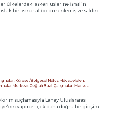
lkelerdeki askeri üslerine İsrail’in
losluk binasına saldırı düzenlemiş ve saldırı
lışmalar
,
Küresel/Bölgesel Nüfuz Mücadeleleri
,
tırmalar Merkezi
,
Coğrafi Bazlı Çalışmalar
,
Merkez
ırım suçlamasıyla Lahey Uluslararası
iye’nin yapması çok daha doğru bir girişim