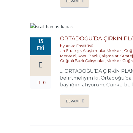
DEVAMI
ORTADOĞU’DA ÇİRKİN PL
15
by
Anka Enstitüsü
EKI
in
Stratejik Araştırmalar Merkezi
,
Coğr
Merkezi
,
Konu Bazlı Çalışmalar
,
Strate
Coğrafi Bazlı Çalışmalar
,
Merkez Coğr
… ORTADOĞU’DA ÇİRKİN PLANL
belirtmeliyim ki, Ortadoğu’da
0
başlığını atıyorum. Çünkü bu bi
DEVAMI