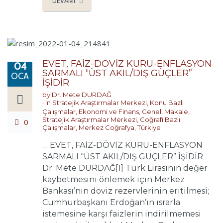
DEVAMI
EVET, FAİZ-DÖVİZ KURU-ENFLASYON
04
SARMALI “ÜST AKIL/DIŞ GÜÇLER”
OCA
İŞİDİR
by
Dr. Mete DURDAĞ
in
Stratejik Araştırmalar Merkezi
,
Konu Bazlı
Çalışmalar
,
Ekonomi ve Finans
,
Genel
,
Makale
,
Stratejik Araştırmalar Merkezi
,
Coğrafi Bazlı
0
Çalışmalar
,
Merkez Coğrafya
,
Türkiye
… EVET, FAİZ-DÖVİZ KURU-ENFLASYON
SARMALI “ÜST AKIL/DIŞ GÜÇLER” İŞİDİR
Dr. Mete DURDAĞ[1] Türk Lirasının değer
kaybetmesini önlemek için Merkez
Bankası’nın döviz rezervlerinin eritilmesi;
Cumhurbaşkanı Erdoğan’ın ısrarla
istemesine karşı faizlerin indirilmemesi