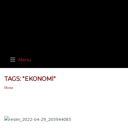
Menu
TAGS: "EKONOMI"
Home