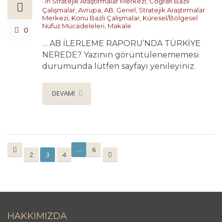
in
Stratejik Araştırmalar Merkezi
,
Coğrafi Bazlı
Çalışmalar
,
Avrupa
,
AB
,
Genel
,
Stratejik Araştırmalar
Merkezi
,
Konu Bazlı Çalışmalar
,
Küresel/Bölgesel
Nüfuz Mücadeleleri
,
Makale
0
… AB İLERLEME RAPORU’NDA TÜRKİYE
NEREDE? Yazının görüntülenememesi
durumunda lütfen sayfayı yenileyiniz.
DEVAMI
…
6
2
3
4
HAKKIMIZDA