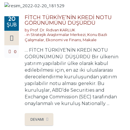
FİTCH TÜRKİYE’NİN KREDİ NOTU
20
GÖRÜNÜMÜNÜ DÜŞÜRDÜ
ŞUB
by
Prof. Dr. Rıdvan KARLUK
in
Stratejik Araştırmalar Merkezi
,
Konu Bazlı
Çalışmalar
,
Ekonomi ve Finans
,
Makale
… FİTCH TÜRKİYE’NİN KREDİ NOTU
0
GÖRÜNÜMÜNÜ DÜŞÜRDÜ Bir ülkenin
yatırım yapılabilir ülke olarak kabul
edilebilmesi için, en az iki uluslararası
derecelendirme kuruluşundan yatırım
yapılabilir notu alması gerekir. Bu
kuruluşlar, ABD’de Securities and
Exchange Commission (SEC) tarafından
onaylanmalı ve kuruluş Nationally ...
DEVAMI