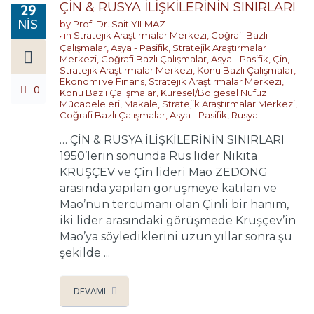
ÇİN & RUSYA İLİŞKİLERİNİN SINIRLARI
29
NIS
by
Prof. Dr. Sait YILMAZ
in
Stratejik Araştırmalar Merkezi
,
Coğrafi Bazlı
Çalışmalar
,
Asya - Pasifik
,
Stratejik Araştırmalar
Merkezi
,
Coğrafi Bazlı Çalışmalar
,
Asya - Pasifik
,
Çin
,
Stratejik Araştırmalar Merkezi
,
Konu Bazlı Çalışmalar
,
Ekonomi ve Finans
,
Stratejik Araştırmalar Merkezi
,
0
Konu Bazlı Çalışmalar
,
Küresel/Bölgesel Nüfuz
Mücadeleleri
,
Makale
,
Stratejik Araştırmalar Merkezi
,
Coğrafi Bazlı Çalışmalar
,
Asya - Pasifik
,
Rusya
… ÇİN & RUSYA İLİŞKİLERİNİN SINIRLARI
1950’lerin sonunda Rus lider Nikita
KRUŞÇEV ve Çin lideri Mao ZEDONG
arasında yapılan görüşmeye katılan ve
Mao’nun tercümanı olan Çinli bir hanım,
iki lider arasındaki görüşmede Kruşçev’in
Mao’ya söylediklerini uzun yıllar sonra şu
şekilde ...
DEVAMI