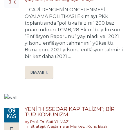
0
… CARİ DENGENİN ÖNCELENMESİ:
OYALAMA POLİTİKASI Ekim ayı PKK
toplantısında “politika faizini” 200 baz
puan indiren TCMB, 28 Ekim’de yılın son
“Enflâsyon Raporunu” yayınladı ve “2021
yılsonu enflâsyon tahminini” yükseltti.
Buna göre 2021 yılsonu enflâsyon tahmini
bir kez daha (2021 ...
DEVAMI
YENİ “HİSSEDAR KAPİTALİZM”; BİR
09
TÜR KOMÜNİZM
KAS
by
Prof. Dr. Sait YILMAZ
in
Stratejik Araştırmalar Merkezi
,
Konu Bazlı