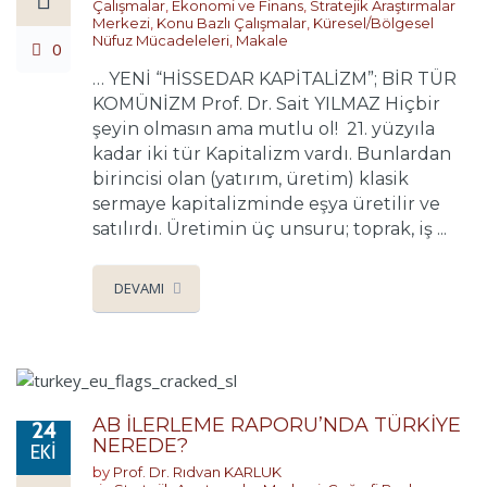
Çalışmalar
,
Ekonomi ve Finans
,
Stratejik Araştırmalar
Merkezi
,
Konu Bazlı Çalışmalar
,
Küresel/Bölgesel
Nüfuz Mücadeleleri
,
Makale
0
… YENİ “HİSSEDAR KAPİTALİZM”; BİR TÜR
KOMÜNİZM Prof. Dr. Sait YILMAZ Hiçbir
şeyin olmasın ama mutlu ol! 21. yüzyıla
kadar iki tür Kapitalizm vardı. Bunlardan
birincisi olan (yatırım, üretim) klasik
sermaye kapitalizminde eşya üretilir ve
satılırdı. Üretimin üç unsuru; toprak, iş ...
DEVAMI
AB İLERLEME RAPORU’NDA TÜRKİYE
24
NEREDE?
EKI
by
Prof. Dr. Rıdvan KARLUK