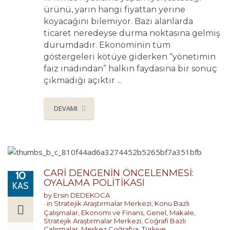
ürünü, yarın hangi fiyattan yerine
koyacağını bilemiyor. Bazı alanlarda
ticaret neredeyse durma noktasına gelmiş
durumdadır. Ekonominin tüm
göstergeleri kötüye giderken “yönetimin
faiz inadından” halkın faydasına bir sonuç
çıkmadığı açıktır ...
DEVAMI
CARİ DENGENİN ÖNCELENMESİ:
10
OYALAMA POLİTİKASI
KAS
by
Ersin DEDEKOCA
in
Stratejik Araştırmalar Merkezi
,
Konu Bazlı
Çalışmalar
,
Ekonomi ve Finans
,
Genel
,
Makale
,
Stratejik Araştırmalar Merkezi
,
Coğrafi Bazlı
Çalışmalar
,
Merkez Coğrafya
,
Türkiye