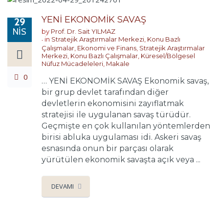
YENİ EKONOMİK SAVAŞ
29
NIS
by
Prof. Dr. Sait YILMAZ
in
Stratejik Araştırmalar Merkezi
,
Konu Bazlı
Çalışmalar
,
Ekonomi ve Finans
,
Stratejik Araştırmalar
Merkezi
,
Konu Bazlı Çalışmalar
,
Küresel/Bölgesel
Nüfuz Mücadeleleri
,
Makale
0
… YENİ EKONOMİK SAVAŞ Ekonomik savaş,
bir grup devlet tarafından diğer
devletlerin ekonomisini zayıflatmak
stratejisi ile uygulanan savaş türüdür.
Geçmişte en çok kullanılan yöntemlerden
birisi abluka uygulaması idi. Askeri savaş
esnasında onun bir parçası olarak
yürütülen ekonomik savaşta açık veya ...
DEVAMI