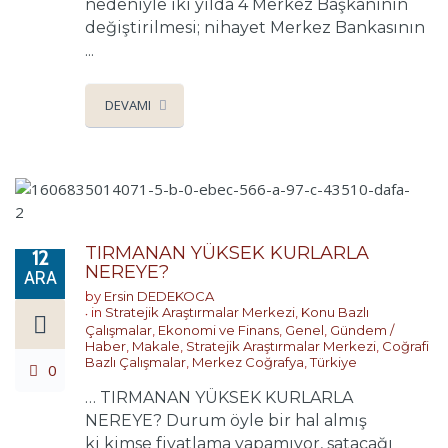
nedeniyle iki yılda 4 Merkez Başkanının
değiştirilmesi; nihayet Merkez Bankasının
...
DEVAMI
TIRMANAN YÜKSEK KURLARLA
12
NEREYE?
ARA
by
Ersin DEDEKOCA
in
Stratejik Araştırmalar Merkezi
,
Konu Bazlı
Çalışmalar
,
Ekonomi ve Finans
,
Genel
,
Gündem /
Haber
,
Makale
,
Stratejik Araştırmalar Merkezi
,
Coğrafi
Bazlı Çalışmalar
,
Merkez Coğrafya
,
Türkiye
0
… TIRMANAN YÜKSEK KURLARLA
NEREYE? Durum öyle bir hal almış
ki kimse fiyatlama yapamıyor, satacağı