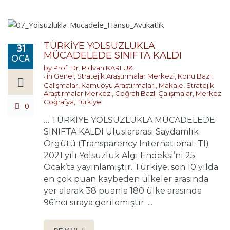
TÜRKİYE YOLSUZLUKLA
31
MÜCADELEDE SINIFTA KALDI
OCA
by
Prof. Dr. Rıdvan KARLUK
in
Genel
,
Stratejik Araştırmalar Merkezi
,
Konu Bazlı
Çalışmalar
,
Kamuoyu Araştırmaları
,
Makale
,
Stratejik
Araştırmalar Merkezi
,
Coğrafi Bazlı Çalışmalar
,
Merkez
Coğrafya
,
Türkiye
0
… TÜRKİYE YOLSUZLUKLA MÜCADELEDE
SINIFTA KALDI Uluslararası Saydamlık
Örgütü (Transparency International: TI)
2021 yılı Yolsuzluk Algı Endeksi’ni 25
Ocak’ta yayınlamıştır. Türkiye, son 10 yılda
en çok puan kaybeden ülkeler arasında
yer alarak 38 puanla 180 ülke arasında
96’ncı sıraya gerilemiştir. ...