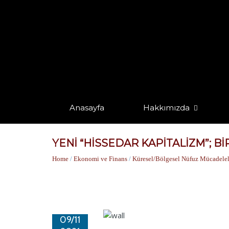
Anasayfa
Hakkımızda
YENİ “HİSSEDAR KAPİTALİZM”; B
Home
/
Ekonomi ve Finans
/
Küresel/Bölgesel Nüfuz Mücadelel
09/11