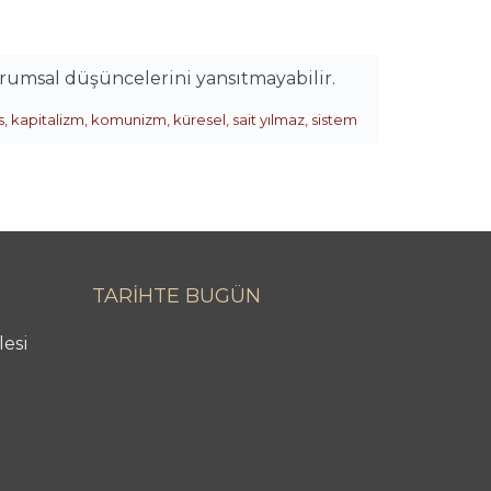
urumsal düşüncelerini yansıtmayabilir.
s
,
kapitalizm
,
komunizm
,
küresel
,
sait yılmaz
,
sistem
TARİHTE BUGÜN
lesi