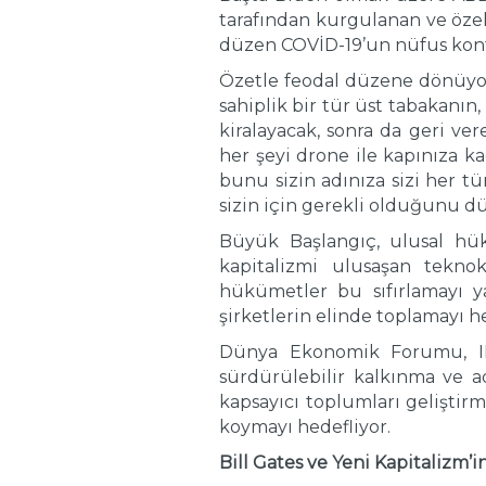
tarafından kurgulanan ve öze
düzen COVİD-19’un nüfus kontro
Özetle feodal düzene dönüyoru
sahiplik bir tür üst tabakanın,
kiralayacak, sonra da geri ve
her şeyi drone ile kapınıza ka
bunu sizin adınıza sizi her t
sizin için gerekli olduğunu 
Büyük Başlangıç, ulusal hükü
kapitalizmi ulusaşan tekno
hükümetler bu sıfırlamayı y
şirketlerin elinde toplamayı h
Dünya Ekonomik Forumu, ID2
sürdürülebilir kalkınma ve a
kapsayıcı toplumları geliştirm
koymayı hedefliyor.
Bill Gates ve Yeni Kapitalizm’i