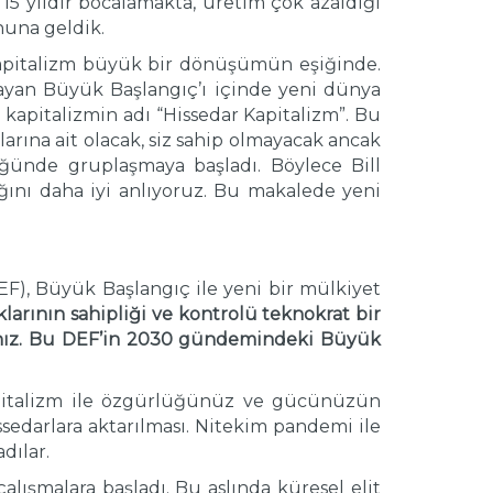
5 yıldır bocalamakta, üretim çok azaldığı
nuna geldik.
 kapitalizm büyük bir dönüşümün eşiğinde.
şlayan Büyük Başlangıç’ı içinde yeni dünya
kapitalizmin adı “Hissedar Kapitalizm”. Bu
rına ait olacak, siz sahip olmayacak ancak
ünde gruplaşmaya başladı. Böylece Bill
ığını daha iyi anlıyoruz. Bu makalede yeni
, Büyük Başlangıç ile yeni bir mülkiyet
arının sahipliği ve kontrolü teknokrat bir
ksınız. Bu DEF’in 2030 gündemindeki Büyük
apitalizm ile özgürlüğünüz ve gücünüzün
sedarlara aktarılması. Nitekim pandemi ile
dılar.
lışmalara başladı. Bu aslında küresel elit