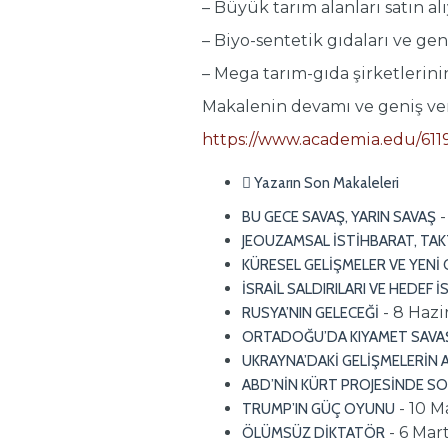
– Büyük tarım alanları satın alı
– Biyo-sentetik gıdaları ve gen
– Mega tarım-gıda şirketlerinin 
Makalenin devamı ve geniş ver
https://www.academia.edu/61
Yazarın Son Makaleleri
BU GECE SAVAŞ, YARIN SAVAŞ
JEOUZAMSAL İSTİHBARAT, TAK
KÜRESEL GELİŞMELER VE YEN
İSRAİL SALDIRILARI VE HEDEF 
- 8 Haz
RUSYA’NIN GELECEĞİ
ORTADOĞU’DA KIYAMET SAVAŞI 
UKRAYNA’DAKİ GELİŞMELERİN 
ABD’NİN KÜRT PROJESİNDE SO
- 10 M
TRUMP’IN GÜÇ OYUNU
- 6 Mar
ÖLÜMSÜZ DİKTATÖR