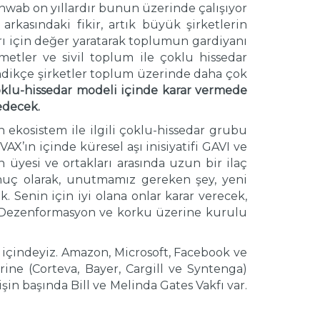
hwab on yıllardır bunun üzerinde çalışıyor
rkasındaki fikir, artık büyük şirketlerin
rları için değer yaratarak toplumun gardiyanı
etler ve sivil toplum ile çoklu hissedar
indikçe şirketler toplum üzerinde daha çok
çoklu-hissedar modeli içinde karar vermede
edecek.
ekosistem ile ilgili çoklu-hissedar grubu
VAX’ın içinde küresel aşı inisiyatifi GAVI ve
ın üyesi ve ortakları arasında uzun bir ilaç
Sonuç olarak, unutmamız gereken şey, yeni
 Senin için iyi olana onlar karar verecek,
. Dezenformasyon ve korku üzerine kurulu
 içindeyiz. Amazon, Microsoft, Facebook ve
rine (Corteva, Bayer, Cargill ve Syntenga)
şin başında Bill ve Melinda Gates Vakfı var.