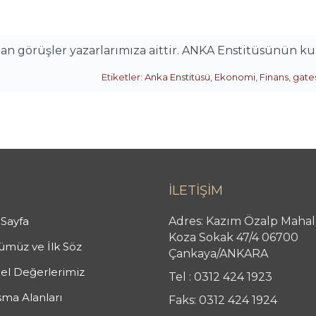
alan görüşler yazarlarımıza aittir. ANKA Enstitüsünün k
Etiketler:
Anka Enstitüsü
,
Ekonomi
,
Finans
,
gate
İLETİŞİM
Sayfa
Adres: Kazım Özalp Mahal
Koza Sokak 47/4 06700
müz ve İlk Söz
Çankaya/ANKARA
el Değerlerimiz
Tel : 0312 424 1923
şma Alanları
Faks: 0312 424 1924