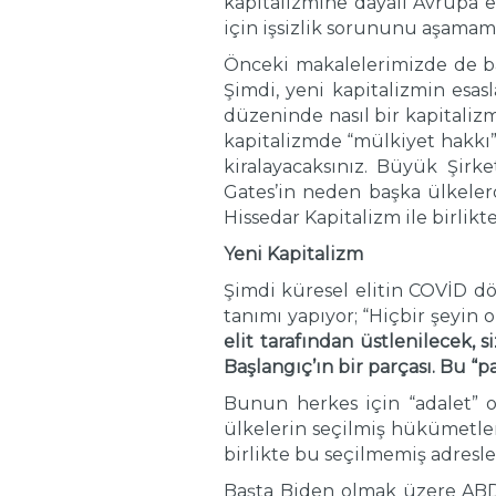
kapitalizmine dayalı Avrupa e
için işsizlik sorununu aşamama
Önceki makalelerimizde de ba
Şimdi, yeni kapitalizmin esas
düzeninde nasıl bir kapitaliz
kapitalizmde “mülkiyet hakkı”
kiralayacaksınız. Büyük Şi
Gates’in neden başka ülkelerd
Hissedar Kapitalizm ile birlikt
Yeni Kapitalizm
Şimdi küresel elitin COVİD 
tanımı yapıyor; “Hiçbir şeyin
elit tarafından üstlenilecek,
Başlangıç’ın bir parçası. Bu “
Bunun herkes için “adalet” 
ülkelerin seçilmiş hükümetler
birlikte bu seçilmemiş adresle
Başta Biden olmak üzere ABD y