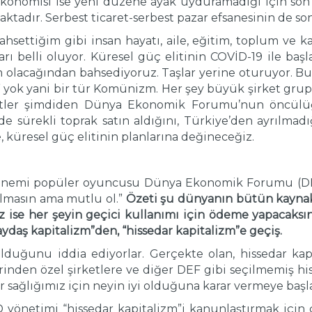
konomisi ise yeni düzene ayak uyduramadığı için son 1
ktadır. Serbest ticaret-serbest pazar efsanesinin de so
hsettiğim gibi insan hayatı, aile, eğitim, toplum ve
ları belli oluyor. Küresel güç elitinin COVİD-19 ile ba
m olacağından bahsediyoruz. Taşlar yerine oturuyor. Bu 
 yok yani bir tür Komünizm. Her şey büyük şirket grupla
rketler şimdiden Dünya Ekonomik Forumu’nun öncülüğ
e sürekli toprak satın aldığını, Türkiye’den ayrılmad
e, küresel güç elitinin planlarına değineceğiz.
dönemi popüler oyuncusu Dünya Ekonomik Forumu (DEF)
 olmasın ama mutlu ol.”
Özeti şu dünyanın bütün kaynakl
 siz ise her şeyin geçici kullanımı için ödeme yapaca
paydaş kapitalizm”den, “hissedar kapitalizm”e geçiş.
olduğunu iddia ediyorlar. Gerçekte olan, hissedar k
inden özel şirketlere ve diğer DEF gibi seçilmemiş his
r sağlığımız için neyin iyi olduğuna karar vermeye başla
önetimi “hissedar kapitalizm”i kanunlaştırmak için ça