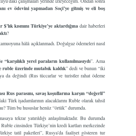
uyu’daki çalışmaları yerinde izleyeceğim. Ondan sonra
ı ev ödevini yapmadan Soçi’ye gitmiş ve eli boş
r $’lık kısmını Türkiye’ye aktardığına
dair haberleri
aktı
?
ığı kamuoyuna hâlâ açıklanmadı. Doğalgaz ödemeleri nasıl
de “karşılıklı yerel paraların kullanılmasıydı
”. Ama
e ruble üzerinde mutabık kaldık
” dedi ve bunun “iki
a da değindi (Rus tüccarlar ve turistler rahat ödeme
ı Rus parasını, savaş koşullarına karşın “değerli”
i Türk işadamlarının alacaklarını Ruble olarak tahsil
r mu? Tüm bu hususlar henüz “örtük” durumda.
saya tekrar yatırıldığı anlaşılmaktadır. Bu durumda
ar Ruble cinsinden Türkiye’nin kredi kartları merkezinde
rkiye tatil paketleri”, Rusya’da faaliyet gösteren tur