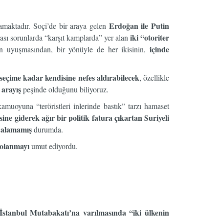
Erdoğan ile Putin
ramaktadır. Soçi’de bir araya gelen
iki “otoriter
ası sorunlarda “karşıt kamplarda” yer alan
içinde
ın uyuşmasından, bir yönüyle de her ikisinin,
seçime kadar kendisine nefes aldırabilecek
, özellikle
arayış
r
peşinde olduğunu biliyoruz.
uoyuna “teröristleri inlerinde bastık” tarzı hamaset
sine giderek ağır bir politik fatura çıkartan Suriyeli
k alamamış
durumda.
dolanmayı
umut ediyordu.
İstanbul Mutabakatı’na varılmasında “iki ülkenin