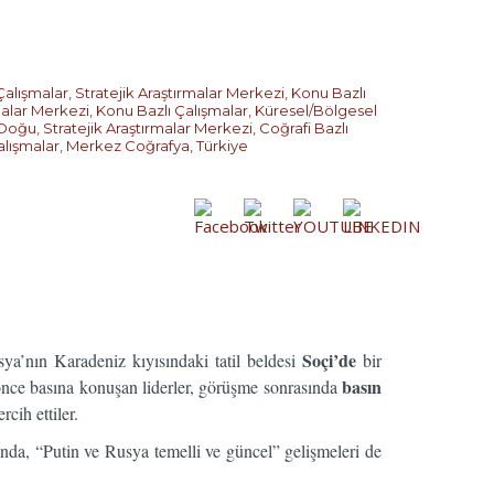
Çalışmalar
,
Stratejik Araştırmalar Merkezi
,
Konu Bazlı
malar Merkezi
,
Konu Bazlı Çalışmalar
,
Küresel/Bölgesel
 Doğu
,
Stratejik Araştırmalar Merkezi
,
Coğrafi Bazlı
alışmalar
,
Merkez Coğrafya
,
Türkiye
Soçi’de
sya’nın Karadeniz kıyısındaki tatil beldesi
bir
basın
nce basına konuşan liderler, görüşme sonrasında
cih ettiler.
nda, “Putin ve Rusya temelli ve güncel” gelişmeleri de