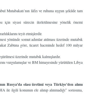
tanbul Mutabakatı’nın lâfzı ve ruhuna uygun şekilde tam
ı için siyasi sürecin ilerletilmesine yönelik önemi
ılıklarını teyit etmişlerdir.
dirilmesi yönünde somut adımlar atılması üzerinde mutabık
akat Zabtına göre, ticaret hacminde hedef 100 milyar
ştirilmesi üzerinde mutabık kalmışlardır.
klarını vurgulamışlar ve BM himayesinde yürütülen Libya
ının Rusya’da olası üretimi veya Türkiye’den alımı
A ile ilgili konunun ele alınıp alınmadığı” sorusuna,