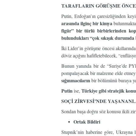
TARAFLARIN GÖRÜŞME ÖNCE
Putin, Erdoğan’ın çaresizliğinden keyi
arasında ilginç bir kimya
bulunmaktadı
figür” bir türlü birbirlerinden ko
bulundukları “çok sıkışık durumda 
İki Lider’in görüşme öncesi akıllarında
döviz açığını hafifletebilecek, “enflâs
Bunun yanında bir de “Suriye’de PYD’
pompalayacak bir malzeme elde etmeyi,
sığınmacıların
bir bölümünü buraya ye
Putin
Türkiye gibi stratejik ko
ise,
SOÇİ ZİRVESİ’NDE YAŞANAN
Sondan başa doğru söz konusu ikili zirv
Ortak Bildiri
Stupnik’nin haberine göre, Ukrayna l