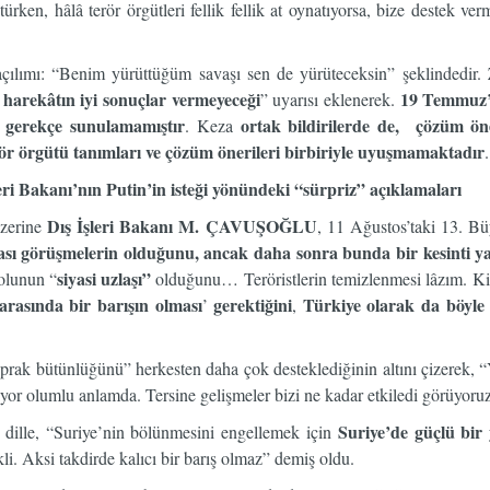
ütürken, hâlâ terör örgütleri fellik fellik at oynatıyorsa, bize destek
açılımı: “Benim yürüttüğüm savaşı sen de yürüteceksin” şeklindedir. 
r harekâtın iyi sonuçlar vermeyeceği
19 Temmuz’d
” uyarısı eklenerek.
ir gerekçe sunulamamıştır
ortak bildirilerde de, çözüm ön
. Keza
terör örgütü tanımları ve çözüm önerileri birbiriyle uyuşmamaktadır
.
ri Bakanı’nın Putin’in isteği yönündeki “sürpriz” açıklamaları
Dış İşleri Bakanı M. ÇAVUŞOĞLU
üzerine
, 11 Ağustos’taki 13. Bü
ası görüşmelerin olduğunu, ancak daha sonra bunda bir kesinti yaş
siyasi uzlaşı”
yolunun “
olduğunu… Teröristlerin temizlenmesi lâzım. Kim
 arasında bir barışın olması
gerektiğini
Türkiye olarak da böyle
’
,
prak bütünlüğünü” herkesten daha çok desteklediğinin altını çizerek, “
iyor olumlu anlamda. Tersine gelişmeler bizi ne kadar etkiledi görüyoruz
Suriye’de güçlü bir
 dille, “Suriye’nin bölünmesini engellemek için
li. Aksi takdirde kalıcı bir barış olmaz” demiş oldu.