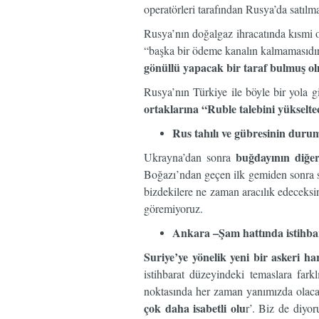
operatörleri tarafından Rusya’da satılm
Rusya’nın doğalgaz ihracatında kısmi o
“başka bir ödeme kanalın kalmamasıd
gönüllü yapacak bir taraf bulmuş ol
Rusya’nın Türkiye ile böyle bir yola 
ortaklarına “Ruble talebini yükselte
Rus tahılı ve gübresinin duru
buğdayının diğer
Ukrayna’dan sonra
Boğazı’ndan geçen ilk gemiden sonra sı
bizdekilere ne zaman aracılık edeceksin
göremiyoruz.
Ankara –Şam hattında istihbar
Suriye’ye yönelik yeni bir askeri h
istihbarat düzeyindeki temaslara fark
noktasında her zaman yanımızda olacağ
çok daha isabetli olu
r’. Biz de diyor