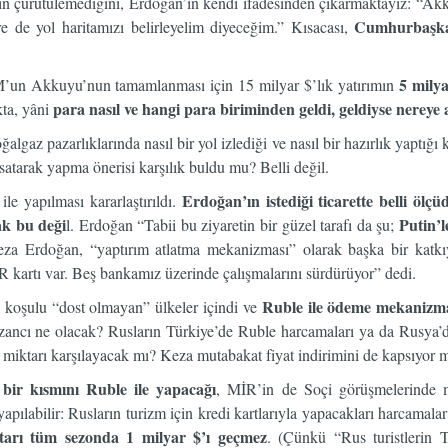
n çürütülemediğini, Erdoğan’ın kendi ifadesinden çıkarmaktayız: “Akk
Cumhurbaşkan
 de yol haritamızı belirleyelim diyeceğim.” Kısacası,
5 milya
un Akkuyu’nun tamamlanması için 15 milyar $’lık yatırımın
para nasıl ve hangi para biriminden geldi, geldiyse nereye 
ta, yâni
oğalgaz pazarlıklarında nasıl bir yol izlediği ve nasıl bir hazırlık yapt
satarak yapma önerisi karşılık buldu mu? Belli değil.
Erdoğan’ın istediği ticarette belli ölçü
e yapılması kararlaştırıldı.
ak bu deği
Putin’l
l. Erdoğan “Tabii bu ziyaretin bir güzel tarafı da şu;
eza Erdoğan, “yaptırım atlatma mekanizması” olarak başka bir katkıy
R kartı var. Beş bankamız üzerinde çalışmalarını sürdürüyor” dedi.
Ruble ile ödeme mekanizmas
e koşulu “dost olmayan” ülkeler içindi ve
ancı ne olacak? Rusların Türkiye’de Ruble harcamaları ya da Rusya’dak
li miktarı karşılayacak mı? Keza mutabakat fiyat indirimini de kapsıyo
bir kısmını Ruble ile yapacağı
, MİR’in de Soçi görüşmelerinde ma
yapılabilir: Rusların turizm için kredi kartlarıyla yapacakları harcamal
tarı tüm sezonda 1 milyar $’ı geçmez
. (Çünkü “Rus turistlerin Tü