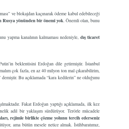
aşması” ve blokajdan kaçınarak ödeme kabul edebileceği
ın Rusya yönünden bir önemi yok
. Önemli olan, bunu
dış ticaret
k bunu yapma kanalının kalmaması nedeniyle,
tin’in beklentisini Erdoğan dile getirmiştir. İstanbul
alım çok fazla, en az 40 milyon ton mal çıkarabilirim,
var” demiştir. Bu açıklamada “kara kedilerin” ne olduğunu
ılmaktadır. Fakat Erdoğan yaptığı açıklamada, ilk kez
önelik adil bir yaklaşım sürdürüyor. Terörle mücadele
ı, rejimle birlikte çözme yolunu tercih ederseniz
rütüyor, ama bütün mesele netice almak. İstihbaratımız,