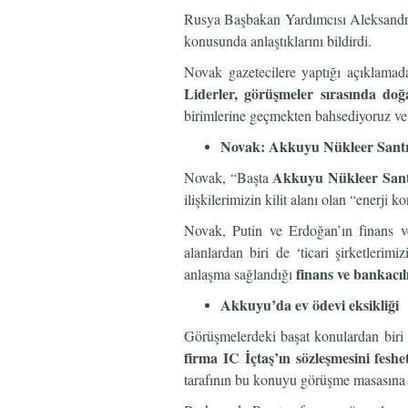
Rusya Başbakan Yardımcısı Aleksandr 
konusunda anlaştıklarını bildirdi.
Novak gazetecilere yaptığı açıklamad
Liderler, görüşmeler sırasında do
birimlerine geçmekten bahsediyoruz ve 
Novak: Akkuyu Nükleer Santrali
Akkuyu Nükleer Santra
Novak, “Başta
ilişkilerimizin kilit alanı olan “enerji 
Novak, Putin ve Erdoğan’ın finans ve 
alanlardan biri de ‘ticari şirketlerimi
finans ve bankacı
anlaşma sağlandığı
Akkuyu’da ev ödevi eksikliği
Görüşmelerdeki başat konulardan biri
firma IC İçtaş’ın sözleşmesini feshe
tarafının bu konuyu görüşme masasına 