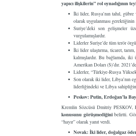
yapıcı ilişkilerin” rol oynadığının teyi
İki lider, Rusya’nın tahıl, gübr
olarak uygulanması gerektiğinin a
Suriye’deki son gelişmeler üz
vurgulamışlardır.
Liderler Suriye’de tüm terör örgü
İki lider ulaştırma, ticaret, tar
kalmışlardır. Bu bağlamda, iki
Amerikan Doları ($)’dır. 2021’de 
Liderler, “Türkiye-Rusya Yüksek 
Son olarak iki lider, Libya’nın 
liderliğindeki ve Libya sahipliğin
Peskov: Putin, Erdoğan’la Ba
Kremlin Sözcüsü Dmitriy PESKOV, Pu
konusunu görüşmediğini
belirtti. G
“hayır” olarak yanıt verdi.
Novak: İki lider, doğalgaz öde