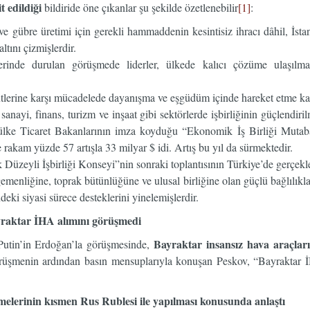
t edildiği
bildiride öne çıkanlar şu şekilde özetlenebilir
[1]
:
e ve gübre üretimi için gerekli hammaddenin kesintisiz ihracı dâhil, İs
ltını çizmişlerdir.
erinde durulan görüşmede liderler, ülkede kalıcı çözüme ulaşılmas
tlerine karşı mücadelede dayanışma ve eşgüdüm içinde hareket etme kararl
ım, sanayi, finans, turizm ve inşaat gibi sektörlerde işbirliğinin güçlen
 ülke Ticaret Bakanlarının imza koyduğu “Ekonomik İş Birliği Mutab
rakam yüzde 57 artışla 33 milyar $ idi. Artış bu yıl da sürmektedir.
Düzeyli İşbirliği Konseyi”nin sonraki toplantısının Türkiye’de gerçekle
egemenliğine, toprak bütünlüğüne ve ulusal birliğine olan güçlü bağlılı
deki siyasi sürece desteklerini yinelemişlerdir.
yraktar İHA alımını görüşmedi
Bayraktar insansız hava araçlar
tin’in Erdoğan’la görüşmesinde,
örüşmenin ardından basın mensuplarıyla konuşan Peskov, “Bayraktar İH
melerinin kısmen Rus Rublesi ile yapılması konusunda anlaştı