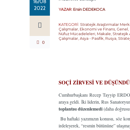
16/08
2022
YAZAR:
Ersin DEDEKOCA
KATEGORİ:
Stratejik Araştırmalar Merk
Çalışmalar
,
Ekonomi ve Finans
,
Genel
,
Nüfuz Mücadeleleri
,
Makale
,
Stratejik
Çalışmalar
,
Asya - Pasifik
,
Rusya
,
Strate
0
…
SOÇİ ZİRVESİ VE DÜŞÜND
Cumhurbaşkanı Recep Tayyip ERDO
araya geldi. İki liderin, Rus Sanatory
toplantısı düzenlemedi
(daha doğrusu i
Bu haftaki yazımızın konusu, söz konus
irdeleyerek, “resmin bütününe” ulaşmay