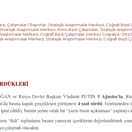
ezi
,
Çalışmalar / Raporlar
,
Stratejik Araştırmalar Merkezi
,
Coğrafi Bazlı 
Stratejik Araştırmalar Merkezi
,
Konu Bazlı Çalışmalar
,
Stratejik Araştır
 Araştırmalar Merkezi
,
Coğrafi Bazlı Çalışmalar
,
Merkez Coğrafya
,
Orta
jik Araştırmalar Merkezi
,
Stratejik Araştırmalar Merkezi
,
Coğrafi Bazlı Ç
ÜRDÜKLERİ
5 Ağustos’ta
ĞAN ve Rusya Devlet Başkanı Vladimir PUTİN
, Ru
4 saat sürdü
um’da basına kapalı gerçekleşen görüşmesi
. Görüşmeden ö
ptal edildi), bunun yerine ortak bir “yazılı basın açıklaması” yapmayı ter
u “ikili” toplantının basına yansıyan içeriklerini değerlendirmek yanı
a çalışmak olacaktır.