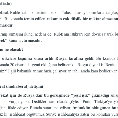
aktadır)
larak Ruble kabul etmesinin nedeni, “uluslararası yaptırımlarla karşıl
temin edilen rakamın çok düşük bir miktar olmasın
ır”. Bu konuda
masıdır
.
girmiş olmasını ikinci nedeni de, Rublenin istikrarı için döviz satara
cek” kanal açtırmasıdır
.
mu ne olacak?
 ülkelere taşınma sırası artık Rusya tarafına geldi
. Bu konuda Pu
rada 20 civarında gemi olduğunu belirterek, “Rusya diyor ki: ‘Benim m
iz?’ İlgili bakanlıklarımız hızla çalışıyorlar, tabii arada kara kediler 
at (muhaberat) iletişimi
arekât için de Rusya’dan bu görüşmede “yeşil ışık” çıkmadığı
anlaş
lı bir vurgu yaptı. Dedikleri tam olarak şöyle: “Putin, Türkiye’ye y
mümkün olduğunca bunlar
ını ifade ediyor. Burada şunu ima ediyor; ‘
uz ki, istihbarat örgütümüz Suriye istihbaratıyla zaten bu konuları yü