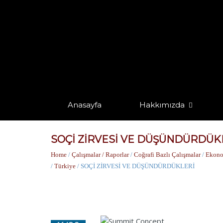
Anasayfa
Hakkımızda
SOÇİ ZİRVESİ VE DÜŞÜNDÜRDÜK
Home
/
Çalışmalar / Raporlar
/
Coğrafi Bazlı Çalışmalar
/
Ekono
/
Türkiye
/ SOÇİ ZİRVESİ VE DÜŞÜNDÜRDÜKLERİ