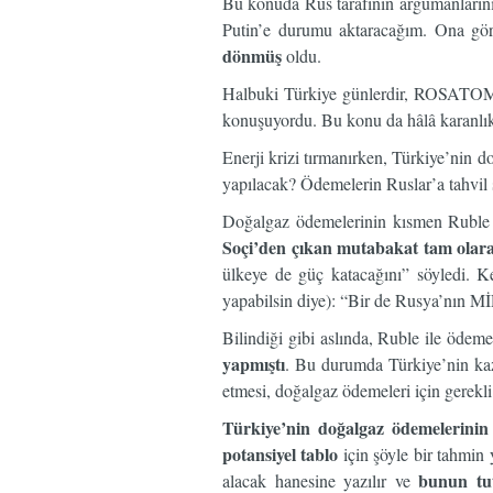
Bu konuda Rus tarafının argümanlarını
Putin’e durumu aktaracağım. Ona göre
dönmüş
oldu.
Halbuki Türkiye günlerdir, ROSATOM’
konuşuyordu. Bu konu da hâlâ karanlık
Enerji krizi tırmanırken, Türkiye’nin d
yapılacak? Ödemelerin Ruslar’a tahvil 
Doğalgaz ödemelerinin kısmen Ruble il
Soçi’den çıkan mutabakat tam olar
ülkeye de güç katacağını” söyledi. K
yapabilsin diye): “Bir de Rusya’nın Mİ
Bilindiği gibi aslında, Ruble ile ödem
yapmıştı
. Bu durumda Türkiye’nin kaz
etmesi, doğalgaz ödemeleri için gerek
Türkiye’nin doğalgaz ödemelerinin 
potansiyel tablo
için şöyle bir tahmin 
bunun tu
alacak hanesine yazılır ve