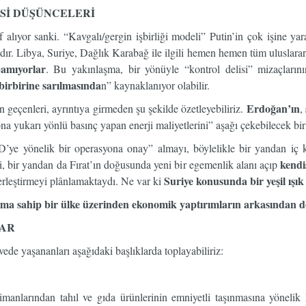
Sİ DÜŞÜNCELERİ
f alıyor sanki. “Kavgalı/gergin işbirliği modeli” Putin’in çok işine ya
r. Libya, Suriye, Dağlık Karabağ ile ilgili hemen hemen tüm uluslarar
pamıyorlar
. Bu yakınlaşma, bir yönüyle “kontrol delisi” mizaçların
birbirine sarılmasında
n” kaynaklanıyor olabilir.
Erdoğan’ın
n geçenleri, ayrıntıya girmeden şu şekilde özetleyebiliriz.
,
yona yukarı yönlü basınç yapan enerji maliyetlerini” aşağı çekebilecek bi
ye yönelik bir operasyona onay” almayı, böylelikle bir yandan iç kam
kendi
 bir yandan da Fırat’ın doğusunda yeni bir egemenlik alanı açıp
Suriye konusunda bir yeşil ışı
rleştirmeyi plânlamaktaydı. Ne var ki
numa sahip bir ülke üzerinden ekonomik yaptırımların arkasından 
LAR
ede yaşananları aşağıdaki başlıklarda toplayabiliriz:
imanlarından tahıl ve gıda ürünlerinin emniyetli taşınmasına yönelik