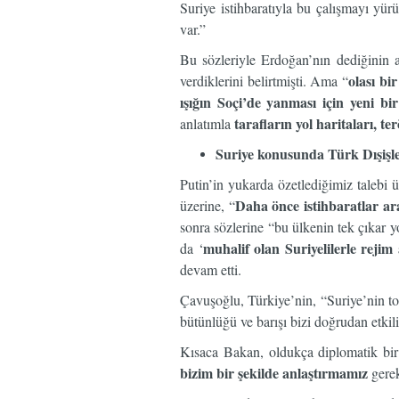
Suriye istihbaratıyla bu çalışmayı yür
var.”
Bu sözleriyle Erdoğan’nın dediğinin 
olası bi
verdiklerini belirtmişti. Ama “
ışığın Soçi’de yanması için yeni b
tarafların yol haritaları, 
anlatımla
Suriye konusunda Türk Dışişle
Putin’in yukarda özetlediğimiz talebi 
Daha önce istihbaratlar ar
üzerine, “
sonra sözlerine “bu ülkenin tek çıkar 
muhalif olan Suriyelilerle rejim
da ‘
devam etti.
Çavuşoğlu, Türkiye’nin, “Suriye’nin to
bütünlüğü ve barışı bizi doğrudan etkil
Kısaca Bakan, oldukça diplomatik bir
bizim bir şekilde anlaştırmamız
gerek