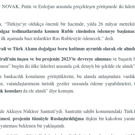
NOVAK, Putin ve Erdoğan arasında gerçekleşen görüşmede iki liderin
a, “Türkiye’ye oldukça önemli bir hacimde, yılda 26 milyar metrekü
ğalgaz teslimatlarında kısmen Ruble cinsinden ödemeye başlanac
ilk aşamada bazı tedarikler Rus Rublesiyle ödenecek.” dedi.
 ve Türk Akımı doğalgaz boru hattının ayrıntılı olarak ele alındı
li’nin inşası ve bu projenin 2023’te devreye alınmas
ı ve başarılı
konusu” bugün iki ülke liderleri arasında çok detaylı bir şekilde ele alındı”
bankacılık konularını görüştüklerini, bu alanda anlaşmalara vardıkla
zin, vatandaşlarımızın turistik geziler sırasında ödeme yapabilmeleri, 
lık konuları
da ele alındı” diye konuştu.
 de Akkuyu Nükleer Santrali’ydi. Santralin sahibi konumundaki Türk
tmesi
projenin tümüyle Ruslaştırıldığına
,
ilişkin bir kakofoni yarat
yatırması beklenen bir yaklaşımdı.