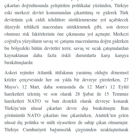
çıkarları doğrultusunda geliştirilen politikalar yüzünden, Türkiye
eski merkezi devlet konumundan çıkartılmış ve giderek Türk
devletinin çok ciddi tehditlere sürüklenmesine yol açabilecek
düzeyde tehlikeli maceralara sürüklenmek gibi, son derece
olumsuz risk faktörlerinin öne çıkmasına yol açmıştır. Merkezi
coğrafya yüzyılların savaş ve çatışma maceralarına doğru giderken
bu bölgedeki bütün devletler terör, savaş ve sıcak çatışmalardan
kaynaklanan daha fazla riskli durumlarla karşı karşıya
bırakılmışlardır.
Askeri rejimler Atlantik ittifakının yaratmış olduğu dönemsel
krizler çerçevesinde her on yılda bir devreye girerlerken, 27
Mayıs’ı 12 Mart, daha sonrasında da 12 Mart’ı 12 Eylül
hareketleri izlemiş ve son olarak 28 Şubat ile 15 Temmuz
hareketleri NATO ve batı destekli olarak devreye konarak
Türkiye’nin ulusal çıkarları devre dışı bırakılmıştır. Batı
görünümlü NATO çıkarları öne çıkarılırken, Atatürk’ten gelen
ulusal dış politika ve milli siyasetlere de sahip çıkan olmamıştır.
Türkiye Cumhuriyeti bağımsızlık çizgisinden uzaklaştırılarak