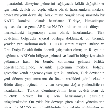
imparatorluk düzeyine gelmesini sağlayacak köklü değişiklikler
için Türk devleti bir cephe ülkesi olarak hazırlanırken, merkezi
devlet misyonu devre dışı bırakılmıştır. Soğuk savaş sırasında bir
NATO karakolu olarak hazırlanan Türkiye, küreselleşme
aşamasında ise gene ABD ve NATO ordularının orta dünyanın
merkezindeki hegemonya alanı olarak hazırlanırken, Türk
devletinin bölgedeki siyasal boşluğu dolduracak bir biçimde
yeniden yapılandırılmasında, TODAİE ismini taşıyan Türkiye ve
Orta Doğu Enstitüsünün önemli çalışmaları olmuştur. Rusya’nın
dağılması, ABD’nin bölgeye gelmesi ve İsrail’in bölge içerisinde
patlamaya hazır bir bomba konumuna gelmesi birlikte
değerlendirildiğinde, Atlantik güçlerinin merkezi bölgeyi
gelecekte kendi hegemonyaları için kullanırken, Türk devletinin
yeni dönem yapılanmasına da önem verdikleri görülmektedir.
Bütün dünya üçüncü bir cihan savaşına doğru yönlendirilerek
hazırlanırken, Türkiye Cumhuriyeti’nin hem devleti hem de
milletiyle birlikte bu iş için hazırlanmaya çalışıldığı
anlaşılmaktadır. On yılda bir devreye giren askeri yönetimlerin
arkasında NATO ve müttefiklerinin öne çıktığı görülmekte ve