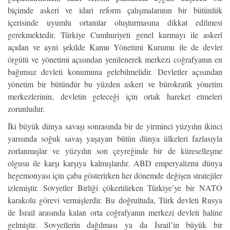
biçimde askeri ve idari reform çalışmalarının bir bütünlük
içerisinde uyumlu ortamlar oluşturmasına dikkat edilmesi
gerekmektedir. Türkiye Cumhuriyeti genel kurmayı ile askerî
açıdan ve ayni şekilde Kamu Yönetimi Kurumu ile de devlet
örgütü ve yönetimi açısından yenilenerek merkezi coğrafyanın en
bağımsız devleti konumuna gelebilmelidir. Devletler açısından
yönetim bir bütündür bu yüzden askeri ve bürokratik yönetim
merkezlerinin, devletin geleceği için ortak hareket etmeleri
zorunludur.
İki büyük dünya savaşı sonrasında bir de yirminci yüzyılın ikinci
yarısında soğuk savaş yaşayan bütün dünya ülkeleri fazlasıyla
zorlanmışlar ve yüzyılın son çeyreğinde bir de küreselleşme
olgusu ile karşı karşıya kalmışlardır. ABD emperyalizmi dünya
hegemonyası için çaba gösterirken her dönemde değişen stratejiler
izlemiştir. Sovyetler Birliği çökertilirken Türkiye’ye bir NATO
karakolu görevi vermişlerdir. Bu doğrultuda, Türk devleti Rusya
ile İsrail arasında kalan orta coğrafyanın merkezi devleti haline
gelmiştir. Sovyetlerin dağılması ya da İsrail’in büyük bir