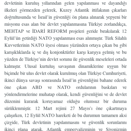
devletinin kuruluş yıllarından gelen yapılanması ve dayandığı
ilkeleri görmezden gelerek, Kuzey Atlantik ittifakının çıkarları
doğrultusunda ve İsrail’in güvenliği ön plana alınarak yepyeni bir
misyonu esas alan bir devlet yapılanmasına Türkiye zorlandıkça,
MEHTAP ve İDARİ REFORM projeleri geride bırakılarak 12
Eylül’ün getirdiği NATO yapılanması esas alınmıştır. Türk Silahlı
Kuvvetlerinin NATO üyesi olması yüzünden ortaya çıkan bu gibi
karışıklıklarda iç ve dış konjonktürler karşı karşıya gelmiş ve bu
yüzden de Türkiye’nin devlet sorunu ile güvenlik meseleleri ortada
kalmıştır. Ulusal kurtuluş savaşının dinamiklerine uygun bir
biçimde bir ulus devlet olarak kurulmuş olan Türkiye Cumhuriyeti,
ikinci dünya savaşı sonrasında İsrail’in güvenliğini bahane ederek
öne çıkan ABD ve NATO ordularının baskıları ve
yönlendirmelerine muhatap olarak, kendi güvenliğini ve de devlet
düzenini kurarak koruyamaz olduğu olumsuz bir duruma
sürüklenmiştir. 12 Mart rejimi 27 Mayıs’ı öne çıkartmaya
çalışırken, 12 Eylül NATO hareketi de bu durumun tamamen aksi
çizgide, Türk devletinin yapılanmasını ve güvenlik sorunlarını
ikinci plana atarak, Atlantik emperyalizminin ve Siyonizmin