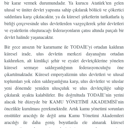
bir karar vermek durumundadır. Ya kurucu Atatürk’ten gelen
ulusal ve üniter devlet yapısına sahip çıkılarak bölücü ve çökertici
saldırılara karşı çıkılacaktır, ya da küresel şirketlerin tarikatlarla iş
birliği çerçevesinde ulus devletlerden vazgeçilerek şehir devletleri
ve eyaletlerin oluşturacağı federasyonların çatısı altında parçalı bir
devlet halinde yaşanacaktır.
Bir gece ansızın bir kararname ile TODAİE’yi ortadan kaldıran
küresel irade, ulus devletin merkezi dayanağını ortadan
kaldırırken, alt kimlikçi şehir ve eyalet devletçiklerine yönelen
küresel sermaye saldırganlığının federasyonculuğu öne
çıkartılmaktadır. Küresel emperyalizmin ulus devletleri ve ulusal
toplumları yok eden saldırganlığına karşı, ulus devletler ve uluslar
yeni dönemde yeniden ulusçuluk ve ulus devletçiliğe sahip
çıkılarak ayakta kalabilirler. Bu doğrultuda TODAİE’nin yerini
alacak bir düzeyde bir KAMU YÖNETİMİ AKADEMİSİ’nin
öncelikle kurulması gerekmektedir. Artık kamu yönetimi sorunları
enstitüler aracılığı ile değil ama Kamu Yönetimi Akademileri
aracılığı ile daha geniş boyutlarda ele alınarak küresel