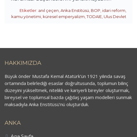
Etiketler:
anıl çeçen
,
Anka Enstitüsü
,
BOP
,
idari reform
,
kamu yönetimi
,
küresel emperyalizm
,
TODAIE
,
Ulus Devlet
HAKKIMIZDA
Büyük önder Mustafa Kemal Atatürk’ün 1921 yılında savaş
ortamında belirlediği esaslar doğrultusunda, toplumun bilinç
düzeyini yükseltmek, nitelikli ve kariyerli bireyler oluşturmak,
bireysel ve toplumsal bazda çağdaş yaşam modelleri sunmak
maksadıyla Anka Enstitüsü’nü oluşturduk.
ANKA
Ana Sayfa