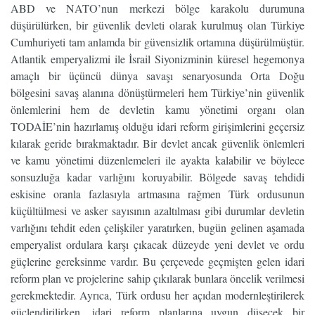
ABD ve NATO’nun merkezi bölge karakolu durumuna
düşürülürken, bir güvenlik devleti olarak kurulmuş olan Türkiye
Cumhuriyeti tam anlamda bir güvensizlik ortamına düşürülmüştür.
Atlantik emperyalizmi ile İsrail Siyonizminin küresel hegemonya
amaçlı bir üçüncü dünya savaşı senaryosunda Orta Doğu
bölgesini savaş alanına dönüştürmeleri hem Türkiye’nin güvenlik
önlemlerini hem de devletin kamu yönetimi organı olan
TODAİE’nin hazırlamış olduğu idari reform girişimlerini geçersiz
kılarak geride bırakmaktadır. Bir devlet ancak güvenlik önlemleri
ve kamu yönetimi düzenlemeleri ile ayakta kalabilir ve böylece
sonsuzluğa kadar varlığını koruyabilir. Bölgede savaş tehdidi
eskisine oranla fazlasıyla artmasına rağmen Türk ordusunun
küçültülmesi ve asker sayısının azaltılması gibi durumlar devletin
varlığını tehdit eden çelişkiler yaratırken, bugün gelinen aşamada
emperyalist ordulara karşı çıkacak düzeyde yeni devlet ve ordu
güçlerine gereksinme vardır. Bu çerçevede geçmişten gelen idari
reform plan ve projelerine sahip çıkılarak bunlara öncelik verilmesi
gerekmektedir. Ayrıca, Türk ordusu her açıdan modernleştirilerek
güçlendirilirken, idari reform planlarına uygun düşecek bir