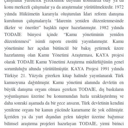
konu merkezli çalışmalar ya da araştırmalar yürütülmektedir. 1972
yılında Hükümetin kararıyla oluşturulan İdari reform danışma
kurulunun çalışmalarıyla “İdarenin yeniden düzenlenmesinde
ilkeler ve öneriler” başlıklı rapor hazırlanmıştır. 1982 yılında
TODAİE bünyesi içinde “Kamu yönetiminin yeniden
düzenlenmesi” isimli raporu enstitü yayınlanmıştır. Kamu
yönetimine her açıdan bütüncül bir bakış getirmek üzere
hazırlanmış olan Kamu Yönetimi Araştırması, KAYA projesi
olarak TODAİE Kamu Yönetimi Araştırma müdürlüğünün genel
sorumluluğu altında yürütülmüştür. KAYA Projesi 1991 yılında
Türkiye 21. Yüzyıla girerken kitap halinde yayınlanarak Türk
kamuoyuna dağıtılmıştır. Kamu yönetimi alanında devletin en
büyük danışma organı olması gereken TODAİE, dış baskıların
yoğunlaşması üzerine bu konumundan hızla uzaklaştırılmış ve
daha sonraki aşamada da bir gece ansızın, Türk devletinin kendini
yenileme organı bir kanun gücünde kararname ile yok edilmiştir.
İçeriden ya da yurt dışından gelen talepler üzerine bağımsız
bilimsel araştırma projeleri hazırlayan TODAİE, yirmi birinci