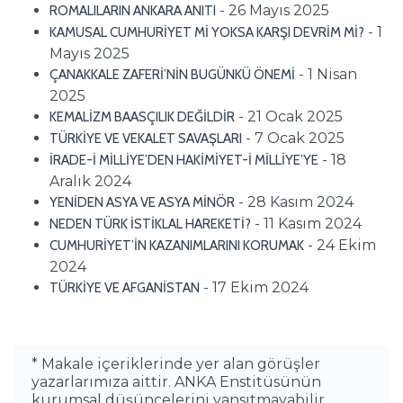
- 26 Mayıs 2025
ROMALILARIN ANKARA ANITI
- 1
KAMUSAL CUMHURİYET Mİ YOKSA KARŞI DEVRİM Mİ?
Mayıs 2025
- 1 Nisan
ÇANAKKALE ZAFERİ’NİN BUGÜNKÜ ÖNEMİ
2025
- 21 Ocak 2025
KEMALİZM BAASÇILIK DEĞİLDİR
- 7 Ocak 2025
TÜRKİYE VE VEKALET SAVAŞLARI
- 18
İRADE-İ MİLLİYE’DEN HAKİMİYET-İ MİLLİYE’YE
Aralık 2024
- 28 Kasım 2024
YENİDEN ASYA VE ASYA MİNÖR
- 11 Kasım 2024
NEDEN TÜRK İSTİKLAL HAREKETİ?
- 24 Ekim
CUMHURİYET’İN KAZANIMLARINI KORUMAK
2024
- 17 Ekim 2024
TÜRKİYE VE AFGANİSTAN
* Makale içeriklerinde yer alan görüşler
yazarlarımıza aittir. ANKA Enstitüsünün
kurumsal düşüncelerini yansıtmayabilir.