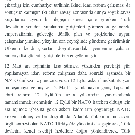
çıkardığı için cumhuriyet tarihinin ikinci idari reform çalışması da
sonuçsuz kalmıştır. İki cihan savaşı sonrasında dünya soğuk savaş
koşullarına uygun bir değişim süreci içine girerken, Türk
devletinin yeniden yapılanma girişimleri görmezden gelinerek,
emperyalizmin geleceğe dönük plan ve projelerine uygun
çalışmalar yirminci yüzyılın son çeyreğinde gündeme getirilmiştir.
Ülkenin kendi çıkarları doğrultusundaki yenilenme çabaları
emperyalist güçlerin girişimleriyle engellenmiştir.
12 Mart ara rejiminin kısa sürmesi yüzünden gerektiği gibi
yapılamayan idari reform çalışması daha sonraki aşamada bir
NATO darbesi ile gündeme gelen 12 Eylül askerî harekâtı ile yeni
bir aşamaya gelmiş ve 12 Mart’ta yapılamayan geniş kapsamlı
idari reform 12 Eylül’ün uzun yıllarından yararlanılarak
tamamlanmak istenmiştir. 12 Eylül bir NATO harekatı olduğu için
ara rejimde işbaşına gelen askeri kadroların çoğunluğu NATO
kökenli olmuş ve bu doğrultuda Atlantik ittifakının bir askeri
örgütlenmesi olan NATO Türkiye’de yönetimi ele geçirerek, Türk
devletini kendi istediği hedeflere doğru yönlendirerek, Türk