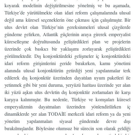
koyarak modelinin değiştirilmesine yönelmiş ve bu aşamada,
Türkiye’de yürütülmekte olan idari reform çalışmalarında ulusal
değil ama küresel seçeneklerin öne çıkması için çalışılmıştır. Bir
ulus devlet olan Türkiye’nin gereksinmeleri ulusal çizgilerde
gündeme gelirken, Atlantik güçlerinin araya girerek emperyalist
küreselleşme doğrultusunda geliştirdikleri plan ve projelerin
üzerinde çok baskıcı bir yaklaşımı zorlayarak geliştirdikleri
görülmektedir. Dış konjonktürdeki gelişmeler iç konjonktürdeki
idari reform girişimlerini geride bırakırken, kamu yönetimi
alanında ulusal konjonktürün getirdiği yeni yapılanmalar terk
edilerek dış konjonktür üzerinden dayatılan uyum paketleri ile
yetinmek gibi bir yeni duruma, yeryüzü haritası üzerinde yer alan
iki yüzü aşkın ulus devletin dış konjonktür zorlamaları ile karşı
karşıya kalınmıştır. Bu nedenle, Türkiye ve komşuları küresel
emperyalizmin dayatmaları üzerinden yönlendirilirken iç
dinamiklerde yer alan TODAİE merkezli idari reform ya da yeni
yönetim yapılanmaları siyasal gündemde devre dışı
bırakılmışlardır. Böylesine olumsuz bir sürecin son olarak geldiği