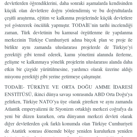
devletlerden öğrendiklerini, daha sonraki aşamalarda kendisinden
küçük olan devletlere doğru yönlendirmiş ve bu doğrultularda
çeşitli araştırma, eğitim ve kalkınma projelerinde küçük devletlere
yol göstererek öncülük yapmıştır. TODAİE’nin tarihi incelendiği
zaman, Türk devletinin bu kamusal örgütlenme ile yapılanma
merkezinin Türkiye Cumhuriyeti adına birçok plan ve proje ile
birlikte aynı zamanda uluslararası projelerde de Türkiye’yi
gerektiği gibi temsil ederek, kamu yönetimi alanında ilerleme,
gelişme ve kalkınmaya yönelik projelerin uluslararası alanda daha
etkin bir çizgide yürütülmesine, yardımcı olarak üzerine aldığı
misyonu gerektiği gibi yerine getirmeye çalışmıştır.
TODAİE- TÜRKİYE VE ORTA DOĞU AMME İDARESİ
ENSTİTÜSÜ, ikinci dünya savaşı sonrasında ABD Orta Doğu’ya
gelirken, Türkiye NATO’ya üye olarak girerken ve aynı zamanda
Atlantik emperyalizmi ile Siyonizm ortaklığı merkezi coğrafya da
yeni bir düzen kurarken, orta dünyanın merkezi devleti olarak
diğer devletlerden çok farklı konumda olan Türkiye Cumhuriyeti
de Atatürk sonrası dönemde bölge yeniden kurulurken yeniden