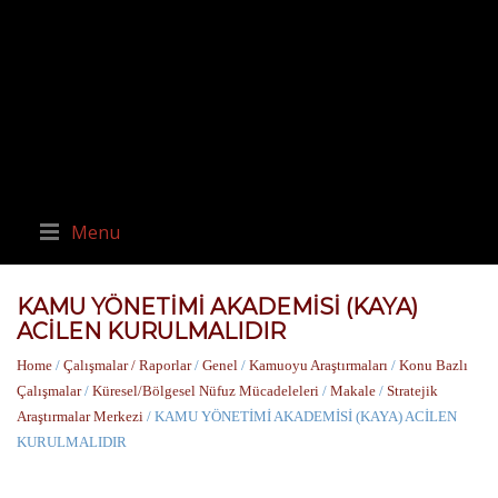
Menu
KAMU YÖNETİMİ AKADEMİSİ (KAYA)
ACİLEN KURULMALIDIR
Home
/
Çalışmalar / Raporlar
/
Genel
/
Kamuoyu Araştırmaları
/
Konu Bazlı
Çalışmalar
/
Küresel/Bölgesel Nüfuz Mücadeleleri
/
Makale
/
Stratejik
Araştırmalar Merkezi
/ KAMU YÖNETİMİ AKADEMİSİ (KAYA) ACİLEN
KURULMALIDIR