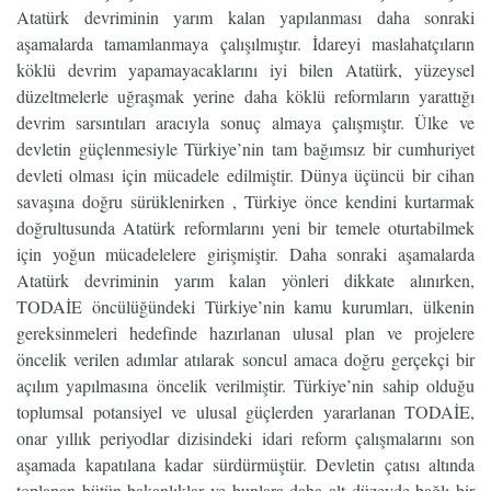
Atatürk devriminin yarım kalan yapılanması daha sonraki
aşamalarda tamamlanmaya çalışılmıştır. İdareyi maslahatçıların
köklü devrim yapamayacaklarını iyi bilen Atatürk, yüzeysel
düzeltmelerle uğraşmak yerine daha köklü reformların yarattığı
devrim sarsıntıları aracıyla sonuç almaya çalışmıştır. Ülke ve
devletin güçlenmesiyle Türkiye’nin tam bağımsız bir cumhuriyet
devleti olması için mücadele edilmiştir. Dünya üçüncü bir cihan
savaşına doğru sürüklenirken , Türkiye önce kendini kurtarmak
doğrultusunda Atatürk reformlarını yeni bir temele oturtabilmek
için yoğun mücadelelere girişmiştir. Daha sonraki aşamalarda
Atatürk devriminin yarım kalan yönleri dikkate alınırken,
TODAİE öncülüğündeki Türkiye’nin kamu kurumları, ülkenin
gereksinmeleri hedefinde hazırlanan ulusal plan ve projelere
öncelik verilen adımlar atılarak soncul amaca doğru gerçekçi bir
açılım yapılmasına öncelik verilmiştir. Türkiye’nin sahip olduğu
toplumsal potansiyel ve ulusal güçlerden yararlanan TODAİE,
onar yıllık periyodlar dizisindeki idari reform çalışmalarını son
aşamada kapatılana kadar sürdürmüştür. Devletin çatısı altında
toplanan bütün bakanlıklar ve bunlara daha alt düzeyde bağlı bir