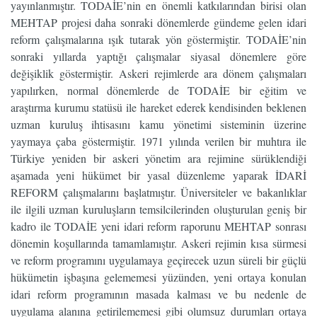
yayınlanmıştır. TODAİE’nin en önemli katkılarından birisi olan
MEHTAP projesi daha sonraki dönemlerde gündeme gelen idari
reform çalışmalarına ışık tutarak yön göstermiştir. TODAİE’nin
sonraki yıllarda yaptığı çalışmalar siyasal dönemlere göre
değişiklik göstermiştir. Askeri rejimlerde ara dönem çalışmaları
yapılırken, normal dönemlerde de TODAİE bir eğitim ve
araştırma kurumu statüsü ile hareket ederek kendisinden beklenen
uzman kuruluş ihtisasını kamu yönetimi sisteminin üzerine
yaymaya çaba göstermiştir. 1971 yılında verilen bir muhtıra ile
Türkiye yeniden bir askeri yönetim ara rejimine sürüklendiği
aşamada yeni hükümet bir yasal düzenleme yaparak İDARİ
REFORM çalışmalarını başlatmıştır. Üniversiteler ve bakanlıklar
ile ilgili uzman kuruluşların temsilcilerinden oluşturulan geniş bir
kadro ile TODAİE yeni idari reform raporunu MEHTAP sonrası
dönemin koşullarında tamamlamıştır. Askeri rejimin kısa sürmesi
ve reform programını uygulamaya geçirecek uzun süreli bir güçlü
hükümetin işbaşına gelememesi yüzünden, yeni ortaya konulan
idari reform programının masada kalması ve bu nedenle de
uygulama alanına getirilememesi gibi olumsuz durumları ortaya