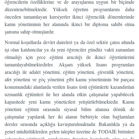
öğrencilerin özelliklerine ve de arayışlarına uygun bir biçimde
düzenlenebilmektedir. Yüksek öğretim programlarını daha
önceden tamamlayan kursiyerler ikinci öğrencilik dönemlerinde
kamu yönetiminin her alanında ikinci bir diploma sahibi olma
şansına sahip olmuşlardır.
Normal koşullarda devlet daireleri ya da özel sektör çatısı altında
işi olan katılımcılar ya da yeni öğrenciler gündüz vakti zamanları
olmadığı için gece eğitimi aracılığı ile ikinci öğretimlerini
tamamlayabilmektedirler. Akşam yüksek lisans programları
aracılığı ile adalet yönetimi, eğitim yönetimi, güvenlik yönetimi,
afet yönetimi ve göç yönetimi gibi kamu yönetiminin bir parçası
konumundaki alanlarda verilen lisans üstü eğitimlerle kazandırılan
uzmanlık eğitimleri ile her alanda etkin çalışmalar yapabilecek
kapasitede yeni kamu yöneticileri yetiştirilebilmektedir. Kamu
yönetimi eğitimi sırasında siyasal bilim alanına dönük de
çalışmalar yapılarak her iki alanın birbiriyle olan bağlantıları
dersler sırasında açıklığa kavuşturulmaktadır. Bakanlıkla ya da
genel müdürlüklerden gelen talepler üzerine de TODAİE birimleri
çalışmalar yürüterek gereksinme duyulan konularda olay ya da