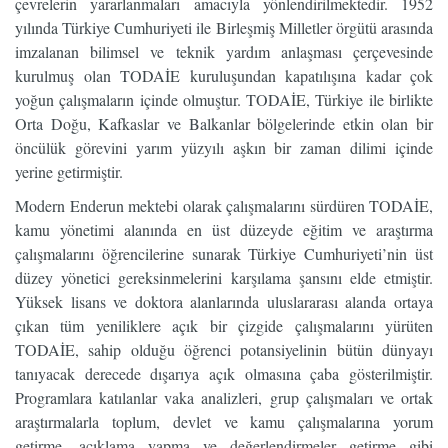
çevrelerin yararlanmaları amacıyla yönlendirilmektedir. 1952
yılında Türkiye Cumhuriyeti ile Birleşmiş Milletler örgütü arasında
imzalanan bilimsel ve teknik yardım anlaşması çerçevesinde
kurulmuş olan TODAİE kuruluşundan kapatılışına kadar çok
yoğun çalışmaların içinde olmuştur. TODAİE, Türkiye ile birlikte
Orta Doğu, Kafkaslar ve Balkanlar bölgelerinde etkin olan bir
öncülük görevini yarım yüzyılı aşkın bir zaman dilimi içinde
yerine getirmiştir.
Modern Enderun mektebi olarak çalışmalarını sürdüren TODAİE,
kamu yönetimi alanında en üst düzeyde eğitim ve araştırma
çalışmalarını öğrencilerine sunarak Türkiye Cumhuriyeti’nin üst
düzey yönetici gereksinmelerini karşılama şansını elde etmiştir.
Yüksek lisans ve doktora alanlarında uluslararası alanda ortaya
çıkan tüm yeniliklere açık bir çizgide çalışmalarını yürüten
TODAİE, sahip olduğu öğrenci potansiyelinin bütün dünyayı
tanıyacak derecede dışarıya açık olmasına çaba gösterilmiştir.
Programlara katılanlar vaka analizleri, grup çalışmaları ve ortak
araştırmalarla toplum, devlet ve kamu çalışmalarına yorum
getirme, açıklama yapma ve değerlendirmeler getirme gibi