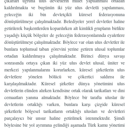
çıkarları uğruna ulus devletlerin millet yapılanması ortadan
kaldırılmakta ve bugünün iki yüz ulus devletli yapılanması,
geleceğin iki bin devletçikli küresel federasyonuna
dönüştürülmeye çalışılmaktadır. Belediyeler yerel devletler haline
getirilerek başkentlerden koparılırken alt kimlikli grupların birlikte
yaşadığı küçük bölgeler de geleceğin federasyonlarında eyaletlere
dönüştürülmeye çalışılmaktadır. Böylece var olan ulus devletler ile
bunlara toplumsal taban görevini yerine getiren ulusal toplumlar
ortadan kaldırılmaya çalışılmaktadır. Birinci dünya savaşı
sonrasında ortaya çıkan iki yüz ulus devlet ulusal, üniter ve
merkezi yapılanmalarını korurlarken, küresel şirketlerin ulus
devletlere yönelen bölücü ve çökertici saldırısı ile
karşılaşılmaktadır. Küresel şirketler dünya yönetimini ulus
devletlerin elinden alırken kendisine ortak olarak tarikatları ve dini
cemaatları yanına almaktadır. Böylece bir tarafta uluslar ile
devletlerin ortaklığı varken, bunlara karşı çizgide küresel
şirketlerle bölgesel tarikatların ortaklığı ulusları ve devletleri
parçalayıcı bir unsur haline getirilmek istenmektedir. Şimdi
böylesine bir yol ayrımına gelindiği aşamada Türk kamu yönetimi