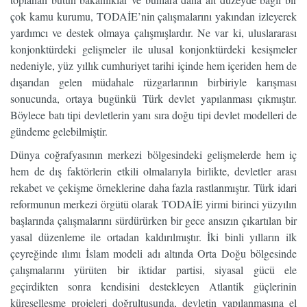
çok kamu kurumu, TODAİE’nin çalışmalarını yakından izleyerek
yardımcı ve destek olmaya çalışmışlardır. Ne var ki, uluslararası
konjonktürdeki gelişmeler ile ulusal konjonktürdeki kesişmeler
nedeniyle, yüz yıllık cumhuriyet tarihi içinde hem içeriden hem de
dışarıdan gelen müdahale rüzgarlarının birbiriyle karışması
sonucunda, ortaya bugünkü Türk devlet yapılanması çıkmıştır.
Böylece batı tipi devletlerin yanı sıra doğu tipi devlet modelleri de
gündeme gelebilmiştir.
Dünya coğrafyasının merkezi bölgesindeki gelişmelerde hem iç
hem de dış faktörlerin etkili olmalarıyla birlikte, devletler arası
rekabet ve çekişme örneklerine daha fazla rastlanmıştır. Türk idari
reformunun merkezi örgütü olarak TODAİE yirmi birinci yüzyılın
başlarında çalışmalarını sürdürürken bir gece ansızın çıkartılan bir
yasal düzenleme ile ortadan kaldırılmıştır. İki binli yılların ilk
çeyreğinde ılımı İslam modeli adı altında Orta Doğu bölgesinde
çalışmalarını yürüten bir iktidar partisi, siyasal gücü ele
geçirdikten sonra kendisini destekleyen Atlantik güçlerinin
küreselleşme projeleri doğrultusunda, devletin yapılanmasına el