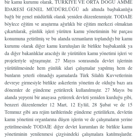
bir kamu kurumu olarak, TÜRKİYE VE ORTA DOĞU AMME
İDARESİ GENEL MÜDÜRLÜĞÜ adı altında başbakanlığa
bağlı bir genel müdürlük olarak yeniden düzenlenmiştir. TODAİE
böylece eğitim ve araştırma ağırlıklı bir eğitim merkezi olmaktan
çıkartılarak, günlük işleri yürüten kamu yönetiminin bir parçası
konumuna getirilmiş ve bu alanda uzmanların toplandığı bir kamu
kurumu olarak diğer kamu kuruluşları ile birlikte başbakanlık ya
da diğer bakanlıklar aracılığı ile yürütülen kamu yönetimi işleri ve
projeleriyle uğraşmıştır. 27 Mayıs sonrasında devlet işlerinin
yürütülmesinde hem günlük idari çalışmalar yapılmış hem de
bunların yeterli olmadığı aşamalarda Türk Silahlı Kuvvetlerinin
devreye girmesiyle birlikte askerlerin yönetim de olduğu bazı ara
dönemler de gündeme getirilerek kullanılmıştır. 27 Mayıs bu
alanda yepyeni bir anayasa getirerek devleti yeniden kurduğu gibi,
benzeri düzenlemeler 12 Mart, 12 Eylül, 28 Şubat ve de 15
Temmuz gibi ara rejim tarihlerinde gündeme getirilirken, devletin
kamu yönetimi organlarına düşen işlerin ve de çalışmaların yerine
getirilmesinde TODAİE diğer devlet kurumları ile birlikte kamu
yönetiminin yenilenmesi çizgisindeki çalışmalara katılmışlardır.