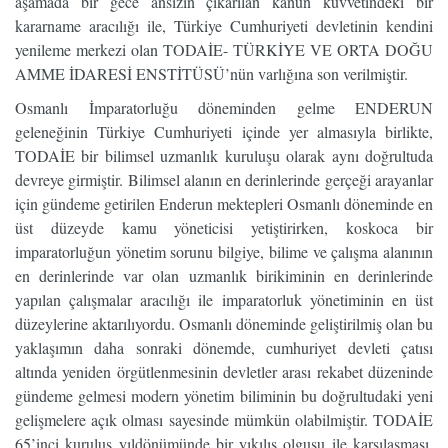
aşamada bir gece ansızın çıkarılan kanun kuvvetindeki bir
kararname aracılığı ile, Türkiye Cumhuriyeti devletinin kendini
yenileme merkezi olan TODAİE- TÜRKİYE VE ORTA DOĞU
AMME İDARESİ ENSTİTÜSÜ’nün varlığına son verilmiştir.
Osmanlı İmparatorluğu döneminden gelme ENDERUN
geleneğinin Türkiye Cumhuriyeti içinde yer almasıyla birlikte,
TODAİE bir bilimsel uzmanlık kuruluşu olarak aynı doğrultuda
devreye girmiştir. Bilimsel alanın en derinlerinde gerçeği arayanlar
için gündeme getirilen Enderun mektepleri Osmanlı döneminde en
üst düzeyde kamu yöneticisi yetiştirirken, koskoca bir
imparatorluğun yönetim sorunu bilgiye, bilime ve çalışma alanının
en derinlerinde var olan uzmanlık birikiminin en derinlerinde
yapılan çalışmalar aracılığı ile imparatorluk yönetiminin en üst
düzeylerine aktarılıyordu. Osmanlı döneminde geliştirilmiş olan bu
yaklaşımın daha sonraki dönemde, cumhuriyet devleti çatısı
altında yeniden örgütlenmesinin devletler arası rekabet düzeninde
gündeme gelmesi modern yönetim biliminin bu doğrultudaki yeni
gelişmelere açık olması sayesinde mümkün olabilmiştir. TODAİE
65’inci kuruluş yıldönümünde bir yıkılış olgusu ile karşılaşması,