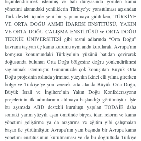
biçimlendirilmek istenmiş ve batı dünyasında görülen kamu
yönetimi alanındaki yeniliklerin Türkiye’ye yansıtılması açısından
Türk devleti içinde yeni bir yapılanmaya gidilirken, TÜRKİYE
VE ORTA DOĞU AMME İDARESİ ENSTİTÜSÜ, YAKIN
VE ORTA DOĞU ÇALIŞMA ENSTİTÜSÜ ve ORTA DOĞU
TEKNİK ÜNİVERSİTESİ gibi resmi adlarında “Orta Doğu”
kavramı taşıyan üç kamu kurumu aynı anda kurularak, Avrupa’nın
komşusu konumundaki Türkiye’nin yüzünü batıdan çevirerek
doğusunda bulunan Orta Doğu bölgesine doğru yönlendirilmesi
sağlanmak istenmiştir. Günümüzde çok konuşulan Büyük Orta
Doğu projesinin aslında yirminci yüzyılın ikinci elli yılına girerken
bölge ve Türkiye’ye yön vererek orta alanda Büyük Orta Doğu,
Büyük İsrail ve İngiltere’nin Yakın Doğu Konfederasyonu
projelerinin ilk adımlarının atılmaya başlandığı görülmüştür. İşte
bu aşamada ABD destekli kuruluşu yapılan TODAİE daha
sonraki yarım yüzyılı aşan ömründe birçok idari reform ve kamu
yönetimi geliştirme ya da araştırma ve eğitim gibi çalışmaları
başarı ile yürütmüştür. Avrupa’nın yanı başında bir Avrupa kamu
yönetimi enstitüsünün kurulmaması ve de bu doğrultuda Türkiye