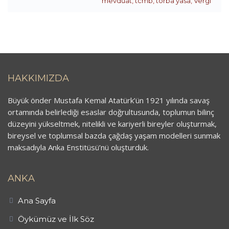
mevduat
,
tcmb
,
torba yasa
,
Vergi
HAKKIMIZDA
Büyük önder Mustafa Kemal Atatürk’ün 1921 yılında savaş
ortamında belirlediği esaslar doğrultusunda, toplumun bilinç
düzeyini yükseltmek, nitelikli ve kariyerli bireyler oluşturmak,
bireysel ve toplumsal bazda çağdaş yaşam modelleri sunmak
maksadıyla Anka Enstitüsü’nü oluşturduk.
ANKA
Ana Sayfa
Öykümüz ve İlk Söz