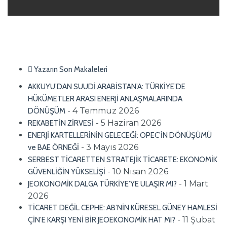
Yazarın Son Makaleleri
AKKUYU’DAN SUUDİ ARABİSTAN’A: TÜRKİYE’DE
HÜKÜMETLER ARASI ENERJİ ANLAŞMALARINDA
- 4 Temmuz 2026
DÖNÜŞÜM
- 5 Haziran 2026
REKABETİN ZİRVESİ
ENERJİ KARTELLERİNİN GELECEĞİ: OPEC’İN DÖNÜŞÜMÜ
- 3 Mayıs 2026
ve BAE ÖRNEĞİ
SERBEST TİCARETTEN STRATEJİK TİCARETE: EKONOMİK
- 10 Nisan 2026
GÜVENLİĞİN YÜKSELİŞİ
- 1 Mart
JEOKONOMİK DALGA TÜRKİYE’YE ULAŞIR MI?
2026
TİCARET DEĞİL CEPHE: AB’NİN KÜRESEL GÜNEY HAMLESİ
- 11 Şubat
ÇİN’E KARŞI YENİ BİR JEOEKONOMİK HAT MI?