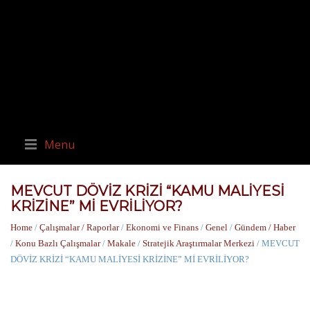
Menu
MEVCUT DÖVİZ KRİZİ “KAMU MALİYESİ
KRİZİNE” Mİ EVRİLİYOR?
Home
/
Çalışmalar / Raporlar
/
Ekonomi ve Finans
/
Genel
/
Gündem / Haber
/
Konu Bazlı Çalışmalar
/
Makale
/
Stratejik Araştırmalar Merkezi
/ MEVCUT
DÖVİZ KRİZİ “KAMU MALİYESİ KRİZİNE” Mİ EVRİLİYOR?