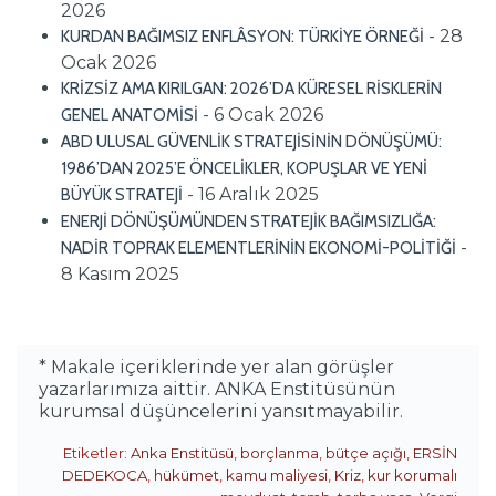
2026
- 28
KURDAN BAĞIMSIZ ENFLÂSYON: TÜRKİYE ÖRNEĞİ
Ocak 2026
KRİZSİZ AMA KIRILGAN: 2026’DA KÜRESEL RİSKLERİN
- 6 Ocak 2026
GENEL ANATOMİSİ
ABD ULUSAL GÜVENLİK STRATEJİSİNİN DÖNÜŞÜMÜ:
1986’DAN 2025’E ÖNCELİKLER, KOPUŞLAR VE YENİ
- 16 Aralık 2025
BÜYÜK STRATEJİ
ENERJİ DÖNÜŞÜMÜNDEN STRATEJİK BAĞIMSIZLIĞA:
-
NADİR TOPRAK ELEMENTLERİNİN EKONOMİ-POLİTİĞİ
8 Kasım 2025
* Makale içeriklerinde yer alan görüşler
yazarlarımıza aittir. ANKA Enstitüsünün
kurumsal düşüncelerini yansıtmayabilir.
Etiketler:
Anka Enstitüsü
,
borçlanma
,
bütçe açığı
,
ERSİN
DEDEKOCA
,
hükümet
,
kamu maliyesi
,
Kriz
,
kur korumalı