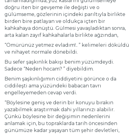
tamamladığımda, yüz kaslarını gülümsemeye
doğru iten bir gevşeme ile değişti ve o
gülümseme, gözlerinin içindeki parıltıyla birlikte
birden bire patlayan ve oldukça içten bir
kahkahaya dönüştü. Gülmesi yavaşladıktan sonra,
arta kalan zayıf kahkahalarla birlikte ağzından,
“Ömürünüz yetmez evladım!.. ” kelimeleri döküldü
ve nihayet normale dönebildi.
Bu sefer şaşkınlık bakışı benim yüzümdeydi.
Sadece “Neden hocam? ” diyebildim.
Benim şaşkınlığımın ciddiyetini görünce o da
ciddileşti ama yüzündeki babacan tavrı
engelleyemeden cevap verdi.
“Böylesine geniş ve derin bir konuyu bırakın
yazabilmek araştırmak dahi yıllarınızı alabilir.
Çünkü böylesine bir değişimin nedenlerini
anlamak için, bu topraklarda tarih öncesinden
günümüze kadar yaşayan tüm şehir devletleri,