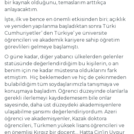
bir kaynak olduğunu, temaslarım arttıkça
anlayacaktım.
İşte, ilk ve bence en önemli etkisinden biri; açıklık
ve yeniden yapılanma başladıktan sonra Türki
Cumhuriyetler’ den Türkiye’ ye üniversite
öğrencileri ve akademik kariyere sahip öğretim
görevlileri gelmeye başlamıştı.
O güne kadar, diğer yabancı ülkelerden gelenler
statüsünde değerlendirdiğim bu kişilerin, o an
benim için ne kadar müstesna olduklarını fark
etmiştim. Hiç beklemeden ve hiç de çekinmeden
bulabildiğim tüm soydaşlarımızla tanışmaya ve
konuşmaya başladım. Öğrenci düzeyinde olanlarla
gerekli ilerlemeyi kaydedemesem bile onlar
sayesinde, daha üst düzeydeki akademisyenlere
ulaşabilme şansımı değerlendiriyordum. Azeri
öğrenci ve akademisyenler, Kazak doktora
öğrencileri, Türkmen yüksek lisans öğrencileri ve
en önemlisi Kırgız bir doçent… Hatta Çin’in Uygur