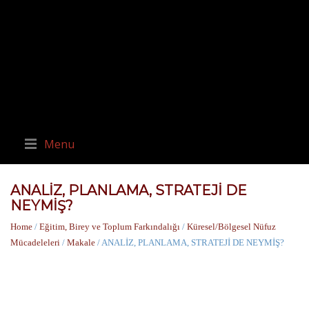
Menu
ANALİZ, PLANLAMA, STRATEJİ DE
NEYMİŞ?
Home
/
Eğitim, Birey ve Toplum Farkındalığı
/
Küresel/Bölgesel Nüfuz
Mücadeleleri
/
Makale
/ ANALİZ, PLANLAMA, STRATEJİ DE NEYMİŞ?