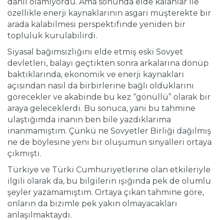
dâhil olamıyordu. Ama sonunda elde kalanlar ile
özellikle enerji kaynaklarının asgari müşterekte bir
arada kalabilmesi perspektifinde yeniden bir
topluluk kurulabilirdi.
Siyasal bağımsızlığını elde etmiş eski Sovyet
devletleri, balayı geçtikten sonra arkalarına dönüp
baktıklarında, ekonomik ve enerji kaynakları
açısından nasıl da birbirlerine bağlı olduklarını
görecekler ve akabinde bu kez “gönüllü” olarak bir
araya geleceklerdi. Bu sonuca, yani bu tahmine
ulaştığımda inanın ben bile yazdıklarıma
inanmamıştım. Çünkü ne Sovyetler Birliği dağılmış
ne de böylesine yeni bir oluşumun sinyalleri ortaya
çıkmıştı.
Türkiye ve Türki Cumhuriyetlerine olan etkileriyle
ilgili olarak da, bu bilgilerin ışığında pek de olumlu
şeyler yazamamıştım. Ortaya çıkan tahmine göre,
onların da bizimle pek yakın olmayacakları
anlaşılmaktaydı.