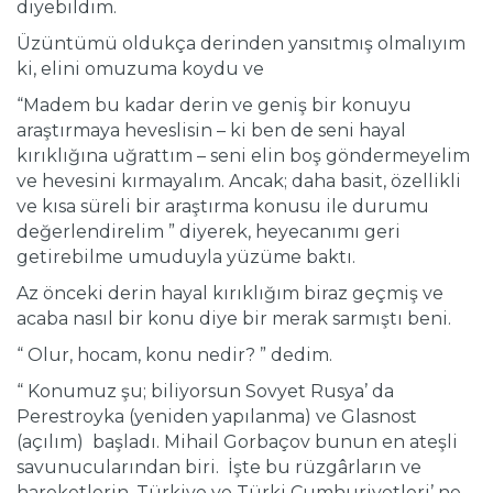
diyebildim.
Üzüntümü oldukça derinden yansıtmış olmalıyım
ki, elini omuzuma koydu ve
“Madem bu kadar derin ve geniş bir konuyu
araştırmaya heveslisin – ki ben de seni hayal
kırıklığına uğrattım – seni elin boş göndermeyelim
ve hevesini kırmayalım. Ancak; daha basit, özellikli
ve kısa süreli bir araştırma konusu ile durumu
değerlendirelim ” diyerek, heyecanımı geri
getirebilme umuduyla yüzüme baktı.
Az önceki derin hayal kırıklığım biraz geçmiş ve
acaba nasıl bir konu diye bir merak sarmıştı beni.
“ Olur, hocam, konu nedir? ” dedim.
“ Konumuz şu; biliyorsun Sovyet Rusya’ da
Perestroyka (yeniden yapılanma) ve Glasnost
(açılım) başladı. Mihail Gorbaçov bunun en ateşli
savunucularından biri. İşte bu rüzgârların ve
hareketlerin, Türkiye ve Türki Cumhuriyetleri’ ne