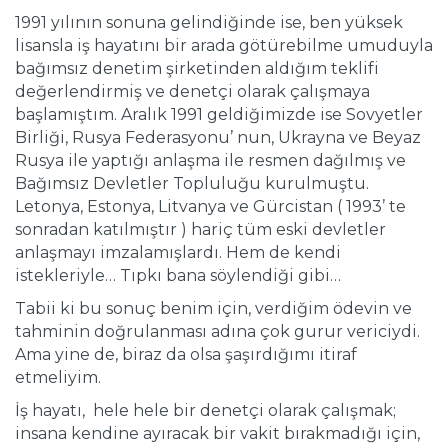
1991 yılının sonuna gelindiğinde ise, ben yüksek
lisansla iş hayatını bir arada götürebilme umuduyla
bağımsız denetim şirketinden aldığım teklifi
değerlendirmiş ve denetçi olarak çalışmaya
başlamıştım. Aralık 1991 geldiğimizde ise Sovyetler
Birliği, Rusya Federasyonu’ nun, Ukrayna ve Beyaz
Rusya ile yaptığı anlaşma ile resmen dağılmış ve
Bağımsız Devletler Topluluğu kurulmuştu.
Letonya, Estonya, Litvanya ve Gürcistan ( 1993’ te
sonradan katılmıştır ) hariç tüm eski devletler
anlaşmayı imzalamışlardı. Hem de kendi
istekleriyle… Tıpkı bana söylendiği gibi…
Tabii ki bu sonuç benim için, verdiğim ödevin ve
tahminin doğrulanması adına çok gurur vericiydi.
Ama yine de, biraz da olsa şaşırdığımı itiraf
etmeliyim.
İş hayatı, hele hele bir denetçi olarak çalışmak;
insana kendine ayıracak bir vakit bırakmadığı için,