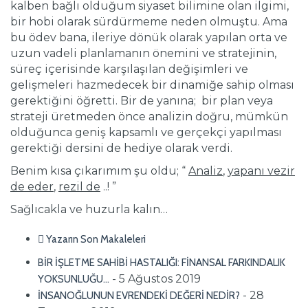
kalben bağlı olduğum siyaset bilimine olan ilgimi,
bir hobi olarak sürdürmeme neden olmuştu. Ama
bu ödev bana, ileriye dönük olarak yapılan orta ve
uzun vadeli planlamanın önemini ve stratejinin,
süreç içerisinde karşılaşılan değişimleri ve
gelişmeleri hazmedecek bir dinamiğe sahip olması
gerektiğini öğretti. Bir de yanına; bir plan veya
strateji üretmeden önce analizin doğru, mümkün
olduğunca geniş kapsamlı ve gerçekçi yapılması
gerektiği dersini de hediye olarak verdi.
Benim kısa çıkarımım şu oldu; “
Analiz
,
yapanı vezir
de eder
,
rezil de
..! ”
Sağlıcakla ve huzurla kalın…
Yazarın Son Makaleleri
BİR İŞLETME SAHİBİ HASTALIĞI: FİNANSAL FARKINDALIK
- 5 Ağustos 2019
YOKSUNLUĞU…
- 28
İNSANOĞLUNUN EVRENDEKİ DEĞERİ NEDİR?