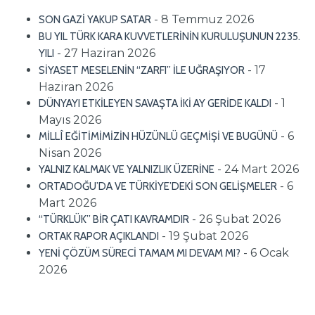
- 8 Temmuz 2026
SON GAZİ YAKUP SATAR
BU YIL TÜRK KARA KUVVETLERİNİN KURULUŞUNUN 2235.
- 27 Haziran 2026
YILI
- 17
SİYASET MESELENİN “ZARFI” İLE UĞRAŞIYOR
Haziran 2026
- 1
DÜNYAYI ETKİLEYEN SAVAŞTA İKİ AY GERİDE KALDI
Mayıs 2026
- 6
MİLLÎ EĞİTİMİMİZİN HÜZÜNLÜ GEÇMİŞİ VE BUGÜNÜ
Nisan 2026
- 24 Mart 2026
YALNIZ KALMAK VE YALNIZLIK ÜZERİNE
- 6
ORTADOĞU’DA VE TÜRKİYE’DEKİ SON GELİŞMELER
Mart 2026
- 26 Şubat 2026
“TÜRKLÜK” BİR ÇATI KAVRAMDIR
- 19 Şubat 2026
ORTAK RAPOR AÇIKLANDI
- 6 Ocak
YENİ ÇÖZÜM SÜRECİ TAMAM MI DEVAM MI?
2026