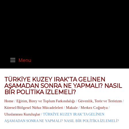
Menu
TÜRKİYE KUZEY IRAK’TA GELİNEN
AŞAMADAN SONRA NE YAPMALI? NASIL
BİR POLİTİKA İZLEMELİ?
Home
/
Eğitim, Birey ve Toplum Farkındalığı
/
Güvenlik, Terör ve Terörizm
/
Küresel/Bölgesel Nüfuz Mücadeleleri
/
Makale
/
Merkez Coğrafya
/
Uluslararası Kuruluşlar
/ TÜRKİYE KUZEY IRAK’TA GELİNEN
AŞAMADAN SONRA NE YAPMALI? NASIL BİR POLİTİKA İZLEMELİ?