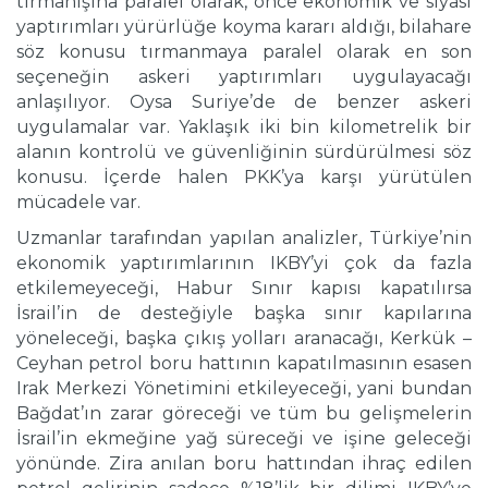
tırmanışına paralel olarak, önce ekonomik ve siyasi
yaptırımları yürürlüğe koyma kararı aldığı, bilahare
söz konusu tırmanmaya paralel olarak en son
seçeneğin askeri yaptırımları uygulayacağı
anlaşılıyor. Oysa Suriye’de de benzer askeri
uygulamalar var. Yaklaşık iki bin kilometrelik bir
alanın kontrolü ve güvenliğinin sürdürülmesi söz
konusu. İçerde halen PKK’ya karşı yürütülen
mücadele var.
Uzmanlar tarafından yapılan analizler, Türkiye’nin
ekonomik yaptırımlarının IKBY’yi çok da fazla
etkilemeyeceği, Habur Sınır kapısı kapatılırsa
İsrail’in de desteğiyle başka sınır kapılarına
yönel
eceği, başka çıkış yolları aranacağı, Kerkük –
Ceyhan petrol boru hattının kapatılmasının esasen
Irak Merkezi Yönetimini etkileyeceği, yani bundan
Bağdat’ın zarar göreceği ve tüm bu gelişmelerin
İsrail’in ekmeğine yağ süreceği ve işine geleceği
yönünde. Zira anılan boru hattından ihraç edilen