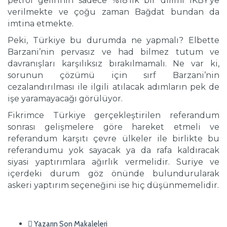
petrol gelirinin sadece %18’lik bir dilimi IKBY’ye
verilmekte ve çoğu zaman Bağdat bundan da
imtina etmekte.
Peki, Türkiye bu durumda ne yapmalı? Elbette
Barzani’nin pervasız ve had bilmez tutum ve
davranışları karşılıksız bırakılmamalı. Ne var ki,
sorunun çözümü için sırf Barzani’nin
cezalandırılması ile ilgili atılacak adımların pek de
işe yaramayacağı görülüyor.
Fikrimce Türkiye gerçekleştirilen referandum
sonrası gelişmelere göre hareket etmeli ve
referandum karşıtı çevre ülkeler ile birlikte bu
referandumu yok sayacak ya da rafa kaldıracak
siyasi yaptırımlara ağırlık vermelidir. Suriye ve
içerdeki durum göz önünde bulundurularak
askeri yaptırım seçeneğini ise hiç düşünmemelidir.
Yazarın Son Makaleleri