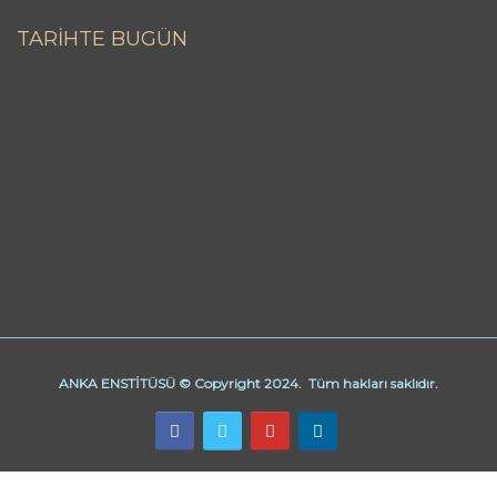
TARİHTE BUGÜN
ANKA ENSTİTÜSÜ © Copyright 2024. Tüm hakları saklıdır.
Butik Derhane Ankara
Derhane Ankara
işaret dili kursu