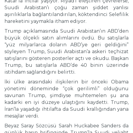
Katar’la ihtilaf yaşıyor. Riyad’ı eleştiren çevrelerse,
Suudi Arabistan’ı çoğu zaman şiddet yanlısı
aşırılıklarla bağlantılandırılan, köktendinci Selefilik
hareketini yaymakla itham ediyor.
Trump açıklamasında Suudi Arabistan’ın ABD’den
büyük ölçekli satın alımlarını övdü. Bu satışlarla
“yüz milyarlarca doların ABD’ye geri geldiğini”
söyleyen Trump, Suudi Arabistan’a askeri teçhizat
satışlarını gösteren posterler açtı ve okudu. Başkan
Trump, bu satışlarla ABD’de 40 binin üzerinde
istihdam sağlandığını belirtti.
İki ülke arasındaki ilişkilerin bir önceki Obama
yönetimi döneminde “çok gerilimli” olduğunu
savunan Trump, şimdiyse muhtemelen şu ana
kadarki en iyi düzeye ulaştığını kaydetti. Trump,
İran’la yaşadığı ihtilafta da Suudi krallığından yana
mesajlar verdi.
Beyaz Saray Sözcüsü Sarah Huckabee Sanders da
günlük basın brifinginde Trump’la Suudi veliaht