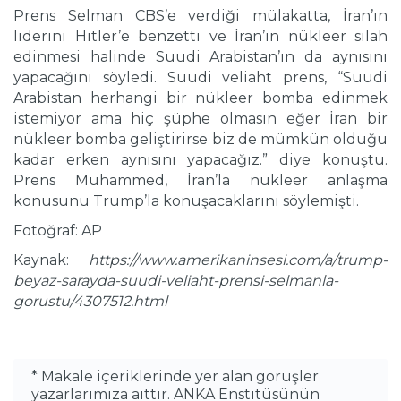
Prens Selman CBS’e verdiği mülakatta, İran’ın
liderini Hitler’e benzetti ve İran’ın nükleer silah
edinmesi halinde Suudi Arabistan’ın da aynısını
yapacağını söyledi. Suudi veliaht prens, “Suudi
Arabistan herhangi bir nükleer bomba edinmek
istemiyor ama hiç şüphe olmasın eğer İran bir
nükleer bomba geliştirirse biz de mümkün olduğu
kadar erken aynısını yapacağız.” diye konuştu.
Prens Muhammed, İran’la nükleer anlaşma
konusunu Trump’la konuşacaklarını söylemişti.
Fotoğraf: AP
Kaynak:
https://www.amerikaninsesi.com/a/trump-
beyaz-sarayda-suudi-veliaht-prensi-selmanla-
gorustu/4307512.html
* Makale içeriklerinde yer alan görüşler
yazarlarımıza aittir. ANKA Enstitüsünün