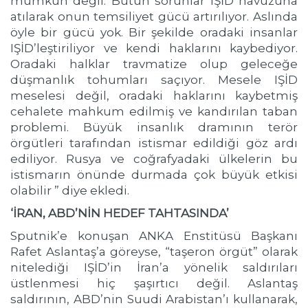
mümkün değil. Bütün sorunlar IŞİD havuzuna
atılarak onun temsiliyet gücü artırılıyor. Aslında
öyle bir gücü yok. Bir şekilde oradaki insanlar
IŞİD’leştiriliyor ve kendi haklarını kaybediyor.
Oradaki halklar travmatize olup geleceğe
düşmanlık tohumları saçıyor. Mesele IŞİD
meselesi değil, oradaki haklarını kaybetmiş
cehalete mahkum edilmiş ve kandırılan taban
problemi. Büyük insanlık dramının terör
örgütleri tarafından istismar edildiği göz ardı
ediliyor. Rusya ve coğrafyadaki ülkelerin bu
istismarın önünde durmada çok büyük etkisi
olabilir ” diye ekledi.
‘İRAN, ABD’NİN HEDEF TAHTASINDA’
Sputnik’e konuşan ANKA Enstitüsü Başkanı
Rafet Aslantaş’a göreyse, “taşeron örgüt” olarak
nitelediği IŞİD’in İran’a yönelik saldırıları
üstlenmesi hiç şaşırtıcı değil. Aslantaş
saldırının, ABD’nin Suudi Arabistan’ı kullanarak,