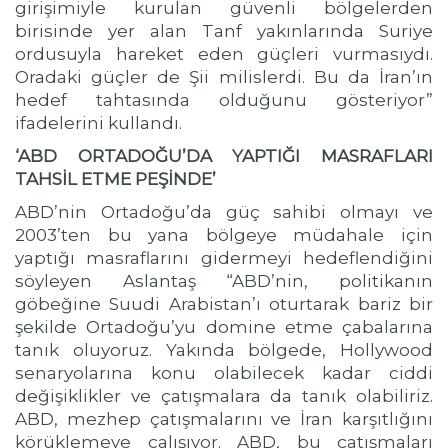
girişimiyle kurulan güvenli bölgelerden
birisinde yer alan Tanf yakınlarında Suriye
ordusuyla hareket eden güçleri vurmasıydı.
Oradaki güçler de Şii milislerdi. Bu da İran’ın
hedef tahtasında olduğunu gösteriyor”
ifadelerini kullandı.
‘ABD ORTADOĞU’DA YAPTIĞI MASRAFLARI
TAHSİL ETME PEŞİNDE’
ABD’nin Ortadoğu’da güç sahibi olmayı ve
2003’ten bu yana bölgeye müdahale için
yaptığı masraflarını gidermeyi hedeflendiğini
söyleyen Aslantaş “ABD’nin, politikanın
göbeğine Suudi Arabistan’ı oturtarak bariz bir
şekilde Ortadoğu’yu domine etme çabalarına
tanık oluyoruz. Yakında bölgede, Hollywood
senaryolarına konu olabilecek kadar ciddi
değişiklikler ve çatışmalara da tanık olabiliriz.
ABD, mezhep çatışmalarını ve İran karşıtlığını
körüklemeye çalışıyor. ABD, bu çatışmaları