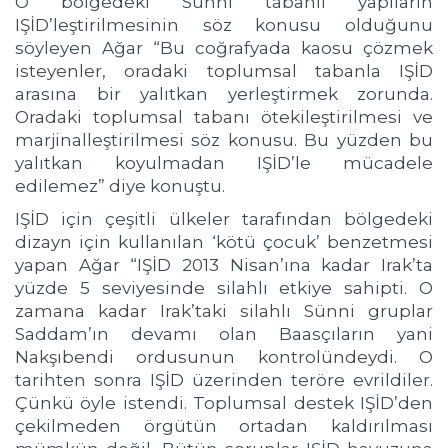
O bölgedeki Sünni tabanlı yapıların
IŞİD’leştirilmesinin söz konusu olduğunu
söyleyen Ağar “Bu coğrafyada kaosu çözmek
isteyenler, oradaki toplumsal tabanla IŞİD
arasına bir yalıtkan yerleştirmek zorunda.
Oradaki toplumsal tabanı ötekileştirilmesi ve
marjinalleştirilmesi söz konusu. Bu yüzden bu
yalıtkan koyulmadan IŞİD’le mücadele
edilemez” diye konuştu.
IŞİD için çeşitli ülkeler tarafından bölgedeki
dizayn için kullanılan ‘kötü çocuk’ benzetmesi
yapan Ağar “IŞİD 2013 Nisan’ına kadar Irak’ta
yüzde 5 seviyesinde silahlı etkiye sahipti. O
zamana kadar Irak’taki silahlı Sünni gruplar
Saddam’ın devamı olan Baasçıların yani
Nakşıbendi ordusunun kontrolündeydi. O
tarihten sonra IŞİD üzerinden teröre evrildiler.
Çünkü öyle istendi. Toplumsal destek IŞİD’den
çekilmeden örgütün ortadan kaldırılması