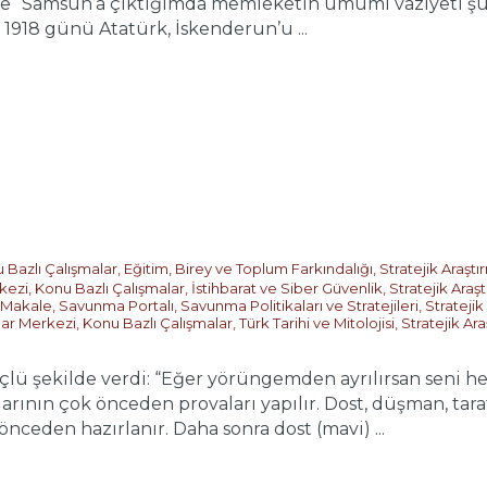
e “Samsun’a çıktığımda memleketin umumi vaziyeti şu ş
 1918 günü Atatürk, İskenderun’u ...
 Bazlı Çalışmalar
,
Eğitim, Birey ve Toplum Farkındalığı
,
Stratejik Araşt
rkezi
,
Konu Bazlı Çalışmalar
,
İstihbarat ve Siber Güvenlik
,
Stratejik Araş
Makale
,
Savunma Portalı
,
Savunma Politikaları ve Stratejileri
,
Stratejik
alar Merkezi
,
Konu Bazlı Çalışmalar
,
Türk Tarihi ve Mitolojisi
,
Stratejik Ar
lü şekilde verdi: “Eğer yörüngemden ayrılırsan seni hed
arının çok önceden provaları yapılır. Dost, düşman, tar
nceden hazırlanır. Daha sonra dost (mavi) ...