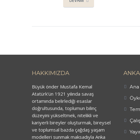
DEVAMI
HAKKIMIZDA
ANKA
Büyük önder Mustafa Kemal
Ana 
Atatürk’ün 1921 yılında savaş
Öykü
ortamında belirlediği esaslar
doğrultusunda, toplumun bilinç
Tem
düzeyini yükseltmek, nitelikli ve
Çalı
kariyerli bireyler oluşturmak, bireysel
ve toplumsal bazda çağdaş yaşam
Yayı
modelleri sunmak maksadıyla Anka