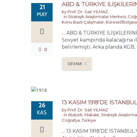
ABD & TÜRKİYE İLİŞKİLE
21
by
Prof. Dr. Sait YILMAZ
MAY
in
Stratejik Araştırmalar Merkezi
,
Coğr
Konu Bazlı Çalışmalar
,
Küresel/Bölges
… ABD & TÜRKİYE İLİŞKİLERİNİ
Sovyet kampında kalacağına il
belirlemişti. Arka planda KGB, 
0
DEVAMI
13 KASIM 1918’DE İSTANBU
26
by
Prof. Dr. Sait YILMAZ
KAS
in
Atatürk
,
Makale
,
Stratejik Araştırm
Coğrafya
,
Türkiye
… 13 KASIM 1918’DE İSTANBUL V