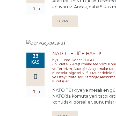
Atatürk’ün Nutuk adlı eserind
anlıyoruz. Ancak, daha 5 Kasım
0
DEVAMI
NATO TETİĞE BASTI!
23
by
E. Tüma. Soner POLAT
KAS
in
Stratejik Araştırmalar Merkezi
,
Konu
ve Terörizm
,
Stratejik Araştırmalar Me
Küresel/Bölgesel Nüfuz Mücadeleleri
,
ve Uzay Stratejileri
,
Stratejik Araştırm
Kuruluşlar
NATO Türkiye’ye mesajı en güç
0
NATO’da komuta yeri tatbikatl
konudaki görseller, sunumlar ö