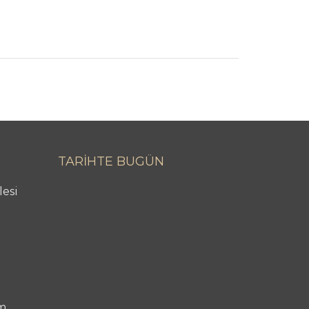
TARİHTE BUGÜN
lesi
m