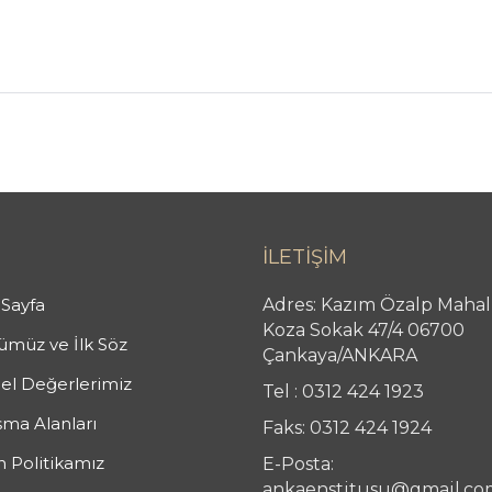
İLETİŞİM
Sayfa
Adres: Kazım Özalp Mahal
Koza Sokak 47/4 06700
müz ve İlk Söz
Çankaya/ANKARA
el Değerlerimiz
Tel : 0312 424 1923
şma Alanları
Faks: 0312 424 1924
n Politikamız
E-Posta:
ankaenstitusu@gmail.co