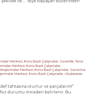
ekilde idi…” diye başlayan sözlerinden
ırmalar Merkezi
,
Konu Bazlı Çalışmalar
,
Güvenlik, Terör
tırmalar Merkezi
,
Konu Bazlı Çalışmalar
,
 Araştırmalar Merkezi
,
Konu Bazlı Çalışmalar
,
Savunma
aştırmalar Merkezi
,
Konu Bazlı Çalışmalar
,
Uluslararası
ef tahtasına oturtur ve parçalarım!”
afsız durumu önceden belirlenir. Bu