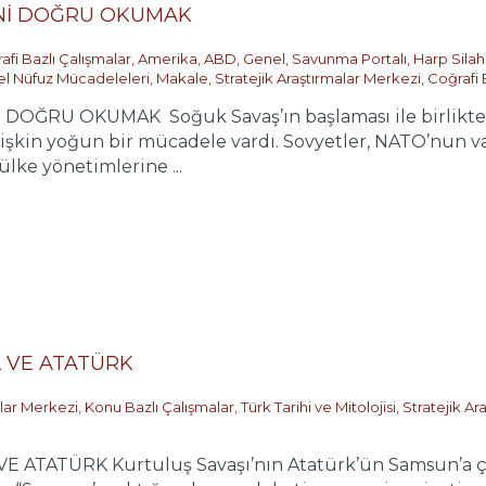
RİNİ DOĞRU OKUMAK
afi Bazlı Çalışmalar
,
Amerika
,
ABD
,
Genel
,
Savunma Portalı
,
Harp Silah
el Nüfuz Mücadeleleri
,
Makale
,
Stratejik Araştırmalar Merkezi
,
Coğrafi 
 DOĞRU OKUMAK Soğuk Savaş’ın başlaması ile birlikte A
işkin yoğun bir mücadele vardı. Sovyetler, NATO’nun v
ülke yönetimlerine ...
L VE ATATÜRK
alar Merkezi
,
Konu Bazlı Çalışmalar
,
Türk Tarihi ve Mitolojisi
,
Stratejik Ar
E ATATÜRK Kurtuluş Savaşı’nın Atatürk’ün Samsun’a çık