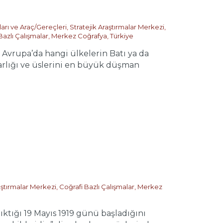
ları ve Araç/Gereçleri
,
Stratejik Araştırmalar Merkezi
,
Bazlı Çalışmalar
,
Merkez Coğrafya
,
Türkiye
vrupa’da hangi ülkelerin Batı ya da
arlığı ve üslerini en büyük düşman
aştırmalar Merkezi
,
Coğrafi Bazlı Çalışmalar
,
Merkez
tığı 19 Mayıs 1919 günü başladığını