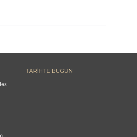
TARİHTE BUGÜN
lesi
m