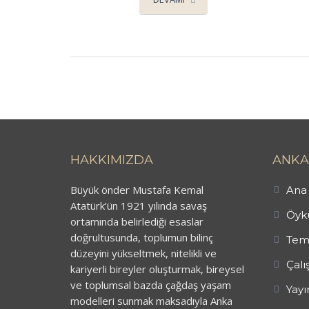
HAKKIMIZDA
ANKA
Büyük önder Mustafa Kemal
Ana 
Atatürk’ün 1921 yılında savaş
Öykü
ortamında belirlediği esaslar
doğrultusunda, toplumun bilinç
Tem
düzeyini yükseltmek, nitelikli ve
Çalı
kariyerli bireyler oluşturmak, bireysel
ve toplumsal bazda çağdaş yaşam
Yayı
modelleri sunmak maksadıyla Anka