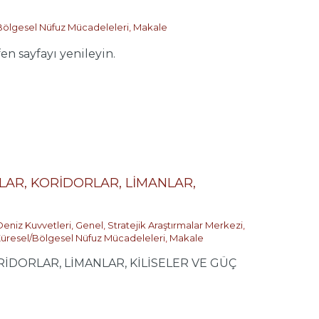
Bölgesel Nüfuz Mücadeleleri
,
Makale
n sayfayı yenileyin.
LAR, KORİDORLAR, LİMANLAR,
Deniz Kuvvetleri
,
Genel
,
Stratejik Araştırmalar Merkezi
,
üresel/Bölgesel Nüfuz Mücadeleleri
,
Makale
RİDORLAR, LİMANLAR, KİLİSELER VE GÜÇ