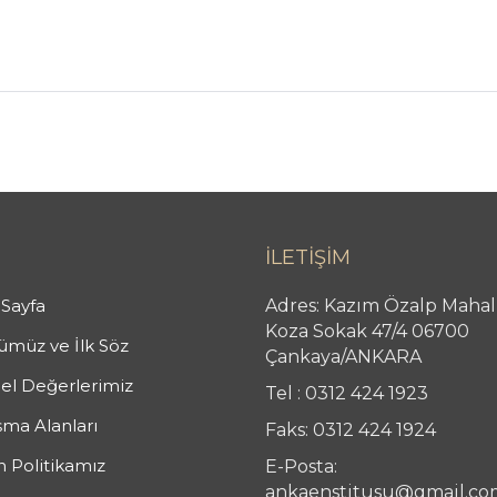
İLETİŞİM
Sayfa
Adres: Kazım Özalp Mahal
Koza Sokak 47/4 06700
müz ve İlk Söz
Çankaya/ANKARA
el Değerlerimiz
Tel : 0312 424 1923
şma Alanları
Faks: 0312 424 1924
n Politikamız
E-Posta:
ankaenstitusu@gmail.co