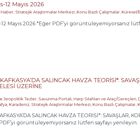
-12 Mayıs 2026
 Haber
,
Stratejik Araştırmalar Merkezi
,
Konu Bazlı Çalışmalar
,
Küresel/
 Mayıs 2026 *Eğer PDF’yi görüntüleyemiyorsanız lütfe
KAFKASYA’DA SALINCAK HAVZA TEORİSİ*: SAVAŞ
ELESİ ÜZERİNE
e Jeopolitik Tezler
,
Savunma Portalı
,
Harp Silahları ve Araç/Gereçleri
,
afya
,
Karadeniz
,
Stratejik Araştırmalar Merkezi
,
Konu Bazlı Çalışmalar
,
K
FKASYA’DA SALINCAK HAVZA TEORİSİ*: SAVAŞLAR, KO
’yi görüntüleyemiyorsanız lütfen sayfayı yenileyin.