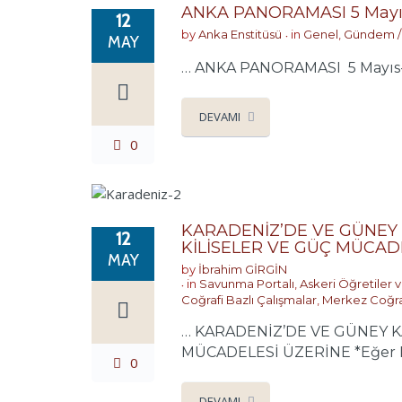
ANKA PANORAMASI 5 Mayıs
12
by
Anka Enstitüsü
in
Genel
,
Gündem /
MAY
… ANKA PANORAMASI 5 Mayıs-12
DEVAMI
0
KARADENİZ’DE VE GÜNEY 
12
KİLİSELER VE GÜÇ MÜCAD
MAY
by
İbrahim GİRGİN
in
Savunma Portalı
,
Askeri Öğretiler v
Coğrafi Bazlı Çalışmalar
,
Merkez Coğr
… KARADENİZ’DE VE GÜNEY KA
MÜCADELESİ ÜZERİNE *Eğer PDF
0
DEVAMI