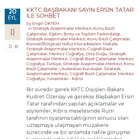
KKTC BAŞBAKANI SAYIN ERSİN TATAR
20
İLE SOHBET
EYL
by
Engin ÖKTEM
in
Stratejik Araştırmalar Merkezi
,
Konu Bazlı
Çalışmalar
,
Eğitim, Birey ve Toplum Farkındalığı
,
Stratejik Araştırmalar Merkezi
,
Konu Bazlı Çalışmalar
,
Küresel/Bölgesel Nüfuz Mücadeleleri
,
Makale
,
0
Stratejik Araştırmalar Merkezi
,
Coğrafi Bazlı
Çalışmalar
,
Merkez Coğrafya
,
Orta Doğu
,
Stratejik
Araştırmalar Merkezi
,
Coğrafi Bazlı Çalışmalar
,
Merkez
Coğrafya
,
Türkiye
,
Stratejik Araştırmalar Merkezi
,
Konu
Bazlı Çalışmalar
,
Uluslararası Kuruluşlar
,
Stratejik
Araştırmalar Merkezi
,
Coğrafi Bazlı Çalışmalar
,
Merkez
Coğrafya
,
Yunanistan - Kıbrıs
Bir süredir gerek KKTC Dışişleri Bakanı
Kudret Özersay ve gerekse Başbakan Ersin
Tatar tarafından yapılan açıklamalar ve
söylemler, Kıbrıs meselesinde Rum
tarafının oyalama taktiğinin sonucu olan
uzlaşmaya ulaşmayan müzakere
sürecinde ve bir anlamda nafile görüşme