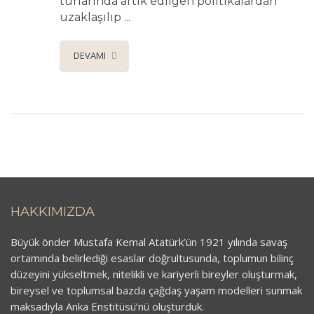
turlarında artık edilgen politikalardan
uzaklaşılıp ...
DEVAMI
HAKKIMIZDA
Büyük önder Mustafa Kemal Atatürk’ün 1921 yılında savaş
ortamında belirlediği esaslar doğrultusunda, toplumun bilinç
düzeyini yükseltmek, nitelikli ve kariyerli bireyler oluşturmak,
bireysel ve toplumsal bazda çağdaş yaşam modelleri sunmak
maksadıyla Anka Enstitüsü’nü oluşturduk.