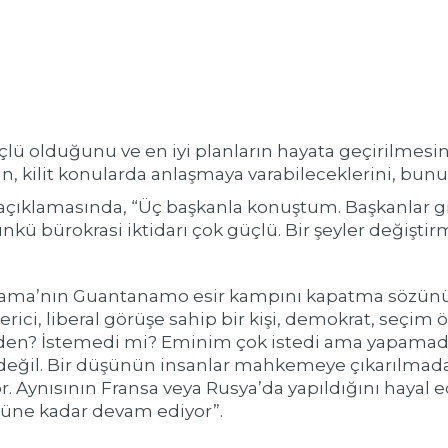
lü olduğunu ve en iyi planların hayata geçirilmes
n, kilit konularda anlaşmaya varabileceklerini, bun
 açıklamasında, “Üç başkanla konuştum. Başkanlar gi
ü bürokrasi iktidarı çok güçlü. Bir şeyler değiştir
ama’nın Guantanamo esir kampını kapatma sözünü 
erici, liberal görüşe sahip bir kişi, demokrat, se
Neden? İstemedi mi? Eminim çok istedi ama yapamadı
 değil. Bir düşünün insanlar mahkemeye çıkarılma
r. Aynısının Fransa veya Rusya’da yapıldığını hayal e
ne kadar devam ediyor”.