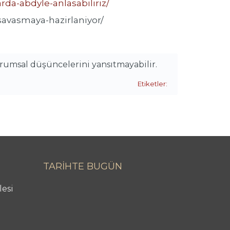
rda-abdyle-anlasabiliriz/
avasmaya-hazirlaniyor/
urumsal düşüncelerini yansıtmayabilir.
Etiketler:
TARİHTE BUGÜN
lesi