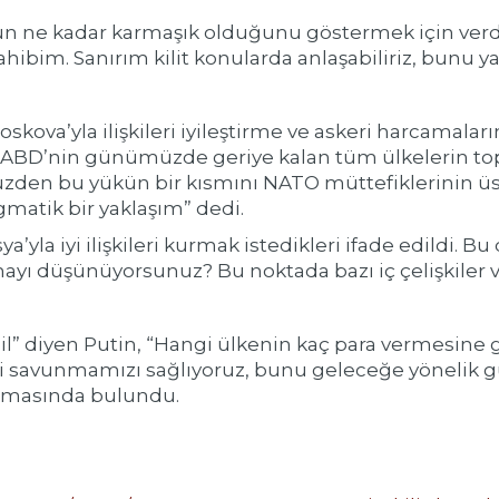
 ne kadar karmaşık olduğunu göstermek için verdiğ
sahibim. Sanırım kilit konularda anlaşabiliriz, bunu 
ova’yla ilişkileri iyileştirme ve askeri harcamaların
, “ABD’nin günümüzde geriye kalan tüm ülkelerin t
Bu yüzden bu yükün bir kısmını NATO müttefiklerinin
gmatik bir yaklaşım” dedi.
ya’yla iyi ilişkileri kurmak istedikleri ifade edildi
şmayı düşünüyorsunuz? Bu noktada bazı iç çelişkiler 
il” diyen Putin, “Hangi ülkenin kaç para vermesine 
i savunmamızı sağlıyoruz, bunu geleceğe yönelik gü
amasında bulundu.