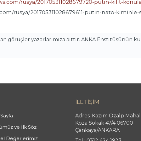
ews.com/rusya/201705311028679720-putin-kilit-konula
m/rusya/201705311028679611-putin-nato-kiminle-s
alan görüşler yazarlarımıza aittir. ANKA Enstitüsünün k
İLETİŞİM
Sayfa
Adres: Kazım Özalp Mahal
Koza Sokak 47/4 06700
müz ve İlk Söz
Çankaya/ANKARA
el Değerlerimiz
Tel : 0312 424 1923