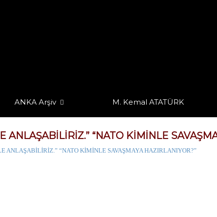
ANKA Arşiv
M. Kemal ATATÜRK
LE ANLAŞABİLİRİZ.” “NATO KİMİNLE SAVAŞM
İLE ANLAŞABİLİRİZ.” “NATO KİMİNLE SAVAŞMAYA HAZIRLANIYOR?”