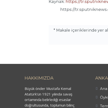
Kaynak:
https://tr.sputnikn
https://tr.sputniknews.co
* Makale içeriklerinde yer 
HAKKIMIZDA
ANKA
Büyük önder Mustafa Kemal
Ana 
Atatürk’ün 1921 yılında savaş
Öykü
ortamında belirlediği esaslar
doğrultusunda, toplumun bilinç
Tem