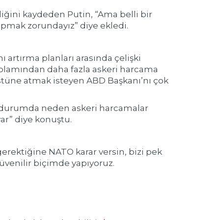
ini kaydeden Putin, “Ama belli bir
yapmak zorundayız” diye ekledi.
ı artırma planları arasında çelişki
oplamından daha fazla askeri harcama
 üstüne atmak isteyen ABD Başkanı’nı çok
. Bu durumda neden askeri harcamalar
var” diye konuştu.
gerektiğine NATO karar versin, bizi pek
venilir biçimde yapıyoruz.