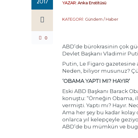
2017
YAZAR:
Anka Enstitüsü
KATEGORİ:
Gündem / Haber
0
ABD’de bürokrasinin çok güç
Devlet Başkanı Vladimir Puti
Putin, Le Figaro gazetesine
Neden, biliyor musunuz? Çünk
‘OBAMA YAPTI MI? HAYIR’
Eski ABD Başkanı Barack Ob
konuştu: “Örneğin Obama, il
vermişti. Yaptı mı? Hayır. 
Ama her şey bu kadar kolay
onlarca yıl kelepçeyle geziyo
ABD’de bu mümkün ve bugü