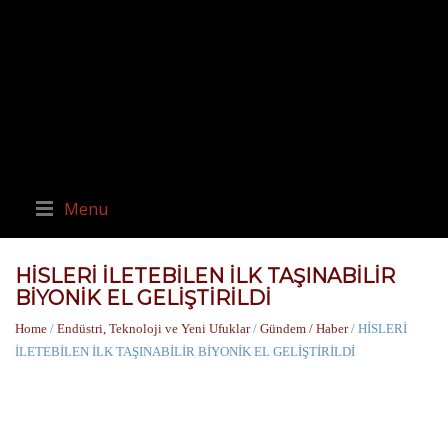
Menu
HİSLERİ İLETEBİLEN İLK TAŞINABİLİR
BİYONİK EL GELİŞTİRİLDİ
Home
/
Endüstri, Teknoloji ve Yeni Ufuklar
/
Gündem / Haber
/ HİSLERİ
İLETEBİLEN İLK TAŞINABİLİR BİYONİK EL GELİŞTİRİLDİ