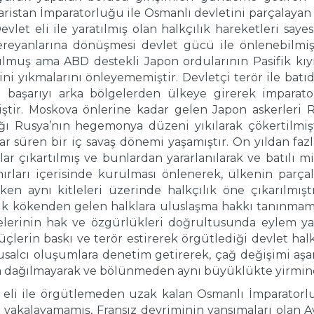
stan İmparatorluğu ile Osmanlı devletini parçalayan u
vlet eli ile yaratılmış olan halkçılık hareketleri saye
 cereyanlarına dönüşmesi devlet gücü ile önlenebilmi
muş ama ABD destekli Japon ordularının Pasifik kıyıl
imini yıkmalarını önleyememiştir. Devletçi terör ile ba
ı başarıyı arka bölgelerden ülkeye girerek impara
ştir. Moskova önlerine kadar gelen Japon askerleri R
ğı Rusya’nın hegemonya düzeni yıkılarak çökertilmişt
ar süren bir iç savaş dönemi yaşamıştır. On yıldan fa
ar çıkartılmış ve bunlardan yararlanılarak ve batılı m
ınırları içerisinde kurulması önlenerek, ülkenin parç
rken aynı kitleleri üzerinde halkçılık öne çıkarılmış
ik kökenden gelen halklara uluslaşma hakkı tanınmamış
itlelerinin hak ve özgürlükleri doğrultusunda eylem y
çlerin baskı ve terör estirerek örgütlediği devlet halk
lusalcı oluşumlara denetim getirerek, çağ değişimi aş
da dağılmayarak ve bölünmeden aynı büyüklükte yirminci
et eli ile örgütlemeden uzak kalan Osmanlı İmparato
ı yakalayamamış, Fransız devriminin yansımaları olan A