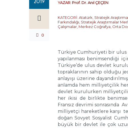
2019
YAZAR:
Prof. Dr. Anıl ÇEÇEN
KATEGORİ:
Atatürk
,
Stratejik Araştırm
Farkındalığı
,
Stratejik Araştırmalar Mer
Çalışmalar
,
Merkez Coğrafya
,
Orta Do
0
Türkiye Cumhuriyeti bir ulus d
yapılanması benimsendiği içi
Türkiye’de ulus devlet kurul
topraklarının sahip olduğu jeo
anlayışı üzerine dayandırılmı
anlamda hem milliyetçilik he
devlet kurulurken milliyetçili
her ikisi de birlikte benimse
Fransız devrimi sonrasında Av
milliyetçi hareketlere karşı t
doğan Sovyet Sosyalist Cumhur
büyük bir devlet ile çok uzu