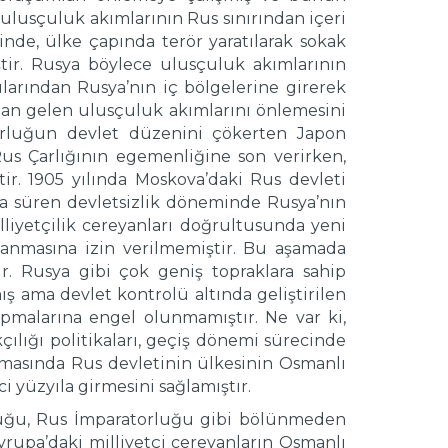
lusçuluk akımlarının Rus sınırından içeri
sinde, ülke çapında terör yaratılarak sokak
ştir. Rusya böylece ulusçuluk akımlarının
arından Rusya’nın iç bölgelerine girerek
tıdan gelen ulusçuluk akımlarını önlemesini
torluğun devlet düzenini çökerten Japon
us Çarlığının egemenliğine son verirken,
ir. 1905 yılında Moskova’daki Rus devleti
zla süren devletsizlik döneminde Rusya’nın
illiyetçilik cereyanları doğrultusunda yeni
alanmasına izin verilmemiştir. Bu aşamada
tır. Rusya gibi çok geniş topraklara sahip
 ama devlet kontrolü altında geliştirilen
apmalarına engel olunmamıştır. Ne var ki,
çılığı politikaları, geçiş dönemi sürecinde
amasında Rus devletinin ülkesinin Osmanlı
 yüzyıla girmesini sağlamıştır.
rluğu, Rus İmparatorluğu gibi bölünmeden
vrupa’daki milliyetçi cereyanların Osmanlı