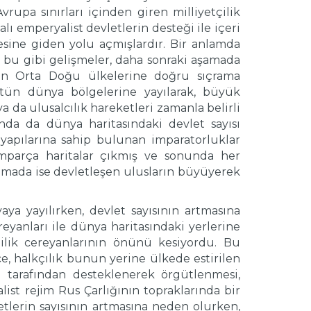
rupa sınırları içinden giren milliyetçilik
ı emperyalist devletlerin desteği ile içeri
sine giden yolu açmışlardır. Bir anlamda
bu gibi gelişmeler, daha sonraki aşamada
en Orta Doğu ülkelerine doğru sıçrama
ütün dünya bölgelerine yayılarak, büyük
 da ulusalcılık hareketleri zamanla belirli
da da dünya haritasındaki devlet sayısı
yapılarına sahip bulunan imparatorluklar
amparça haritalar çıkmış ve sonunda her
şamada ise devletleşen ulusların büyüyerek
ya yayılırken, devlet sayısının artmasına
reyanları ile dünya haritasındaki yerlerine
tçilik cereyanlarının önünü kesiyordu. Bu
, halkçılık bunun yerine ülkede estirilen
ti tarafından desteklenerek örgütlenmesi,
ist rejim Rus Çarlığının topraklarında bir
etlerin sayısının artmasına neden olurken,