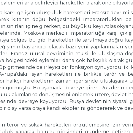
eylemleri ana belirleyici hareketler olarak öne çıkıyorla
ra karşı gelişen ulusçuluk hareketleri Fransız devrimi 
ek kıtanın doğu bölgesindeki imparatorlukları da et
ının sınırları içine girerken, bu büyük ülkeyi Atlas ok
elerinde, Moskova merkezli imparatorluğa karşı çıkışlar
sya bölgesi bu gibi hareketler ile sarsılmaya doğru kaya
eğişimin başlangıcı olacak bazı yeni yapılanmaları ye
tleri Fransız ulusal devriminin etkisi ile uluslaşma do
ya bölgesindeki eylemler daha çok halkçılık olarak 
p gitmesinde belirleyici bir fonksiyon oynuyordu. İki k
vrupa’daki isyan hareketleri ile birlikte terör ve 
ibi halkçı hareketlerin zaman içerisinde uluslaşarak
ğını görmüştü. Bu aşamada devreye giren Rus derin devl
luk akımlarına dönüşmesini önlemek üzere, devlet halkçı
sinde devreye koyuyordu. Rusya devletinin siyasal güç
 bir olay varsa oraya kendi ekiplerini göndererek ve dev
rin terör ve sokak hareketleri örgütlemesine izin ver
usçuluk yaparak bölücü girişimleri gündeme getiren