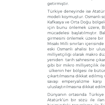
getirmiştir.
Türkiye deneyinde ise Atatür
modeli koymuştur. Osmanlı son
Kafkasya ve Orta Doğu bölgeler
için bunu önlemek üzere, Bal
mücadelesi başlatılmıştır. B
girmesini önlemek üzere bir m
Misakı Milli sınırları içerisin
eski Osmanlı ahalisi bir ulu
milliyetçiliği olarak makro d
yeniden tarih sahnesine çıkart
gibi bir mikro milliyetçilik 
ülkenin her bölgesi ile bütünl
çıkartılmasına dikkat edilmiş 
savaşı emperyalizme karşı 
uluslaştırılmasına dikkat edilm
Dünyanın ortasında Türkiye 
Atatürk’ün bir sözü ile ila