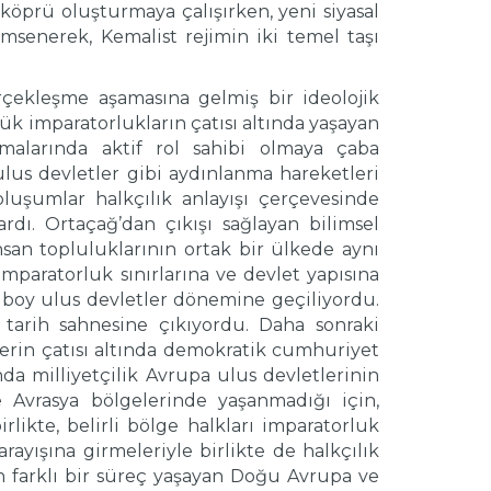
 köprü oluşturmaya çalışırken, yeni siyasal
nimsenerek, Kemalist rejimin iki temel taşı
gerçekleşme aşamasına gelmiş bir ideolojik
k imparatorlukların çatısı altında yaşayan
nmalarında aktif rol sahibi olmaya çaba
ulus devletler gibi aydınlanma hareketleri
luşumlar halkçılık anlayışı çerçevesinde
lardı. Ortaçağ’dan çıkışı sağlayan bilimsel
san topluluklarının ortak bir ülkede aynı
mparatorluk sınırlarına ve devlet yapısına
a boy ulus devletler dönemine geçiliyordu.
r tarih sahnesine çıkıyordu. Daha sonraki
lerin çatısı altında demokratik cumhuriyet
a milliyetçilik Avrupa ulus devletlerinin
Avrasya bölgelerinde yaşanmadığı için,
likte, belirli bölge halkları imparatorluk
ayışına girmeleriyle birlikte de halkçılık
an farklı bir süreç yaşayan Doğu Avrupa ve