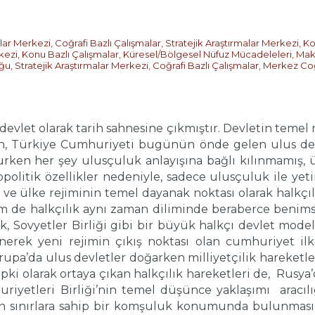
alar Merkezi
,
Coğrafi Bazlı Çalışmalar
,
Stratejik Araştırmalar Merkezi
,
Ko
kezi
,
Konu Bazlı Çalışmalar
,
Küresel/Bölgesel Nüfuz Mücadeleleri
,
Mak
ğu
,
Stratejik Araştırmalar Merkezi
,
Coğrafi Bazlı Çalışmalar
,
Merkez Co
evlet olarak tarih sahnesine çıkmıştır. Devletin temel 
n, Türkiye Cumhuriyeti bugünün önde gelen ulus devle
urken her şey ulusçuluk anlayışına bağlı kılınmamış
politik özellikler nedeniyle, sadece ulusçuluk ile yeti
ş ve ülke rejiminin temel dayanak noktası olarak halkçı
m de halkçılık aynı zaman diliminde beraberce benimse
k, Sovyetler Birliği gibi bir büyük halkçı devlet modeli
nerek yeni rejimin çıkış noktası olan cumhuriyet ilke
rupa’da ulus devletler doğarken milliyetçilik hareket
epki olarak ortaya çıkan halkçılık hareketleri de, Rusya
iyetleri Birliği’nin temel düşünce yaklaşımı aracılığ
n sınırlara sahip bir komşuluk konumunda bulunması n