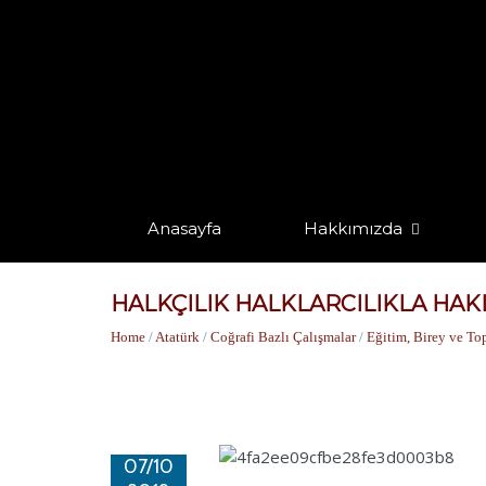
Anasayfa
Hakkımızda
HALKÇILIK HALKLARCILIKLA HA
Home
/
Atatürk
/
Coğrafi Bazlı Çalışmalar
/
Eğitim, Birey ve To
07/10