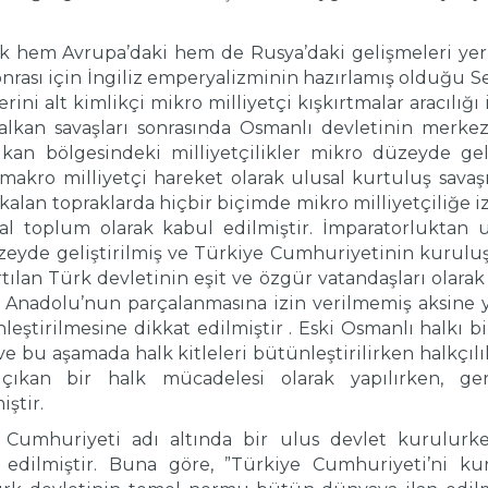
k hem Avrupa’daki hem de Rusya’daki gelişmeleri yer
rası için İngiliz emperyalizminin hazırlamış olduğu Se
ini alt kimlikçi mikro milliyetçi kışkırtmalar aracılığ
kan savaşları sonrasında Osmanlı devletinin merkezi
alkan bölgesindeki milliyetçilikler mikro düzeyde ge
akro milliyetçi hareket olarak ulusal kurtuluş savaşı 
de kalan topraklarda hiçbir biçimde mikro milliyetçiliğe 
sal toplum olarak kabul edilmiştir. İmparatorluktan u
üzeyde geliştirilmiş ve Türkiye Cumhuriyetinin kuruluş 
ılan Türk devletinin eşit ve özgür vatandaşları olarak
ile Anadolu’nun parçalanmasına izin verilmemiş aksine 
eştirilmesine dikkat edilmiştir . Eski Osmanlı halkı bir
ve bu aşamada halk kitleleri bütünleştirilirken halkçılı
çıkan bir halk mücadelesi olarak yapılırken, ger
iştir.
Cumhuriyeti adı altında bir ulus devlet kurulurke
n edilmiştir. Buna göre, ”Türkiye Cumhuriyeti’ni ku