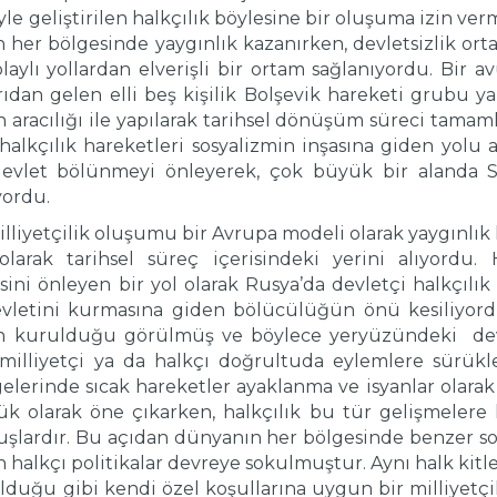
le geliştirilen halkçılık böylesine bir oluşuma izin verm
n her bölgesinde yaygınlık kazanırken, devletsizlik or
aylı yollardan elverişli bir ortam sağlanıyordu. Bir 
ıdan gelen elli beş kişilik Bolşevik hareketi grubu yap
n aracılığı ile yapılarak tarihsel dönüşüm süreci tamaml
halkçılık hareketleri sosyalizmin inşasına giden yolu aç
evlet bölünmeyi önleyerek, çok büyük bir alanda Sov
yordu.
lliyetçilik oluşumu bir Avrupa modeli olarak yaygınlık k
rak tarihsel süreç içerisindeki yerini alıyordu. Ha
sini önleyen bir yol olarak Rusya’da devletçi halkçılı
vletini kurmasına giden bölücülüğün önü kesiliyordu. 
erin kurulduğu görülmüş ve böylece yeryüzündeki d
in milliyetçi ya da halkçı doğrultuda eylemlere sürük
elerinde sıcak hareketler ayaklanma ve isyanlar olarak 
ük olarak öne çıkarken, halkçılık bu tür gelişmelere 
uşlardır. Bu açıdan dünyanın her bölgesinde benzer sor
alkçı politikalar devreye sokulmuştur. Aynı halk kitl
duğu gibi kendi özel koşullarına uygun bir milliyetçi