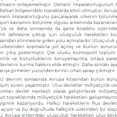
sızmasını önleyememiştir. Osmanlı İmparatorluğunun Av
Balkan bölgesindeki topraklarda etkili olmuştur. Avrupal
smanlı İmparatorluğunu parçalayarak ülkenin bölünme
syon kavramını bölünme olgusu anlamında kazandıran 
u’ya ve daha sonrasında da gene Anadolu üzerind
arih sahnesine çıktığı için ulusçuluk hareketleri b
sından silinmesine giden yolu açmışlardır. Ulusçuluk ya
n ülkesinden kopmasına yol açmış ve bunun sonucun
ir çıkış göstermiştir. Çok uluslu kozmopolit toplum 
birlik ve bütünlüklerini koruyamayınca, ortaya par
 devletini kurma hakkını elde etmiştir. Daha sonraki a
arışa girmeleri yüzünden birinci cihan savaşı çıkmıştır.
nsız devrimi sonrasında Avrupa kıtasından bütün dünya
im süreci yaşanmıştır. Ulus devletler milliyetçilik ce
kımları devlet merkezli olarak geliştirilerek milliye
topraklarında milliyetçilik hareketleri gelişemeyince
yaygınlık kazanıyordu. Halkçı hareketlerin Rus devle
çıyor ve bu doğrultuda halkçılık üzerinden bir sosyal
du. Avrupa kıtasındaki ulusçuluk hareketleri ulus devl