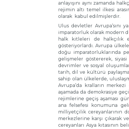
anlayışını aynı zamanda halkçı
rejimin altı temel ilkesi aras
olarak kabul edilmişlerdir.
Ulus devletler Avrupa’sını ya
imparatorluk olarak modern dü
halk kitleleri de halkçılık
gösteriyorlardı. Avrupa ülkel
doğu imparatorluklarında pe
gelişmeler göstererek, siyasi 
devrimler ve sosyal oluşumla
tarih, dil ve kültürü paylaşm
sahip olan ülkelerde, uluslaş
Avrupa’da kralların merkezi 
aşamada da demokrasiye geçilm
rejimlerine geçiş aşaması gü
ana felsefesi konumuna gel
milliyetçilik cereyanlarının 
merkezlerine karşı çıkarak ve
cereyanları Asya kıtasının be