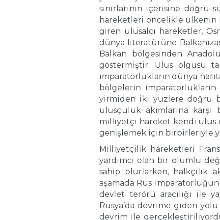
sınırlarının içerisine doğru 
hareketleri öncelikle ülkenin 
giren ulusalcı hareketler, O
dünya literatürüne Balkaniza
Balkan bölgesinden Anadol
göstermiştir. Ulus olgusu t
imparatorlukların dünya harita
bölgelerin imparatorlukları
yirmiden iki yüzlere doğru b
ulusçuluk akımlarına karşı 
milliyetçi hareket kendi ulus
genişlemek için birbirleriyle y
Milliyetçilik hareketleri Fra
yardımcı olan bir olumlu değiş
sahip olurlarken, halkçılık a
aşamada Rus imparatorluğunun 
devlet terörü aracılığı ile 
Rusya’da devrime giden yolu a
devrim ile gerçekleştiriliyor