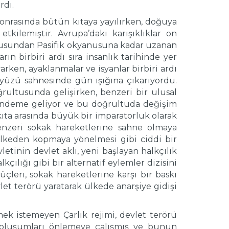
rdı.
sonrasında bütün kıtaya yayılırken, doğuya
kilemiştir. Avrupa’daki karışıklıklar on
yanusundan Pasifik okyanusuna kadar uzanan
ın birbiri ardı sıra insanlık tarihinde yer
rken, ayaklanmalar ve isyanlar birbiri ardı
ryüzü sahnesinde gün ışığına çıkarıyordu.
ğrultusunda gelişirken, benzeri bir ulusal
gündeme geliyor ve bu doğrultuda değişim
ıta arasında büyük bir imparatorluk olarak
benzeri sokak hareketlerine sahne olmaya
 ülkeden kopmaya yönelmesi gibi ciddi bir
etinin devlet aklı, yeni başlayan halkçılık
lığı gibi bir alternatif eylemler dizisini
leri, sokak hareketlerine karşı bir baskı
let terörü yaratarak ülkede anarşiye gidişi
mek istemeyen Çarlık rejimi, devlet terörü
 oluşumları önlemeye çalışmış ve bunun