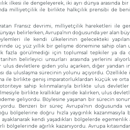
lık ilkesi ile dengeleyerek, iki ayrı dünya arasında bir
ında milliyetçilik ile birlikte halkçılık prensibi de be
ratan Fransız devrimi, milliyetçilik hareketleri ile 
nyayı belirlerken, Avrupa’nın doğusunda yer alan büyü
 eylemleri ile kendi ülkelerinin gelecekteki yapıla
erinde üç yüz yıllık bir gelişme dönemine sahip olan 
k fazla görülmediği için toplumsal tepkiler ya da o
tarihin belirleyici unsurları arasında yerlerini alıyor
r ulus devletlere giden yolu açarken, diğer yandan in
ası da uluslaşma sürecinin yolunu açıyordu. Özellikle i
ma ile birlikte geniş imparatorluklardan küçük ve ort
otoriteye sahip kılınmalarıyla birlikte ulus devletle
esiyle birlikte krallıklar geride kalırken, ulus devlet
ndeme geliyordu. Böylesine yaşanan bir sürecin sonund
iyordu. Benzeri bir süreç Avrupa’nın doğusunda ve 
doğu bölgelerine doğru hızla yaygınlık kazanmasıyla bir
 ayaklanarak kendi yaşadıkları bölgelerde egemenlik ar
lirli bölgelerinde ağırlık kazanıyordu. Avrupa kıtasınd