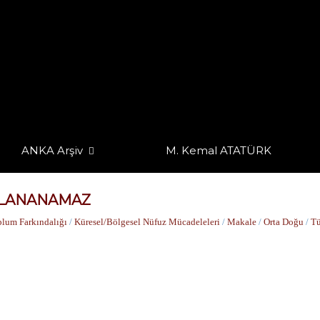
ANKA Arşiv
M. Kemal ATATÜRK
KLANANAMAZ
plum Farkındalığı
/
Küresel/Bölgesel Nüfuz Mücadeleleri
/
Makale
/
Orta Doğu
/
Tü