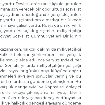
iyordu. Devlet terörü aracılığı ile getirilen
tamına son verecek bir doğrultuda sosyalist
avuç aydının öncülüğünde gerçekleştirilen
ıyordu. İşçi sınıfının olmadığı bir ülkede
anmaya çalışılıyordu. Rusya’da on iki yıllık
ıyordu. Halkçılık girişimleri milliyetçiliği
yet Sosyalist Cumhuriyetleri Birliğinin
azanırken, halkçılık akımı da milliyetçiliği
lk kitlelerini yönlendiren milliyetçilik
k ile sonuç elde edilince yeryüzündeki her
Sonraki yıllarda milliyetçiliğin geliştiği
evlet sayısı bugünkü büyüklüğüne doğru
lenmeleri ayrı ayrı sonuçlar vermiş ve bu
birbiri ardı sıra gündeme gelmişlerdir. Bu
karşılık dengeleyici ve kopmaları önleyici
unlar ortaya çıkmış ama milliyetçiliklerin
eleri üzerinde yaşanan deneyler dünyadaki
lik ve halkçılık dengesi arayışını gündeme