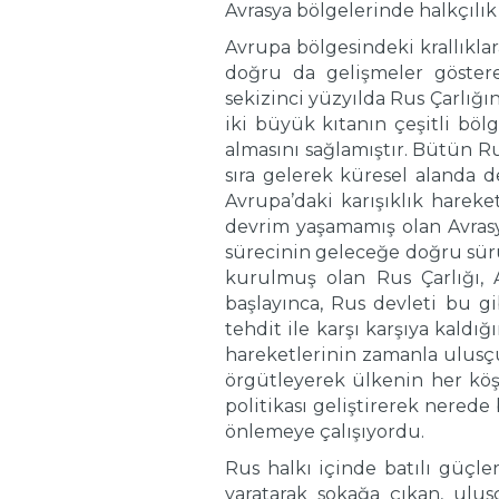
Avrasya bölgelerinde halkçılık 
Avrupa bölgesindeki krallıkla
doğru da gelişmeler gösterer
sekizinci yüzyılda Rus Çarlığ
iki büyük kıtanın çeşitli bölg
almasını sağlamıştır. Bütün Ru
sıra gelerek küresel alanda d
Avrupa’daki karışıklık hareke
devrim yaşamamış olan Avras
sürecinin geleceğe doğru sürü
kurulmuş olan Rus Çarlığı, A
başlayınca, Rus devleti bu g
tehdit ile karşı karşıya kaldı
hareketlerinin zamanla ulusçu
örgütleyerek ülkenin her köşe
politikası geliştirerek nerede
önlemeye çalışıyordu.
Rus halkı içinde batılı güçle
yaratarak sokağa çıkan, ul