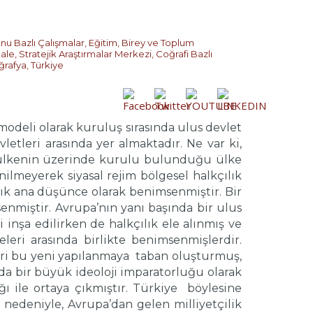
nu Bazlı Çalışmalar
,
Eğitim, Birey ve Toplum
ale
,
Stratejik Araştırmalar Merkezi
,
Coğrafi Bazlı
ğrafya
,
Türkiye
modeli olarak kuruluş sırasında ulus devlet
tleri arasında yer almaktadır. Ne var ki,
, ülkenin üzerinde kurulu bulunduğu ülke
nilmeyerek siyasal rejim bölgesel halkçılık
lık ana düşünce olarak benimsenmiştir. Bir
nmiştir. Avrupa’nın yanı başında bir ulus
 inşa edilirken de halkçılık ele alınmış ve
leri arasında birlikte benimsenmişlerdir.
leri bu yeni yapılanmaya taban oluşturmuş,
’da bir büyük ideoloji imparatorluğu olarak
ı ile ortaya çıkmıştır. Türkiye böylesine
edeniyle, Avrupa’dan gelen milliyetçilik