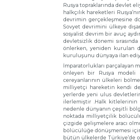
Rusya topraklarında devlet eliy
halkçılık hareketleri Rusya’nı
devrimin gerçekleşmesine dol
Sovyet devrimini ülkeye dışar
sosyalist devrim bir avuç aydı
devletsizlik dönemi sırasında 
önlerken, yeniden kurulan d
kuruluşunu dünyaya ilan edi
İmparatorlukları parçalayan mi
önleyen bir Rusya modeli ola
cereyanlarının ülkeleri bölme
milliyetçi hareketin kendi de
yerlerde yeni ulus devletl
ilerlemiştir .Halk kitlelerin
nedenle dünyanın çeşitli bölg
noktada milliyetçilik bölücül
çizgide gelişmelere aracı olm
bölücülüğe dönüşmemesi için h
bütün ülkelerde Türkiye’de ol