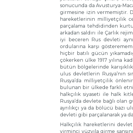
sonucunda da Avusturya-Macari
girmesine izin vermemiştir. De
hareketlerinin milliyetçilik
parçalama tehdidinden kurtul
arkadan saldırı ile Çarlık rej
iyi beceren Rus devleti ayn
ordularına karşı gösterememi
hiçbir batılı gücün yıkamadı
çökerken ülke 1917 yılına kad
bütün bölgelerinde karışıklıkl
ulus devletlerin Rusya’nın s
Rusya’da milliyetçilik önleni
bulunan bir ülkede farklı etn
halkçılık siyaseti ile halk k
Rusya’da devlete bağlı olan gü
ayrılıkçı ya da bölücü bazı u
devleti gibi parçalanarak ya 
Halkçılık hareketlerini devl
yirminci yüzyıla girme şansın