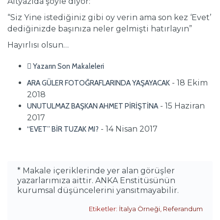
Altyazıda şöyle diyor:
“Siz Yine istediğiniz gibi oy verin ama son kez ‘Evet’
dediğinizde başınıza neler gelmişti hatırlayın”
Hayırlısı olsun…
Yazarın Son Makaleleri
- 18 Ekim
ARA GÜLER FOTOĞRAFLARINDA YAŞAYACAK
2018
- 15 Haziran
UNUTULMAZ BAŞKAN AHMET PİRİŞTİNA
2017
- 14 Nisan 2017
“EVET” BİR TUZAK MI?
* Makale içeriklerinde yer alan görüşler
yazarlarımıza aittir. ANKA Enstitüsünün
kurumsal düşüncelerini yansıtmayabilir.
Etiketler:
İtalya Örneği
,
Referandum