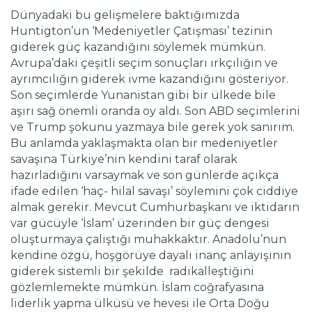
Dünyadaki bu gelişmelere baktığımızda
Huntigton’un ‘Medeniyetler Çatışması’ tezinin
giderek güç kazandığını söylemek mümkün.
Avrupa’daki çeşitli seçim sonuçları ırkçılığın ve
ayrımcılığın giderek ivme kazandığını gösteriyor.
Son seçimlerde Yunanistan gibi bir ülkede bile
aşırı sağ önemli oranda oy aldı. Son ABD seçimlerini
ve Trump şokunu yazmaya bile gerek yok sanırım.
Bu anlamda yaklaşmakta olan bir medeniyetler
savaşına Türkiye’nin kendini taraf olarak
hazırladığını varsaymak ve son günlerde açıkça
ifade edilen ‘haç- hilal savaşı’ söylemini çok ciddiye
almak gerekir. Mevcut Cumhurbaşkanı ve iktidarın
var gücüyle ‘İslam’ üzerinden bir güç dengesi
oluşturmaya çalıştığı muhakkaktır. Anadolu’nun
kendine özgü, hoşgörüye dayalı inanç anlayışının
giderek sistemli bir şekilde radikalleştiğini
gözlemlemekte mümkün. İslam coğrafyasına
liderlik yapma ülküsü ve hevesi ile Orta Doğu