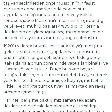
taşıyan seçimlerden önce Mussolini’nin faşist
partisinin genel merkezinde çekilmiştir.
Uygulanan olağanüstü önlemler ve yasaklar
sonucu sadece Mussolini’nin partisinin girebildiği
ve Sİ (evet) mührü basılarak %99 gibi bir oranla
iktidarının onaylandığı bu seçim/ referandum bir
anlamda İtalya için sonun başlangıcı olmuştur.
1920’li yıllarda büyük umutlarla İtalya’nın başına
gelen ve ülkenin imarı, yapılanması konusunda
önemli atılımlar gerçekleştiren(özellikle güney
İtalya’da hala onun döneminde yaptırılan binalar ve
ulaşım ağı konuşulur) Duçe bu siyah beyaz
fotoğraftaki seçimle tüm muhalefeti tasfiye ederek
yetkileri kendinde toplamış ve İtalya’yı, müttefiki
Hitler ile birlikte tüm dünyayı sarmakta olan savaş
ateşinin içine atmıştı.
Tarihsel gelişime baktığımız zaman tek adam
iktidarlarının ancak demokrasinin oturmadığı,
kapalı, gelişmemiş, kabile türü toplumlarda ya da