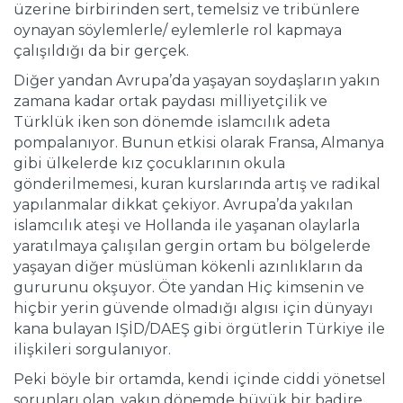
üzerine birbirinden sert, temelsiz ve tribünlere
oynayan söylemlerle/ eylemlerle rol kapmaya
çalışıldığı da bir gerçek.
Diğer yandan Avrupa’da yaşayan soydaşların yakın
zamana kadar ortak paydası milliyetçilik ve
Türklük iken son dönemde islamcılık adeta
pompalanıyor. Bunun etkisi olarak Fransa, Almanya
gibi ülkelerde kız çocuklarının okula
gönderilmemesi, kuran kurslarında artış ve radikal
yapılanmalar dikkat çekiyor. Avrupa’da yakılan
islamcılık ateşi ve Hollanda ile yaşanan olaylarla
yaratılmaya çalışılan gergin ortam bu bölgelerde
yaşayan diğer müslüman kökenli azınlıkların da
gururunu okşuyor. Öte yandan Hiç kimsenin ve
hiçbir yerin güvende olmadığı algısı için dünyayı
kana bulayan IŞİD/DAEŞ gibi örgütlerin Türkiye ile
ilişkileri sorgulanıyor.
Peki böyle bir ortamda, kendi içinde ciddi yönetsel
sorunları olan, yakın dönemde büyük bir badire