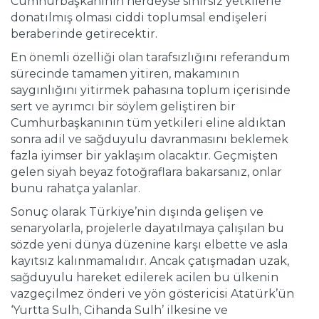
Cumhurbaşkanının nerdeyse sınırsız yetkilerle
donatılmış olması ciddi toplumsal endişeleri
beraberinde getirecektir.
En önemli özelliği olan tarafsızlığını referandum
sürecinde tamamen yitiren, makamının
saygınlığını yitirmek pahasına toplum içerisinde
sert ve ayrımcı bir söylem geliştiren bir
Cumhurbaşkanının tüm yetkileri eline aldıktan
sonra adil ve sağduyulu davranmasını beklemek
fazla iyimser bir yaklaşım olacaktır. Geçmişten
gelen siyah beyaz fotoğraflara bakarsanız, onlar
bunu rahatça yalanlar.
Sonuç olarak Türkiye’nin dışında gelişen ve
senaryolarla, projelerle dayatılmaya çalışılan bu
sözde yeni dünya düzenine karşı elbette ve asla
kayıtsız kalınmamalıdır. Ancak çatışmadan uzak,
sağduyulu hareket edilerek acilen bu ülkenin
vazgeçilmez önderi ve yön göstericisi Atatürk’ün
‘Yurtta Sulh, Cihanda Sulh’ ilkesine ve