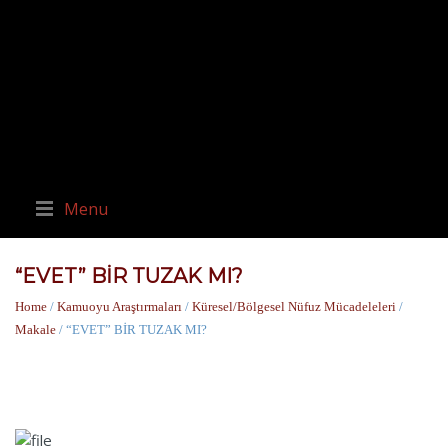
Menu
“EVET” BİR TUZAK MI?
Home
/
Kamuoyu Araştırmaları
/
Küresel/Bölgesel Nüfuz Mücadeleleri
/
Makale
/ “EVET” BİR TUZAK MI?