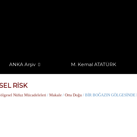
ANKA Arşiv
M. Kemal ATATÜRK
SEL RİSK
ölgesel Nüfuz Mücadeleleri
/
Makale
/
Orta Doğu
/ BİR BOĞAZIN GÖLGESİNDE