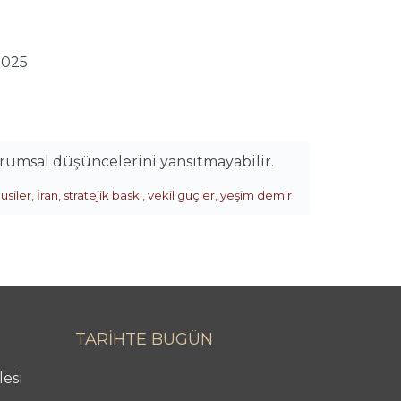
2025
urumsal düşüncelerini yansıtmayabilir.
usiler
,
İran
,
stratejik baskı
,
vekil güçler
,
yeşim demir
TARİHTE BUGÜN
lesi