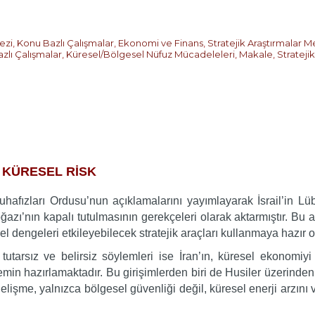
ezi
,
Konu Bazlı Çalışmalar
,
Ekonomi ve Finans
,
Stratejik Araştırmalar M
zlı Çalışmalar
,
Küresel/Bölgesel Nüfuz Mücadeleleri
,
Makale
,
Strateji
 KÜRESEL RİSK
uhafızları Ordusu’nun açıklamalarını yayımlayarak İsrail’in L
ı’nın kapalı tutulmasının gerekçeleri olarak aktarmıştır. Bu açı
 dengeleri etkileyebilecek stratejik araçları kullanmaya hazır 
rsız ve belirsiz söylemleri ise İran’ın, küresel ekonomiyi v
zemin hazırlamaktadır. Bu girişimlerden biri de Husiler üzerind
lişme, yalnızca bölgesel güvenliği değil, küresel enerji arzını ve