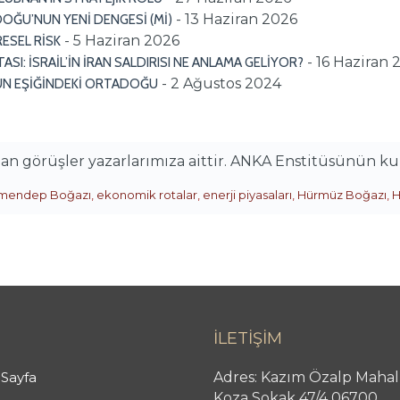
- 13 Haziran 2026
OĞU’NUN YENİ DENGESİ (Mİ)
- 5 Haziran 2026
ESEL RİSK
- 16 Haziran 
I: İSRAİL’İN İRAN SALDIRISI NE ANLAMA GELİYOR?
- 2 Ağustos 2024
UN EŞİĞİNDEKİ ORTADOĞU
alan görüşler yazarlarımıza aittir. ANKA Enstitüsünün k
mendep Boğazı
,
ekonomik rotalar
,
enerji piyasaları
,
Hürmüz Boğazı
,
H
İLETİŞİM
Sayfa
Adres: Kazım Özalp Mahal
Koza Sokak 47/4 06700