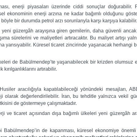
, enerji piyasaları üzerinde ciddi sonuçlar doğurabilir. Pe
sel ekonominin enerji arzına ne kadar bağımlı olduğunu göste
böyle bir durumda petrol arzı sorunlarıyla karşı karşıya kalabilir
 yeni güzergâh arayışına giren gemilerin, daha güvenli anca
ıma sürelerini ve maliyetleri artıracaktır. Bu maliyet artışı yaln
na yansıyabilir. Küresel ticaret zincirinde yaşanacak herhangi b
leri de Babülmendep’te yaşanabilecek bir krizden olumsuz etkil
ırılganlıklarını artırabilir.
usiler aracılığıyla kapatılabileceği yönündeki mesajları, AB
i olarak değerlendirilebilir. İran, bu tehditle yalnızca vekil g
etkisini de göstermeye çalışmaktadır.
ji ve ticaret açısından dışa bağımlı ülkeleri yeni güzergâh ar
 Babülmendep’in de kapanması, küresel ekonomiye önemli bir