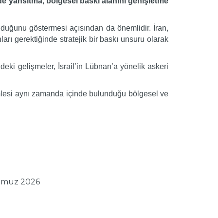
de yansıtma, bölgesel baskı alanını genişletme
lduğunu göstermesi açısından da önemlidir. İran,
arı gerektiğinde stratejik bir baskı unsuru olarak
ki gelişmeler, İsrail’in Lübnan’a yönelik askeri
mlesi aynı zamanda içinde bulunduğu bölgesel ve
mmuz 2026