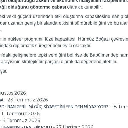
şın oluşturduğu askeri ve ekonomik maliyetleri rakiplerine 
 bağlı olduğunu gösterme çabası
olarak okunabilir.
ki vekil güçleri üzerinden etki oluşturma kapasitesine sahip o
ar uzanan geniş bir alanda etkisini sürdürebildiğini ve bu alanl
.
ın nükleer programı, füze kapasitesi, Hürmüz Boğazı çevresinde
ndaki diplomatik süreçler belirleyici olacaktır.
’daki gelişmelere tepki verdiğini belirtse de Babülmendep ha
rayışının stratejik bir parçası olarak da değerlendirilebilir.
tır.
ğustos 2026
- 23 Temmuz 2026
MA
- 18 Te
ABD-İRAN GERİLİMİ GÜÇ SİYASETİNİ YENİDEN Mİ YAZIYOR?
- 11 Temmuz 2026
- 4 Temmuz 2026
- 27 Haziran 2026
ÜBNAN’IN STRATEJİK ROLÜ