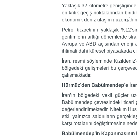
Yaklaşık 32 kilometre genişliğind
en kritik geçiş noktalarından biri
ekonomik deniz ulaşım güzergâhının
Petrol ticaretinin yaklaşık %12’s
gerilimlerin arttığı dönemlerde s
Avrupa ve ABD açısından enerji ar
ihtimali dahi küresel piyasalarda ci
İran, resmi söyleminde Kızıldeniz’
bölgedeki gelişmeleri bu çerçeved
çalışmaktadır.
Hürmüz’den Babülmendep’e İran
İran’ın bölgedeki vekil güçler ü
Babülmendep çevresindeki ticari ge
değerlendirilmektedir. Nitekim Husi
etki, yalnızca saldırıların gerçekl
karşı rotalarını değiştirmesine ned
Babülmendep’in Kapanmasının 