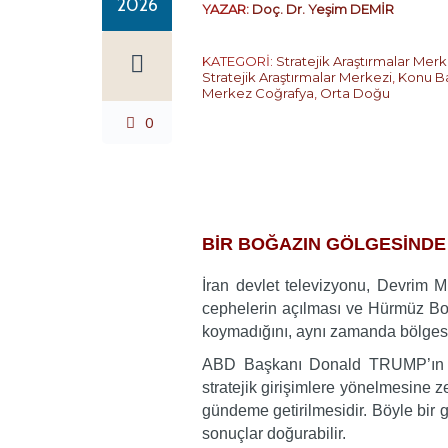
2026
YAZAR:
Doç. Dr. Yeşim DEMİR
KATEGORİ:
Stratejik Araştırmalar Merk
Stratejik Araştırmalar Merkezi
,
Konu Ba
Merkez Coğrafya
,
Orta Doğu
0
…
BİR BOĞAZIN GÖLGESİNDE
İran devlet televizyonu, Devrim M
cephelerin açılması ve Hürmüz Boğaz
koymadığını, aynı zamanda bölgesel
ABD Başkanı Donald TRUMP’ın tuta
stratejik girişimlere yönelmesine 
gündeme getirilmesidir. Böyle bir ge
sonuçlar doğurabilir.