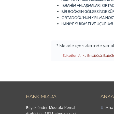
İBRAHİM ANLAŞMALARI: ORTAD
BİR BOĞAZIN GÖLGESİNDE KÜR
ORTADOĞU’NUN KIRILMA NOKTAS
HANİYE SUİKASTI VE UÇURUM
* Makale içeriklerinde yer 
Etiketler:
Anka Enstitüsü
,
Babül
HAKKIMIZDA
ANKA
Büyük önder Mustafa Kemal
Ana 
Atatürk’ün 1921 yılında savaş