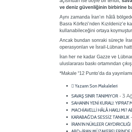
açısından ise böyle bir tehdit,
sava
ve deniz güvenliğinin birbirine
Aynı zamanda İran’ın hâlâ bölgede
Basra Körfezi’nden Kızıldeniz’e kad
kullanabileceğini ortaya koymuştur
Ancak bundan sonraki süreçte İran’
operasyonları ve İsrail-Lübnan hattı
İran her ne kadar Gazze ve Lübnan
uluslararası baskı ortamından çıkış a
*Makale “12 Punto’da da yayınlamış
Yazarın Son Makaleleri
- 3 A
SAVAŞ SINIR TANIMIYOR
SAHANIN YENİ KURALI: YIPRAT
MACHİAVELLİ HÂLÂ HAKLI MI? 
KARABAĞ’DA SESSİZ TANIKLIK
İRAN’IN NÜKLEER CAYDIRICILIĞI
ABD-İRAN MÜZAKERELERİNDE L