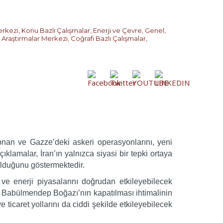
erkezi
,
Konu Bazlı Çalışmalar
,
Enerji ve Çevre
,
Genel
,
k Araştırmalar Merkezi
,
Coğrafi Bazlı Çalışmalar
,
übnan ve Gazze’deki askeri operasyonlarını, yeni
klamalar, İran’ın yalnızca siyasi bir tepki ortaya
olduğunu göstermektedir.
e enerji piyasalarını doğrudan etkileyebilecek
en Babülmendep Boğazı’nın kapatılması ihtimalinin
 ticaret yollarını da ciddi şekilde etkileyebilecek