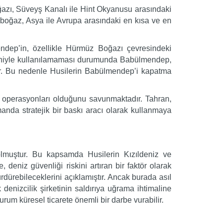
ğazı, Süveyş Kanalı ile Hint Okyanusu arasındaki
u boğaz, Asya ile Avrupa arasındaki en kısa ve en
mendep’in, özellikle Hürmüz Boğazı çevresindeki
nedeniyle kullanılamaması durumunda Babülmendep,
dır. Bu nedenle Husilerin Babülmendep’i kapatma
eri operasyonları olduğunu savunmaktadır. Tahran,
nda stratejik bir baskı aracı olarak kullanmaya
 olmuştur. Bu kapsamda Husilerin Kızıldeniz ve
deniz güvenliği riskini artıran bir faktör olarak
rdürebileceklerini açıklamıştır. Ancak burada asıl
k denizcilik şirketinin saldırıya uğrama ihtimaline
rum küresel ticarete önemli bir darbe vurabilir.