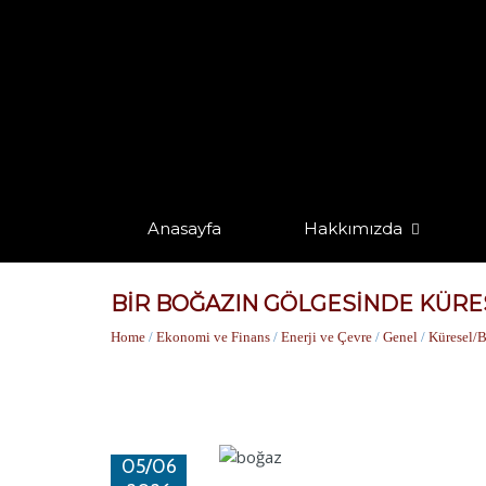
Anasayfa
Hakkımızda
BİR BOĞAZIN GÖLGESİNDE KÜRE
Home
/
Ekonomi ve Finans
/
Enerji ve Çevre
/
Genel
/
Küresel/B
05/06