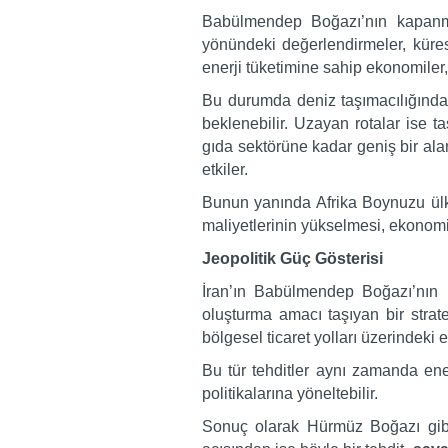
Babülmendep Boğazı’nın kapanması
yönündeki değerlendirmeler, küre
enerji tüketimine sahip ekonomiler, 
Bu durumda deniz taşımacılığında
beklenebilir. Uzayan rotalar ise taş
gıda sektörüne kadar geniş bir ala
etkiler.
Bunun yanında Afrika Boynuzu ülke
maliyetlerinin yükselmesi, ekonomik k
Jeopolitik Güç Gösterisi
İran’ın Babülmendep Boğazı’nın H
oluşturma amacı taşıyan bir stratej
bölgesel ticaret yolları üzerindeki 
Bu tür tehditler aynı zamanda ener
politikalarına yöneltebilir.
Sonuç olarak Hürmüz Boğazı gibi