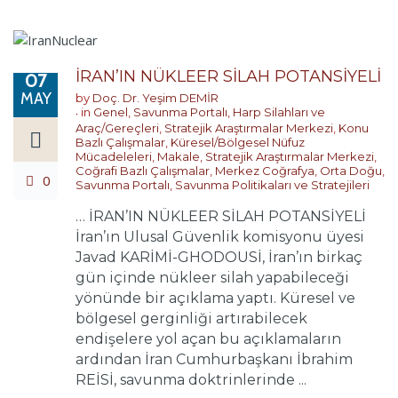
İRAN’IN NÜKLEER SİLAH POTANSİYELİ
07
MAY
by
Doç. Dr. Yeşim DEMİR
in
Genel
,
Savunma Portalı
,
Harp Silahları ve
Araç/Gereçleri
,
Stratejik Araştırmalar Merkezi
,
Konu
Bazlı Çalışmalar
,
Küresel/Bölgesel Nüfuz
Mücadeleleri
,
Makale
,
Stratejik Araştırmalar Merkezi
,
Coğrafi Bazlı Çalışmalar
,
Merkez Coğrafya
,
Orta Doğu
,
0
Savunma Portalı
,
Savunma Politikaları ve Stratejileri
… İRAN’IN NÜKLEER SİLAH POTANSİYELİ
İran’ın Ulusal Güvenlik komisyonu üyesi
Javad KARİMİ-GHODOUSİ, İran’ın birkaç
gün içinde nükleer silah yapabileceği
yönünde bir açıklama yaptı. Küresel ve
bölgesel gerginliği artırabilecek
endişelere yol açan bu açıklamaların
ardından İran Cumhurbaşkanı İbrahim
REİSİ, savunma doktrinlerinde ...