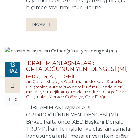
caydırıcılık elde etmesi gerektiğini açık
biçimde savunmuştur. Her ne ...
DEVAMI
İBRAHİM ANLAŞMALARI:
13
ORTADOĞU’NUN YENİ DENGESİ (Mİ)
HAZ
by
Doç. Dr. Yeşim DEMİR
in
Genel
,
Stratejik Araştırmalar Merkezi
,
Konu Bazlı
Çalışmalar
,
Küresel/Bölgesel Nüfuz Mücadeleleri
,
Makale
,
Stratejik Araştırmalar Merkezi
,
Coğrafi Bazlı
Çalışmalar
,
Merkez Coğrafya
,
Orta Doğu
0
… İBRAHİM ANLAŞMALARI:
ORTADOĞU’NUN YENİ DENGESİ (Mİ)
Birkaç hafta önce, ABD Başkanı Donald
TRUMP, İran ile ilişkiler ve olası anlaşmalar
konusunda farklı mesajlar verirken, diğer