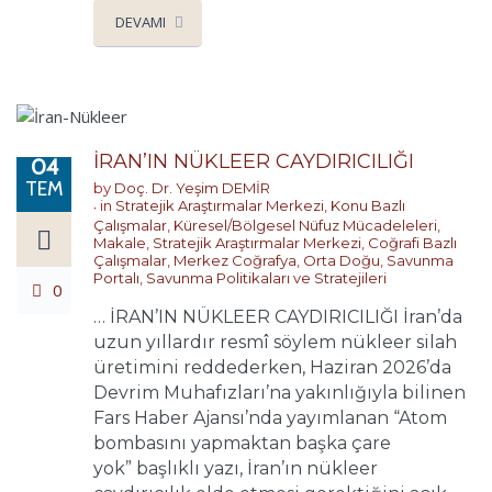
DEVAMI
İRAN’IN NÜKLEER CAYDIRICILIĞI
04
TEM
by
Doç. Dr. Yeşim DEMİR
in
Stratejik Araştırmalar Merkezi
,
Konu Bazlı
Çalışmalar
,
Küresel/Bölgesel Nüfuz Mücadeleleri
,
Makale
,
Stratejik Araştırmalar Merkezi
,
Coğrafi Bazlı
Çalışmalar
,
Merkez Coğrafya
,
Orta Doğu
,
Savunma
Portalı
,
Savunma Politikaları ve Stratejileri
0
… İRAN’IN NÜKLEER CAYDIRICILIĞI İran’da
uzun yıllardır resmî söylem nükleer silah
üretimini reddederken, Haziran 2026’da
Devrim Muhafızları’na yakınlığıyla bilinen
Fars Haber Ajansı’nda yayımlanan “Atom
bombasını yapmaktan başka çare
yok” başlıklı yazı, İran’ın nükleer