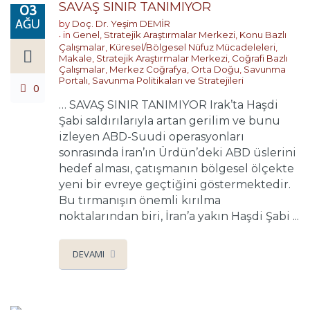
SAVAŞ SINIR TANIMIYOR
03
AĞU
by
Doç. Dr. Yeşim DEMİR
in
Genel
,
Stratejik Araştırmalar Merkezi
,
Konu Bazlı
Çalışmalar
,
Küresel/Bölgesel Nüfuz Mücadeleleri
,
Makale
,
Stratejik Araştırmalar Merkezi
,
Coğrafi Bazlı
Çalışmalar
,
Merkez Coğrafya
,
Orta Doğu
,
Savunma
Portalı
,
Savunma Politikaları ve Stratejileri
0
… SAVAŞ SINIR TANIMIYOR Irak’ta Haşdi
Şabi saldırılarıyla artan gerilim ve bunu
izleyen ABD-Suudi operasyonları
sonrasında İran’ın Ürdün’deki ABD üslerini
hedef alması, çatışmanın bölgesel ölçekte
yeni bir evreye geçtiğini göstermektedir.
Bu tırmanışın önemli kırılma
noktalarından biri, İran’a yakın Haşdi Şabi ...
DEVAMI