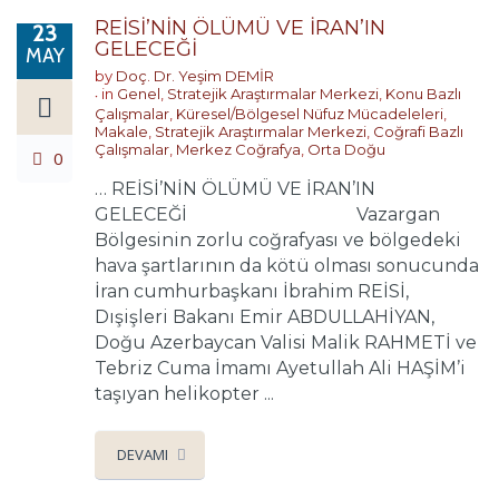
REİSİ’NİN ÖLÜMÜ VE İRAN’IN
23
GELECEĞİ
MAY
by
Doç. Dr. Yeşim DEMİR
in
Genel
,
Stratejik Araştırmalar Merkezi
,
Konu Bazlı
Çalışmalar
,
Küresel/Bölgesel Nüfuz Mücadeleleri
,
Makale
,
Stratejik Araştırmalar Merkezi
,
Coğrafi Bazlı
Çalışmalar
,
Merkez Coğrafya
,
Orta Doğu
0
… REİSİ’NİN ÖLÜMÜ VE İRAN’IN
GELECEĞİ Vazargan
Bölgesinin zorlu coğrafyası ve bölgedeki
hava şartlarının da kötü olması sonucunda
İran cumhurbaşkanı İbrahim REİSİ,
Dışişleri Bakanı Emir ABDULLAHİYAN,
Doğu Azerbaycan Valisi Malik RAHMETİ ve
Tebriz Cuma İmamı Ayetullah Ali HAŞİM’i
taşıyan helikopter ...
DEVAMI