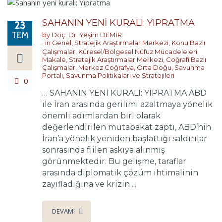
SAHANIN YENİ KURALI: YIPRATMA
23
TEM
by
Doç. Dr. Yeşim DEMİR
in
Genel
,
Stratejik Araştırmalar Merkezi
,
Konu Bazlı
Çalışmalar
,
Küresel/Bölgesel Nüfuz Mücadeleleri
,
Makale
,
Stratejik Araştırmalar Merkezi
,
Coğrafi Bazlı
Çalışmalar
,
Merkez Coğrafya
,
Orta Doğu
,
Savunma
Portalı
,
Savunma Politikaları ve Stratejileri
0
… SAHANIN YENİ KURALI: YIPRATMA ABD
ile İran arasında gerilimi azaltmaya yönelik
önemli adımlardan biri olarak
değerlendirilen mutabakat zaptı, ABD’nin
İran’a yönelik yeniden başlattığı saldırılar
sonrasında fiilen askıya alınmış
görünmektedir. Bu gelişme, taraflar
arasında diplomatik çözüm ihtimalinin
zayıfladığına ve krizin ...
DEVAMI