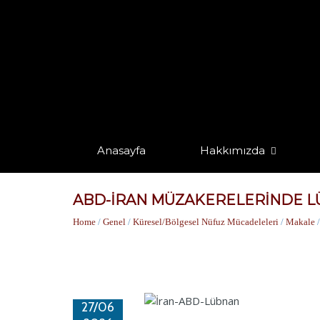
Anasayfa
Hakkımızda
ABD-İRAN MÜZAKERELERİNDE LÜ
Home
/
Genel
/
Küresel/Bölgesel Nüfuz Mücadeleleri
/
Makale
27/06