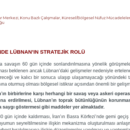
ar Merkezi
,
Konu Bazlı Çalışmalar
,
Küresel/Bölgesel Nüfuz Mücadeleler
ğu
DE LÜBNAN’IN STRATEJİK ROLÜ
a savaşın 60 gün içinde sonlandırılmasına yönelik görüşmele
ası beklenen ancak Lübnan’daki gelişmeler nedeniyle ertelenen
receği ve kalıcı bir sonuca ulaşıp ulaşamayacağı yönündeki t
na oturmuş olması bölgesel istikrar açısından önemli bir gelişm
’ın birbirlerine karşı herhangi bir savaş veya askeri ope
a erdirilmesi, Lübnan’ın toprak bütünlüğünün korunması, t
 saygı göstermesi gibi maddeler yer almaktadır.
 gün içinde kaldırması, İran’ın Basra Körfezi’nde gemi geçiş g
nyumun seyreltilmesine ilişkin mekanizma oluşturulması anlaşma
erbest bırakılmasına ilişkin düzenlemeler yapılması ve yaptırımla