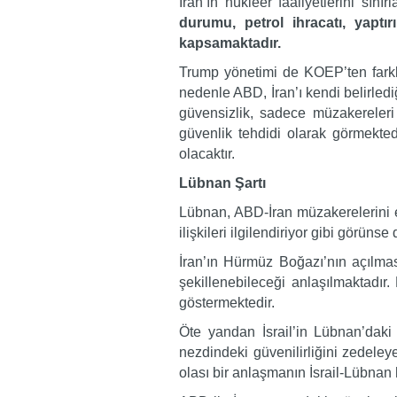
İran’ın nükleer faaliyetlerini sı
durumu, petrol ihracatı, yaptı
kapsamaktadır.
Trump yönetimi de KOEP’ten farklı
nedenle ABD, İran’ı kendi belirled
güvensizlik, sadece müzakereleri 
güvenlik tehdidi olarak görmekte
olacaktır.
Lübnan Şartı
Lübnan, ABD-İran müzakerelerini e
ilişkileri ilgilendiriyor gibi görü
İran’ın Hürmüz Boğazı’nın açılma
şekillenebileceği anlaşılmaktadır
göstermektedir.
Öte yandan İsrail’in Lübnan’daki
nezdindeki güvenilirliğini zedeley
olası bir anlaşmanın İsrail-Lübnan