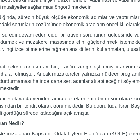
li muafiyetler sağlanması öngörülmektedir.
dığında, sürecin büyük ölçüde ekonomik adımlar ve yaptırımları
ndaki sorunların çözümünde ekonomik araçların öncelikli olarak
un süredir devam eden ciddi bir güven sorununun gölgesinde y
ürdürmek ve müzakere masasında elini güçlendirmek istemektedi
. İngilizce bilmelerine rağmen ana dillerini kullanmaları, ulusal 
t çeken konulardan biri, İran’ın zenginleştirilmiş uranyum st
dialar olmuştur. Ancak müzakereler yalnızca nükleer programla
ni durdurmaması halinde daha sert adımlar atılabileceğini söy
mektedir.
bilecek ya da yeniden artırabilecek önemli bir unsur olarak ön
açısından bir tehdit olarak görülmektedir. Bu doğrultuda İsrai
 gördüğü sürece kalacağını açıklamıştır.
ran Nedir?
e imzalanan Kapsamlı Ortak Eylem Planı’ndan (KOEP) önemli yö