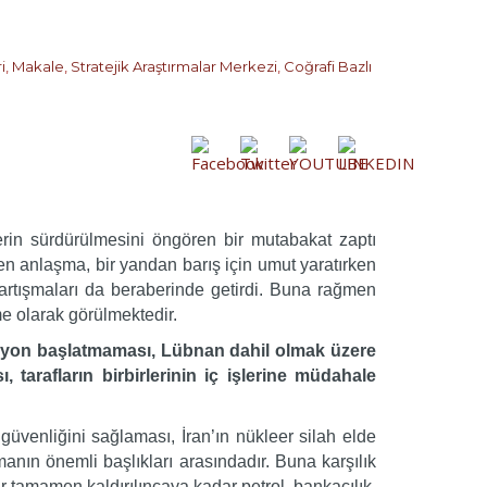
i
,
Makale
,
Stratejik Araştırmalar Merkezi
,
Coğrafi Bazlı
rin sürdürülmesini öngören bir mutabakat zaptı
 anlaşma, bir yandan barış için umut yaratırken
artışmaları da beraberinde getirdi. Buna rağmen
e olarak görülmektedir.
rasyon başlatmaması, Lübnan dahil olmak üzere
arafların birbirlerinin iç işlerine müdahale
üvenliğini sağlaması, İran’ın nükleer silah elde
nın önemli başlıkları arasındadır. Buna karşılık
r tamamen kaldırılıncaya kadar petrol, bankacılık,