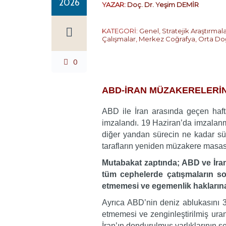
2026
YAZAR:
Doç. Dr. Yeşim DEMİR
KATEGORİ:
Genel
,
Stratejik Araştırmal
Çalışmalar
,
Merkez Coğrafya
,
Orta Do
0
ABD-İRAN MÜZAKERELERİN
ABD ile İran arasında geçen haft
imzalandı. 19 Haziran’da imzalanm
diğer yandan sürecin ne kadar sü
tarafların yeniden müzakere masası
Mutabakat zaptında; ABD ve İran
tüm cephelerde çatışmaların son
etmemesi ve egemenlik haklarına
Ayrıca ABD’nin deniz ablukasını 30
etmemesi ve zenginleştirilmiş ura
İran’ın dondurulmuş varlıklarının s