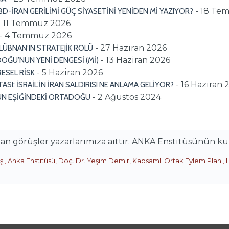
- 18 Te
ABD-İRAN GERİLİMİ GÜÇ SİYASETİNİ YENİDEN Mİ YAZIYOR?
- 11 Temmuz 2026
- 4 Temmuz 2026
- 27 Haziran 2026
ÜBNAN’IN STRATEJİK ROLÜ
- 13 Haziran 2026
OĞU’NUN YENİ DENGESİ (Mİ)
- 5 Haziran 2026
ESEL RİSK
- 16 Haziran 
I: İSRAİL’İN İRAN SALDIRISI NE ANLAMA GELİYOR?
- 2 Ağustos 2024
UN EŞİĞİNDEKİ ORTADOĞU
alan görüşler yazarlarımıza aittir. ANKA Enstitüsünün k
şı
,
Anka Enstitüsü
,
Doç. Dr. Yeşim Demir
,
Kapsamlı Ortak Eylem Planı
,