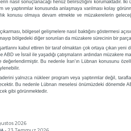
rin nasıl sonuçlanacağı henüz belirsizliğini korumaktadır. İki
ram ve yaptırımlar konusunda anlaşmaya varılması kolay gör
arlık konusu olmaya devam etmekte ve müzakerelerin geleceğin
ıkarması, bölgesel gelişmelere nasıl baktığını göstermesi açısı
kalmayıp bölgedeki diğer sorunları da müzakere sürecinin bir parç
tlarını kabul ettiren bir taraf olmaktan çok ortaya çıkan yeni d
se ABD ve İsrail ile yaşadığı çatışmaların ardından müzakere ma
e değerlendirmiştir. Bu nedenle İran’ın Lübnan konusunu özel
lenebilir.
derini yalnızca nükleer program veya yaptırımlar değil, tarafl
ecektir. Bu nedenle Lübnan meselesi önümüzdeki dönemde ABD-İ
ek gibi görünmektedir.
ğustos 2026
- 23 Temmuz 2026
MA