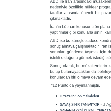
ABD ile İran arasındaki müzakerele
nedeniyle özellikle nükleer prog
taraflar arasında önemli bir paz
çıkmaktadır.
İran’ın Lübnan konusunu ön plana ç
yaptırımlar gibi konularla sınırlı 
ABD ise bu süreçte sadece kendi şar
sonuç almaya çalışmaktadır. İran i
sorunları gündeme taşımak için d
istekli olduğunu görmek istediği söy
Sonuç olarak, bu müzakerelerin ka
bulup bulamayacakları da belirley
konulardan biri olmaya devam edec
*12 Punto’da yayınlanmıştır.
Yazarın Son Makaleleri
- 3 A
SAVAŞ SINIR TANIMIYOR
SAHANIN YENİ KURALI: YIPRAT