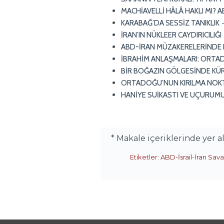
MACHİAVELLİ HÂLÂ HAKLI MI? 
KARABAĞ’DA SESSİZ TANIKLIK
İRAN’IN NÜKLEER CAYDIRICILIĞI
ABD-İRAN MÜZAKERELERİNDE L
İBRAHİM ANLAŞMALARI: ORTAD
BİR BOĞAZIN GÖLGESİNDE KÜR
ORTADOĞU’NUN KIRILMA NOKTAS
HANİYE SUİKASTI VE UÇURUM
* Makale içeriklerinde yer 
Etiketler:
ABD-İsrail-İran Sava