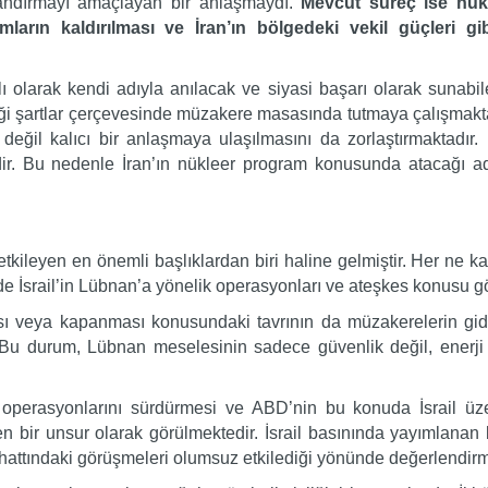
nırlandırmayı amaçlayan bir anlaşmaydı.
Mevcut süreç ise nük
rımların kaldırılması ve İran’ın bölgedeki vekil güçleri
 olarak kendi adıyla anılacak ve siyasi başarı olarak sunabi
iği şartlar çerçevesinde müzakere masasında tutmaya çalışmakta
değil kalıcı bir anlaşmaya ulaşılmasını da zorlaştırmaktadır.
dir. Bu nedenle İran’ın nükleer program konusunda atacağı ad
tkileyen en önemli başlıklardan biri haline gelmiştir. Her ne 
nse de İsrail’in Lübnan’a yönelik operasyonları ve ateşkes konusu
sı veya kapanması konusundaki tavrının da müzakerelerin gidi
. Bu durum, Lübnan meselesinin sadece güvenlik değil, enerji 
 operasyonlarını sürdürmesi ve ABD’nin bu konuda İsrail üze
en bir unsur olarak görülmektedir. İsrail basınında yayımlanan
 hattındaki görüşmeleri olumsuz etkilediği yönünde değerlendirm