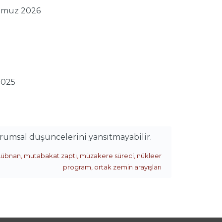
mmuz 2026
2025
urumsal düşüncelerini yansıtmayabilir.
Lübnan
,
mutabakat zaptı
,
müzakere süreci
,
nükleer
program
,
ortak zemin arayışları