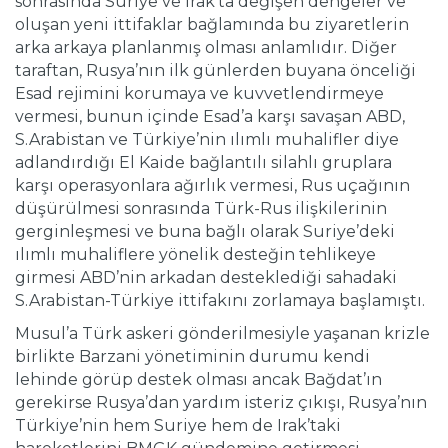
sonrasında Suriye ve Irak’ta değişen dengeler ve
oluşan yeni ittifaklar bağlamında bu ziyaretlerin
arka arkaya planlanmış olması anlamlıdır. Diğer
taraftan, Rusya’nın ilk günlerden buyana önceliği
Esad rejimini korumaya ve kuvvetlendirmeye
vermesi, bunun içinde Esad’a karşı savaşan ABD,
S.Arabistan ve Türkiye’nin ılımlı muhalifler diye
adlandırdığı El Kaide bağlantılı silahlı gruplara
karşı operasyonlara ağırlık vermesi, Rus uçağının
düşürülmesi sonrasında Türk-Rus ilişkilerinin
gerginleşmesi ve buna bağlı olarak Suriye’deki
ılımlı muhaliflere yönelik desteğin tehlikeye
girmesi ABD’nin arkadan desteklediği sahadaki
S.Arabistan-Türkiye ittifakını zorlamaya başlamıştı.
Musul’a Türk askeri gönderilmesiyle yaşanan krizle
birlikte Barzani yönetiminin durumu kendi
lehinde görüp destek olması ancak Bağdat’ın
gerekirse Rusya’dan yardım isteriz çıkışı, Rusya’nın
Türkiye’nin hem Suriye hem de Irak’taki