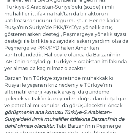
hareketlerini BMGK gündemine getirmesi
Türkiye-S.Arabistan-Suriye’deki (sözde) ılımlı
muhalifler ittifakına Irak’tan da bir aktörün
katılması sonucunu doğurmuştur. Her ne kadar
Rusya’nın Suriye’de PKK/PYD’ye yönelik artış
gösteren askeri desteği, Peşmergeye yönelik siyasi
desteği ile birlikte az sayıdaki askeri yardımı olsa da
Peşmerge ve PKK/PYD halen Amerikan
kontrolündedir. Hal böyle olunca da Barzani’nin
ABD’nin onayladığı Türkiye-S.Arabistan ittifakında
yer alması da kaçınılmaz olacaktır.
Barzani’nin Türkiye ziyaretinde muhakkak ki
Rusya ile yaşanan kriz nedeniyle Türkiye’nin
alternatif enerji kaynak arayışı da gündeme
gelecek ve Irak’ın kuzeyinden doğrudan doğal gaz
ve petrol alımı konuları da görüşülecektir. Ancak
görüşmenin ana konusu Türkiye-S.Arabistan-
Suriye’deki ılımlı muhalifler ittifakına Barzani’nin de
dahil olması olacaktır.
Tabi Barzani’nin Peşmerge
için silah yardımı istemesi de büyük ihtimaldir.