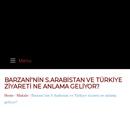
Menu
BARZANI’NIN S.ARABISTAN VE TÜRKIYE
ZIYARETI NE ANLAMA GELIYOR?
Home
/
Makale
/ Barzani’nin S.Arabistan ve Türkiye ziyareti ne anlama
geliyor?