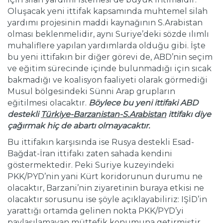
Oluşacak yeni ittifak kapsamında muhtemel silah
yardımı projesinin maddi kaynağının S.Arabistan
olması beklenmelidir, aynı Suriye’deki sözde ılımlı
muhaliflere yapılan yardımlarda olduğu gibi. İşte
bu yeni ittifakın bir diğer görevi de, ABD’nin seçim
ve eğitim sürecinde içinde bulunmadığı için sıcak
bakmadığı ve koalisyon faaliyeti olarak görmediği
Musul bölgesindeki Sünni Arap grupların
eğitilmesi olacaktır.
Böylece bu yeni ittifaki ABD
destekli
Türkiye-Barzanistan-S.Arabistan
ittifakı diye
çağırmak hiç de abartı olmayacaktır.
Bu ittifakın karşısında ise Rusya destekli Esad-
Bağdat-İran ittifakı zaten sahada kendini
göstermektedir. Peki Suriye kuzeyindeki
PKK/PYD’nin yani Kürt koridorunun durumu ne
olacaktır, Barzani’nin ziyaretinin buraya etkisi ne
olacaktır sorusunu ise şöyle açıklayabiliriz: IŞİD’in
yarattığı ortamda gelinen nokta PKK/PYD’yi
paylaşılamayan müttefik konumuna getirmiştir.