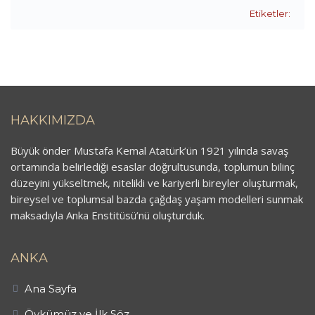
Etiketler:
HAKKIMIZDA
Büyük önder Mustafa Kemal Atatürk’ün 1921 yılında savaş
ortamında belirlediği esaslar doğrultusunda, toplumun bilinç
düzeyini yükseltmek, nitelikli ve kariyerli bireyler oluşturmak,
bireysel ve toplumsal bazda çağdaş yaşam modelleri sunmak
maksadıyla Anka Enstitüsü’nü oluşturduk.
ANKA
Ana Sayfa
Öykümüz ve İlk Söz