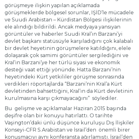
görüşmeye ilişkin yapılan açıklamada
görüşmeklerde bölgesel sorunlar, IŞİD’le mücadele
ve Suudi Arabistan – Kürdistan Bölgesi ilişkilerinin
ele alındığı bildirildi. Ancak medyaya yansıyan
görüntüler ve haberler Suudi Kral’ın Barzani’yi
devlet başkanı statüsüyle karşıladığını çok kalabalı
bir devlet heyetinin görüşmelere katıldığını, elele
dolaşarak çok samimi görüntüler sergilediğini ve
Kral’ın Barzani’ye her türlü siyasi ve ekonomik
desteği vaat ettiği yönünde. Hatta Barzani’nin
heyetindeki Kürt yetkililer görüşme sonrasında
verdikleri röportajlarda “Barzani’nin Kral’a Kürt
devletinden bahsettiğini, Kral’ın da Kürt devletinin
kurulmasına karşı çıkmayacağını” söylediler.
Bu gelişme ve açıklamalar Haziran 2015 başında
deşifre olan bir konuyu hatırlattı. O tarihte
Vaşington’daki ünlü düşünce kuruluşu Dış İlişkiler
Konseyi-CFR S.Arabistan ve İsrail’den önemli birer
konuşmacıyı aynı konferansta ağırlamıştı. İsrail’den