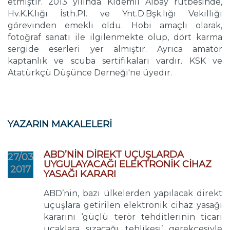
etmiştir. 2013 yılında Kıdemli Albay rütbesinde,
Hv.K.K.lığı İsth.Pl. ve Ynt.D.Bşk.lığı Vekilliği
görevinden emekli oldu. Hobi amaçlı olarak,
fotoğraf sanatı ile ilgilenmekte olup, dört karma
sergide eserleri yer almıştır. Ayrıca amatör
kaptanlık ve scuba sertifikaları vardır. KSK ve
Atatürkçü Düşünce Derneği'ne üyedir.
YAZARIN MAKALELERİ
ABD’NİN DİREKT UÇUŞLARDA
27/03
UYGULAYACAĞI ELEKTRONİK CİHAZ
2017
YASAĞI KARARI
ABD’nin, bazı ülkelerden yapılacak direkt
uçuşlara getirilen elektronik cihaz yasağı
kararını ‘güçlü terör tehditlerinin ticari
uçaklara sızacağı tehlikesi’ gerekçesiyle