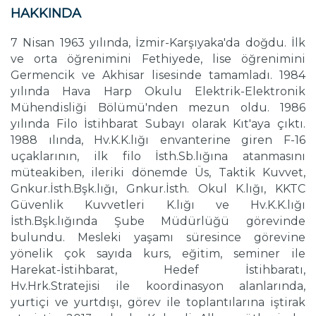
HAKKINDA
7 Nisan 1963 yılında, İzmir-Karşıyaka'da doğdu. İlk
ve orta öğrenimini Fethiyede, lise öğrenimini
Germencik ve Akhisar lisesinde tamamladı. 1984
yılında Hava Harp Okulu Elektrik-Elektronik
Mühendisliği Bölümü'nden mezun oldu. 1986
yılında Filo İstihbarat Subayı olarak Kıt'aya çıktı.
1988 ılında, Hv.K.K.lığı envanterine giren F-16
uçaklarının, ilk filo İsth.Sb.lığına atanmasını
müteakiben, ileriki dönemde Üs, Taktik Kuvvet,
Gnkur.İsth.Bşk.lığı, Gnkur.İsth. Okul K.lığı, KKTC
Güvenlik Kuvvetleri K.lığı ve Hv.K.K.lığı
İsth.Bşk.lığında Şube Müdürlüğü görevinde
bulundu. Mesleki yaşamı süresince görevine
yönelik çok sayıda kurs, eğitim, seminer ile
Harekat-İstihbarat, Hedef İstihbaratı,
Hv.Hrk.Stratejisi ile koordinasyon alanlarında,
yurtiçi ve yurtdışı, görev ile toplantılarına iştirak