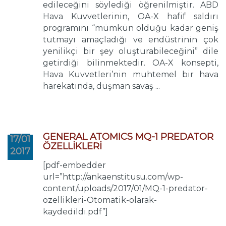
edileceğini söylediği öğrenilmiştir. ABD
Hava Kuvvetlerinin, OA-X hafif saldırı
programını “mümkün olduğu kadar geniş
tutmayı amaçladığı ve endüstrinin çok
yenilikçi bir şey oluşturabileceğini” dile
getirdiği bilinmektedir. OA-X konsepti,
Hava Kuvvetleri’nin muhtemel bir hava
harekatında, düşman savaş ...
GENERAL ATOMICS MQ-1 PREDATOR
17/01
ÖZELLİKLERİ
2017
[pdf-embedder
url=”http://ankaenstitusu.com/wp-
content/uploads/2017/01/MQ-1-predator-
özellikleri-Otomatik-olarak-
kaydedildi.pdf”]