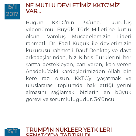
NE MUTLU DEVLETİMİZ KKTC’MİZ
15/11
VAR…
2017
Bugün KKTC’nin 34’üncü kuruluş
yıldönümü. Büyük Türk Milleti’ne kutlu
olsun. Varoluş Mücadelemizin Lideri
rahmetli Dr. Fazıl Küçük ile devletimizin
kurucusu rahmetli Rauf Denktaş ve dava
arkadaşlarından, biz Kıbrıs Türklerini her
şartta destekleyen, can veren, kan veren
Anadolu’daki kardeşlerimizden Allah bin
kere razı olsun. KKTC’yi yaşatmak ve
uluslararası toplumda hak ettiği yerini
almasını sağlamak bizlerin en büyük
görevi ve sorumluluğudur. 34’üncü ...
TRUMP’IN NÜKLEER YETKİLERİ
15/11
SENATO’DA TARTIŞILDI