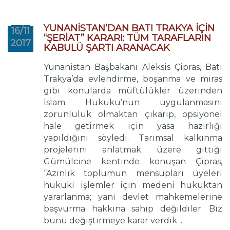
YUNANİSTAN’DAN BATI TRAKYA İÇİN
16/11
“ŞERİAT” KARARI: TÜM TARAFLARIN
2017
KABULÜ ŞARTI ARANACAK
Yunanistan Başbakanı Aleksis Çipras, Batı
Trakya’da evlendirme, boşanma ve miras
gibi konularda müftülükler üzerinden
İslam Hukuku’nun uygulanmasını
zorunluluk olmaktan çıkarıp, opsiyonel
hale getirmek için yasa hazırlığı
yapıldığını söyledi. Tarımsal kalkınma
projelerini anlatmak üzere gittiği
Gümülcine kentinde konuşan Çipras,
“Azınlık toplumun mensupları üyeleri
hukuki işlemler için medeni hukuktan
yararlanma; yani devlet mahkemelerine
başvurma hakkına sahip değildiler. Biz
bunu değiştirmeye karar verdik ...