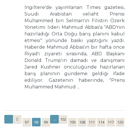
İngiltere'de yayımlanan Times gazetesi,
Suudi Arabistan veliaht Prensi
Muhammed bin Selman'ın Filistin Özerk
Yönetimi lideri Mahmud Abbas'a "ABD'nin
hazırladığı Orta Doğu barış planını kabul
etmesi" yönünde baskı yaptığını yazdı.
Haberde Mahmud Abbas'ın bir hafta önce
Riyad'ı ziyareti sırasında, ABD Başkanı
Donald Trump'ın damadı ve danışmanı
Jared Kushner öncülüğünde hazırlanan
barış planının gündeme geldiği ifade
ediliyor. Gazetenin haberinde, "Prens
Muhammed Mahmud ...
…
102
97
98
99
105
108
111
114
117
120