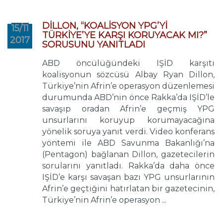
DİLLON, “KOALİSYON YPG’Yİ
15/11
TÜRKİYE’YE KARŞI KORUYACAK MI?”
2017
SORUSUNU YANITLADI
ABD öncülüğündeki IŞİD karşıtı
koalisyonun sözcüsü Albay Ryan Dillon,
Türkiye’nin Afrin’e operasyon düzenlemesi
durumunda ABD’nin önce Rakka’da IŞİD’le
savaşıp oradan Afrin’e geçmiş YPG
unsurlarını koruyup korumayacağına
yönelik soruya yanıt verdi. Video konferans
yöntemi ile ABD Savunma Bakanlığı’na
(Pentagon) bağlanan Dillon, gazetecilerin
sorularını yanıtladı. Rakka’da daha önce
IŞİD’e karşı savaşan bazı YPG unsurlarının
Afrin’e geçtiğini hatırlatan bir gazetecinin,
Türkiye’nin Afrin’e operasyon ...