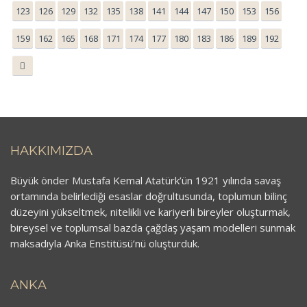
123
126
129
132
135
138
141
144
147
150
153
156
159
162
165
168
171
174
177
180
183
186
189
192
HAKKIMIZDA
Büyük önder Mustafa Kemal Atatürk’ün 1921 yılında savaş
ortamında belirlediği esaslar doğrultusunda, toplumun bilinç
düzeyini yükseltmek, nitelikli ve kariyerli bireyler oluşturmak,
bireysel ve toplumsal bazda çağdaş yaşam modelleri sunmak
maksadıyla Anka Enstitüsü’nü oluşturduk.
ANKA