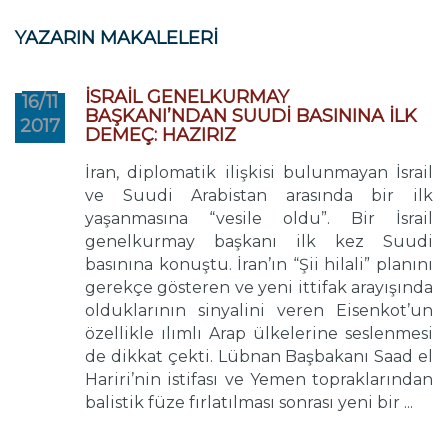
YAZARIN MAKALELERİ
İSRAİL GENELKURMAY
16/11
BAŞKANI’NDAN SUUDİ BASININA İLK
2017
DEMEÇ: HAZIRIZ
İran, diplomatik ilişkisi bulunmayan İsrail
ve Suudi Arabistan arasında bir ilk
yaşanmasına “vesile oldu”. Bir İsrail
genelkurmay başkanı ilk kez Suudi
basınına konuştu. İran’ın “Şii hilali” planını
gerekçe gösteren ve yeni ittifak arayışında
olduklarının sinyalini veren Eisenkot’un
özellikle ılımlı Arap ülkelerine seslenmesi
de dikkat çekti. Lübnan Başbakanı Saad el
Hariri’nin istifası ve Yemen topraklarından
balistik füze fırlatılması sonrası yeni bir ...