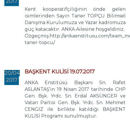
2017
Kent kooperatifçiliğinin önde gelen
isimlerinden Sayın Taner TOPÇU Bilimsel
Danışma Kurulumuza ve Yazar kadromuza
güç katacaktır. ANKA Ailesine hoşgeldiniz.
Özgeçmiş:http://ankaenstitusu.com/team_m
taner-topcu/
BAŞKENT KULİSİ 19.07.2017
20/04
2017
ANKA Enstitüsü Başkanı Sn. Rafet
ASLANTAŞ’ın 19 Nisan 2017 tarihinde CHP
Gen. Bşk. Yrdc. Sn. Erdal AKSÜNGER ve
Vatan Partisi Gen. Bşk. Yrdc. Sn. Mehmet
CENGİZ ile birlikte katıldığı BAŞKENT
KULİSİ Programı sunulmuştur.