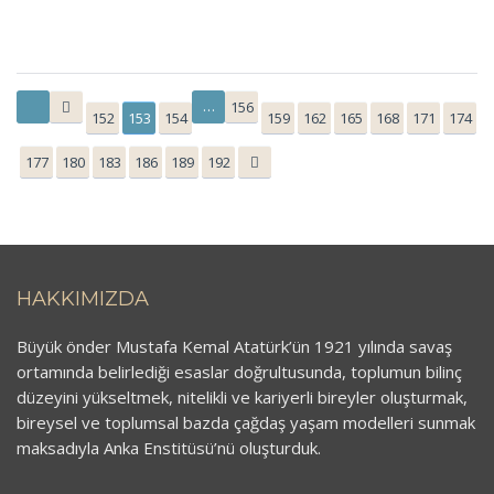
…
156
152
153
154
159
162
165
168
171
174
177
180
183
186
189
192
HAKKIMIZDA
Büyük önder Mustafa Kemal Atatürk’ün 1921 yılında savaş
ortamında belirlediği esaslar doğrultusunda, toplumun bilinç
düzeyini yükseltmek, nitelikli ve kariyerli bireyler oluşturmak,
bireysel ve toplumsal bazda çağdaş yaşam modelleri sunmak
maksadıyla Anka Enstitüsü’nü oluşturduk.