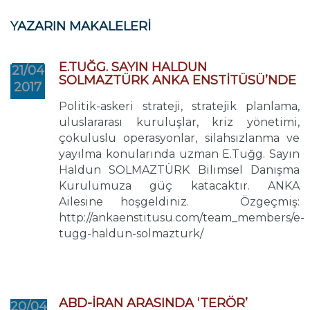
YAZARIN MAKALELERİ
E.TUĞG. SAYIN HALDUN
21/04
SOLMAZTÜRK ANKA ENSTİTÜSÜ’NDE
2017
Politik-askeri strateji, stratejik planlama,
uluslararası kuruluşlar, kriz yönetimi,
çokuluslu operasyonlar, silahsızlanma ve
yayılma konularında uzman E.Tuğg. Sayın
Haldun SOLMAZTÜRK Bilimsel Danışma
Kurulumuza güç katacaktır. ANKA
Ailesine hoşgeldiniz. Özgeçmiş:
http://ankaenstitusu.com/team_members/e-
tugg-haldun-solmazturk/
ABD-İRAN ARASINDA ‘TERÖR’
20/04