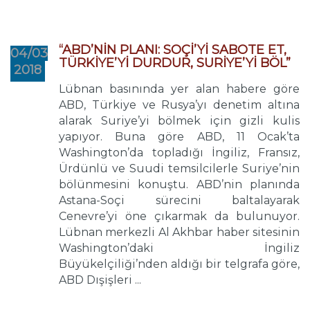
“ABD’NİN PLANI: SOÇİ’Yİ SABOTE ET,
04/03
TÜRKİYE’Yİ DURDUR, SURİYE’Yİ BÖL”
2018
Lübnan basınında yer alan habere göre
ABD, Türkiye ve Rusya’yı denetim altına
alarak Suriye’yi bölmek için gizli kulis
yapıyor. Buna göre ABD, 11 Ocak’ta
Washington’da topladığı İngiliz, Fransız,
Ürdünlü ve Suudi temsilcilerle Suriye’nin
bölünmesini konuştu. ABD’nin planında
Astana-Soçi sürecini baltalayarak
Cenevre’yi öne çıkarmak da bulunuyor.
Lübnan merkezli Al Akhbar haber sitesinin
Washington’daki İngiliz
Büyükelçiliği’nden aldığı bir telgrafa göre,
ABD Dışişleri ...