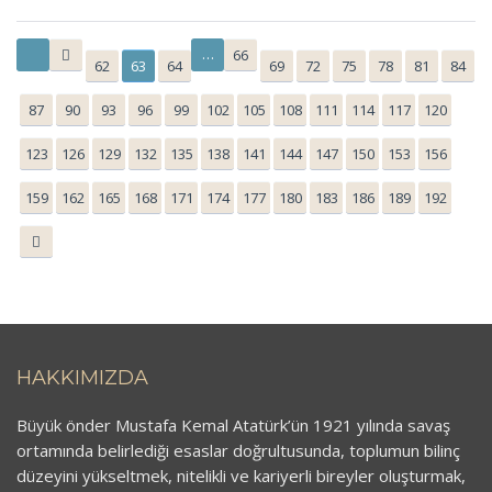
…
66
62
63
64
69
72
75
78
81
84
87
90
93
96
99
102
105
108
111
114
117
120
123
126
129
132
135
138
141
144
147
150
153
156
159
162
165
168
171
174
177
180
183
186
189
192
HAKKIMIZDA
Büyük önder Mustafa Kemal Atatürk’ün 1921 yılında savaş
ortamında belirlediği esaslar doğrultusunda, toplumun bilinç
düzeyini yükseltmek, nitelikli ve kariyerli bireyler oluşturmak,