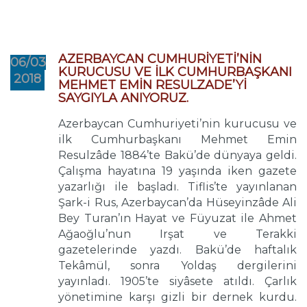
AZERBAYCAN CUMHURİYETİ’NİN
06/03
KURUCUSU VE İLK CUMHURBAŞKANI
2018
MEHMET EMİN RESULZADE’Yİ
SAYGIYLA ANIYORUZ.
Azerbaycan Cumhuriyeti’nin kurucusu ve
ilk Cumhurbaşkanı Mehmet Emin
Resulzâde 1884’te Bakü’de dünyaya geldi.
Çalışma hayatına 19 yaşında iken gazete
yazarlığı ile başladı. Tiflis’te yayınlanan
Şark-i Rus, Azerbaycan’da Hüseyinzâde Ali
Bey Turan’ın Hayat ve Füyuzat ile Ahmet
Ağaoğlu’nun Irşat ve Terakki
gazetelerinde yazdı. Bakü’de haftalık
Tekâmül, sonra Yoldaş dergilerini
yayınladı. 1905’te siyâsete atıldı. Çarlık
yönetimine karşı gizli bir dernek kurdu.