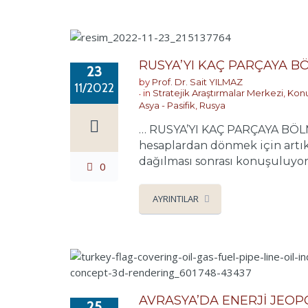
RUSYA’YI KAÇ PARÇAYA B
23
by
Prof. Dr. Sait YILMAZ
11/2022
in
Stratejik Araştırmalar Merkezi
,
Konu
Asya - Pasifik
,
Rusya
… RUSYA’YI KAÇ PARÇAYA BÖLME
hesaplardan dönmek için artık
dağılması sonrası konuşuluyor.
0
AYRINTILAR
AVRASYA’DA ENERJİ JEOPO
25