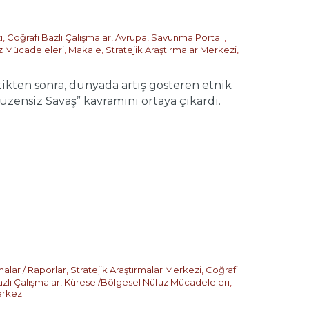
i
,
Coğrafi Bazlı Çalışmalar
,
Avrupa
,
Savunma Portalı
,
z Mücadeleleri
,
Makale
,
Stratejik Araştırmalar Merkezi
,
en sonra, dünyada artış gösteren etnik
Düzensiz Savaş” kavramını ortaya çıkardı.
malar / Raporlar
,
Stratejik Araştırmalar Merkezi
,
Coğrafi
zlı Çalışmalar
,
Küresel/Bölgesel Nüfuz Mücadeleleri
,
erkezi