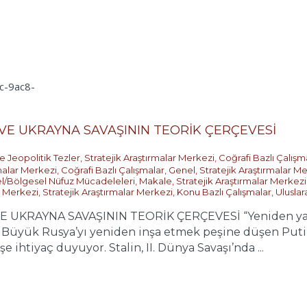
 VE UKRAYNA SAVAŞININ TEORİK ÇERÇEVESİ
e Jeopolitik Tezler
,
Stratejik Araştırmalar Merkezi
,
Coğrafi Bazlı Çalışm
rmalar Merkezi
,
Coğrafi Bazlı Çalışmalar
,
Genel
,
Stratejik Araştırmalar M
l/Bölgesel Nüfuz Mücadeleleri
,
Makale
,
Stratejik Araştırmalar Merkezi
r Merkezi
,
Stratejik Araştırmalar Merkezi
,
Konu Bazlı Çalışmalar
,
Uluslar
 UKRAYNA SAVAŞININ TEORİK ÇERÇEVESİ “Yeniden yapa
Büyük Rusya’yı yeniden inşa etmek peşine düşen Putin,
e ihtiyaç duyuyor. Stalin, II. Dünya Savaşı’nda ...