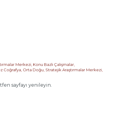
ştırmalar Merkezi
,
Konu Bazlı Çalışmalar
,
z Coğrafya
,
Orta Doğu
,
Stratejik Araştırmalar Merkezi
,
en sayfayı yenileyin.