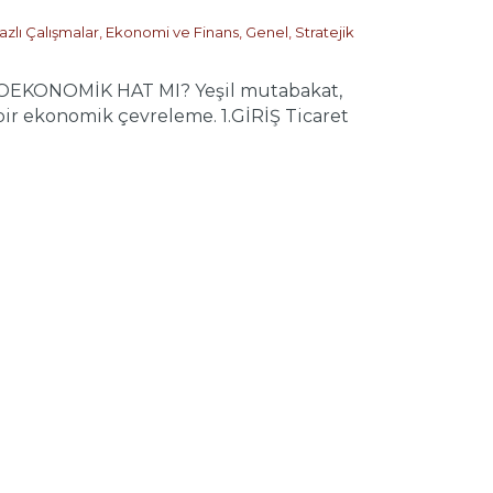
zlı Çalışmalar
,
Ekonomi ve Finans
,
Genel
,
Stratejik
OEKONOMİK HAT MI? Yeşil mutabakat,
bir ekonomik çevreleme. 1.GİRİŞ Ticaret