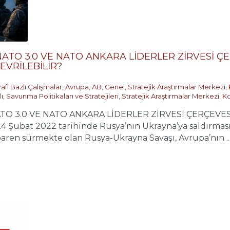
NATO 3.0 VE NATO ANKARA LİDERLER ZİRVESİ
EVRİLEBİLİR?
afi Bazlı Çalışmalar
,
Avrupa
,
AB
,
Genel
,
Stratejik Araştırmalar Merkezi
,
ı
,
Savunma Politikaları ve Stratejileri
,
Stratejik Araştırmalar Merkezi
,
Ko
ATO 3.0 VE NATO ANKARA LİDERLER ZİRVESİ ÇERÇEV
Şubat 2022 tarihinde Rusya’nın Ukrayna’ya saldırmasıy
tibaren sürmekte olan Rusya-Ukrayna Savaşı, Avrupa’nın ..