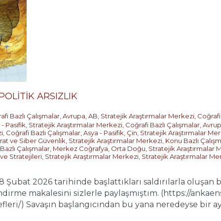
POLİTİK ARSIZLIK
afi Bazlı Çalışmalar
,
Avrupa
,
AB
,
Stratejik Araştırmalar Merkezi
,
Coğrafi
- Pasifik
,
Stratejik Araştırmalar Merkezi
,
Coğrafi Bazlı Çalışmalar
,
Avru
i
,
Coğrafi Bazlı Çalışmalar
,
Asya - Pasifik
,
Çin
,
Stratejik Araştırmalar Me
arat ve Siber Güvenlik
,
Stratejik Araştırmalar Merkezi
,
Konu Bazlı Çalışm
 Bazlı Çalışmalar
,
Merkez Coğrafya
,
Orta Doğu
,
Stratejik Araştırmalar 
e Stratejileri
,
Stratejik Araştırmalar Merkezi
,
Stratejik Araştırmalar Me
 28 Şubat 2026 tarihinde başlattıkları saldırılarla oluşan
dirme makalesini sizlerle paylaşmıştım. (https://ankaen
leri/) Savaşın başlangıcından bu yana neredeyse bir aya 