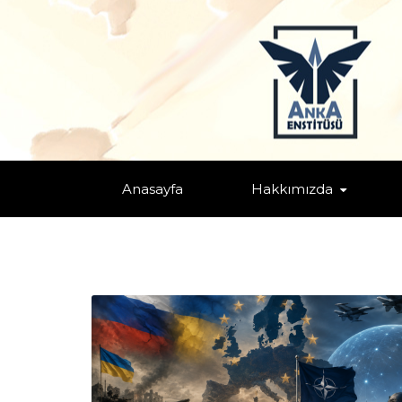
AB
Anasayfa
Hakkımızda
Home
/
AB
/
Genel
/
Küresel/Bölgesel Nüfuz Mücadeleleri
/
Mak