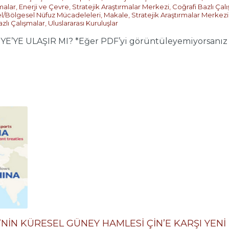
malar
,
Enerji ve Çevre
,
Stratejik Araştırmalar Merkezi
,
Coğrafi Bazlı Çal
l/Bölgesel Nüfuz Mücadeleleri
,
Makale
,
Stratejik Araştırmalar Merkezi
zlı Çalışmalar
,
Uluslararası Kuruluşlar
E ULAŞIR MI? *Eğer PDF’yi görüntüleyemiyorsanız lüt
’NİN KÜRESEL GÜNEY HAMLESİ ÇİN’E KARŞI YEN