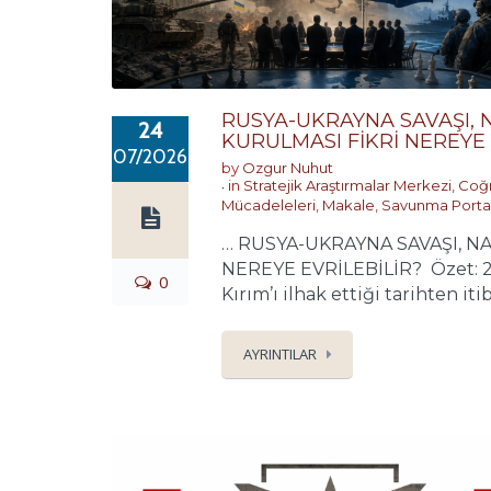
RUSYA-UKRAYNA SAVAŞI, 
24
KURULMASI FİKRİ NEREYE 
07/2026
by
Ozgur Nuhut
in
Stratejik Araştırmalar Merkezi
,
Coğr
Mücadeleleri
,
Makale
,
Savunma Portal
… RUSYA-UKRAYNA SAVAŞI, N
NEREYE EVRİLEBİLİR? Özet: 24 
0
Kırım’ı ilhak ettiği tarihten i
AYRINTILAR