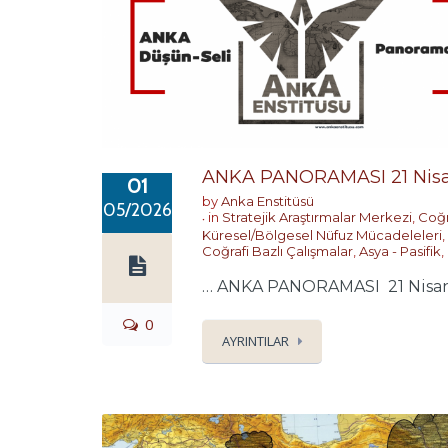
ANKA PANORAMASI 21 Nisa
01
by
Anka Enstitüsü
05/2026
in
Stratejik Araştırmalar Merkezi
,
Coğr
Küresel/Bölgesel Nüfuz Mücadeleleri
,
Coğrafi Bazlı Çalışmalar
,
Asya - Pasifik
,
… ANKA PANORAMASI 21 Nisan-2
0
AYRINTILAR