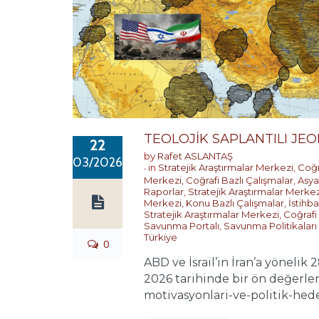
TEOLOJİK SAPLANTILI JEO
22
by
Rafet ASLANTAŞ
03/2026
in
Stratejik Araştırmalar Merkezi
,
Coğr
Merkezi
,
Coğrafi Bazlı Çalışmalar
,
Asya 
Raporlar
,
Stratejik Araştırmalar Merkez
Merkezi
,
Konu Bazlı Çalışmalar
,
İstihb
Stratejik Araştırmalar Merkezi
,
Coğrafi
Savunma Portalı
,
Savunma Politikaları v
Türkiye
0
ABD ve İsrail’in İran’a yönelik
2026 tarihinde bir ön değerlen
motivasyonlari-ve-politik-hedef