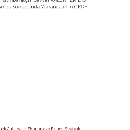
stihbaratçısı Savvas KALENTERİDİS
 düşmesi sonucunda Yunanistan’ın GKRY
zlı Çalışmalar
,
Ekonomi ve Finans
,
Stratejik