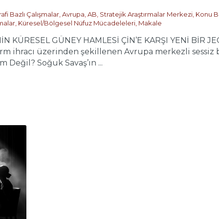
afi Bazlı Çalışmalar
,
Avrupa
,
AB
,
Stratejik Araştırmalar Merkezi
,
Konu Ba
malar
,
Küresel/Bölgesel Nüfuz Mücadeleleri
,
Makale
NİN KÜRESEL GÜNEY HAMLESİ ÇİN’E KARŞI YENİ BİR JE
orm ihracı üzerinden şekillenen Avrupa merkezli sessiz 
 Değil? Soğuk Savaş’ın ...