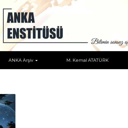
ANKA Arşiv
M. Kemal ATATÜRK
ale
/
Savunma Politikaları ve Stratejileri
/
Uluslararası Kuruluşlar
/