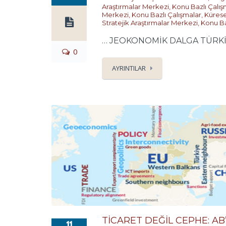
Araştırmalar Merkezi
,
Konu Bazlı Çalış
Merkezi
,
Konu Bazlı Çalışmalar
,
Kürese
Stratejik Araştırmalar Merkezi
,
Konu Ba
… JEOKONOMİK DALGA TÜRKİYE’Y
0
AYRINTILAR
TİCARET DEĞİL CEPHE: AB
11