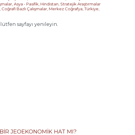
ışmalar
,
Asya - Pasifik
,
Hindistan
,
Stratejik Araştırmalar
,
Coğrafi Bazlı Çalışmalar
,
Merkez Coğrafya
,
Türkiye
,
fen sayfayı yenileyin.
İ BİR JEOEKONOMİK HAT MI?