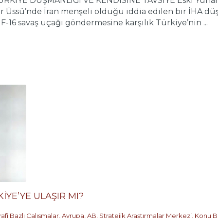
RKİYE DÜŞMANLIĞI VE KENDİSİNE TAVSİYE Eski Yunan İ
ratur Üssü’nde İran menşeli olduğu iddia edilen bir İHA
 F-16 savaş uçağı göndermesine karşılık Türkiye’nin ...
YE’YE ULAŞIR MI?
afi Bazlı Çalışmalar
,
Avrupa
,
AB
,
Stratejik Araştırmalar Merkezi
,
Konu Ba