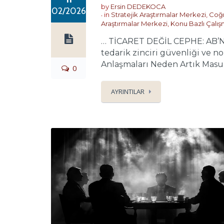
by
Ersin DEDEKOCA
02/2026
in
Stratejik Araştırmalar Merkezi
,
Coğr
Araştırmalar Merkezi
,
Konu Bazlı Çalış
… TİCARET DEĞİL CEPHE: AB’
tedarik zinciri güvenliği ve n
Anlaşmaları Neden Artık Masum
0
AYRINTILAR