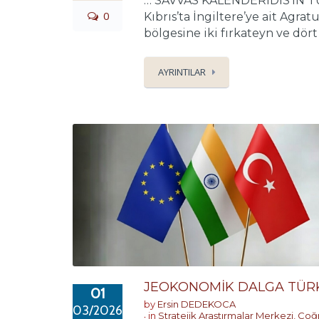
… SAVVAS KALENDERİDİS’İN TÜ
0
Kıbrıs’ta İngiltere’ye ait Ag
bölgesine iki fırkateyn ve dört
AYRINTILAR
JEOKONOMİK DALGA TÜRKİ
01
by
Ersin DEDEKOCA
03/2026
in
Stratejik Araştırmalar Merkezi
,
Coğr