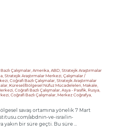
 Bazlı Çalışmalar
,
Amerika
,
ABD
,
Stratejik Araştırmalar
pa
,
Stratejik Araştırmalar Merkezi
,
Çalışmalar /
rkezi
,
Coğrafi Bazlı Çalışmalar
,
Stratejik Araştırmalar
alar
,
Küresel/Bölgesel Nüfuz Mücadeleleri
,
Makale
,
Merkezi
,
Coğrafi Bazlı Çalışmalar
,
Asya - Pasifik
,
Rusya
,
rkezi
,
Coğrafi Bazlı Çalışmalar
,
Merkez Coğrafya
,
 bölgesel savaş ortamına yönelik 7 Mart
stitusu.com/abdnin-ve-israilin-
yakın bir süre geçti. Bu süre ...