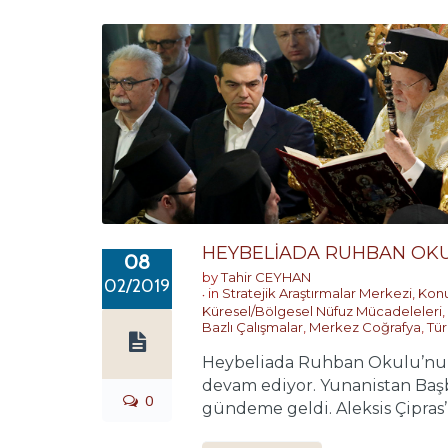
HEYBELİADA RUHBAN OKUL
08
by
Tahir CEYHAN
02/2019
in
Stratejik Araştırmalar Merkezi
,
Konu
Küresel/Bölgesel Nüfuz Mücadeleleri
,
Bazlı Çalışmalar
,
Merkez Coğrafya
,
Tür
Heybeliada Ruhban Okulu’nun y
devam ediyor. Yunanistan Başb
0
gündeme geldi. Aleksis Çipras