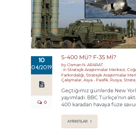
S-400 MÜ? F-35 Mİ?
10
by
Osman N. ARARAT
04/2019
in
Stratejik Araştırmalar Merkezi
,
Coğr
Farkındalığı
,
Stratejik Araştırmalar Mer
Çalışmalar
,
Asya - Pasifik
,
Rusya
,
Strate
Geçtiğimiz günlerde New York
yayımladı. BBC Türkçe’nin akta
0
400 karadan havaya füze savun
AYRINTILAR