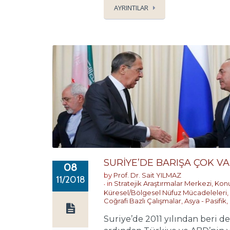
AYRINTILAR
SURİYE’DE BARIŞA ÇOK V
08
by
Prof. Dr. Sait YILMAZ
11/2018
in
Stratejik Araştırmalar Merkezi
,
Konu
Küresel/Bölgesel Nüfuz Mücadeleleri
,
Coğrafi Bazlı Çalışmalar
,
Asya - Pasifik
,
Suriye’de 2011 yılından beri d