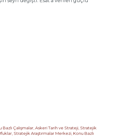
ın seyri değişti. Esat’a verilen güçlü
 Bazlı Çalışmalar
,
Askeri Tarih ve Strateji
,
Stratejik
Ufuklar
,
Stratejik Araştırmalar Merkezi
,
Konu Bazlı