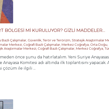
RT BÖLGESİ Mİ KURULUYOR? GİZLİ MADDELER…
 Bazlı Çalışmalar
,
Güvenlik, Terör ve Terörizm
,
Stratejik Araştırmalar M
ırmalar Merkezi
,
Coğrafi Bazlı Çalışmalar
,
Merkez Coğrafya
,
Orta Doğu
,
jik Araştırmalar Merkezi
,
Coğrafi Bazlı Çalışmalar
,
Merkez Coğrafya
,
Tü
eden önce şunu da hatırlatalım. Yeni Suriye Anayasası 
Anayasa Komitesi adı altında ilk toplantısını yapacak. 
çözüm ile ilgili ...