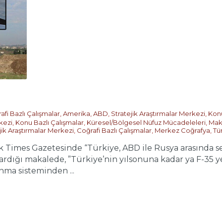
afi Bazlı Çalışmalar
,
Amerika
,
ABD
,
Stratejik Araştırmalar Merkezi
,
Konu
kezi
,
Konu Bazlı Çalışmalar
,
Küresel/Bölgesel Nüfuz Mücadeleleri
,
Mak
jik Araştırmalar Merkezi
,
Coğrafi Bazlı Çalışmalar
,
Merkez Coğrafya
,
Tü
 Times Gazetesinde “Türkiye, ABD ile Rusya arasında s
rdığı makalede, ”Türkiye’nin yılsonuna kadar ya F-35 ye
ma sisteminden ...