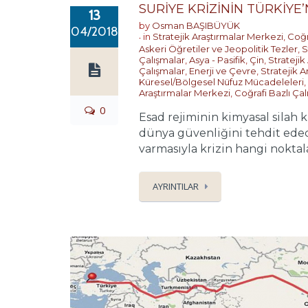
SURİYE KRİZİNİN TÜRKİYE’N
13
by
Osman BAŞIBÜYÜK
04/2018
in
Stratejik Araştırmalar Merkezi
,
Coğr
Askeri Öğretiler ve Jeopolitik Tezler
,
S
Çalışmalar
,
Asya - Pasifik
,
Çin
,
Stratejik
Çalışmalar
,
Enerji ve Çevre
,
Stratejik 
Küresel/Bölgesel Nüfuz Mücadeleleri
,
Araştırmalar Merkezi
,
Coğrafi Bazlı Çal
0
Esad rejiminin kimyasal silah k
dünya güvenliğini tehdit ede
varmasıyla krizin hangi noktala
AYRINTILAR