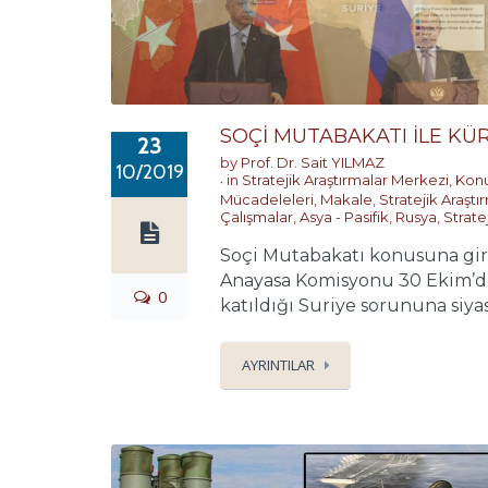
SOÇİ MUTABAKATI İLE KÜ
23
by
Prof. Dr. Sait YILMAZ
10/2019
in
Stratejik Araştırmalar Merkezi
,
Konu
Mücadeleleri
,
Makale
,
Stratejik Araşt
Çalışmalar
,
Asya - Pasifik
,
Rusya
,
Strate
Soçi Mutabakatı konusuna girm
Anayasa Komisyonu 30 Ekim’de 
0
katıldığı Suriye sorununa siyasi 
AYRINTILAR