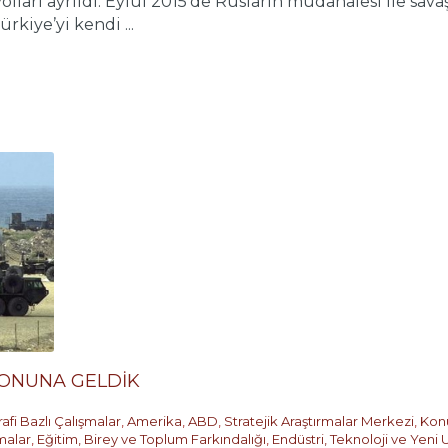
ları ayrıldı. Eylül 2015’de Rusların müdahalesi ile savaş
rkiye’yi kendi ...
SONUNA GELDİK
afi Bazlı Çalışmalar
,
Amerika
,
ABD
,
Stratejik Araştırmalar Merkezi
,
Konu
malar
,
Eğitim, Birey ve Toplum Farkındalığı
,
Endüstri, Teknoloji ve Yeni 