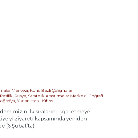
ırmalar Merkezi
,
Konu Bazlı Çalışmalar
,
Pasifik
,
Rusya
,
Stratejik Araştırmalar Merkezi
,
Coğrafi
oğrafya
,
Yunanistan - Kıbrıs
emimizin ilk sıralarını işgal etmeye
kiye’yi ziyareti kapsamında yeniden
6 Şubat’ta) ...