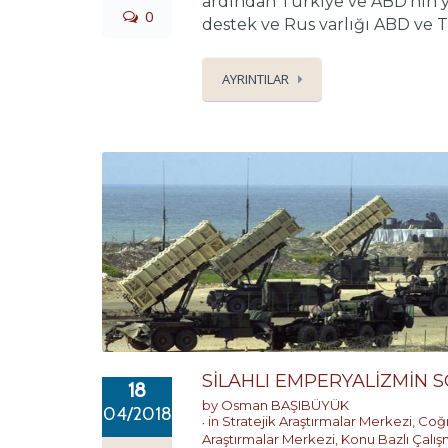
ardından Türkiye ve ABD’nin yol
0
destek ve Rus varlığı ABD ve Tü
AYRINTILAR
SİLAHLI EMPERYALİZMİN 
18
by
Osman BAŞIBÜYÜK
04/2018
in
Stratejik Araştırmalar Merkezi
,
Coğr
Araştırmalar Merkezi
,
Konu Bazlı Çalış