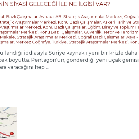
İN SİYASİ GELECEĞİ İLE NE İLGİSİ VAR?
afi Bazlı Çalışmalar
,
Avrupa
,
AB
,
Stratejik Araştırmalar Merkezi
,
Coğrafi
tratejik Araştırmalar Merkezi
,
Konu Bazlı Çalışmalar
,
Askeri Tarih ve Str
 Araştırmalar Merkezi
,
Konu Bazlı Çalışmalar
,
Eğitim, Birey ve Toplum Fa
Araştırmalar Merkezi
,
Konu Bazlı Çalışmalar
,
Güvenlik, Terör ve Terörizm
Makale
,
Stratejik Araştırmalar Merkezi
,
Coğrafi Bazlı Çalışmalar
,
Asya - 
ışmalar
,
Merkez Coğrafya
,
Türkiye
,
Stratejik Araştırmalar Merkezi
,
Konu
ullandığı iddiasıyla Suriye kaynaklı yeni bir krizle daha 
cek boyutta. Pentagon’un, gönderdiği yeni uçak gemis
ra varacağını hep ...