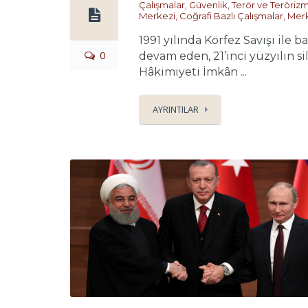
Çalışmalar
,
Güvenlik, Terör ve Teröriz
Merkezi
,
Coğrafi Bazlı Çalışmalar
,
Merk
1991 yılında Körfez Savışı ile b
0
devam eden, 21’inci yüzyılın s
Hâkimiyeti İmkân ...
AYRINTILAR