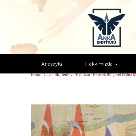
Anasayfa
Hakkımızda
RUSYA
Home
/
Güvenlik, Terör ve Terörizm
/
Küresel/Bölgesel Nüfuz M