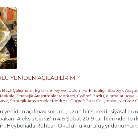
U YENİDEN AÇILABİLİR Mİ?
 Bazlı Çalışmalar
,
Eğitim, Birey ve Toplum Farkındalığı
,
Stratejik Araşt
Makale
,
Stratejik Araştırmalar Merkezi
,
Coğrafi Bazlı Çalışmalar
,
Asya - 
kiye
,
Stratejik Araştırmalar Merkezi
,
Coğrafi Bazlı Çalışmalar
,
Merkez C
eniden açılması sorunu, uzun bir süredir siyasal günd
akanı Aleksis Çipras’ın 4-6 Şubat 2019 tarihlerinde Tür
’ın, Heybeliada Ruhban Okulu’nu kuruluş yıldönümünde (