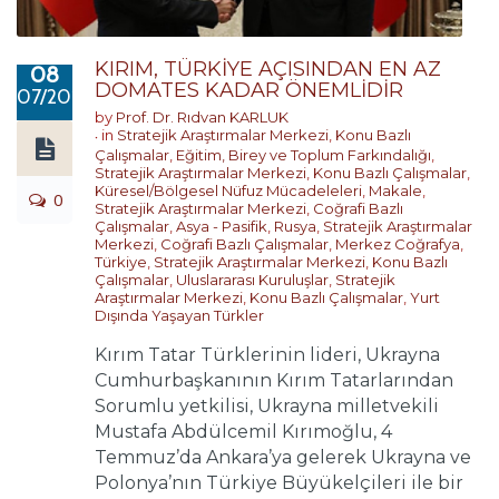
KIRIM, TÜRKİYE AÇISINDAN EN AZ
08
DOMATES KADAR ÖNEMLİDİR
07/2017
by
Prof. Dr. Rıdvan KARLUK
in
Stratejik Araştırmalar Merkezi
,
Konu Bazlı
Çalışmalar
,
Eğitim, Birey ve Toplum Farkındalığı
,
Stratejik Araştırmalar Merkezi
,
Konu Bazlı Çalışmalar
,
Küresel/Bölgesel Nüfuz Mücadeleleri
,
Makale
,
0
Stratejik Araştırmalar Merkezi
,
Coğrafi Bazlı
Çalışmalar
,
Asya - Pasifik
,
Rusya
,
Stratejik Araştırmalar
Merkezi
,
Coğrafi Bazlı Çalışmalar
,
Merkez Coğrafya
,
Türkiye
,
Stratejik Araştırmalar Merkezi
,
Konu Bazlı
Çalışmalar
,
Uluslararası Kuruluşlar
,
Stratejik
Araştırmalar Merkezi
,
Konu Bazlı Çalışmalar
,
Yurt
Dışında Yaşayan Türkler
Kırım Tatar Türklerinin lideri, Ukrayna
Cumhurbaşkanının Kırım Tatarlarından
Sorumlu yetkilisi, Ukrayna milletvekili
Mustafa Abdülcemil Kırımoğlu, 4
Temmuz’da Ankara’ya gelerek Ukrayna ve
Polonya’nın Türkiye Büyükelçileri ile bir