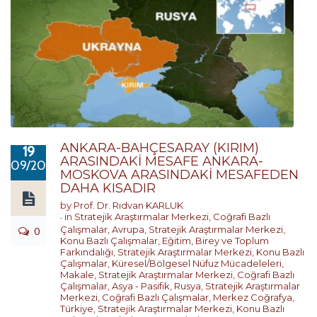
ANKARA-BAHÇESARAY (KIRIM)
19
ARASINDAKİ MESAFE ANKARA-
09/2017
MOSKOVA ARASINDAKİ MESAFEDEN
DAHA KISADIR
by
Prof. Dr. Rıdvan KARLUK
in
Stratejik Araştırmalar Merkezi
,
Coğrafi Bazlı
0
Çalışmalar
,
Avrupa
,
Stratejik Araştırmalar Merkezi
,
Konu Bazlı Çalışmalar
,
Eğitim, Birey ve Toplum
Farkındalığı
,
Stratejik Araştırmalar Merkezi
,
Konu Bazlı
Çalışmalar
,
Küresel/Bölgesel Nüfuz Mücadeleleri
,
Makale
,
Stratejik Araştırmalar Merkezi
,
Coğrafi Bazlı
Çalışmalar
,
Asya - Pasifik
,
Rusya
,
Stratejik Araştırmalar
Merkezi
,
Coğrafi Bazlı Çalışmalar
,
Merkez Coğrafya
,
Türkiye
,
Stratejik Araştırmalar Merkezi
,
Konu Bazlı