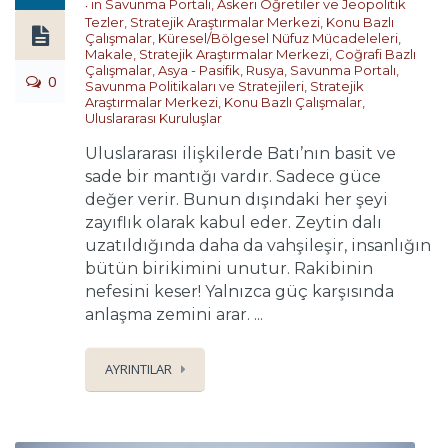
in
Savunma Portalı
,
Askeri Öğretiler ve Jeopolitik
Tezler
,
Stratejik Araştırmalar Merkezi
,
Konu Bazlı
Çalışmalar
,
Küresel/Bölgesel Nüfuz Mücadeleleri
,
Makale
,
Stratejik Araştırmalar Merkezi
,
Coğrafi Bazlı
Çalışmalar
,
Asya - Pasifik
,
Rusya
,
Savunma Portalı
,
0
Savunma Politikaları ve Stratejileri
,
Stratejik
Araştırmalar Merkezi
,
Konu Bazlı Çalışmalar
,
Uluslararası Kuruluşlar
Uluslararası ilişkilerde Batı’nın basit ve
sade bir mantığı vardır. Sadece güce
değer verir. Bunun dışındaki her şeyi
zayıflık olarak kabul eder. Zeytin dalı
uzatıldığında daha da vahşileşir, insanlığın
bütün birikimini unutur. Rakibinin
nefesini keser! Yalnızca güç karşısında
anlaşma zemini arar. ...
AYRINTILAR