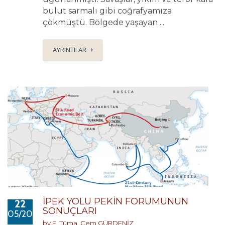
bulut sarmalı gibi coğrafyamıza
çökmüştü. Bölgede yaşayan ...
AYRINTILAR
İPEK YOLU PEKİN FORUMUNUN
22
SONUÇLARI
05/2017
by
E. Tüma. Cem GÜRDENİZ