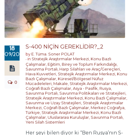
S-400 NİÇİN GEREKLİDİR?_2
18
09/2017
by
E. Tüma. Soner POLAT
in
Stratejik Araştırmalar Merkezi
,
Konu Bazlı
Çalışmalar
,
Eğitim, Birey ve Toplum Farkındalığı
,
Savunma Portalı
,
Harp Silahları ve Araç/Gereçleri
,
Hava Kuvvetleri
,
Stratejik Araştırmalar Merkezi
,
Konu
Bazlı Çalışmalar
,
Küresel/Bölgesel Nüfuz
0
Mücadeleleri
,
Makale
,
Stratejik Araştırmalar Merkezi
,
Coğrafi Bazlı Çalışmalar
,
Asya - Pasifik
,
Rusya
,
Savunma Portalı
,
Savunma Politikaları ve Stratejileri
,
Stratejik Araştırmalar Merkezi
,
Konu Bazlı Çalışmalar
,
Savunma ve Uzay Stratejileri
,
Stratejik Araştırmalar
Merkezi
,
Coğrafi Bazlı Çalışmalar
,
Merkez Coğrafya
,
Türkiye
,
Stratejik Araştırmalar Merkezi
,
Konu Bazlı
Çalışmalar
,
Uluslararası Kuruluşlar
,
Savunma Portalı
,
Yeni Silah Sistemleri
Her şeyi bilen diyor ki “Ben Rusya’nın S-