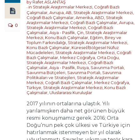
by
Rafet ASLANTAŞ
in
Stratejik Araştırmalar Merkezi
,
Coğrafi Bazlı
Çalışmalar
,
Avrupa
,
AB
,
Stratejik Araştırmalar Merkezi
,
Coğrafi Bazlı Çalışmalar
,
Amerika
,
ABD
,
Stratejik
Araştırmalar Merkezi
,
Coğrafi Bazlı Çalışmalar
,
Avrupa
,
0
Stratejik Araştırmalar Merkezi
,
Coğrafi Bazlı
Çalışmalar
,
Asya - Pasifik
,
Çin
,
Stratejik Araştırmalar
Merkezi
,
Konu Bazlı Çalışmalar
,
Eğitim, Birey ve
Toplum Farkındalığı
,
Stratejik Araştırmalar Merkezi
,
Konu Bazlı Çalışmalar
,
Küresel/Bölgesel Nüfuz
Mücadeleleri
,
Stratejik Araştırmalar Merkezi
,
Coğrafi
Bazlı Çalışmalar
,
Merkez Coğrafya
,
Orta Doğu
,
Stratejik Araştırmalar Merkezi
,
Coğrafi Bazlı
Çalışmalar
,
Asya - Pasifik
,
Rusya
,
Savunma Portalı
,
Savunma Bütçeleri
,
Savunma Portalı
,
Savunma
Politikaları ve Stratejileri
,
Stratejik Araştırmalar
Merkezi
,
Coğrafi Bazlı Çalışmalar
,
Merkez Coğrafya
,
Türkiye
,
Stratejik Araştırmalar Merkezi
,
Konu Bazlı
Çalışmalar
,
Uluslararası Kuruluşlar
2017 yılının ortalarına ulaştık. Yılı
yarılamışken daha net görünen büyük
resmi konuşmamız gerek. 2016; Orta
Doğu’nun pek çok ülkesi ve Türkiye için
hatırlanmak istenmeyen bir yıl olarak
uğurlanmıştı. Savaşlar, yıkım ve terör kara