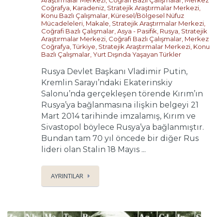
Araştırmalar Merkezi
,
Coğrafi Bazlı Çalışmalar
,
Merkez
Coğrafya
,
Karadeniz
,
Stratejik Araştırmalar Merkezi
,
Konu Bazlı Çalışmalar
,
Küresel/Bölgesel Nüfuz
Mücadeleleri
,
Makale
,
Stratejik Araştırmalar Merkezi
,
Coğrafi Bazlı Çalışmalar
,
Asya - Pasifik
,
Rusya
,
Stratejik
Araştırmalar Merkezi
,
Coğrafi Bazlı Çalışmalar
,
Merkez
Coğrafya
,
Türkiye
,
Stratejik Araştırmalar Merkezi
,
Konu
Bazlı Çalışmalar
,
Yurt Dışında Yaşayan Türkler
Rusya Devlet Başkanı Vladimir Putin,
Kremlin Sarayı’ndaki Ekaterinskiy
Salonu’nda gerçekleşen törende Kırım’ın
Rusya’ya bağlanmasına ilişkin belgeyi 21
Mart 2014 tarihinde imzalamış, Kırım ve
Sivastopol böylece Rusya’ya bağlanmıştır.
Bundan tam 70 yıl öncede bir diğer Rus
lideri olan Stalin 18 Mayıs ...
AYRINTILAR