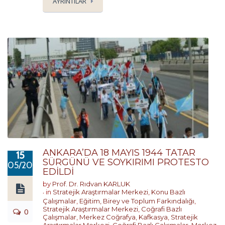
AYRINTILAR
ANKARA’DA 18 MAYIS 1944 TATAR
15
SÜRGÜNÜ VE SOYKIRIMI PROTESTO
05/2017
EDİLDİ
by
Prof. Dr. Rıdvan KARLUK
in
Stratejik Araştırmalar Merkezi
,
Konu Bazlı
Çalışmalar
,
Eğitim, Birey ve Toplum Farkındalığı
,
Stratejik Araştırmalar Merkezi
,
Coğrafi Bazlı
0
Çalışmalar
,
Merkez Coğrafya
,
Kafkasya
,
Stratejik