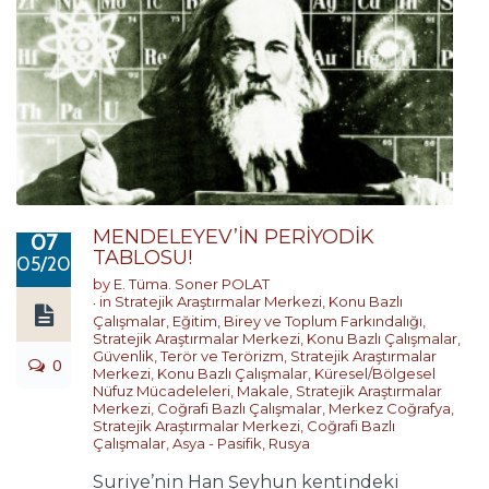
MENDELEYEV’İN PERİYODİK
07
TABLOSU!
05/2017
by
E. Tüma. Soner POLAT
in
Stratejik Araştırmalar Merkezi
,
Konu Bazlı
Çalışmalar
,
Eğitim, Birey ve Toplum Farkındalığı
,
Stratejik Araştırmalar Merkezi
,
Konu Bazlı Çalışmalar
,
Güvenlik, Terör ve Terörizm
,
Stratejik Araştırmalar
0
Merkezi
,
Konu Bazlı Çalışmalar
,
Küresel/Bölgesel
Nüfuz Mücadeleleri
,
Makale
,
Stratejik Araştırmalar
Merkezi
,
Coğrafi Bazlı Çalışmalar
,
Merkez Coğrafya
,
Stratejik Araştırmalar Merkezi
,
Coğrafi Bazlı
Çalışmalar
,
Asya - Pasifik
,
Rusya
Suriye’nin Han Şeyhun kentindeki