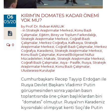
KIRIM’IN DOMATES KADAR ÖNEMİ
06
YOK MU?
05/2017
by
Prof. Dr. Rıdvan KARLUK
in
Stratejik Araştırmalar Merkezi
,
Konu Bazlı
Çalışmalar
,
Eğitim, Birey ve Toplum Farkındalığı
,
Stratejik Araştırmalar Merkezi
,
Coğrafi Bazlı
Çalışmalar
,
Merkez Coğrafya
,
Kafkasya
,
Stratejik
0
Araştırmalar Merkezi
,
Coğrafi Bazlı Çalışmalar
,
Merkez
Coğrafya
,
Karadeniz
,
Stratejik Araştırmalar Merkezi
,
Konu Bazlı Çalışmalar
,
Küresel/Bölgesel Nüfuz
Mücadeleleri
,
Makale
,
Stratejik Araştırmalar Merkezi
,
Coğrafi Bazlı Çalışmalar
,
Asya - Pasifik
,
Rusya
,
Stratejik
Araştırmalar Merkezi
,
Konu Bazlı Çalışmalar
,
Uluslararası Kuruluşlar
Cumhurbaşkanı Recep Tayyip Erdoğan ile
Rusya Devlet Başkanı Vladimir Putin
görüşmesinden sonra yapılan basın
toplantısında öne çıkan başlıklardan biri
“domates” olmuştur. Rusya’nın Karadeniz
kıyısındaki olimpiyat kenti Soçi’de Putin