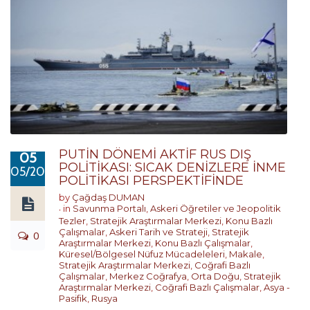
PUTİN DÖNEMİ AKTİF RUS DIŞ
05
POLİTİKASI: SICAK DENİZLERE İNME
05/2017
POLİTİKASI PERSPEKTİFİNDE
by
Çağdaş DUMAN
in
Savunma Portalı
,
Askeri Öğretiler ve Jeopolitik
Tezler
,
Stratejik Araştırmalar Merkezi
,
Konu Bazlı
Çalışmalar
,
Askeri Tarih ve Strateji
,
Stratejik
0
Araştırmalar Merkezi
,
Konu Bazlı Çalışmalar
,
Küresel/Bölgesel Nüfuz Mücadeleleri
,
Makale
,
Stratejik Araştırmalar Merkezi
,
Coğrafi Bazlı
Çalışmalar
,
Merkez Coğrafya
,
Orta Doğu
,
Stratejik
Araştırmalar Merkezi
,
Coğrafi Bazlı Çalışmalar
,
Asya -
Pasifik
,
Rusya