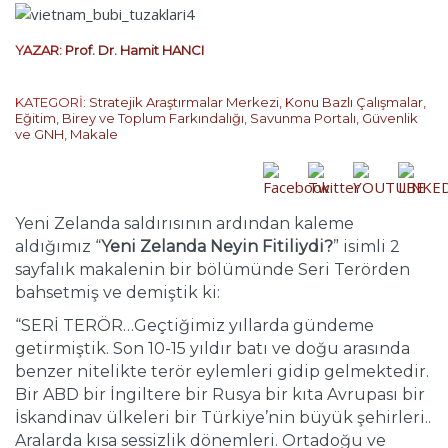
YAZAR:
Prof. Dr. Hamit HANCI
KATEGORİ:
Stratejik Araştırmalar Merkezi
,
Konu Bazlı Çalışmalar
,
Eğitim, Birey ve Toplum Farkındalığı
,
Savunma Portalı
,
Güvenlik
ve GNH
,
Makale
Yeni Zelanda saldırısının ardından kaleme
aldığımız “
Yeni Zelanda Neyin Fitiliydi?
” isimli 2
sayfalık makalenin bir bölümünde Seri Terörden
bahsetmiş ve demiştik ki:
“SERİ TERÖR…Geçtiğimiz yıllarda gündeme
getirmiştik. Son 10-15 yıldır batı ve doğu arasında
benzer nitelikte terör eylemleri gidip gelmektedir.
Bir ABD bir İngiltere bir Rusya bir kıta Avrupası bir
İskandinav ülkeleri bir Türkiye’nin büyük şehirleri..
Aralarda kısa sessizlik dönemleri. Ortadoğu ve