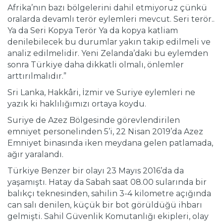
Afrika’nın bazı bölgelerini dahil etmiyoruz çünkü
oralarda devamlı terör eylemleri mevcut. Seri terör..
Ya da Seri Kopya Terör Ya da kopya katliam
denilebilecek bu durumlar yakın takip edilmeli ve
analiz edilmelidir. Yeni Zelanda’daki bu eylemden
sonra Türkiye daha dikkatli olmalı, önlemler
arttırılmalıdır.”
Sri Lanka, Hakkâri, İzmir ve Suriye eylemleri ne
yazık ki haklılığımızı ortaya koydu.
Suriye de Azez Bölgesinde görevlendirilen
emniyet personelinden 5’i, 22 Nisan 2019’da Azez
Emniyet binasında iken meydana gelen patlamada,
ağır yaralandı.
Türkiye Benzer bir olayı 23 Mayıs 2016’da da
yaşamıştı. Hatay da Sabah saat 08.00 sularında bir
balıkçı teknesinden, sahilin 3-4 kilometre açığında
can salı denilen, küçük bir bot görüldüğü ihbarı
gelmişti. Sahil Güvenlik Komutanlığı ekipleri, olay