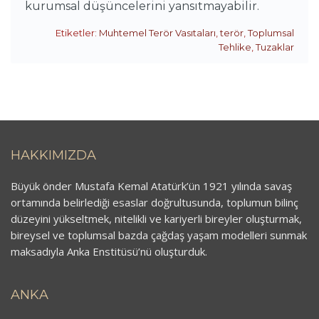
kurumsal düşüncelerini yansıtmayabilir.
Etiketler:
Muhtemel Terör Vasıtaları
,
terör
,
Toplumsal
Tehlike
,
Tuzaklar
HAKKIMIZDA
Büyük önder Mustafa Kemal Atatürk’ün 1921 yılında savaş
ortamında belirlediği esaslar doğrultusunda, toplumun bilinç
düzeyini yükseltmek, nitelikli ve kariyerli bireyler oluşturmak,
bireysel ve toplumsal bazda çağdaş yaşam modelleri sunmak
maksadıyla Anka Enstitüsü’nü oluşturduk.
ANKA