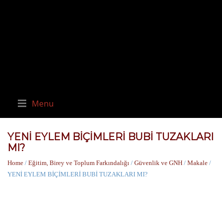
Menu
YENİ EYLEM BİÇİMLERİ BUBİ TUZAKLARI
MI?
Home
/
Eğitim, Birey ve Toplum Farkındalığı
/
Güvenlik ve GNH
/
Makale
/
YENİ EYLEM BİÇİMLERİ BUBİ TUZAKLARI MI?