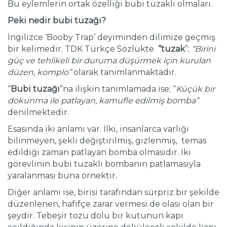
Bu eylemlerin ortak özelliği bubi tuzaklı olmaları.
Peki nedir bubi tuzağı?
İngilizce ‘Booby Trap’ deyiminden dilimize geçmiş
bir kelimedir. TDK Türkçe Sözlükte
“tuzak
”;
“Birini
güç ve tehlikeli bir duruma düşürmek için kurulan
düzen, komplo”
olarak tanımlanmaktadır.
“
Bubi tuzağı
”na ilişkin tanımlamada ise; “
Küçük bir
dokunma ile patlayan, kamufle edilmiş bomba”
denilmektedir.
Esasında iki anlamı var. İlki, insanlarca varlığı
bilinmeyen, şekli değiştirilmiş, gizlenmiş, temas
edildiği zaman patlayan bomba olmasıdır. İki
görevlinin bubi tuzaklı bombanın patlamasıyla
yaralanması buna örnektir.
Diğer anlamı ise, birisi tarafından sürpriz bir şekilde
düzenlenen, hafifçe zarar vermesi de olası olan bir
şeydir. Tebeşir tozu dolu bir kutunun kapı