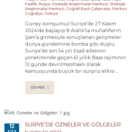
Pasifik
,
Rusya
,
Stratejik Araştırmalar Merkezi
,
Stratejik
Araştırmalar Merkezi
,
Coğrafi Bazlı Çalışmalar
,
Merkez
Coğrafya
,
Türkiye
Güney komşumuz Suriye’de 27 Kasım
2024’de başlayıp 8 Aralık’ta muhaliflerin
Şam’a girmesiyle sonuçlanan gelişmeler
dünya gündemine bomba gibi düştü.
Suriye’de son 54 yılı Esad ailesinin
yönetiminde geçen 61 yıllık Baas rejiminin
12 günde devrilmesihaklı olarak
kamuoyunda büyük bir sürpriz etkisi ...
DEVAMI
SURİYE’DE ÖZNELER VE GÖLGELER
12
ARA
by
Rafet ASLANTAŞ