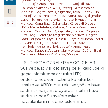
in
Stratejik Araştırmalar Merkezi
,
Coğrafi Bazlı
Çalışmalar
,
Amerika
,
ABD
,
Stratejik Araştırmalar
Merkezi
,
Coğrafi Bazlı Çalışmalar
,
Asya - Pasifik
,
Çin
,
Stratejik Araştırmalar Merkezi
,
Konu Bazlı Çalışmalar
,
Güvenlik, Terör ve Terörizm
,
Stratejik Araştırmalar
0
Merkezi
,
Konu Bazlı Çalışmalar
,
Küresel/Bölgesel
Nüfuz Mücadeleleri
,
Makale
,
Stratejik Araştırmalar
Merkezi
,
Coğrafi Bazlı Çalışmalar
,
Merkez Coğrafya
,
Orta Doğu
,
Stratejik Araştırmalar Merkezi
,
Coğrafi
Bazlı Çalışmalar
,
Asya - Pasifik
,
Rusya
,
Savunma Portalı
,
Savunma Bütçeleri
,
Savunma Portalı
,
Savunma
Politikaları ve Stratejileri
,
Stratejik Araştırmalar
Merkezi
,
Stratejik Araştırmalar Merkezi
,
Coğrafi Bazlı
Çalışmalar
,
Merkez Coğrafya
,
Türkiye
… SURİYE’DE ÖZNELER VE GÖLGELER
Suriye’de, 13 yıllık iç savaş belki kalıcı, belki
geçici olarak sona erdirilip HTŞ
önderliğinde yeni kabine kurulurken
İsrail’in ve ABD’nin sürekli ve yoğun hava
saldırılarına şahit oluyoruz. İsrail’in hava
saldırılarında Suriye’nin askeri
havaalanlarının, deniz üslerinin, ...