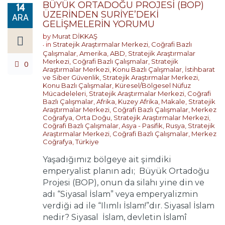
BÜYÜK ORTADOĞU PROJESİ (BOP)
14
ÜZERİNDEN SURİYE’DEKİ
ARA
GELİŞMELERİN YORUMU
by
Murat DİKKAŞ
in
Stratejik Araştırmalar Merkezi
,
Coğrafi Bazlı
Çalışmalar
,
Amerika
,
ABD
,
Stratejik Araştırmalar
Merkezi
,
Coğrafi Bazlı Çalışmalar
,
Stratejik
0
Araştırmalar Merkezi
,
Konu Bazlı Çalışmalar
,
İstihbarat
ve Siber Güvenlik
,
Stratejik Araştırmalar Merkezi
,
Konu Bazlı Çalışmalar
,
Küresel/Bölgesel Nüfuz
Mücadeleleri
,
Stratejik Araştırmalar Merkezi
,
Coğrafi
Bazlı Çalışmalar
,
Afrika
,
Kuzey Afrika
,
Makale
,
Stratejik
Araştırmalar Merkezi
,
Coğrafi Bazlı Çalışmalar
,
Merkez
Coğrafya
,
Orta Doğu
,
Stratejik Araştırmalar Merkezi
,
Coğrafi Bazlı Çalışmalar
,
Asya - Pasifik
,
Rusya
,
Stratejik
Araştırmalar Merkezi
,
Coğrafi Bazlı Çalışmalar
,
Merkez
Coğrafya
,
Türkiye
Yaşadığımız bölgeye ait şimdiki
emperyalist planın adı; Büyük Ortadoğu
Projesi (BOP), onun da silahı yine din ve
adı “Siyasal İslam” veya emperyalizmin
verdiği ad ile “Ilımlı İslam!”dır. Siyasal İslam
nedir? Siyasal İslam, devletin İslamî