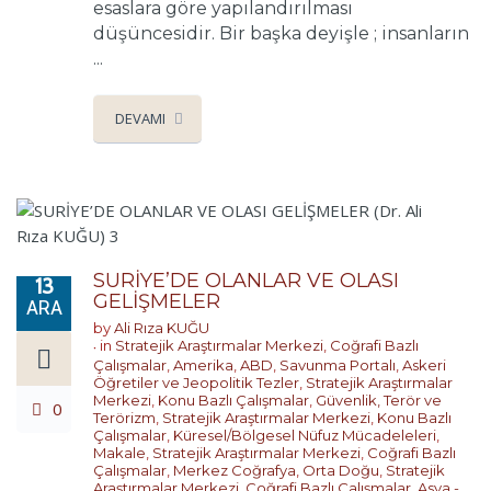
esaslara göre yapılandırılması
düşüncesidir. Bir başka deyişle ; insanların
...
DEVAMI
SURİYE’DE OLANLAR VE OLASI
13
GELİŞMELER
ARA
by
Ali Rıza KUĞU
in
Stratejik Araştırmalar Merkezi
,
Coğrafi Bazlı
Çalışmalar
,
Amerika
,
ABD
,
Savunma Portalı
,
Askeri
Öğretiler ve Jeopolitik Tezler
,
Stratejik Araştırmalar
Merkezi
,
Konu Bazlı Çalışmalar
,
Güvenlik, Terör ve
0
Terörizm
,
Stratejik Araştırmalar Merkezi
,
Konu Bazlı
Çalışmalar
,
Küresel/Bölgesel Nüfuz Mücadeleleri
,
Makale
,
Stratejik Araştırmalar Merkezi
,
Coğrafi Bazlı
Çalışmalar
,
Merkez Coğrafya
,
Orta Doğu
,
Stratejik
Araştırmalar Merkezi
,
Coğrafi Bazlı Çalışmalar
,
Asya -