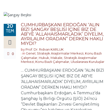
CUMHURBAŞKANI ERDOĞAN “ALIN
20
BİZİ ŞANGAY BEŞLİSİ İÇİNE BİZ DE
TEM
AB’YE ‘ALLAHAISMARLADIK’ DİYELİM,
AYRILALIM ORADAN” DERKEN HAKLI
MIYDI?
by
Prof. Dr. Rıdvan KARLUK
0
in
Genel
,
Stratejik Araştırmalar Merkezi
,
Konu Bazlı
Çalışmalar
,
Hukuk
,
Makale
,
Stratejik Araştırmalar
Merkezi
,
Konu Bazlı Çalışmalar
,
Uluslararası Kuruluşlar
… CUMHURBAŞKANI ERDOĞAN “ALIN BİZİ
ŞANGAY BEŞLİSİ İÇİNE BİZ DE AB’YE
‘ALLAHAISMARLADIK’ DİYELİM, AYRILALIM
ORADAN” DERKEN HAKLI MIYDI?
Cumhurbaşkanı Erdoğan, 4 Temmuz’da
Şanghay İş Birliği Örgütü (ŞİÖ) 24’ncü
“Devlet Başkanları Zirvesi Genişletilmiş
Oturumu”na katılmış ve Kazakistan