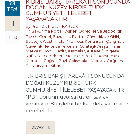
KIBRIS BARIŞ HAREKÂTI SONUCUNDA
23
DOĞAN KUZEY KIBRIS TÜRK
TEM
CUMHURİYETİ İLELEBET
YAŞAYACAKTIR
by
Prof. Dr. Rıdvan KARLUK
in
Savunma Portalı
,
Askeri Öğretiler ve Jeopolitik
0
Tezler
,
Genel
,
Savunma Portalı
,
Güvenlik ve GNH
,
Stratejik Araştırmalar Merkezi
,
Konu Bazlı Çalışmalar
,
Güvenlik, Terör ve Terörizm
,
Stratejik Araştırmalar
Merkezi
,
Konu Bazlı Çalışmalar
,
Küresel/Bölgesel
Nüfuz Mücadeleleri
,
Makale
,
Stratejik Araştırmalar
Merkezi
,
Coğrafi Bazlı Çalışmalar
,
Merkez Coğrafya
,
Yunanistan - Kıbrıs
… KIBRIS BARIŞ HAREKÂTI SONUCUNDA
DOĞAN KUZEY KIBRIS TÜRK
CUMHURİYETİ İLELEBET YAŞAYACAKTIR
*PDF görünmüyorsa lütfen sayfayı
yenileyin. Bu işlemi bir kaç defa yapmanız
gerekebilir.
DEVAMI