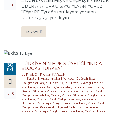
… DÜNYAYA GELMİŞ VE GEÇMİŞ EN BÜYÜK
0
LİDER ATATÜRK’Ü SAYGIYLA ANIYORUZ
*Eğer PDF’yi görüntüleyemiyorsanız,
lütfen sayfayı yenileyin.
DEVAMI
TÜRKİYE’NİN BRICS ÜYELİĞİ: “INDIA
30
BLOCKS TURKEY”
EKI
by
Prof. Dr. Rıdvan KARLUK
in
Stratejik Araştırmalar Merkezi
,
Coğrafi Bazlı
Çalışmalar
,
Asya - Pasifik
,
Çin
,
Stratejik Araştırmalar
Merkezi
,
Konu Bazlı Çalışmalar
,
Ekonomi ve Finans
,
Genel
,
Stratejik Araştırmalar Merkezi
,
Coğrafi Bazlı
0
Çalışmalar
,
Afrika
,
Güney Afrika
,
Stratejik Araştırmalar
Merkezi
,
Coğrafi Bazlı Çalışmalar
,
Asya - Pasifik
,
Hindistan
,
Stratejik Araştırmalar Merkezi
,
Konu Bazlı
Çalışmalar
,
Küresel/Bölgesel Nüfuz Mücadeleleri
,
Makale
,
Stratejik Araştırmalar Merkezi
,
Coğrafi Bazlı