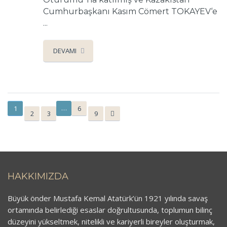
Cumhurbaşkanı Kasım Cömert TOKAYEV‘e
...
DEVAMI
…
1
6
2
3
9
HAKKIMIZDA
Büyük önder Mustafa Kemal Atatürk’ün 1921 yılında savaş
ortamında belirlediği esaslar doğrultusunda, toplumun bilinç
düzeyini yükseltmek, nitelikli ve kariyerli bireyler oluşturmak,