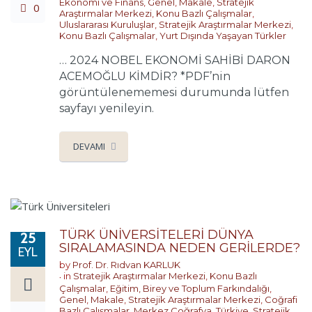
Ekonomi ve Finans
,
Genel
,
Makale
,
Stratejik
0
Araştırmalar Merkezi
,
Konu Bazlı Çalışmalar
,
Uluslararası Kuruluşlar
,
Stratejik Araştırmalar Merkezi
,
Konu Bazlı Çalışmalar
,
Yurt Dışında Yaşayan Türkler
… 2024 NOBEL EKONOMİ SAHİBİ DARON
ACEMOĞLU KİMDİR? *PDF’nin
görüntülenememesi durumunda lütfen
sayfayı yenileyin.
DEVAMI
TÜRK ÜNİVERSİTELERİ DÜNYA
25
SIRALAMASINDA NEDEN GERİLERDE?
EYL
by
Prof. Dr. Rıdvan KARLUK
in
Stratejik Araştırmalar Merkezi
,
Konu Bazlı
Çalışmalar
,
Eğitim, Birey ve Toplum Farkındalığı
,
Genel
,
Makale
,
Stratejik Araştırmalar Merkezi
,
Coğrafi
Bazlı Çalışmalar
,
Merkez Coğrafya
,
Türkiye
,
Stratejik