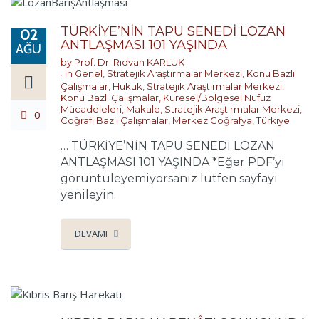
TÜRKİYE’NİN TAPU SENEDİ LOZAN
02
ANTLAŞMASI 101 YAŞINDA
AĞU
by
Prof. Dr. Rıdvan KARLUK
in
Genel
,
Stratejik Araştırmalar Merkezi
,
Konu Bazlı
Çalışmalar
,
Hukuk
,
Stratejik Araştırmalar Merkezi
,
Konu Bazlı Çalışmalar
,
Küresel/Bölgesel Nüfuz
Mücadeleleri
,
Makale
,
Stratejik Araştırmalar Merkezi
,
0
Coğrafi Bazlı Çalışmalar
,
Merkez Coğrafya
,
Türkiye
… TÜRKİYE’NİN TAPU SENEDİ LOZAN
ANTLAŞMASI 101 YAŞINDA *Eğer PDF’yi
görüntüleyemiyorsanız lütfen sayfayı
yenileyin.
DEVAMI