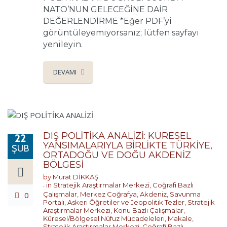
NATO’NUN GELECEĞİNE DAİR
DEĞERLENDİRME *Eğer PDF’yi
görüntüleyemiyorsanız; lütfen sayfayı
yenileyin.
DEVAMI
DIŞ POLİTİKA ANALİZİ: KÜRESEL
22
YANSIMALARIYLA BİRLİKTE TÜRKİYE,
ŞUB
ORTADOĞU VE DOĞU AKDENİZ
BÖLGESİ
by
Murat DİKKAŞ
in
Stratejik Araştırmalar Merkezi
,
Coğrafi Bazlı
0
Çalışmalar
,
Merkez Coğrafya
,
Akdeniz
,
Savunma
Portalı
,
Askeri Öğretiler ve Jeopolitik Tezler
,
Stratejik
Araştırmalar Merkezi
,
Konu Bazlı Çalışmalar
,
Küresel/Bölgesel Nüfuz Mücadeleleri
,
Makale
,
Stratejik Araştırmalar Merkezi
,
Coğrafi Bazlı