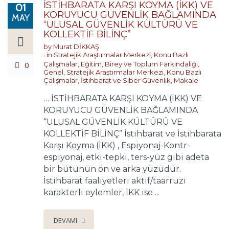
İSTİHBARATA KARŞI KOYMA (İKK) VE
01
KORUYUCU GÜVENLİK BAĞLAMINDA
MAY
“ULUSAL GÜVENLİK KÜLTÜRÜ VE
KOLLEKTİF BİLİNÇ”
by
Murat DİKKAŞ
in
Stratejik Araştırmalar Merkezi
,
Konu Bazlı
0
Çalışmalar
,
Eğitim, Birey ve Toplum Farkındalığı
,
Genel
,
Stratejik Araştırmalar Merkezi
,
Konu Bazlı
Çalışmalar
,
İstihbarat ve Siber Güvenlik
,
Makale
… İSTİHBARATA KARŞI KOYMA (İKK) VE
KORUYUCU GÜVENLİK BAĞLAMINDA
“ULUSAL GÜVENLİK KÜLTÜRÜ VE
KOLLEKTİF BİLİNÇ” İstihbarat ve İstihbarata
Karşı Koyma (İKK) , Espiyonaj-Kontr-
espiyonaj, etki-tepki, ters-yüz gibi adeta
bir bütünün ön ve arka yüzüdür.
İstihbarat faaliyetleri aktif/taarruzi
karakterli eylemler, İKK ise ...
DEVAMI