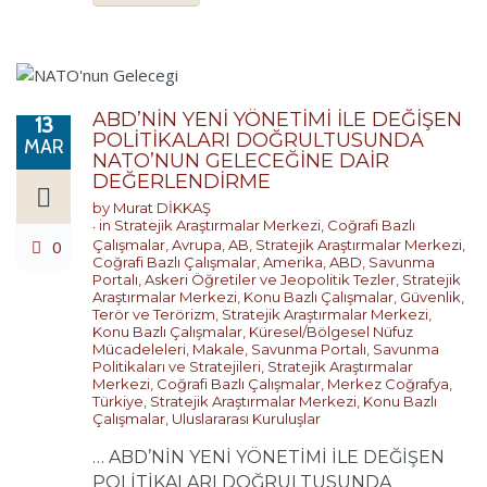
ABD’NİN YENİ YÖNETİMİ İLE DEĞİŞEN
13
POLİTİKALARI DOĞRULTUSUNDA
MAR
NATO’NUN GELECEĞİNE DAİR
DEĞERLENDİRME
by
Murat DİKKAŞ
in
Stratejik Araştırmalar Merkezi
,
Coğrafi Bazlı
0
Çalışmalar
,
Avrupa
,
AB
,
Stratejik Araştırmalar Merkezi
,
Coğrafi Bazlı Çalışmalar
,
Amerika
,
ABD
,
Savunma
Portalı
,
Askeri Öğretiler ve Jeopolitik Tezler
,
Stratejik
Araştırmalar Merkezi
,
Konu Bazlı Çalışmalar
,
Güvenlik,
Terör ve Terörizm
,
Stratejik Araştırmalar Merkezi
,
Konu Bazlı Çalışmalar
,
Küresel/Bölgesel Nüfuz
Mücadeleleri
,
Makale
,
Savunma Portalı
,
Savunma
Politikaları ve Stratejileri
,
Stratejik Araştırmalar
Merkezi
,
Coğrafi Bazlı Çalışmalar
,
Merkez Coğrafya
,
Türkiye
,
Stratejik Araştırmalar Merkezi
,
Konu Bazlı
Çalışmalar
,
Uluslararası Kuruluşlar
… ABD’NİN YENİ YÖNETİMİ İLE DEĞİŞEN
POLİTİKALARI DOĞRULTUSUNDA