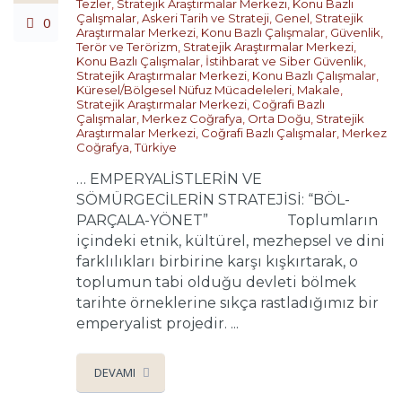
Tezler
,
Stratejik Araştırmalar Merkezi
,
Konu Bazlı
Çalışmalar
,
Askeri Tarih ve Strateji
,
Genel
,
Stratejik
0
Araştırmalar Merkezi
,
Konu Bazlı Çalışmalar
,
Güvenlik,
Terör ve Terörizm
,
Stratejik Araştırmalar Merkezi
,
Konu Bazlı Çalışmalar
,
İstihbarat ve Siber Güvenlik
,
Stratejik Araştırmalar Merkezi
,
Konu Bazlı Çalışmalar
,
Küresel/Bölgesel Nüfuz Mücadeleleri
,
Makale
,
Stratejik Araştırmalar Merkezi
,
Coğrafi Bazlı
Çalışmalar
,
Merkez Coğrafya
,
Orta Doğu
,
Stratejik
Araştırmalar Merkezi
,
Coğrafi Bazlı Çalışmalar
,
Merkez
Coğrafya
,
Türkiye
… EMPERYALİSTLERİN VE
SÖMÜRGECİLERİN STRATEJİSİ: “BÖL-
PARÇALA-YÖNET” Toplumların
içindeki etnik, kültürel, mezhepsel ve dini
farklılıkları birbirine karşı kışkırtarak, o
toplumun tabi olduğu devleti bölmek
tarihte örneklerine sıkça rastladığımız bir
emperyalist projedir. ...
DEVAMI