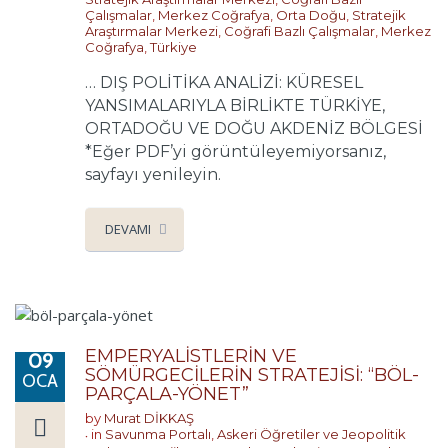
Çalışmalar
,
Merkez Coğrafya
,
Orta Doğu
,
Stratejik
Araştırmalar Merkezi
,
Coğrafi Bazlı Çalışmalar
,
Merkez
Coğrafya
,
Türkiye
… DIŞ POLİTİKA ANALİZİ: KÜRESEL
YANSIMALARIYLA BİRLİKTE TÜRKİYE,
ORTADOĞU VE DOĞU AKDENİZ BÖLGESİ
*Eğer PDF’yi görüntüleyemiyorsanız,
sayfayı yenileyin.
DEVAMI
EMPERYALİSTLERİN VE
09
SÖMÜRGECİLERİN STRATEJİSİ: “BÖL-
OCA
PARÇALA-YÖNET”
by
Murat DİKKAŞ
in
Savunma Portalı
,
Askeri Öğretiler ve Jeopolitik