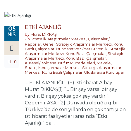
ETKİ AJANLIĞI
05
NIS
by
Murat DİKKAŞ
in
Stratejik Araştırmalar Merkezi
,
Çalışmalar /
Raporlar
,
Genel
,
Stratejik Araştırmalar Merkezi
,
Konu
Bazlı Çalışmalar
,
İstihbarat ve Siber Güvenlik
,
Stratejik
Araştırmalar Merkezi
,
Konu Bazlı Çalışmalar
,
Stratejik
Araştırmalar Merkezi
,
Konu Bazlı Çalışmalar
,
0
Küresel/Bölgesel Nüfuz Mücadeleleri
,
Makale
,
Stratejik Araştırmalar Merkezi
,
Stratejik Araştırmalar
Merkezi
,
Konu Bazlı Çalışmalar
,
Uluslararası Kuruluşlar
… ETKİ AJANLIĞI (E) İstihbarat Albay
Murat DİKKAŞ[1] “… Bir şey varsa, bir şey
vardır. Bir şey yoksa çok şey vardır.’’
Özdemir ASAF[2] Dünyada olduğu gibi
Türkiye’de de son yıllarda en çok tartışılan
istihbarat faaliyetleri arasında “Etki
Ajanlığı” da ...