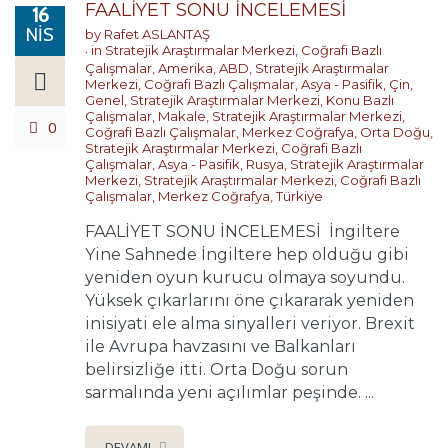
FAALİYET SONU İNCELEMESİ
16
NIS
by
Rafet ASLANTAŞ
in
Stratejik Araştırmalar Merkezi
,
Coğrafi Bazlı
Çalışmalar
,
Amerika
,
ABD
,
Stratejik Araştırmalar
Merkezi
,
Coğrafi Bazlı Çalışmalar
,
Asya - Pasifik
,
Çin
,
Genel
,
Stratejik Araştırmalar Merkezi
,
Konu Bazlı
Çalışmalar
,
Makale
,
Stratejik Araştırmalar Merkezi
,
0
Coğrafi Bazlı Çalışmalar
,
Merkez Coğrafya
,
Orta Doğu
,
Stratejik Araştırmalar Merkezi
,
Coğrafi Bazlı
Çalışmalar
,
Asya - Pasifik
,
Rusya
,
Stratejik Araştırmalar
Merkezi
,
Stratejik Araştırmalar Merkezi
,
Coğrafi Bazlı
Çalışmalar
,
Merkez Coğrafya
,
Türkiye
FAALİYET SONU İNCELEMESİ İngiltere
Yine Sahnede İngiltere hep olduğu gibi
yeniden oyun kurucu olmaya soyundu.
Yüksek çıkarlarını öne çıkararak yeniden
inisiyati ele alma sinyalleri veriyor. Brexit
ile Avrupa havzasını ve Balkanları
belirsizliğe itti. Orta Doğu sorun
sarmalında yeni açılımlar peşinde. ...
DEVAMI