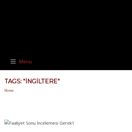
Menu
TAGS: "İNGILTERE"
Home