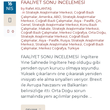
FAALİYET SONU İNCELEMESİ
16
NIS
by
Rafet ASLANTAŞ
in
Stratejik Araştırmalar Merkezi
,
Coğrafi Bazlı
Çalışmalar
,
Amerika
,
ABD
,
Stratejik Araştırmalar
Merkezi
,
Coğrafi Bazlı Çalışmalar
,
Asya - Pasifik
,
Çin
,
Genel
,
Stratejik Araştırmalar Merkezi
,
Konu Bazlı
Çalışmalar
,
Makale
,
Stratejik Araştırmalar Merkezi
,
0
Coğrafi Bazlı Çalışmalar
,
Merkez Coğrafya
,
Orta Doğu
,
Stratejik Araştırmalar Merkezi
,
Coğrafi Bazlı
Çalışmalar
,
Asya - Pasifik
,
Rusya
,
Stratejik Araştırmalar
Merkezi
,
Stratejik Araştırmalar Merkezi
,
Coğrafi Bazlı
Çalışmalar
,
Merkez Coğrafya
,
Türkiye
FAALİYET SONU İNCELEMESİ İngiltere
Yine Sahnede İngiltere hep olduğu gibi
yeniden oyun kurucu olmaya soyundu.
Yüksek çıkarlarını öne çıkararak yeniden
inisiyati ele alma sinyalleri veriyor. Brexit
ile Avrupa havzasını ve Balkanları
belirsizliğe itti. Orta Doğu sorun
sarmalında yeni açılımlar peşinde. ...
DEVAMI