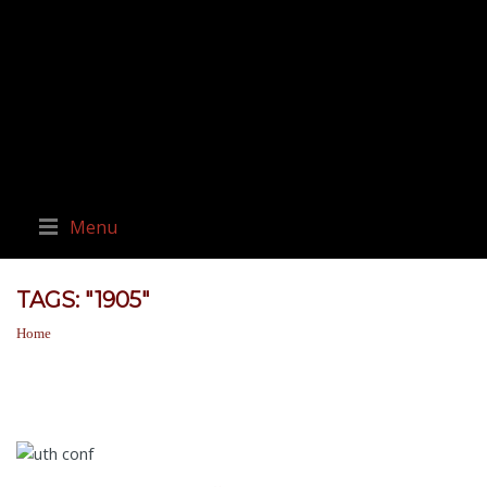
Menu
TAGS: "1905"
Home