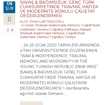
SAVAŞ & BAĞIMSIZLIK: GENÇ TÜRK
06
CUMHURİYETİNDE TRAVMA, HAFIZA
ŞUB
VE MODERNİTE KONULU ÇALIŞTAY
DEĞERLENDİRMESİ
by
Dr. Ömer Lütfi TAŞÇIOĞLU
in
Genel
,
Stratejik Araştırmalar Merkezi
,
Coğrafi Bazlı
0
Çalışmalar
,
Merkez Coğrafya
,
Kafkasya
,
Makale
,
Stratejik Araştırmalar Merkezi
,
Coğrafi Bazlı
Çalışmalar
,
Merkez Coğrafya
,
Türkiye
… 24-25 OCAK 2020 TARİHLERİ ARASINDA
UTAH ÜNİVERSİTESİ’NDE DÜZENLENEN
“WAR & INDEPENDENCE: TRAUMA,
MEMORY, AND MODERNITY IN THE
YOUNG TURKISH REPUBLIC (1908-1950)”
(SAVAŞ & BAĞIMSIZLIK: GENÇ TÜRK
CUMHURİYETİNDE TRAVMA, HAFIZA VE
MODERNİTE) KONULU ÇALIŞTAYIN
DEĞERLENDİRİLMESİ: 1. Konferansta
ağırlıklı olarak Osmanlı ...