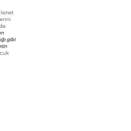
 İsmet
menni
da
en
ğı gibi
tin
ocuk