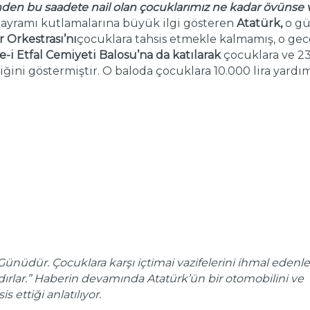
den bu saadete nail olan çocuklarımız ne kadar övünse 
 Bayramı kutlamalarına büyük ilgi gösteren
Atatürk,
o g
 Orkestrası’nı
çocuklara tahsis etmekle kalmamış, o gec
-i Etfal Cemiyeti Balosu’na da katılarak
çocuklara ve 23
ini göstermiştir. O baloda çocuklara 10.000 lira yardı
n Günüdür.
Çocuklara karşı içtimai vazifelerini ihmal edenl
dırlar.” Haberin devamında Atatürk’ün bir otomobilini ve
 ettiği anlatılıyor.