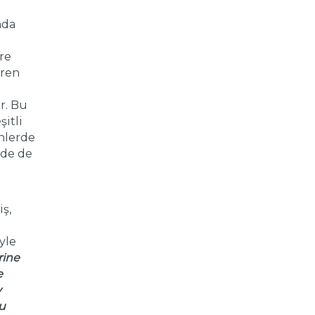
nda
re
ören
r. Bu
şitli
enlerde
rde de
iş,
yle
rine
e
v
bu