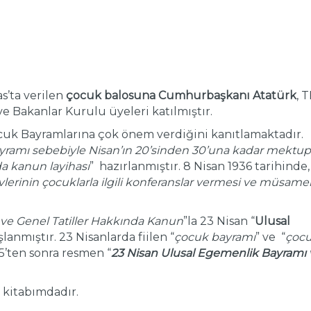
s’ta verilen
çocuk balosuna Cumhurbaşkanı Atatürk
, 
e Bakanlar Kurulu üyeleri katılmıştır.
k Bayramlarına çok önem verdiğini kanıtlamaktadır.
ramı sebebiyle Nisan’ın 20’sinden 30’una kadar mektup
da kanun layihası
” hazırlanmıştır. 8 Nisan 1936 tarihinde,
rinin çocuklarla ilgili konferanslar vermesi ve müsame
ve Genel Tatiller Hakkında Kanun
”la 23 Nisan “
Ulusal
lanmıştır. 23 Nisanlarda fiilen “
çocuk bayramı
” ve “
çoc
5’ten sonra resmen “
23 Nisan Ulusal Egemenlik Bayramı 
 kitabımdadır.