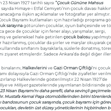
 23 Nisan 1927 tarihli sayısı
“
Çocuk Gününe Mahsus
u sayıda Himaye-i Etfal Cemiyeti’nin çocuk davası hakkı
anacağına ilişkin açıklamalar ve fotoğraflar yer almıştır.
 Çocuk Bayramı kutlamaları için hazırladığı programa gö
uk sarayına
götürülen çocuklar, oyun bahçesinde ve t
a gece de çocuklar için fener alayı, yarışmalar, sergi,
iş ve geleneksel hale getirilen
çocuk balosu
yapılmıştı
 hazırlanmış, çocuklar da şiirler ve marşlar okuyarak çe
ullarında sınıflarını bayraklarla, süslerle donatmış, tör
i ziyaret etmişlerdir. Sadece Ankara’da değil diğer ille
ı
binalarını,
Halkevlerini
ve
Gazi Orman Çiftliği
’ni çocuk
ramı dolayısıyla Gazi Orman Çiftliği’nde ziyafetler verilm
zırlanıp Halkevlerinde gösterilmiştir.22 Nisan 1927’de
lliye
ve
Milliyet
gazetelerinde yayımlanan bildirisinde şö
3 Nisan Bayramı’nı daha şerefli, daha sevinçli geçirmele
ır. Mustafa Kemal Paşa otomobillerinden birini törenlerd
ı bandosunun çocuk sarayında, çocuk bayramı için göre
cukları, devletin üst düzey yöneticilerinin hiçbirinden 