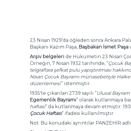
23 Nisan 1929’da öğleden sonra Ankara Pala
Başkanı Kazım Paşa,
Başbakan İsmet Paşa
v
Arşiv belgeleri
de Hükümetin 23 Nisan Çocu
Örneğin, 7 Nisan 1932 tarihinde, “
Çocuk Bay
telgraflara şefkat pulu yapıştırılması hakkın
Nisan Çocuk Bayramı münasebetiyle Halkevle
düzenlemesi
.” istenmiştir.
1935’te çıkarılan 2739 sayılı “
Ulusal Bayram 
Egemenlik Bayramı
” olarak kutlanmaya baş
haftası
” da kutlanmaya devam etmiştir. 193
Çocuk Haftası
” ifadesi kullanılmıştır.
Not: Bu konudaki ayrıntılar PANZEHİR adlı