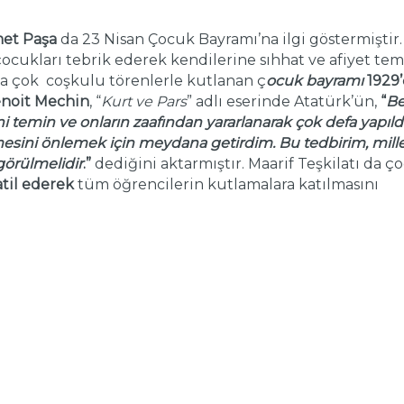
met Paşa
da 23 Nisan Çocuk Bayramı’na ilgi göstermiştir.
çocukları tebrik ederek kendilerine sıhhat ve afiyet te
nda çok coşkulu törenlerle kutlanan ç
ocuk bayramı
1929’
noit Mechin
, “
Kurt ve Pars
” adlı eserinde Atatürk’ün,
“
B
 temin ve onların zaafından yararlanarak çok defa yapıldı
esini önlemek için meydana getirdim. Bu tedbirim, mille
görülmelidir
.”
dediğini aktarmıştır. Maarif Teşkilatı da ç
atil ederek
tüm öğrencilerin kutlamalara katılmasını