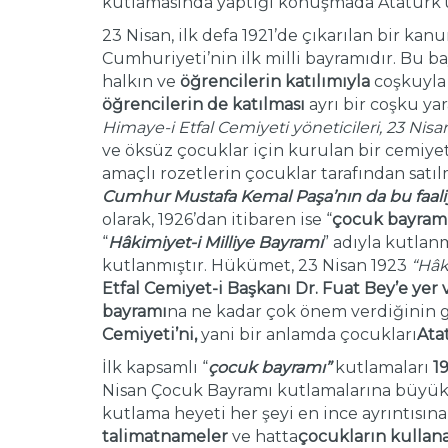
kutlamasında yaptığı konuşmada Atatürk’ü,
23 Nisan, ilk defa 1921’de çıkarılan bir kanu
Cumhuriyeti’nin ilk milli bayramıdır. Bu b
halkın ve
öğrencilerin katılımıyla
coşkuyla 
öğrencilerin de katılması
ayrı bir coşku ya
Himaye-i Etfal Cemiyeti yöneticileri, 23 Ni
ve öksüz çocuklar için kurulan bir cemiye
amaçlı rozetlerin çocuklar tarafından satıl
Cumhur Mustafa Kemal Paşa’nın da bu faaliy
olarak, 1926’dan itibaren ise “
çocuk bayram
“
Hâkimiyet-i Milliye Bayramı
” adıyla kutlan
kutlanmıştır. Hükümet, 23 Nisan 1923
“Hâk
Etfal Cemiyet-i Başkanı Dr. Fuat Bey’e yer
bayramı
na ne kadar çok önem verdiğinin g
Cemiyeti’ni,
yani bir anlamda çocukları
Ata
İlk kapsamlı “
çocuk bayramı”
kutlamaları
1
Nisan Çocuk Bayramı kutlamalarına büyük ö
kutlama heyeti her şeyi en ince ayrıntısına
talimatnameler
ve hatta
çocukların kullana