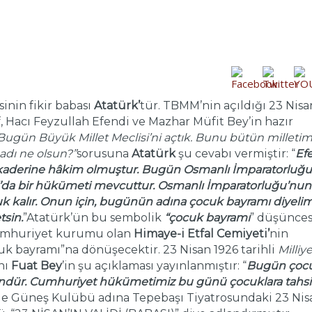
inin fikir babası
Atatürk’
tür. TBMM’nin açıldığı 23 Nisa
Hacı Feyzullah Efendi ve Mazhar Müfit Bey’in hazır
ugün Büyük Millet Meclisi’ni açtık. Bunu bütün milletim
 adı ne olsun?”
sorusuna
Atatürk
şu cevabı vermiştir: “
Efe
n kaderine hâkim olmuştur. Bugün Osmanlı İmparatorluğu
’da bir hükümeti mevcuttur. Osmanlı İmparatorluğu’nun
k kalır. Onun için, bugünün adına çocuk bayramı diyeli
tsin.
”Atatürk’ün bu sembolik
“çocuk bayramı
” düşünces
umhuriyet kurumu olan
Himaye-i Etfal Cemiyeti’
nin
 bayramı”na dönüşecektir. 23 Nisan 1926 tarihli
Milliye
nı
Fuat Bey
’in şu açıklaması yayınlanmıştır: “
Bugün çoc
r gündür. Cumhuriyet hükümetimiz bu günü çocuklara tahsi
e Güneş Kulübü adına Tepebaşı Tiyatrosundaki 23 Nis