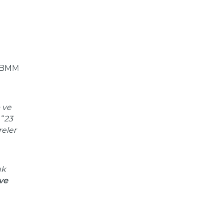
TBMM
 ve
 “
23
reler
uk
ve