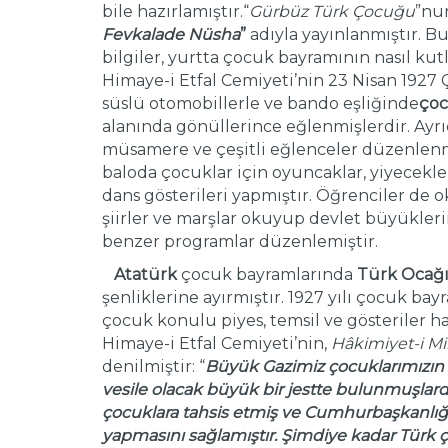
bile hazırlamıştır.“
Gürbüz Türk Çocuğu
”nun
Fevkalade Nüsha
”
adıyla yayınlanmıştır. B
bilgiler, yurtta çocuk bayramının nasıl kutl
Himaye-i Etfal Cemiyeti’nin 23 Nisan 1927
süslü otomobillerle ve bando eşliğinde
çoc
alanında gönüllerince eğlenmişlerdir. Ayrıc
müsamere ve çeşitli eğlenceler düzenlenm
baloda çocuklar için oyuncaklar, yiyecekler
dans gösterileri yapmıştır. Öğrenciler de ok
şiirler ve marşlar okuyup devlet büyüklerin
benzer programlar düzenlemiştir.
Atatürk
çocuk bayramlarında
Türk Ocağ
şenliklerine ayırmıştır. 1927 yılı çocuk bay
çocuk konulu piyes, temsil ve gösteriler ha
Himaye-i Etfal Cemiyeti’nin,
Hâkimiyet-i Mi
denilmiştir: “
Büyük Gazimiz çocuklarımızın 2
vesile olacak büyük bir jestte bulunmuşlard
çocuklara tahsis etmiş ve Cumhurbaşkanlığ
yapmasını sağlamıştır. Şimdiye kadar Türk ço