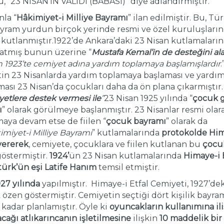
 “23 NİSAN’IN VALİDİ (BABASI)” diye adlandırmıştır.
nla “
Hâkimiyet-i Milliye Bayramı
” ilan edilmiştir. Bu, Tü
ayram yurdun birçok yerinde resmi ve özel kuruluşların
kutlanmıştır.1922’de Ankara’daki 23 Nisan kutlamaların
ratmış bunun üzerine “
Mustafa Kemal’in de desteğini al
san 1923’te cemiyet adına yardım toplamaya başlamışlardır
tin 23 Nisanlarda yardım toplamaya başlaması ve yardı
ması 23 Nisan’da çocukları daha da ön plana çıkarmıştır.
etlere destek vermesi ile
”
23 Nisan 1925 yılında “
çocuk 
ı
” olarak görülmeye başlanmıştır. 23 Nisanlar resmi olar
maya devam etse de fiilen “
çocuk bayramı
” olarak da
imiyet-i Milliye Bayramı
” kutlamalarında
protokolde Him
 vererek
, cemiyete, çocuklara ve fiilen kutlanan bu
çocu
östermiştir.
1924’
ün 23 Nisan kutlamalarında
Himaye-i 
türk’ün eşi Latife Hanım
temsil etmiştir.
927 yılında
yapılmıştır. Himaye-i Etfal Cemiyeti, 1927’dek
zen göstermiştir. Cemiyetin seçtiği dört kişilik bayra
 kadar planlamıştır. Öyle ki
oyuncakların kullanımına il
cağı atlıkarıncanın işletilmesine
ilişkin
10 maddelik bi