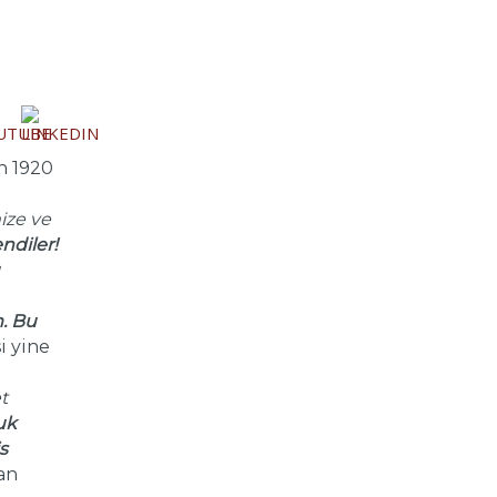
n 1920
ize ve
ndiler!
m. Bu
i yine
t
uk
s
an