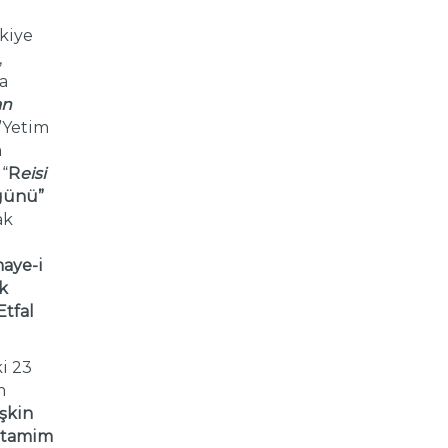
rkiye
,
a
an
.”Yetim
m
 “
R
eisi
günü”
ak
aye-i
k
Etfal
i 23
m
işkin
r tamim