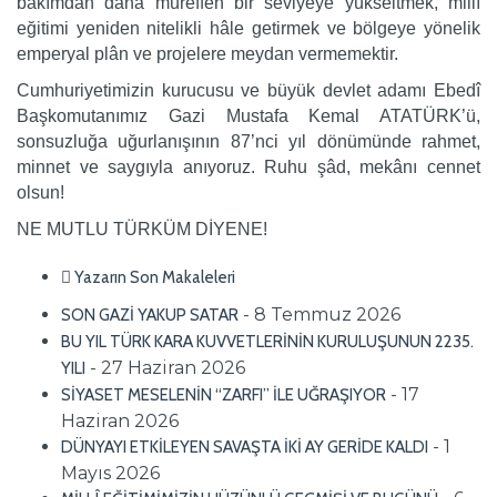
bakımdan daha müreffeh bir seviyeye yükseltmek, millî
eğitimi yeniden nitelikli hâle getirmek ve bölgeye yönelik
emperyal plân ve projelere meydan vermemektir.
Cumhuriyetimizin kurucusu ve büyük devlet adamı Ebedî
Başkomutanımız Gazi Mustafa Kemal ATATÜRK’ü,
sonsuzluğa uğurlanışının 87’nci yıl dönümünde rahmet,
minnet ve saygıyla anıyoruz. Ruhu şâd, mekânı cennet
olsun!
NE MUTLU TÜRKÜM DİYENE!
Yazarın Son Makaleleri
- 8 Temmuz 2026
SON GAZİ YAKUP SATAR
BU YIL TÜRK KARA KUVVETLERİNİN KURULUŞUNUN 2235.
- 27 Haziran 2026
YILI
- 17
SİYASET MESELENİN “ZARFI” İLE UĞRAŞIYOR
Haziran 2026
- 1
DÜNYAYI ETKİLEYEN SAVAŞTA İKİ AY GERİDE KALDI
Mayıs 2026