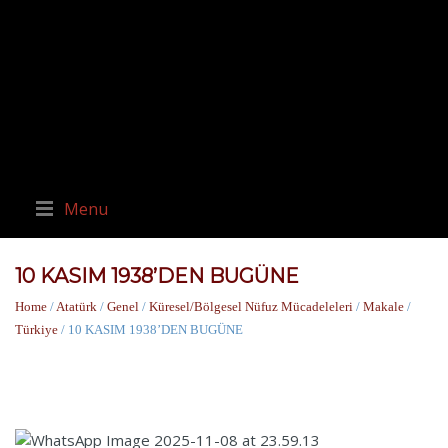
Menu
10 KASIM 1938’DEN BUGÜNE
Home
/
Atatürk
/
Genel
/
Küresel/Bölgesel Nüfuz Mücadeleleri
/
Makale
/
Türkiye
/ 10 KASIM 1938’DEN BUGÜNE