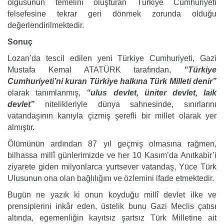
olgusunun temelini oluşturan Türkiye Cumhuriyeti
felsefesine tekrar geri dönmek zorunda olduğu
değerlendirilmektedir.
Sonuç
Lozan’da tescil edilen yeni Türkiye Cumhuriyeti, Gazi
Mustafa Kemal ATATÜRK tarafından,
“Türkiye
Cumhuriyeti’ni kuran Türkiye halkına Türk Milleti denir”
olarak tanımlanmış,
“ulus devlet, üniter devlet, laik
devlet”
nitelikleriyle dünya sahnesinde, sınırlarını
vatandaşının kanıyla çizmiş şerefli bir millet olarak yer
almıştır.
Ölümünün ardından 87 yıl geçmiş olmasına rağmen,
bilhassa millî günlerimizde ve her 10 Kasım’da Anıtkabir’i
ziyarete giden milyonlarca yurtsever vatandaş, Yüce Türk
Ulusunun ona olan bağlılığını ve özlemini ifade etmektedir.
Bugün ne yazık ki onun koyduğu millî devlet ilke ve
prensiplerini inkâr eden, üstelik bunu Gazi Meclis çatısı
altında, egemenliğin kayıtsız şartsız Türk Milletine ait