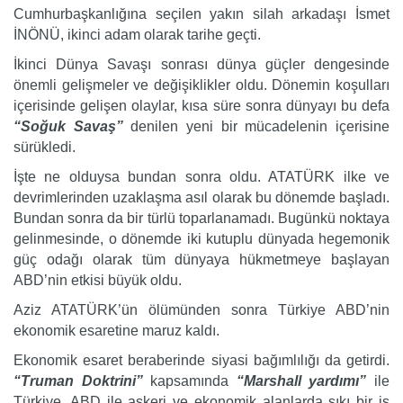
Cumhurbaşkanlığına seçilen yakın silah arkadaşı İsmet
İNÖNÜ, ikinci adam olarak tarihe geçti.
İkinci Dünya Savaşı sonrası dünya güçler dengesinde
önemli gelişmeler ve değişiklikler oldu. Dönemin koşulları
içerisinde gelişen olaylar, kısa süre sonra dünyayı bu defa
“Soğuk Savaş”
denilen yeni bir mücadelenin içerisine
sürükledi.
İşte ne olduysa bundan sonra oldu. ATATÜRK ilke ve
devrimlerinden uzaklaşma asıl olarak bu dönemde başladı.
Bundan sonra da bir türlü toparlanamadı. Bugünkü noktaya
gelinmesinde, o dönemde iki kutuplu dünyada hegemonik
güç odağı olarak tüm dünyaya hükmetmeye başlayan
ABD’nin etkisi büyük oldu.
Aziz ATATÜRK’ün ölümünden sonra Türkiye ABD’nin
ekonomik esaretine maruz kaldı.
Ekonomik esaret beraberinde siyasi bağımlılığı da getirdi.
“Truman Doktrini”
kapsamında
“Marshall yardımı”
ile
Türkiye, ABD ile askeri ve ekonomik alanlarda sıkı bir iş