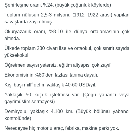
Şehirleşme oranı, %24. (büyük çoğunluk köylerde)
Toplam nüfusun 2,5-3 milyonu (1912–1922 arası) yapılan
savaşlarda zayi olmuş.
Okuryazarlık oranı, %8-10 ile dünya ortalamasının çok
altında.
Ülkede toplam 230 civarı lise ve ortaokul, çok sınırlı sayıda
yüksekokul.
Öğretmen sayısı yetersiz, eğitim altyapısı çok zayıf.
Ekonomisinin %80’den fazlası tarıma dayalı.
Kişi başı millî geliri, yaklaşık 40-60 USD/yıl.
Yaklaşık 50 küçük işletmesi var. (Çoğu yabancı veya
gayrimüslim sermayesi)
Demiryolu, yaklaşık 4.100 km. (Büyük bölümü yabancı
kontrolünde)
Neredeyse hiç motorlu araç, fabrika, makine parkı yok.