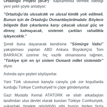
Ortadoğu Projesi (BOP)”
kapsamında vermek istediği
yeni şekli şöyle anlatıyor:
“Ortadoğu’da ulusalcılık ve ulusal kimlik yok edilmeli.
Bunun için de Ortadoğu Osmanlılaştırılmalıdır. Böylece
bölgede Batı çıkarlarına karşı çıkacak ulusal güç ve
direnç kalmayacak, sistemin çarkları rahatlıkla
işleyecektir.”
Şimdi buna dayanarak kendisine
“Sömürge Valisi”
yakıştırması yapılan ABD Ankara Büyükelçisi Tom
BARRACK üzerine hiç vazife olmamasına rağmen,
“Türkiye için en iyi sistem Osmanlı millet sistemidir”
diyor.
Aslında aynı şeyleri söylüyorlar.
Yani Türk ulusunun kanıyla canıyla çok zor koşullarda
kurduğu Türkiye Cumhuriyeti’ni çöpe gönderiyorlar.
Gazi Mustafa Kemal ATATÜRK ve silah arkadaşları
tarafından ulus devlet olarak kurulan Türkiye Cumhuriyeti,
yukardaki örnekte görüldüğü gibi bugün birden fazla