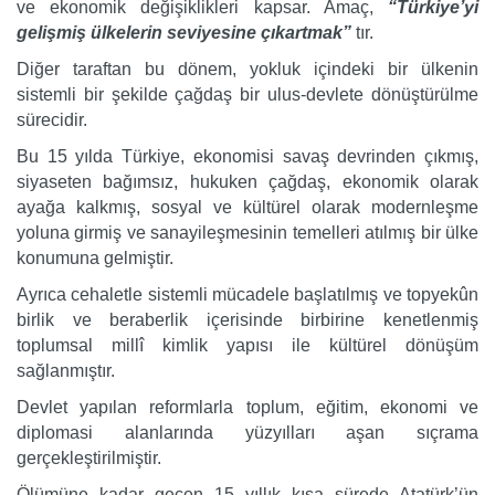
ve ekonomik değişiklikleri kapsar. Amaç,
“Türkiye’yi
gelişmiş ülkelerin seviyesine çıkartmak”
tır.
Diğer taraftan bu dönem, yokluk içindeki bir ülkenin
sistemli bir şekilde çağdaş bir ulus-devlete dönüştürülme
sürecidir.
Bu 15 yılda Türkiye, ekonomisi savaş devrinden çıkmış,
siyaseten bağımsız, hukuken çağdaş, ekonomik olarak
ayağa kalkmış, sosyal ve kültürel olarak modernleşme
yoluna girmiş ve sanayileşmesinin temelleri atılmış bir ülke
konumuna gelmiştir.
Ayrıca cehaletle sistemli mücadele başlatılmış ve topyekûn
birlik ve beraberlik içerisinde birbirine kenetlenmiş
toplumsal millî kimlik yapısı ile kültürel dönüşüm
sağlanmıştır.
Devlet yapılan reformlarla toplum, eğitim, ekonomi ve
diplomasi alanlarında yüzyılları aşan sıçrama
gerçekleştirilmiştir.
Ölümüne kadar geçen 15 yıllık kısa sürede Atatürk’ün