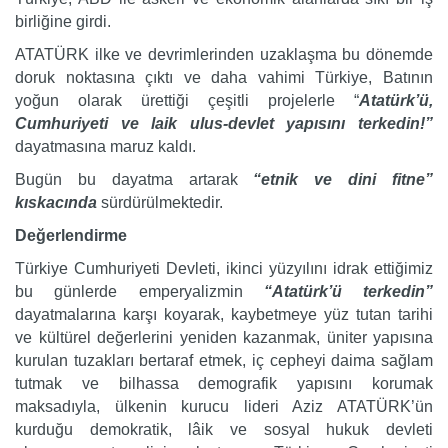
birliğine girdi.
ATATÜRK ilke ve devrimlerinden uzaklaşma bu dönemde
doruk noktasına çıktı ve daha vahimi Türkiye, Batının
yoğun olarak ürettiği çeşitli projelerle “
Atatürk’ü,
Cumhuriyeti ve laik ulus-devlet yapısını terkedin!”
dayatmasına maruz kaldı.
Bugün bu dayatma artarak
“etnik ve dini fitne”
kıskacında
sürdürülmektedir.
Değerlendirme
Türkiye Cumhuriyeti Devleti, ikinci yüzyılını idrak ettiğimiz
bu günlerde emperyalizmin
“Atatürk’ü terkedin”
dayatmalarına karşı koyarak, kaybetmeye yüz tutan tarihi
ve kültürel değerlerini yeniden kazanmak, üniter yapısına
kurulan tuzakları bertaraf etmek, iç cepheyi daima sağlam
tutmak ve bilhassa demografik yapısını korumak
maksadıyla, ülkenin kurucu lideri Aziz ATATÜRK’ün
kurduğu demokratik, lâik ve sosyal hukuk devleti