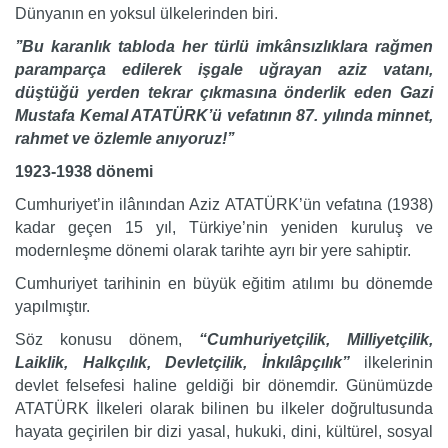
Dünyanın en yoksul ülkelerinden biri.
’’Bu karanlık tabloda her türlü imkânsızlıklara rağmen
paramparça edilerek işgale uğrayan aziz vatanı,
düştüğü yerden tekrar çıkmasına önderlik eden Gazi
Mustafa Kemal ATATÜRK’ü vefatının 87. yılında minnet,
rahmet ve özlemle anıyoruz!’’
1923-1938 dönemi
Cumhuriyet’in ilânından Aziz ATATÜRK’ün vefatına (1938)
kadar geçen 15 yıl, Türkiye’nin yeniden kuruluş ve
modernleşme dönemi olarak tarihte ayrı bir yere sahiptir.
Cumhuriyet tarihinin en büyük eğitim atılımı bu dönemde
yapılmıştır.
Söz konusu dönem,
“Cumhuriyetçilik, Milliyetçilik,
Laiklik, Halkçılık, Devletçilik, İnkılâpçılık”
ilkelerinin
devlet felsefesi haline geldiği bir dönemdir. Günümüzde
ATATÜRK İlkeleri olarak bilinen bu ilkeler doğrultusunda
hayata geçirilen bir dizi yasal, hukuki, dini, kültürel, sosyal