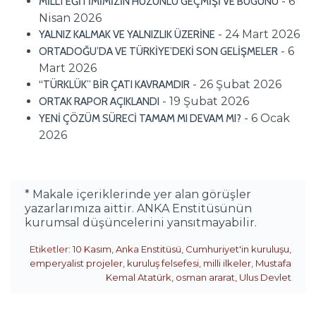
- 6
MİLLÎ EĞİTİMİMİZİN HÜZÜNLÜ GEÇMİŞİ VE BUGÜNÜ
Nisan 2026
- 24 Mart 2026
YALNIZ KALMAK VE YALNIZLIK ÜZERİNE
- 6
ORTADOĞU’DA VE TÜRKİYE’DEKİ SON GELİŞMELER
Mart 2026
- 26 Şubat 2026
“TÜRKLÜK” BİR ÇATI KAVRAMDIR
- 19 Şubat 2026
ORTAK RAPOR AÇIKLANDI
- 6 Ocak
YENİ ÇÖZÜM SÜRECİ TAMAM MI DEVAM MI?
2026
* Makale içeriklerinde yer alan görüşler
yazarlarımıza aittir. ANKA Enstitüsünün
kurumsal düşüncelerini yansıtmayabilir.
Etiketler:
10 Kasım
,
Anka Enstitüsü
,
Cumhuriyet'in kuruluşu
,
emperyalist projeler
,
kuruluş felsefesi
,
milli ilkeler
,
Mustafa
Kemal Atatürk
,
osman ararat
,
Ulus Devlet