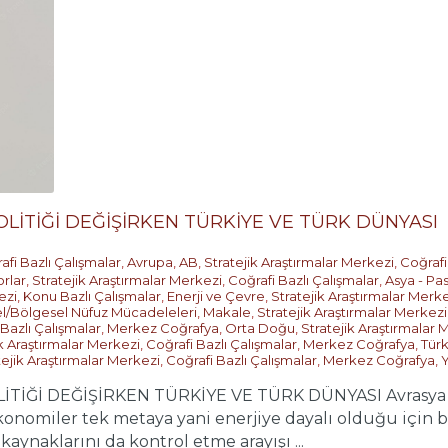
LİTİĞİ DEĞİŞİRKEN TÜRKİYE VE TÜRK DÜNYASI
afi Bazlı Çalışmalar
,
Avrupa
,
AB
,
Stratejik Araştırmalar Merkezi
,
Coğrafi
orlar
,
Stratejik Araştırmalar Merkezi
,
Coğrafi Bazlı Çalışmalar
,
Asya - Pas
ezi
,
Konu Bazlı Çalışmalar
,
Enerji ve Çevre
,
Stratejik Araştırmalar Merk
l/Bölgesel Nüfuz Mücadeleleri
,
Makale
,
Stratejik Araştırmalar Merkezi
 Bazlı Çalışmalar
,
Merkez Coğrafya
,
Orta Doğu
,
Stratejik Araştırmalar 
ik Araştırmalar Merkezi
,
Coğrafi Bazlı Çalışmalar
,
Merkez Coğrafya
,
Türk
tejik Araştırmalar Merkezi
,
Coğrafi Bazlı Çalışmalar
,
Merkez Coğrafya
,
Y
İĞİ DEĞİŞİRKEN TÜRKİYE VE TÜRK DÜNYASI Avrasya jeop
 ekonomiler tek metaya yani enerjiye dayalı olduğu içi
kaynaklarını da kontrol etme arayışı ...