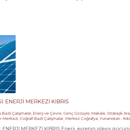
İ: ENERJİ MERKEZİ KIBRIS
 Bazlı Çalışmalar
,
Enerji ve Çevre
,
Genç Gözüyle
,
Makale
,
Stratejik Ar
ar Merkezi
,
Coğrafi Bazlı Çalışmalar
,
Merkez Coğrafya
,
Yunanistan - Kıbr
ENERJİ MERKEZİ KIBRIS Enerji, evrenin işleyiş gücünü 