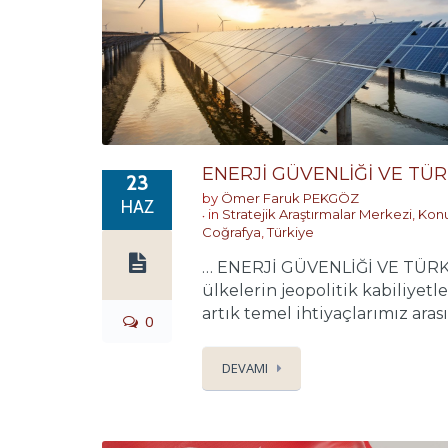
ENERJİ GÜVENLİĞİ VE TÜR
23
by
Ömer Faruk PEKGÖZ
HAZ
in
Stratejik Araştırmalar Merkezi
,
Konu
Coğrafya
,
Türkiye
… ENERJİ GÜVENLİĞİ VE TÜRKİYE
ülkelerin jeopolitik kabiliyet
artık temel ihtiyaçlarımız aras
0
DEVAMI