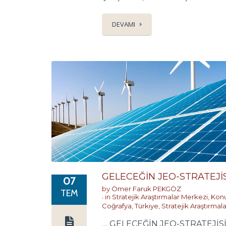
DEVAMI
GELECEĞİN JEO-STRATEJİS
07
by
Ömer Faruk PEKGÖZ
TEM
in
Stratejik Araştırmalar Merkezi
,
Konu
Coğrafya
,
Türkiye
,
Stratejik Araştırmal
… GELECEĞİN JEO-STRATEJİSİ: 