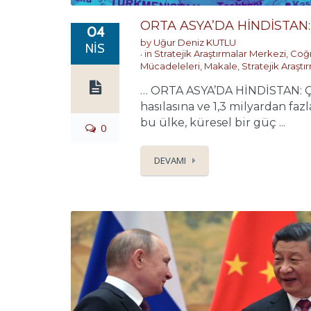
ORTA ASYA’DA HİNDİSTAN:
04
by
Uğur Deniz KUTLU
NIS
in
Stratejik Araştırmalar Merkezi
,
Coğr
Mücadeleleri
,
Makale
,
Stratejik Araşt
… ORTA ASYA’DA HİNDİSTAN: ÇI
hasılasına ve 1,3 milyardan fa
bu ülke, küresel bir güç ...
0
DEVAMI