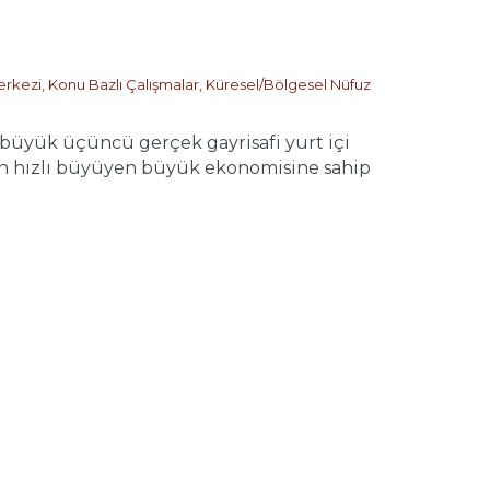
erkezi
,
Konu Bazlı Çalışmalar
,
Küresel/Bölgesel Nüfuz
üyük üçüncü gerçek gayrisafi yurt içi
ın en hızlı büyüyen büyük ekonomisine sahip