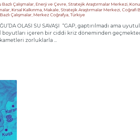
 Bazlı Çalışmalar
,
Enerji ve Çevre
,
Stratejik Araştırmalar Merkezi
,
Konu 
malar
,
Kırsal Kalkınma
,
Makale
,
Stratejik Araştırmalar Merkezi
,
Coğrafi B
 Bazlı Çalışmalar
,
Merkez Coğrafya
,
Türkiye
DA OLASI SU SAVAŞI “GAP, gaptırılmadı ama uyutuldu.”
erî boyutları içeren bir ciddi kriz döneminden geçmekte
kametleri zorluklarla ...