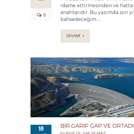
idame ettirmesinden ve hatta
anahtarıdır. Bu yazımda son 
0
bahsedeceğim. ...
DEVAMI
BİR GARİP GAP VE ORTAD
18
by
Prof. Dr. Sait YILMAZ