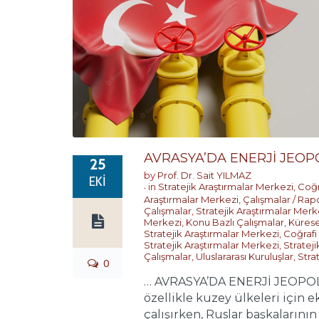
AVRASYA’DA ENERJİ JEOPO
25
by
Prof. Dr. Sait YILMAZ
EKI
in
Stratejik Araştırmalar Merkezi
,
Coğr
Araştırmalar Merkezi
,
Çalışmalar / Rap
Çalışmalar
,
Stratejik Araştırmalar Merk
Merkezi
,
Konu Bazlı Çalışmalar
,
Kürese
Stratejik Araştırmalar Merkezi
,
Coğrafi
Stratejik Araştırmalar Merkezi
,
Stratej
Çalışmalar
,
Uluslararası Kuruluşlar
,
Stra
0
… AVRASYA’DA ENERJİ JEOPOLİT
özellikle kuzey ülkeleri için
çalışırken, Ruslar başkalarının 