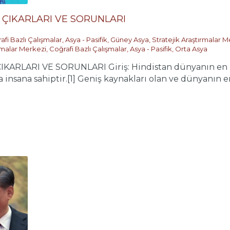
 ÇIKARLARI VE SORUNLARI
afi Bazlı Çalışmalar
,
Asya - Pasifik
,
Güney Asya
,
Stratejik Araştırmalar M
ırmalar Merkezi
,
Coğrafi Bazlı Çalışmalar
,
Asya - Pasifik
,
Orta Asya
KARLARI VE SORUNLARI Giriş: Hindistan dünyanın en b
zla insana sahiptir.[1] Geniş kaynakları olan ve dünyan