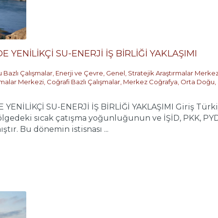
E YENİLİKÇİ SU-ENERJİ İŞ BİRLİĞİ YAKLAŞIMI
 Bazlı Çalışmalar
,
Enerji ve Çevre
,
Genel
,
Stratejik Araştırmalar Merkez
ırmalar Merkezi
,
Coğrafi Bazlı Çalışmalar
,
Merkez Coğrafya
,
Orta Doğu
,
YENİLİKÇİ SU-ENERJİ İŞ BİRLİĞİ YAKLAŞIMI Giriş Türkiy
bölgedeki sıcak çatışma yoğunluğunun ve İŞİD, PKK, PYD-
tır. Bu dönemin istisnası ...