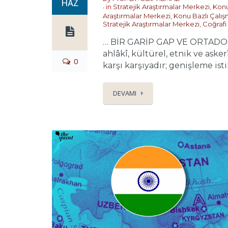
HAZ
in
Stratejik Araştırmalar Merkezi
,
Konu
Araştırmalar Merkezi
,
Konu Bazlı Çalış
Stratejik Araştırmalar Merkezi
,
Coğrafi
… BİR GARİP GAP VE ORTADOĞU’
ahlâkî, kültürel, etnik ve ask
0
karşı karşıyadır; genişleme isti
DEVAMI