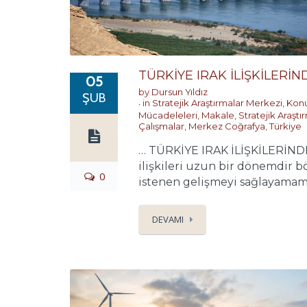
TÜRKİYE IRAK İLİŞKİLERİND
05
by
Dursun Yıldız
ŞUB
in
Stratejik Araştırmalar Merkezi
,
Konu
Mücadeleleri
,
Makale
,
Stratejik Araşt
Çalışmalar
,
Merkez Coğrafya
,
Türkiye
… TÜRKİYE IRAK İLİŞKİLERİNDE 
ilişkileri uzun bir dönemdir 
0
istenen gelişmeyi sağlayamamış
DEVAMI