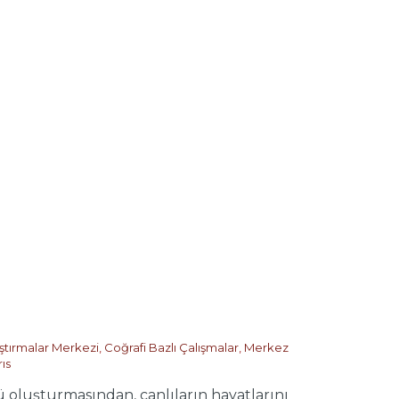
aştırmalar Merkezi
,
Coğrafi Bazlı Çalışmalar
,
Merkez
ıs
oluşturmasından, canlıların hayatlarını